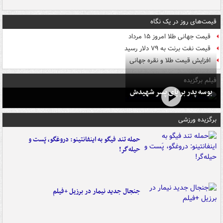
قیمت‌های روز در یک نگاه
قیمت جهانی طلا امروز ۱۵ مرداد
قیمت نفت برنت به ۷۹ دلار رسید
افزایش قیمت طلا و نقره جهانی
فیلم برگزیده
بوسه‌ پدر بر پای پسر شهیدش
برگزیده ورزشی
حمله تند فیگو به اینفانتینو: دروغگو، پَست‌ و
حیله‌گر!
جنجال جدید نیمار در برزیل +فیلم