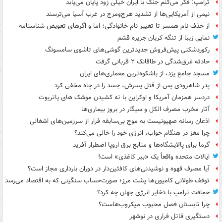
ترامپ: فکر می‌کنم جنگ با ایران خیلی زود پایان می‌یابد
نیمی از آمریکایی‌ها از تشدید هرج‌ومرج در غرب آسیا می‌ترسند
از حذف نام همسر تا تغییر نام خانوادگی؛ اما و اگرهای تعویض شناسنامه
نمایی زیبا از تنگه کریان جزیره قشم
رکوردشکنی پیش‌فروش جدیدترین گوشی‌های تاشوی سامسونگ
حادثه غرق‌شدگی در طاقانک ۲ قربانی گرفت
مسجد جامع یزد، از باشکوه‌ترین معماری‌های ایران
پدر شاهرودی پس از قتل پسرش، جسد را در چاه مخفی کرد
دردسر همزمان آمریکا و اوکراین با ته کشیدن موشک های پاتریوت
آثار مخرب مصرف الکل و سیگار در بروز بیماری‌ها
اذعان رسانه صهیونیست به موج بی‌سابقه فرار از سرزمین‌های اشغالی
چرا مغز در هنگام خواب، انرژی خود را خالی می‌کند؟
گرما برای پالایشگاه‌ها و منابع برق اروپا اضطرار آفرید
ایالات متحده واقعاً یک «ببر کاغذی» است!
آیا مصرف قهوه و نوشیدنی‌های کافئین‌دار در دوران بارداری مجاز است؟
توقف طولانی کامیون‌ها پشت مرز؛ صورت‌حساب سنگینی که به اقتصاد می‌رسد
حماقت ترامپ با ذخایر انرژی جهان چه کرد؟
چرا تابستان فصل محبوب میکروب‌هاست؟
دستگیری قاتل فراری در نوشهر