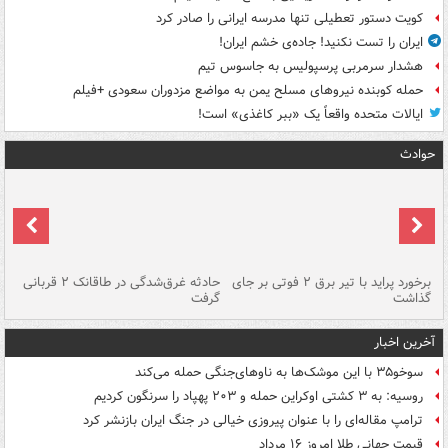
کویت دستور تعطیلی تنها مدرسه ایرانی را صادر کرد
ایران را تست نکنید! جاده‌ی خشم ایران!
هشدار سرمربی پرسپولیس به جاسوس تیم
حمله کوبنده نیروهای مسلح یمن به مواضع مزدوران سعودی +فیلم
ایالات متحده واقعاً یک «ببر کاغذی» است!
حوادث
برخورد پراید با تیر برق ۲ فوتی بر جای
حادثه غرق‌شدگی در طاقانک ۲ قربانی
پد
گذاشت
گرفت
جس
آخرین اخبار
سوخو۳۵ با این موشک‌ها به ناوهای‌جنگی حمله می‌کند
روسیه: به ۳ کشتی اوکراین حمله و ۲۰۳ پهپاد را سرنگون کردیم
ترامپ مقاله‌ای را با عنوان پیروزی خیالی در جنگ ایران بازنشر کرد
قیمت جهانی طلا امروز ۱۶ مرداد