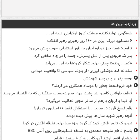
پربازدیدترین ها
یاوه‌گویی تولیدکننده موشک کروز اوکراینی علیه ایران
۶ دستاورد بزرگ ایران در ۱۶۰ روز رهبری رهبر انقلاب
ترامپ: همه چیز درباره ایران به طور استثنایی خوب پیش می‌رود
پدر شاهرودی پس از قتل پسرش، جسد را در چاه مخفی کرد
«کمانِ پرنده» چینی برای شکار کروزها به ایران می‌آید
سامانه ضد موشکی لیزری؛ از بلوف سیاسی تا واقعیت میدانی
بوسه‌ پدر بر پای پسر شهیدش
خود فروخته‌ها چطور با موساد همکاری می‌کردند؟
توقف طولانی کامیون‌ها پشت مرز؛ صورت‌حساب سنگینی که به اقتصاد می‌رسد
آیا تینا پاکروان بازهم از ساترا مجوز فعالیت می‌گیرد؟
رقم فسخ قرارداد رضاییان با استقلال فقط ۱۰۰میلیون تومان!
آنچه رهبر شهید سال‌ها پیش دیده بودند
نیویورک تایمز فاش کرد: کارگروه ویژه سیا برای تفرقه افکنی در کوبا
پاسخ قاطع ملیحه محمدی به نسخه تسلیم‌طلبی روی آنتن BBC
هشدار افسر ارشد آمریکایی به کاخ سفید +فیلم