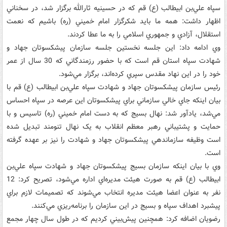
سپاه علي‌بن ابيطالب (ع) قم که در حسينيه ثارالله برگزار شد، در سخناني
اظهار داشت: همه ما بايد شکرگزار امام خميني (ره) باشيم که نعمت
استقلال، آزادي و جمهوري اسلامي را به ما عطا کردند.
وي ادامه داد: اين جلسه نخستين جلسه سازمان پيشکسوتان جهاد و
شهادت سپاه استان قم است که با حضور رزمندگاني‌ که 30 سال از عمر
خود را در اين نهاد مقدس سپري کرده‌اند، برگزار مي‌شود.
رئيس سازمان پيشکسوتان جهاد و شهادت سپاه علي‌بن ابيطالب (ع) قم با
بيان اينکه جاي خالي سازماني براي پيشکسوتان اين عرصه در سپاه احساس
مي‌شد، يادآور شد: نهال بسيج که به‌ دست امام خميني (ره) تاسيس و با
حمايت و پشتيباني رهبر معظم انقلاب به يک نهال تنومند تبديل شده
است وظيفه سازماندهي پيشکسوتان جهاد و شهادت را نيز بر عهده گرفته
است.
وي با بيان اينکه سازمان بسيج پيشکسوتان جهاد و شهادت سپاه علي‌بن
ابيطالب (ع) قم به صورت هيئت مديره‌اي اداره مي‌شود، تصريح کرد: 12
نفر به عنوان اعضا هيئت مديره انتخاب مي‌شوند که تصميمات لازم براي
پيشبرد اهداف سپاه و بسيج در اين سازمان را برنامه‌ريزي مي‌کنند.
رضويان اضافه کرد: همچنين پيش‌بيني کرديم که در طول سال چهار مجمع