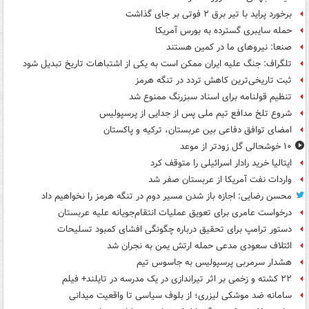
برخورد پراید با تیر برق ۲ فوتی بر جای گذاشت
حمله سایبری گسترده به بورس آمریکا
صنعا: نیروهای ما در کمین‌ هستند
تلگراف: جنگ علیه ایران ممکن است به یکی از اشتباهات تاریخ تبدیل شود
ثبت تاریخی‌ترین کاهش تردد در تنگه هرمز
تنظیم قولنامه برای اسناد سبزرنگ ممنوع شد
شروع تلخ مدافع تیم ملی پس از جدایی از پرسپولیس
امضای توافق دفاعی بین عربستان، ترکیه و پاکستان
۱۰ خوشحالی گل زودتر از موعد
ایتالیا خرید رادار اسرائیلی را متوقف کرد
واردات نفت آمریکا از عربستان صفر شد
محسن رضایی: اجازه باز شدن مسیر دوم در تنگه هرمز را نخواهیم داد
درخواست عامری برای تعویق عملیات انتقام‌جویانه علیه عربستان
دستور ترامپ برای تحقیق درباره چگونگی افشای کمبود تسلیحات
ائتلاف سعودی مدعی حمله ارتش یمن به نجران شد
هشدار سرمربی پرسپولیس به جاسوس تیم
۲۲ کشته و زخمی بر اثر تیراندازی در یک مدرسه در تایلند+ فیلم
سامانه ضد موشکی لیزری؛ از بلوف سیاسی تا واقعیت میدانی