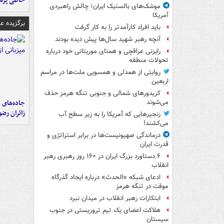
خاطی پرس
موشک‌های بالستیک ایران؛ چالش راهبردی
آمریکا
برگزیده 
باید افراد کارآمدتر را به کار گرفت
آنچه رهبر شهید سال‌ها پیش دیده بودند
رایزنی عراقچی و همتای موریتانی خود درباره
تحولات منطقه
روایتی از همدلی و همسویی ملت‌ها در مراسم
اربعین
کریدورهای شمالی و جنوبی تنگه هرمز حذف
جاده‌های م
می‌شوند
زائران رض
زنجیرهایی که آمریکا را به زیر سطح آب
می‌کشند!
درماندگی صهیونیست‌ها در برابر استراتژی و
قدرت ایران
۶ دستاورد بزرگ ایران در ۱۶۰ روز رهبری رهبر
انقلاب
ادعای شبکه «الحدث» درباره ایجاد گذرگاه
موقت در تنگه هرمز
ابتکارات رهبر انقلاب در میدان نبرد
هلاکت اعضای یک تیم تروریستی در جنوب
سیستان