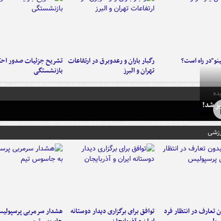
ینو"در راه است؟
رگبار باران و رعدوبرق در ارتفاعات
تشریح جزئیات صدور احک
تهران و البرز
بازنشستگی
ده
ز شد!
رزشی
 تعارف در انتظار فرد
توافق برای برگزاری دیدار دوستانه
هشدار سرمربی پرسپولیس