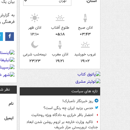
استان:
بیان یک 
به گزارش
فرهنگی رس
اذان صبح
طلوع آفتاب
اذان ظهر
۱۲:۱۰
۰۵:۱۸
۰۳:۴۳
غروب خورشید
اذان مغرب
نیمه‌شب شرعی
۲۳:۲۳
۱۹:۲۱
۱۹:۰۲
نظر شم
تازه های سیاست
روز خبرنگار نامبارک!
نام
حدس بزنید ایران چه رنگی است؟
احضار باقر خرازی به دادگاه ویژه روحانیت
ایمیل
تاکید وزارت خارجه بر لزوم روشن شدن ابعاد
جنایت تروریستی مزار شریف