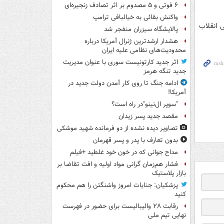
۶ فوتی و ۵ مصدوم بر اثر تصادف زنجیره‌ای
واکنش بقائی به خیالبافی ترامپ
 انقلاب
پالایشگاه سیزران منفجر شد
هشدار ارشدترین ژنرال آمریکا درباره
محدودیت‌های نظامی علیه ایران
اثر جدید کارتونیست سوری با عنوان مدیریت
جدید تنگه هرمز
ادامه جنگ تا روی کار آمدن دولت جدید در
آمریکا!
"سوپر ال‌نینو"در راه است؟
مقصد جدید پسر زیدان
تصاویر دیده‌ نشده از دو فرمانده شهید موشکی
بدون تعارف با پدر و پسر قهرمان
مداح جوانی که در خون خود غلطید +فیلم
فشار هم‌زمان گرانی مواد اولیه و افت تقاضا بر
بازار پلاستیک
پزشکیان: جنایات امروز واشنگتن را هم محکوم
کنید
رقابت ۲۸ والیبالیست برای حضور در فهرست
نهایی تیم ملی