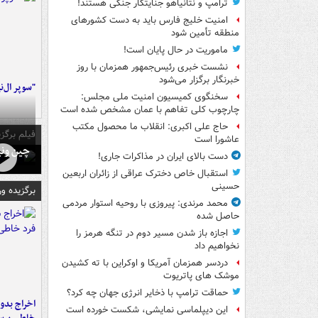
ترامپ و نتانیاهو جنایتکار جنگی هستند!
امنیت خلیج فارس باید به دست کشورهای
منطقه تأمین شود
ماموریت در حال پایان است!
نشست خبری رئیس‌جمهور همزمان با روز
خبرنگار برگزار می‌شود
"سوپر ال‌ن
سخنگوی کمیسیون امنیت ملی مجلس:
چارچوب کلی تفاهم با عمان مشخص شده است
حاج علی اکبری: انقلاب ما محصول مکتب
فیلم برگزی
عاشورا است
چین ونی
دست بالای ایران در مذاکرات جاری!
استقبال خاص دخترک عراقی از زائران اربعین
حسینی
برگزیده و
محمد مرندی: پیروزی با روحیه استوار مردمی
حاصل شده
اجازه باز شدن مسیر دوم در تنگه هرمز را
نخواهیم داد
دردسر همزمان آمریکا و اوکراین با ته کشیدن
موشک های پاتریوت
حماقت ترامپ با ذخایر انرژی جهان چه کرد؟
اخراج بدون
این دیپلماسی نمایشی، شکست خورده است