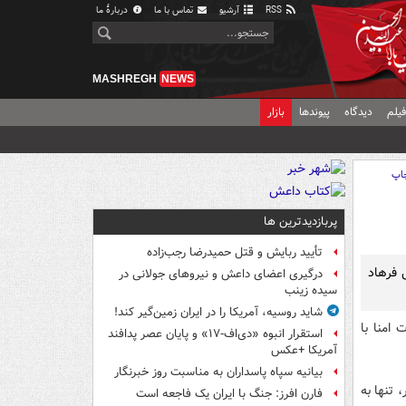
RSS
آرشیو
تماس با ما
دربارهٔ ما
MASHREGH
NEWS
یلم
دیدگاه
پیوندها
بازار
اپ
پربازدیدترین ها
تأیید ربایش و قتل حمیدرضا رجب‌زاده
 فرهاد
درگیری اعضای داعش و نیروهای جولانی در
سیده زینب
شاید روسیه، آمریکا را در ایران زمین‌گیر کند!
امنا با
استقرار انبوه «دی‌اف‑۱۷» و پایان عصر پدافند
آمریکا +عکس
بیانیه سپاه پاسداران به مناسبت روز خبرنگار
 تنها به
فارن افرز: جنگ با ایران یک فاجعه است