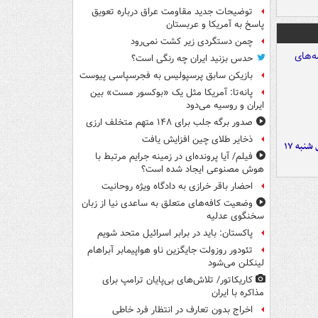
توضیحات جدید مقاومت عراق درباره تعویق
پاسخ به آمریکا و عربستان
چمن دستگردی زیر کشت نمی‌رود
حدس بزنید ایران چه رنگی است؟
بازیکن سابق پرسپولیس به فجرسپاسی پیوست
پانه‌تا: آمریکا مثل یک «بوکسور مست» بین
ایران و روسیه می‌دود
صدور برگه جلب برای ۱۴۸ متهم متخلف ارزی
ذخایر طلای چین افزایش یافت
صفحه نخست روزنامه‌های شنبه ۱۷
فیلم/ آیا پرونده‌ای در زمینه جرایم مرتبط با
هوش مصنوعی ایجاد شده است؟
احضار باقر خرازی به دادگاه ویژه روحانیت
وضعیت کافه‌های متعلق به ساعدی نیا از زبان
سخنگوی عدلیه
پاکستان: باید در برابر اسرائیل متحد شویم
تئودور روزولت جایگزین ناو هواپیمابر آبراهام
لینکلن می‌شود
کاریکاتور/ تلاش‌های بی‌پایان ترامپ برای
مذاکره با ایران
اخراج بدون تعارف در انتظار فرد خاطی