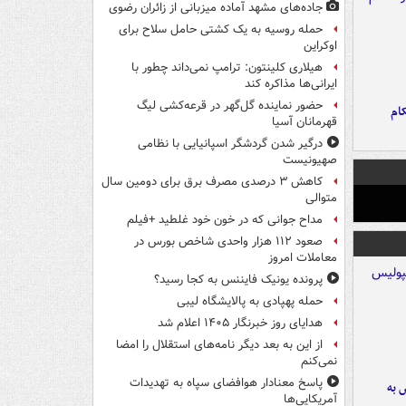
جاده‌های مشهد آماده میزبانی از زائران رضوی
حمله روسیه به یک کشتی حامل سلاح برای
اوکراین
هیلاری کلینتون: ترامپ نمی‌داند چطور با
ایرانی‌ها مذاکره کند
حضور نماینده گل‌گهر در قرعه‌کشی لیگ
ام
قهرمانان آسیا
درگیر شدن گردشگر اسپانیایی با نظامی
صهیونیست
کاهش ۳ درصدی مصرف برق برای دومین سال
متوالی
مداح جوانی که در خون خود غلطید +فیلم
صعود ۱۱۲ هزار واحدی شاخص بورس در
معاملات امروز
پرونده یونیک فایننس به کجا رسید؟
حمله پهپادی به پالایشگاه لیبی
هدایای روز خبرنگار ۱۴۰۵ اعلام شد
از این به بعد دیگر نامه‌های استقلال را امضا
نمی‌کنم
پاسخ معنادار هوافضای سپاه به تهدیدات
 به
آمریکایی‌ها