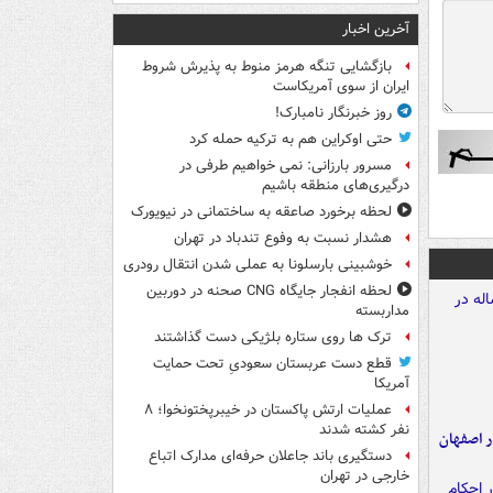
آخرین اخبار
بازگشایی تنگه هرمز منوط به پذیرش شروط
ایران از سوی آمریکاست
روز خبرنگار نامبارک!
حتی اوکراین هم به ترکیه حمله کرد
مسرور بارزانی: نمی خواهیم طرفی در
درگیری‌های منطقه باشیم
لحظه برخورد صاعقه به ساختمانی در نیویورک
هشدار نسبت به وفوع تندباد در تهران
خوشبینی بارسلونا به عملی شدن انتقال رودری
لحظه انفجار جایگاه CNG صحنه در دوربین
مداربسته
ترک ها روی ستاره بلژیکی دست گذاشتند
قطع دست عربستان سعودیِ تحت حمایت
آمریکا
عملیات ارتش پاکستان در خیبرپختونخوا؛ ۸
نفر کشته شدند
ده ۸ ساله در اصفهان
دستگیری باند جاعلان حرفه‌ای مدارک اتباع
خارجی در تهران