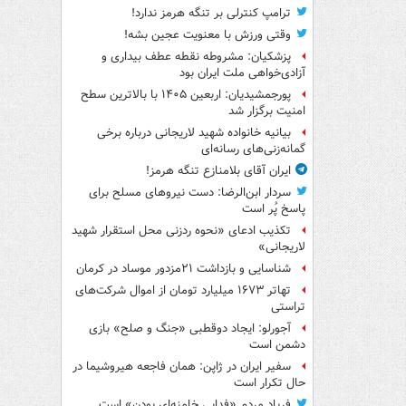
ترامپ کنترلی بر تنگه هرمز ندارد!
وقتی ورزش با معنویت عجین بشه!
پزشکیان: مشروطه نقطه عطف بیداری و
آزادی‌خواهی ملت ایران بود
پورجمشیدیان: اربعین ۱۴۰۵ با بالاترین سطح
امنیت برگزار شد
بیانیه خانواده شهید لاریجانی درباره برخی
گمانه‌زنی‌های رسانه‌ای
ایران آقای بلامنازع تنگه هرمز!
سردار ابن‌الرضا: دست نیروهای مسلح برای
پاسخ پُر است
تکذیب ادعای «نحوه ردزنی محل استقرار شهید
لاریجانی»
شناسایی و بازداشت ۲۱مزدور موساد در کرمان
تهاتر ۱۶۷۳ میلیارد تومان از اموال شرکت‌های
تراستی
آجورلو: ایجاد دوقطبی «جنگ و صلح‌» بازی
دشمن است
سفیر ایران در ژاپن: همان فاجعه هیروشیما در
حال تکرار است
فریاد مردم «فدایی خامنه‌ای بودن» است