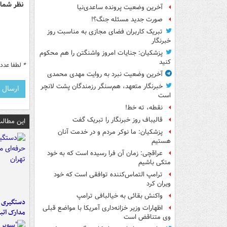
نظر شما 
آخرین وضعیت پرونده ساعدی‌نیا
صورت جدید مسئله جنگ؟!
تبریک کاربران فضای مجازی به مناسبت روز
خبرنگار
پزشکیان: جنایات امروز واشنگتن را هم محکوم
کنید
*
لطفا عدد م
آخرین وضعیت نبرد به روایت مهدی محمدی
خبرنگار متعهد، هم‌سنگر رزمندگان پشت لانچر
است
نقطه، ته خط!
قالیباف روز خبرنگار را تبریک گفت
این مطالب
پزشکیان: ما نوکر مردم و در خدمت آنان
هستیم
عراقچی: زمان آن فرا رسیده است که به خود
متکی باشیم
ترامپ التماس‌کننده توافقی است که خود
ویران کرد
واکنش بقائی به خیالبافی ترامپ
دستگیری ب
اظهارات وزیر خزانه‌داری آمریکا با مواضع قبلی
مدارک اتب
وی متناقض است