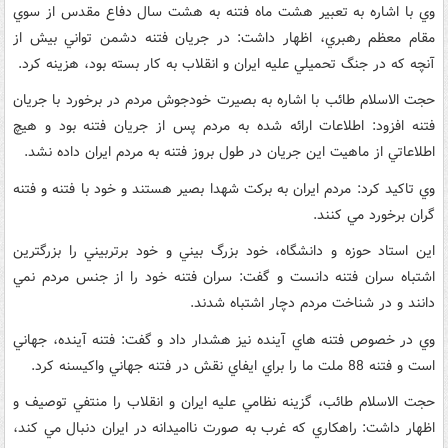
وي با اشاره به تعبير هشت ماه فتنه به هشت سال دفاع مقدس از سوي
مقام معظم رهبري، اظهار داشت: در جريان فتنه دشمن تواني بيش از
آنچه که در جنگ تحميلي عليه ايران و انقلاب به کار بسته بود، هزينه کرد.
حجت الاسلام طائب با اشاره به بصيرت خودجوش مردم در برخورد با جريان
فتنه افزود: اطلاعات ارائه شده به مردم پس از جريان فتنه بود و هيچ
اطلاعاتي از ماهيت اين جريان در طول بروز فتنه به مردم ايران داده نشد.
وي تاکيد کرد: مردم ايران به برکت شهدا بصير هستند و خود با فتنه و فتنه
گران برخورد مي کنند.
اين استاد حوزه و دانشگاه، خود بزرگ بيني و خود برتربيني را بزرگترين
اشتباه سران فتنه دانست و گفت: سران فتنه خود را از جنس مردم نمي
دانند و در شناخت مردم دچار اشتباه شدند.
وي در خصوص فتنه هاي آينده نيز هشدار داد و گفت: فتنه آينده، جهاني
است و فتنه 88 ملت ما را براي ايفاي نقش در فتنه جهاني واکيسنه کرد.
حجت الاسلام طائب، گزينه نظامي عليه ايران و انقلاب را منتفي توصيف و
اظهار داشت: راهکاري که غرب به صورت نااميدانه در ايران دنبال مي کند،