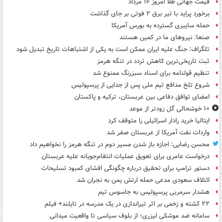
قیمت جهانی طلا امروز ۱۶ مرداد
برخورد پراید با تیر برق ۲ فوتی بر جای گذاشت
حمله سایبری گسترده به بورس آمریکا
صنعا: نیروهای ما در کمین‌ هستند
تلگراف: جنگ علیه ایران ممکن است به یکی از اشتباهات تاریخ تبدیل شود
ثبت تاریخی‌ترین کاهش تردد در تنگه هرمز
تنظیم قولنامه برای اسناد سبزرنگ ممنوع شد
شروع تلخ مدافع تیم ملی پس از جدایی از پرسپولیس
امضای توافق دفاعی بین عربستان، ترکیه و پاکستان
۱۰ خوشحالی گل زودتر از موعد
ایتالیا خرید رادار اسرائیلی را متوقف کرد
واردات نفت آمریکا از عربستان صفر شد
محسن رضایی: اجازه باز شدن مسیر دوم در تنگه هرمز را نخواهیم داد
درخواست عامری برای تعویق عملیات انتقام‌جویانه علیه عربستان
دستور ترامپ برای تحقیق درباره چگونگی افشای کمبود تسلیحات
ائتلاف سعودی مدعی حمله ارتش یمن به نجران شد
هشدار سرمربی پرسپولیس به جاسوس تیم
۲۲ کشته و زخمی بر اثر تیراندازی در یک مدرسه در تایلند+ فیلم
سامانه ضد موشکی لیزری؛ از بلوف سیاسی تا واقعیت میدانی