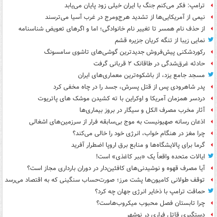
ترامپ: فکر می‌کنم جنگ با ایران خیلی زود پایان می‌یابد
نیمی از آمریکایی‌ها از تشدید هرج‌ومرج در غرب آسیا می‌ترسند
از حذف نام همسر تا تغییر نام خانوادگی؛ اما و اگرهای تعویض شناسنامه
نمایی زیبا از تنگه کریان جزیره قشم
رکوردشکنی پیش‌فروش جدیدترین گوشی‌های تاشوی سامسونگ
حادثه غرق‌شدگی در طاقانک ۲ قربانی گرفت
مسجد جامع یزد، از باشکوه‌ترین معماری‌های ایران
پدر شاهرودی پس از قتل پسرش، جسد را در چاه مخفی کرد
دردسر همزمان آمریکا و اوکراین با ته کشیدن موشک های پاتریوت
آثار مخرب مصرف الکل و سیگار در بروز بیماری‌ها
اذعان رسانه صهیونیست به موج بی‌سابقه فرار از سرزمین‌های اشغالی
چرا مغز در هنگام خواب، انرژی خود را خالی می‌کند؟
گرما برای پالایشگاه‌ها و منابع برق اروپا اضطرار آفرید
ایالات متحده واقعاً یک «ببر کاغذی» است!
آیا مصرف قهوه و نوشیدنی‌های کافئین‌دار در دوران بارداری مجاز است؟
توقف طولانی کامیون‌ها پشت مرز؛ صورت‌حساب سنگینی که به اقتصاد می‌رسد
حماقت ترامپ با ذخایر انرژی جهان چه کرد؟
چرا تابستان فصل محبوب میکروب‌هاست؟
دستگیری قاتل فراری در نوشهر