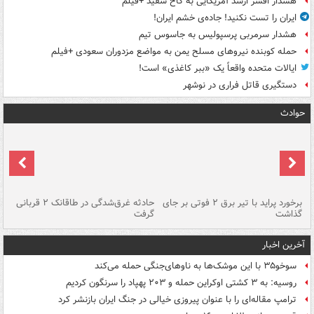
هشدار افسر ارشد آمریکایی به کاخ سفید +فیلم
ایران را تست نکنید! جاده‌ی خشم ایران!
هشدار سرمربی پرسپولیس به جاسوس تیم
حمله کوبنده نیروهای مسلح یمن به مواضع مزدوران سعودی +فیلم
ایالات متحده واقعاً یک «ببر کاغذی» است!
دستگیری قاتل فراری در نوشهر
حوادث
برخورد پراید با تیر برق ۲ فوتی بر جای
حادثه غرق‌شدگی در طاقانک ۲ قربانی
پد
گذاشت
گرفت
جس
آخرین اخبار
سوخو۳۵ با این موشک‌ها به ناوهای‌جنگی حمله می‌کند
روسیه: به ۳ کشتی اوکراین حمله و ۲۰۳ پهپاد را سرنگون کردیم
ترامپ مقاله‌ای را با عنوان پیروزی خیالی در جنگ ایران بازنشر کرد