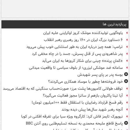
پربازدیدترین ها
یاوه‌گویی تولیدکننده موشک کروز اوکراینی علیه ایران
۶ دستاورد بزرگ ایران در ۱۶۰ روز رهبری رهبر انقلاب
ترامپ: همه چیز درباره ایران به طور استثنایی خوب پیش می‌رود
پدر شاهرودی پس از قتل پسرش، جسد را در چاه مخفی کرد
«کمانِ پرنده» چینی برای شکار کروزها به ایران می‌آید
سامانه ضد موشکی لیزری؛ از بلوف سیاسی تا واقعیت میدانی
بوسه‌ پدر بر پای پسر شهیدش
خود فروخته‌ها چطور با موساد همکاری می‌کردند؟
توقف طولانی کامیون‌ها پشت مرز؛ صورت‌حساب سنگینی که به اقتصاد می‌رسد
آیا تینا پاکروان بازهم از ساترا مجوز فعالیت می‌گیرد؟
رقم فسخ قرارداد رضاییان با استقلال فقط ۱۰۰میلیون تومان!
آنچه رهبر شهید سال‌ها پیش دیده بودند
نیویورک تایمز فاش کرد: کارگروه ویژه سیا برای تفرقه افکنی در کوبا
پاسخ قاطع ملیحه محمدی به نسخه تسلیم‌طلبی روی آنتن BBC