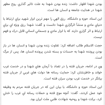
بودن شهدا اظهار داشت: زنده بودن شهدا به علت تاثير گذاري روح مطهر
شهدا در هدايت جامعه و انسان ها است.
اين استاد حوزه و دانشگاه، رزق الهي را مهم ترين ابزار شهيد براي ارتباط با
دنياي مادي و منشأ اثرگزاري شهدا دانست و گفت: شهدا رزق ويژه اي براي
ارتباط و اثر گزاري دارند که با ابزار مادي و جسماني انساني قابل درک و فهم
نيست.
حجت الاسلام طائب اضافه کرد: تفاوت زنده بودن شهدا و انسان ها در باز
بودن پرونده شهدا به حسنات و بسته شدن پرونده انسان ها، پس از مرگ
است.
وي در ادامه، جريان فتنه را در تضاد با آرمان هاي شهدا و در خدمت غرب
خواند و خاطرنشان کرد: حمايت رسانه ها دولت هاي غربي از جريان فتنه
بيانگر در خدمت غرب بودن سران فتنه است.
اين استاد حوزه و دانشگاه، با بيان اين که در جريان فتنه مردم به وظيفه
خود عمل کردند، گفت: آنچه موج فتنه و حملات رسانه اي غرب را خنثي
کرد، برکت شهدا و روحيه شهادت طلبي ملت ايران بود.