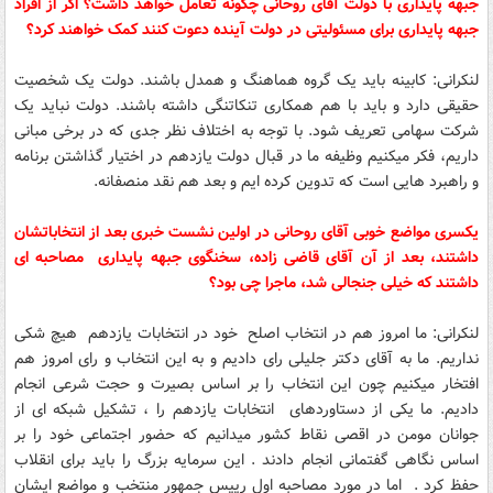
جبهه پایداری با دولت آقای روحانی چگونه تعامل خواهد داشت؟ اگر از افراد
جبهه پایداری برای مسئولیتی در دولت آینده دعوت کنند کمک خواهند کرد؟
لنکرانی: کابینه باید یک گروه هماهنگ و همدل باشند. دولت یک شخصیت
حقیقی دارد و باید با هم همکاری تنکاتنگی داشته باشند. دولت نباید یک
شرکت سهامی تعریف شود. با توجه به اختلاف نظر جدی که در برخی مبانی
داریم، فکر میکنیم وظیفه ما در قبال دولت یازدهم در اختیار گذاشتن برنامه
و راهبرد هایی است که تدوین کرده ایم و بعد هم نقد منصفانه.
یکسری مواضع خوبی آقای روحانی در اولین نشست خبری بعد از انتخاباتشان
داشتند، بعد از آن آقای قاضی زاده، سخنگوی جبهه پایداری مصاحبه ای
داشتند که خیلی جنجالی شد، ماجرا چی بود؟
لنکرانی: ما امروز هم در انتخاب اصلح خود در انتخابات یازدهم هیچ شکی
نداریم. ما به آقای دکتر جلیلی رای دادیم و به این انتخاب و رای امروز هم
افتخار میکنیم چون این انتخاب را بر اساس بصیرت و حجت شرعی انجام
دادیم. ما یکی از دستاوردهای انتخابات یازدهم را ، تشکیل شبکه ای از
جوانان مومن در اقصی نقاط کشور میدانیم که حضور اجتماعی خود را بر
اساس نگاهی گفتمانی انجام دادند . این سرمایه بزرگ را باید برای انقلاب
حفظ کرد . اما در مورد مصاحبه اول رییس جمهور منتخب و مواضع ایشان