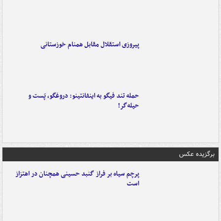
پیروزی استقلال مقابل همنام خوزستانی
حمله تند فیگو به اینفانتینو: دروغگو، پَست‌ و
حیله‌گر!
برگزیده عکس
پرچم سیاه بر فراز گنبد حسینی همچنان در اهتزاز
است