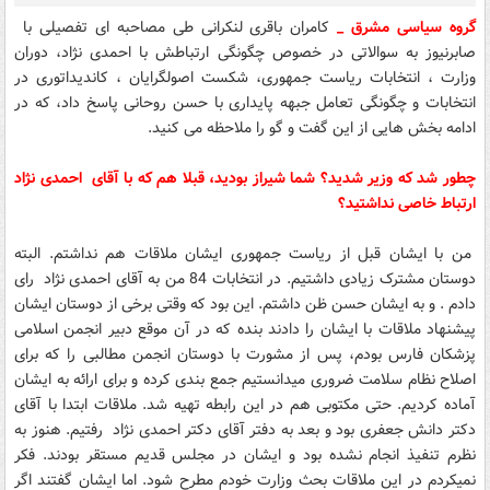
گروه سیاسی مشرق _
کامران باقری لنکرانی طی مصاحبه ای تفصیلی با
صابرنیوز به سوالاتی در خصوص چگونگی ارتباطش با احمدی نژاد، دوران
وزارت ، انتخابات ریاست جمهوری، شکست اصولگرایان ، کاندیداتوری در
انتخابات و چگونگی تعامل جبهه پایداری با حسن روحانی پاسخ داد، که در
ادامه بخش هایی از این گفت و گو را ملاحظه می کنید.
چطور شد که وزیر شدید؟ شما شیراز بودید، قبلا هم که با آقای احمدی نژاد
ارتباط خاصی نداشتید؟
من با ایشان قبل از ریاست جمهوری ایشان ملاقات هم نداشتم. البته
دوستان مشترک زیادی داشتیم. در انتخابات 84 من به آقای احمدی نژاد رای
دادم . و به ایشان حسن ظن داشتم. این بود که وقتی برخی از دوستان ایشان
پیشنهاد ملاقات با ایشان را دادند بنده که در آن موقع دبیر انجمن اسلامی
پزشکان فارس بودم، پس از مشورت با دوستان انجمن مطالبی را که برای
اصلاح نظام سلامت ضروری میدانستیم جمع بندی کرده و برای ارائه به ایشان
آماده کردیم. حتی مکتوبی هم در این رابطه تهیه شد. ملاقات ابتدا با آقای
دکتر دانش جعفری بود و بعد به دفتر آقای دکتر احمدی نژاد رفتیم. هنوز به
نظرم تنفیذ انجام نشده بود و ایشان در مجلس قدیم مستقر بودند. فکر
نمیکردم در این ملاقات بحث وزارت خودم مطرح شود. اما ایشان گفتند اگر