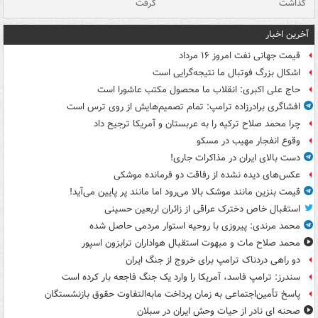
گذاشت
گرفت
جس
آخرین اخبار
قیمت جهانی نفت امروز ۱۶ مرداد
اشکال بزرگ فوتبال ما نتیجه‌گرایی است
حاج علی اکبری: انقلاب ما محصول مکتب عاشورا است
افشاگری برادرزاده ترامپ: تمام تصمیم‌هایش از روی ترس است
چرا محمد صلاح ترکیه را به عربستان و آمریکا ترجیح داد
وقوع انفجار مهیب در مسکو
دست بالای ایران در مذاکرات جاری!
عکس‌های دیده نشده از رفاقت دو فرمانده‌ موشکی
قیمت بنزین مانند موشک بالا می‌رود اما مانند پر پایین می‌آید!
استقبال خاص دخترک عراقی از زائران اربعین حسینی
محمد مرندی: پیروزی با روحیه استوار مردمی حاصل شده
محمد صلاح مات و مبهوت استقبال هواداران ترابزون اسپور
دو راهی دردناک ترامپ برای خروج از جنگ ایران
سندرز: ترامپ فاسد، آمریکا را وارد یک جنگ فاجعه بار کرده است
پاسخ تأمین‌اجتماعی به زمان پرداخت مابه‌التفاوت حقوق بازنشستگان
صحنه ای نادر از حیات وحش ایران در سبلان