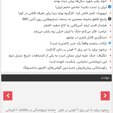
آنچه رهبر شهید سال‌ها پیش دیده بودند
ایران را تست نکنید! جاده‌ی خشم ایران!
نیویورک تایمز فاش کرد: کارگروه ویژه سیا برای تفرقه افکنی در کوبا
پاسخ قاطع ملیحه محمدی به نسخه تسلیم‌طلبی روی آنتن BBC
هشدار افسر ارشد آمریکایی به کاخ سفید +فیلم
ترامپ: فکر می‌کنم جنگ با ایران خیلی زود پایان می‌یابد
دستگیری قاتل فراری در نوشهر
ایالات متحده واقعاً یک «ببر کاغذی» است!
برخورد پراید با تیر برق ۲ فوتی بر جای گذاشت
تلگراف: جنگ علیه ایران ممکن است به یکی از اشتباهات تاریخ تبدیل شود
این دیپلماسی نمایشی، شکست خورده است
رکوردشکنی پیش‌فروش جدیدترین گوشی‌های تاشوی سامسونگ
حوادث
برخورد پراید با تیر برق ۲ فوتی بر جای
حادثه غرق‌شدگی در طاقانک ۲ قربانی
پد