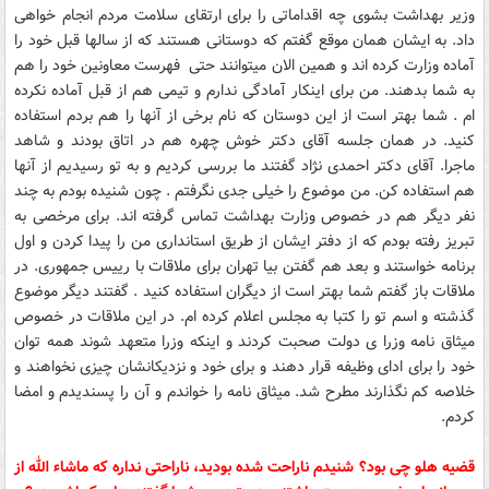
وزیر بهداشت بشوی چه اقداماتی را برای ارتقای سلامت مردم انجام خواهی
داد. به ایشان همان موقع گفتم که دوستانی هستند که از سالها قبل خود را
آماده وزارت کرده اند و همین الان میتوانند حتی فهرست معاونین خود را هم
به شما بدهند. من برای اینکار آمادگی ندارم و تیمی هم از قبل آماده نکرده
ام . شما بهتر است از این دوستان که نام برخی از آنها را هم بردم استفاده
کنید. در همان جلسه آقای دکتر خوش چهره هم در اتاق بودند و شاهد
ماجرا. آقای دکتر احمدی نژاد گفتند ما بررسی کردیم و به تو رسیدیم از آنها
هم استفاده کن. من موضوع را خیلی جدی نگرفتم . چون شنیده بودم به چند
نفر دیگر هم در خصوص وزارت بهداشت تماس گرفته اند. برای مرخصی به
تبریز رفته بودم که از دفتر ایشان از طریق استانداری من را پیدا کردن و اول
برنامه خواستند و بعد هم گفتن بیا تهران برای ملاقات با رییس جمهوری. در
ملاقات باز گفتم شما بهتر است از دیگران استفاده کنید . گفتند دیگر موضوع
گذشته و اسم تو را کتبا به مجلس اعلام کرده ام. در این ملاقات در خصوص
میثاق نامه وزرا ی دولت صحبت کردند و اینکه وزرا متعهد شوند همه توان
خود را برای ادای وظیفه قرار دهند و برای خود و نزدیکانشان چیزی نخواهند و
خلاصه کم نگذارند مطرح شد. میثاق نامه را خواندم و آن را پسندیدم و امضا
کردم.
قضیه هلو چی بود؟ شنیدم ناراحت شده بودید، ناراحتی نداره که ماشاء الله از