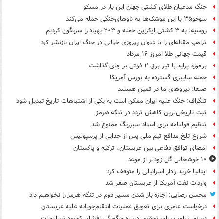
جنگ مدعیان طلای کشتی جهان این بار در مسکو
سوخو۳۵ با این موشک‌ها به ناوهای‌جنگی حمله می‌کند
روسیه: به ۳ کشتی اوکراین حمله و ۲۰۳ پهپاد را سرنگون کردیم
ترامپ مقاله‌ای را با عنوان پیروزی خیالی در جنگ ایران بازنشر کرد
قیمت جهانی طلا امروز ۱۶ مرداد
برخورد پراید با تیر برق ۲ فوتی بر جای گذاشت
حمله سایبری گسترده به بورس آمریکا
صنعا: نیروهای ما در کمین‌ هستند
تلگراف: جنگ علیه ایران ممکن است به یکی از اشتباهات تاریخ تبدیل شود
ثبت تاریخی‌ترین کاهش تردد در تنگه هرمز
تنظیم قولنامه برای اسناد سبزرنگ ممنوع شد
شروع تلخ مدافع تیم ملی پس از جدایی از پرسپولیس
امضای توافق دفاعی بین عربستان، ترکیه و پاکستان
۱۰ خوشحالی گل زودتر از موعد
ایتالیا خرید رادار اسرائیلی را متوقف کرد
واردات نفت آمریکا از عربستان صفر شد
محسن رضایی: اجازه باز شدن مسیر دوم در تنگه هرمز را نخواهیم داد
درخواست عامری برای تعویق عملیات انتقام‌جویانه علیه عربستان
دستور ترامپ برای تحقیق درباره چگونگی افشای کمبود تسلیحات