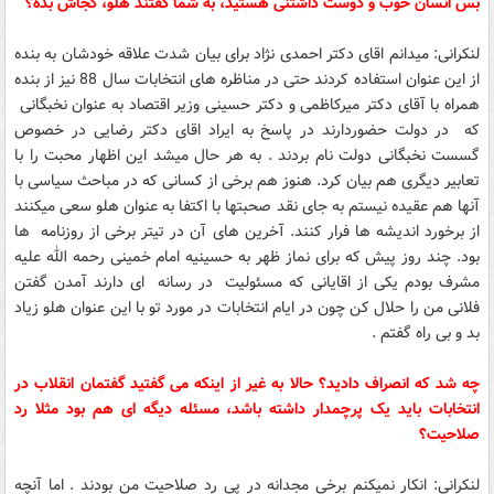
بس انسان خوب و دوست داشتنی هستید، به شما گفتند هلو، کجاش بده؟
لنکرانی: میدانم اقای دکتر احمدی نژاد برای بیان شدت علاقه خودشان به بنده
از این عنوان استفاده کردند حتی در مناظره های انتخابات سال 88 نیز از بنده
همراه با آقای دکتر میرکاظمی و دکتر حسینی وزیر اقتصاد به عنوان نخبگانی
که در دولت حضوردارند در پاسخ به ایراد اقای دکتر رضایی در خصوص
گسست نخبگانی دولت نام بردند . به هر حال میشد این اظهار محبت را با
تعابیر دیگری هم بیان کرد. هنوز هم برخی از کسانی که در مباحث سیاسی با
آنها هم عقیده نیستم به جای نقد صحبتها با اکتفا به عنوان هلو سعی میکنند
از برخورد اندیشه ها فرار کنند. آخرین های آن در تیتر برخی از روزنامه ها
بود. چند روز پیش که برای نماز ظهر به حسینیه امام خمینی رحمه الله علیه
مشرف بودم یکی از اقایانی که مسئولیت در رسانه ای دارند آمدن گفتن
فلانی من را حلال کن چون در ایام انتخابات در مورد تو با این عنوان هلو زیاد
بد و بی راه گفتم .
چه شد که انصراف دادید؟ حالا به غیر از اینکه می گفتید گفتمان انقلاب در
انتخابات باید یک پرچمدار داشته باشد، مسئله دیگه ای هم بود مثلا رد
صلاحیت؟
لنکرانی: انکار نمیکنم برخی مجدانه در پی رد صلاحیت من بودند . اما آنچه