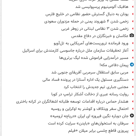
هافبک آلومینیوم پرسپولیسی شد
یونان به دنبال گسترش حضور نظامی در خلیج فارس
زخمی شدن ۴ شهروند یمنی در حمله مزدوران سعودی
زخمی شدن ۳ نظامی لبنانی در زوطر غربی
عکاسان و خبرنگاران در دفاع مقدس
ورود فرمانده تروریست‌های آمریکایی به تل‌آویو
آغاز تحقیقات سازمان ملل درباره جاسوسی کارمندش برای اسرائیل
مسیر درآمدزایی فراموش شده لیگ برتری‌ها
پیمان دفاعی مکه!
مربی سابق استقلال سرمربی آفریقای جنوبی شد
دستگیری مسئول یک اداره آستارا در پرونده فساد مالی
مجتبی جباری تیم جدیدش را انتخاب کرد
روایت رسانه عبری از دخالت آشکار ترامپ در کوبا
هشدار حماس درباره اقدامات توسعه طلبانه اشغالگران در کرانه باختری
احتمال سفر ویتکاف و کوشنر به اوکراین و روسیه
جان دوباره نگین فیروزه ای ایران «دریاچه ارومیه»
سرطان به استخوان‌های «بایدن» سرایت کرده است
پیروزی قاطع چلسی برابر میلان +فیلم