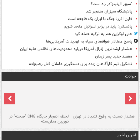
"سوپر ال‌نینو"در راه است؟
پالایشگاه سیزران منفجر شد
فارن افرز: جنگ با ایران یک فاجعه است
پاکستان: باید در برابر اسرائیل متحد شویم
حتی اوکراین هم به ترکیه حمله کرد
پاسخ معنادار هوافضای سپاه به تهدیدات آمریکایی‌ها
هشدار ارشدترین ژنرال آمریکا درباره محدودیت‌های نظامی علیه ایران
مقصد جدید پسر زیدان
تشکیل تیم کارآگاهان زبده برای دستگیری عاملان قتل رجب‌زاده
حوادث
ای
هشدار نسبت به وفوع تندباد در تهران
لحظه انفجار جایگاه CNG "صحنه" در
دس
دوربین مداربسته
ات
آخرین اخبار