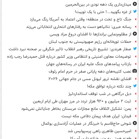
میدان‌داری یک دهه نودی در بین‌الحرمین
از غزه بگویید...! حتی با یک توییت!
جنگ تاج و تخت در منطقه؛ وقتی اعتماد به آمریکا رنگ می‌بازد
رسانه عبری: نتانیاهو دست به رفتارهای انتحاری انتخاباتی می‌زند
از مظلوم‌نمایی براندازها تا افشای دروغ مراد ویسی
حملات توپخانه‌ای رژیم صهیونیستی به جنوب لبنان
صفار هرندی: تشییع تاریخی رهبر انقلاب تاثیر شگرفی بر صحنه نبرد داشت
توضیحات معاون امنیتی و انتظامی وزیر کشور درباره قتل حمیدرضا رجب زاده
بازتاب پیامدهای جنگ علیه ایران در رسانه‌های جهان
نصب کتیبه‌های دهه پایانی صفر در حرم امام رئوف
افشای نقشه ترور لیونل مسی در جام جهانی ۲۰۲۶
چند نکته درباره توافق مکه!
دبل درگاهی در شب توقف استانداردلیژ
ثبت ۲ میلیون و ۹۲۰ هزار تردد در مرز مهران طی ایام اربعین
یمن: تشکیل ائتلاف مانع مجازات عربستان بخاطر جنایاتش نمی‌شود
فیدان: ایران هدف پیمان دفاعی مکه نیست
شوخی حاج‌قاسم با خبرنگار در عملیات آزادسازی بوکمال
امیرحسین طاهری راهی پرسپولیس شد
طعنه همتی به وزیر خزانه داری آمریکا