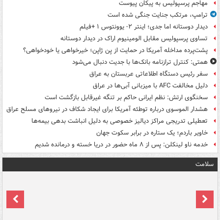
مهاجم پرسپولیس به پیکان پیوست
ترامپ، مرتکب جنایت جنگی شده است
دیدار دوستانه اما جدی؛ اینتر ۲- یوونتوس ۱ +فیلم
تساوی پرسپولیس مقابل الومینیوم اراک در دیدار دوستانه
پشت‌پرده مداخله آمریکا در حمایت از یِن ژاپن؛ خیرخواهی یا خودخواهی؟
همتی: کنترل ترازنامه بانک‌ها با جدیت دنبال می‌شود
سفر رئیس دستگاه اطلاعاتی عربستان به عراق
دلیل مخالفت AFC با میزبانی آبی‌ها در عراق
سخنگوی ارتش: نظم ایرانی حاکم بر تنگه غیرقابل بازگشت است
هشدار الموسوی درباره توطئه آمریکا برای ایجاد شکاف در نیروهای مسلح عراق
تعطیلی تدریجی مراکز دیالیز خصوصی به دلیل انباشت بدهی بیمه‌ها
خاویر باردم؛ یک ستاره در برابر سکوت جهان
خدمه ناو لینکلن: پس از ۸ ماه حضور در دریا خسته و درمانده‌ شدیم
سلامت