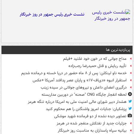
نشست خبری رئیس جمهور در روز خبرنگار
پربازدیدترین ها
مداح جوانی که در خون خود غلتید +فیلم
تأیید ربایش و قتل حمیدرضا رجب‌زاده
خدمه ناو لینکلن: پس از ۸ ماه حضور در دریا خسته و درمانده‌ شدیم
استقرار انبوه «دی‌اف‑۱۷» و پایان عصر پدافند آمریکا +عکس
درگیری اعضای داعش و نیروهای جولانی در سیده زینب
لحظه انفجار جایگاه CNG "صحنه" در دوربین مداربسته
هشدار دبیر شورای عالی امنیت ملی به امریکا درباره تنگه هرمز
پزشکیان: جنایات امروز واشنگتن را هم محکوم کنید
تصاویر دیده‌ نشده از دو فرمانده شهید موشکی
جزئیات جدید از نفتکش منفجر شده در هرمز
بیانیه سپاه پاسداران به مناسبت روز خبرنگار