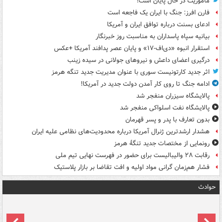
ماموریت در حال پایان است!
فارن افرز: جنگ با ایران یک فاجعه است
ادعای بسنت درباره توافق ایران و آمریکا
بیانیه سپاه پاسداران به مناسبت روز خبرنگار
استقرار انبوه «دی‌اف‑۱۷» و پایان عصر پدافند آمریکا +عکس
درگیری اعضای داعش و نیروهای جولانی در سیده زینب
اثر جدید کارتونیست سوری با عنوان مدیریت جدید تنگه هرمز
ادامه جنگ تا روی کار آمدن دولت جدید در آمریکا!
پالایشگاه سیزران منفجر شد
پالایشگاه نفت اسلواکی منفجر شد
بدون تعارف با پدر و پسر قهرمان
هشدار ارشدترین ژنرال آمریکا درباره محدودیت‌های نظامی علیه ایران
رونمایی از مختصات جدید تنگۀ هرمز
رقابت ۲۸ والیبالیست برای حضور در فهرست نهایی تیم ملی
فشار هم‌زمان گرانی مواد اولیه و افت تقاضا بر بازار پلاستیک
حوادث