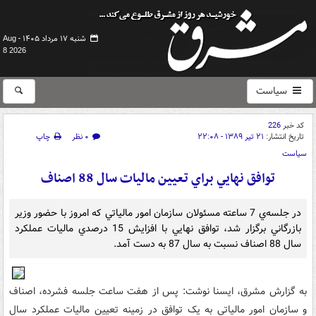
شنبه ۱۷ مرداد ۱۴۰۵ -
Aug
8 2026
سیاست
کد خبر
226
تاریخ انتشار:
۲۱ تیر ۱۳۸۹ - ۲۲:۰۸
۰ نظر
چاپ
سیاست
توافق نهايي براي تعيين ماليات سال 88 اصناف
در جلسه‌ي 7 ساعته مسئولان سازمان امور مالياتي که امروز با حضور وزير
بازرگاني برگزار شد، توافق نهايي با افزايش 15 درصدي ماليات عملکرد
سال 88 اصناف نسبت به سال 87 به دست آمد.
به گزارش مشرق، ايسنا نوشت: پس از هفت ساعت جلسه فشرده، ‌اصناف
و سازمان امور مالياتي به يک توافق در زمينه تعيين ماليات عملکرد سال