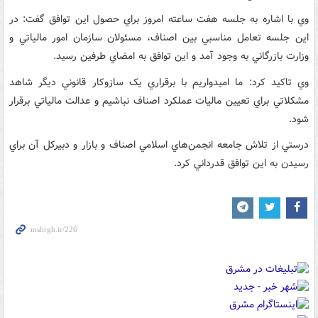
وي با اشاره به جلسه هفت ساعته امروز براي حصول اين توافق گفت: در
اين جلسه تعامل مناسبي بين اصناف،‌ مسئولان سازمان امور مالياتي و
وزارت بازرگاني به وجود آمد و اين توافق به امضاي طرفين رسيد.
وي تاکيد کرد: ما اميدواريم با برقراري يک سازوکار قانوني ديگر شاهد
مشکلاتي براي تعيين ماليات عملکرد اصناف نباشيم و عدالت مالياتي برقرار
شود.
درستي از تلاش جامعه انجمن‌هاي اسلامي اصناف و بازار و دبيرکل آن براي
رسيدن به اين توافق قدرداني کرد.