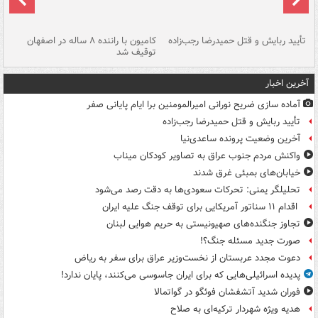
تأیید ربایش و قتل حمیدرضا رجب‌زاده
کامیون با راننده ۸ ساله در اصفهان
"س
توقیف شد
آخرین اخبار
آماده سازی ضریح نورانی امیرالمومنین برا ایام پایانی صفر
تأیید ربایش و قتل حمیدرضا رجب‌زاده
آخرین وضعیت پرونده ساعدی‌نیا
واکنش مردم جنوب عراق به تصاویر کودکان میناب
خیابان‌های بمبئی غرق شدند
تحلیلگر یمنی: تحرکات سعودی‌ها به دقت رصد می‌شود
اقدام ۱۱ سناتور آمریکایی برای توقف جنگ علیه ایران
تجاوز جنگنده‌های صهیونیستی به حریم هوایی لبنان
صورت جدید مسئله جنگ؟!
دعوت مجدد عربستان از نخست‌وزیر عراق برای سفر به ریاض
پدیده اسرائیلی‌هایی که برای ایران جاسوسی می‌کنند، پایان ندارد!
فوران شدید آتشفشان فوئگو در گواتمالا
هدیه ویژه شهردار ترکیه‌ای به صلاح