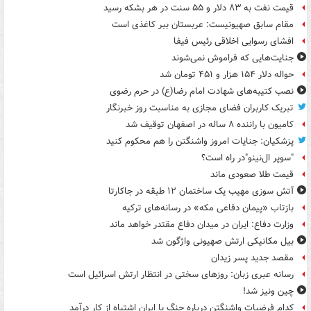
قیمت نفت به ۸۳ دلار و ۵۵ سنت در هر بشکه رسید
مقام سابق صهیونیست: عربستان ببر کاغذی است
افشای رسوایی اخلاقی رئیس فیفا
جنایت‌هایی که فراموش نمی‌شوند
حواله دلار ۱۵۴ هزار و ۴۵۱ تومان شد
نصب کتیبه‌های شهادت امام رضا(ع) در حرم رضوی
تبریک کاربران فضای مجازی به مناسبت روز خبرنگار
کامیون با راننده ۸ ساله در اصفهان توقیف شد
پزشکیان: جنایات امروز واشنگتن را هم محکوم کنید
"سوپر ال‌نینو"در راه است؟
قیمت طلا صعودی ماند
آتش سوزی مهیب یک ساختمان ۱۲ طبقه در جاکارتا
بازتاب «پیمان دفاعی مکه» در رسانه‌های ترکیه
وزارت دفاع: ایران در میدان دفاع مقتدر خواهد ماند
بیل مکانیکی ارتش صهیونی واژگون شد
مقصد جدید پسر زیدان
رسانه عبری زبان: روزهای سختی در انتظار ارتش اسرائیل است
چین ونیز شد!
کدام فرضیات واشنگتن درباره جنگ با ایران اشتباه از کار درآمد