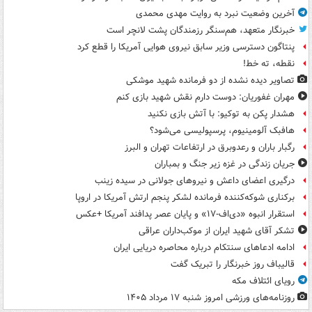
آخرین وضعیت نبرد به روایت مهدی محمدی
خبرنگار متعهد، هم‌سنگر رزمندگان پشت لانچر است
پنتاگون دسترسی وزیر سابق نیروی هوایی آمریکا را قطع کرد
نقطه، ته خط!
تصاویر دیده‌ نشده از دو فرمانده شهید موشکی
مهران غفوریان: دوست دارم نقش شهید بازی کنم
هشدار پکن به توکیو: با آتش بازی نکنید
هافبک آلومینیوم، پرسپولیسی می‌شود؟
رگبار باران و رعدوبرق در ارتفاعات تهران و البرز
جریان زندگی در غزه زیر جنگ و بمباران
درگیری اعضای داعش و نیروهای جولانی در سیده زینب
برکناری شوکه‌کننده فرمانده لشکر پنجم ارتش آمریکا در اروپا
استقرار انبوه «دی‌اف‑۱۷» و پایان عصر پدافند آمریکا +عکس
تشکر آقای شهید ایران از موکب‌داران عراقی
ادامه ادعاهای سنتکام درباره محاصره دریایی ایران
قالیباف روز خبرنگار را تبریک گفت
رویای ائتلاف مکه
روزنامه‌های ورزشی امروز ‌شنبه ۱۷ مرداد ۱۴۰۵