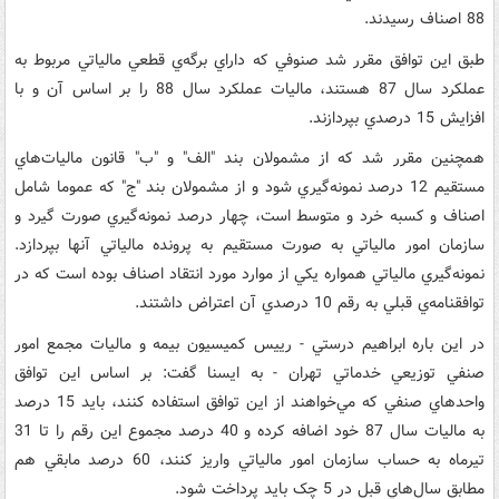
88 اصناف رسيدند.
طبق اين توافق مقرر شد صنوفي که داراي برگه‌ي قطعي مالياتي مربوط به
عملکرد سال 87 هستند، ماليات عملکرد سال 88 را بر اساس آن و با
افزايش 15 درصدي بپردازند.
همچنين مقرر شد که از مشمولان بند "الف" و "ب"‌ قانون ماليات‌هاي
مستقيم 12 درصد نمونه‌گيري شود و از مشمولان بند "ج" که عموما شامل
اصناف و کسبه خرد و متوسط است، چهار درصد نمونه‌گيري صورت گيرد و
سازمان امور مالياتي به صورت مستقيم به پرونده مالياتي آنها بپردازد.
نمونه‌گيري مالياتي همواره يکي از موارد مورد انتقاد اصناف بوده است که در
توافقنامه‌ي قبلي به رقم 10 درصدي آن اعتراض داشتند.
در اين باره ابراهيم درستي - رييس کميسيون بيمه و ماليات مجمع امور
صنفي توزيعي خدماتي تهران - به ايسنا گفت: بر اساس اين توافق
واحدهاي صنفي که مي‌خواهند از اين توافق استفاده کنند، بايد 15 درصد
به ماليات سال 87 خود اضافه کرده و 40 درصد مجموع اين رقم را تا 31
تيرماه به حساب سازمان امور مالياتي واريز کنند، 60 درصد مابقي هم
مطابق سال‌هاي قبل در 5 چک بايد پرداخت شود.