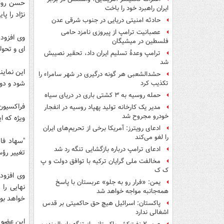
حسن روحا
ایران راهبرد خود را باخت
نژاد را پا
حادثه امنیتی دریایی در جنوب شرقی عدن
عصبانیت ترامپ از پیروزی نامزد حامی
وی افزود:
فلسطین در میشیگان
ای و تحول
ترامپ وعدۀ تسلیم ایران داد، تحقیر نصیبش
شد
این نماین
حشدالشعبی هر گونه درگیری در شهر سامراء را
شود و دول
تکذیب کرد
حمله روسیه به ۳ کشتی باری در دریای سیاه
فراکسیون 
مدیر یک کارخانه تولید پهپاد روسیه در انفجار
خودرو مجروح شد
ویژه که ا
ادعای رویترز: آمریکا برخی از تحریم‌های ایران
را لغو می‌کند
"سهاد فا
ادعای ترامپ درباره بازگشایی تنگه رد شد
تغییر رؤ
مخالفت ملی گرایان ترکیه با توافق دولت و پ
ک ک
وی افزود
یمن: «فرار رو به جلو» عربستان با پاسخ
نهایی را
همه‌جانبه‌ مواجه خواهد شد
خواهد بود
پاکستان: اسرائیل هیچ حق حاکمیتی بر قدس
اشغالی ندارد
این عضو ا