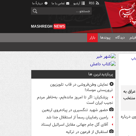
RSS
آرشیو
تماس با ما
دربارهٔ ما
MASHREGH
NEWS
یلم
دیدگاه
پیوندها
بازار
اپ
پربازدیدترین ها
نمایش وطن‌فروشی در قاب تلویزیون
تروریستی موساد!
راق به
پزشکیان: اگر تا امروز مانده‌ایم، به‌خاطر مردم
 منتخب
نجیب ایران است
حضور شهید تنگسیری در پیاده‌روی اربعین
ی درباره
رامین رضاییان رسماً از استقلال جدا شد
آقای گل جام جهانی مقابل اسرائیل ایستاد
استقبال از فرعون در ترکیه