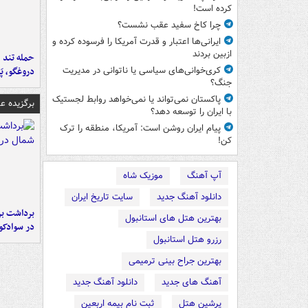
کرده است!
چرا کاخ سفید عقب نشست؟
ایرانی‌ها اعتبار و قدرت آمریکا را فرسوده کرده و
ازبین بردند
حمله تند ف
دروغگو، پَ
کری‌خوانی‌های سیاسی یا ناتوانی در مدیریت
جنگ؟
پاکستان نمی‌تواند یا نمی‌خواهد روابط لجستیک
برگزیده 
با ایران را توسعه دهد؟
پیام ایران روشن است: آمریکا، منطقه را ترک
کن!
آپ آهنگ
موزیک شاه
دانلود آهنگ جدید
سایت تاریخ ایران
برداشت بر
بهترین هتل های استانبول
در سوادکو
رزرو هتل استانبول
بهترین جراح بینی ترمیمی
آهنگ های جدید
دانلود آهنگ جدید
پرشین هتل
ثبت نام بیمه اربعین