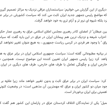
گری از این گزارش می خوانیم: سیاستمداران عراقی نزدیک به مراکز تصمیم گیری 
 که مواضع رئیس جمهور جدید ایران ثابت می کند که سیاست کشورش در برابر عرا
د بلکه شیوه ای نرم تر و آرام تری به خود خواهد گرفت.
ین عبطان" از اعضای کادر رهبری مجلس اعلای اسلامی عراق به رهبری عمار حکیم
احزاب شیعه و نزدیک ترین هم پیمانان ایران در عراق در این باره گفت که سیاس
عراق " با وجود هر فردی در کرسی ریاست جمهوری ، به هیچ عنوان تغییر نخواهد کرد
ر بیانیه مطبوعاتی گفته است: سیاست جمهوری اسلامی ایران در برابر عراق به ه
واهد کرد زیرا رئیس جمهور ایران تعیین کننده این موضوع نیست. همچنین د
رجی ایران و چگونگی تعامل با طرف های خارجی، طرف های دیگری در ایران
کرد: سیاست ایران در برابر عراق ثابت و بدون تغییر خواهد ماند زیرا علاوه بر 
جود میان دو کشور ایران و عراق که مهمترین آن مذهبی است؛ در وضعیت کنونی 
اهمیتی برای ایران برخوردار است.
میل" یکی از نمایندگان ائتلاف کردستان عراق در پارلمان این کشور هم گفت ک