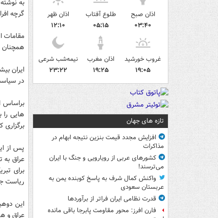
به نوشته
گرچه افرا
اذان صبح
طلوع آفتاب
اذان ظهر
۱۲:۱۰
۰۵:۱۵
۰۳:۴۰
مقامات ار
همچنان ب
غروب خورشید
اذان مغرب
نیمه‌شب شرعی
ایران بیش
۲۳:۲۲
۱۹:۲۵
۱۹:۰۵
در سیاست 
براساس ا
هایی را ب
تازه های جهان
برگزاری کر
افزایش مجدد قیمت بنزین نتیجه ابهام در
مذاکرات
پس از ای
کشورهای عربی از رویارویی و جنگ با ایران
عراق به ت
می‌ترسند!
برای تبر
واکنش کمال شرف به پاسخ کوبنده یمن به
ریاست جمه
عربستان سعودی
قدرت نظامی ایران فراتر از برآوردها
این دوهی
فارن افرز: محور مقاومت پابرجا باقی مانده
عراق و هم