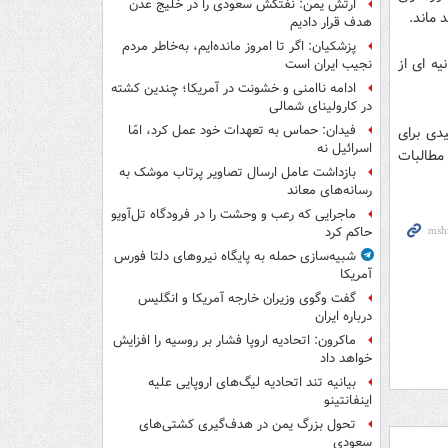
ارتش یمن: نفتکش سعودی را در خلیج عدن
 ماند.
هدف قرار دادیم
پزشکیان: اگر تا امروز مانده‌ایم، به‌خاطر مردم
یه ای از
نجیب ایران است
ادامه ناامنی و خشونت در آمریکا؛ چندین کشته
در کارولینای شمالی
فیدان: حماس به تعهدات خود عمل کرد، امّا
دی برای
اسرائیل نه
مطالبات
بازداشت عامل ارسال تصاویر پرتاب موشک به
رسانه‌های معاند
ماجرایی که رعب و وحشت را در فرودگاه تل‌آویو
حاکم کرد
شبیه‌سازی حمله به پایگاه نیروهای دلتا فورس
آمریکا
گفت وگوی وزیران خارجه آمریکا و انگلیس
درباره ایران
ماکرون: اتحادیه اروپا فشار بر روسیه را افزایش
خواهد داد
بیانیه تند اتحادیه لیگ‌های اروپایی علیه
اینفانتینو
تحول بزرگ یمن در هدف‌گیری کشتی‌های
سعودی