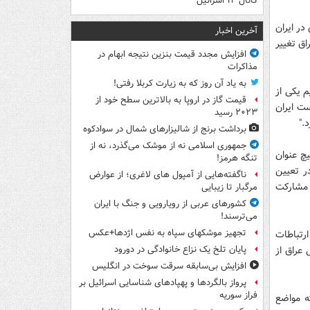
کانال ۱۴ اسرائیل
در ایران
آخرین اخبار
ق تغییر
افزایش مجدد قیمت بنزین نتیجه ابهام در
مذاکرات
به یاد آن روز که به زیارت کربلا رفتی!
 یکی از
قیمت گاز در اروپا به بالاترین سطح خود از
ت ایران
۲۰۲۳ رسید
."
برداشت برنج از شالیزارهای شمال در سوادکوه
جمهوری اسلامی نه از موشک می‌گذرد، نه از
یچ عنوان
تنگه هرمز!
ر تعیین
ناگفته‌هایی از آمپول های لاغری؛ از عوارض
 مشارکت
مرگبار تا زیبایی
کشورهای عربی از رویارویی و جنگ با ایران
می‌ترسند!
تجهیز موشکهای سپاه به نفس اژدها+عکس
ارتباطات
عراق از
پایان تلخ یک نزاع خانوادگی در دورود
افزایش بی‌سابقه سرقت سوخت در انگلیس
پرواز بالگردها و پهپادهای شناسایی اسرائیل بر
فراز سوریه
ه مواضع