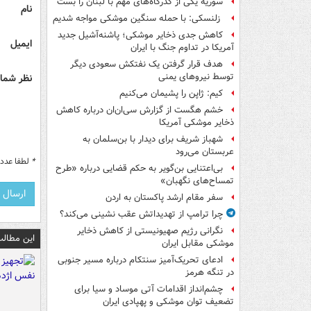
سوریه یکی از گذرگاه‌های مهم با لبنان را بست
نام
زلنسکی: با حمله سنگین موشکی مواجه شدیم
کاهش جدی ذخایر موشکی؛ پاشنه‌آشیل جدید
ایمیل
آمریکا در تداوم جنگ با ایران
هدف قرار گرفتن یک نفتکش سعودی دیگر
توسط نیروهای یمنی
نظر شما 
کیم: ژاپن را پشیمان می‌کنیم
خشم هگست از گزارش سی‌ان‌ان درباره کاهش
ذخایر موشکی آمریکا
شهباز شریف برای دیدار با بن‌سلمان به
عربستان می‌رود
*
لطفا عدد م
بی‌اعتنایی بن‌گویر به حکم قضایی درباره «طرح
تمساح‌های نگهبان»
سفر مقام ارشد پاکستان به اردن
چرا ترامپ از تهدیداتش عقب نشینی می‌کند؟
نگرانی رژیم صهیونیستی از کاهش ذخایر
این مطالب
موشکی مقابل ایران
ادعای تحریک‌آمیز سنتکام درباره مسیر جنوبی
در تنگه هرمز
چشم‌انداز اقدامات آتی موساد و سیا برای
تضعیف توان موشکی و پهپادی ایران