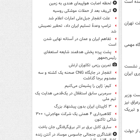
شده است
لحظه اصابت هواپیمای هندی به زمین
کی‌یف بعد از حملات موشکی روسیه
علت انفجار جبل‌علی امارات اعلام شد
لت تهران
ترامپ وعدۀ تسلیم ایران داد، تحقیر نصیبش
شد
تفاهم ایران و عمان در آستانه نهایی شدن
گاه مهمی
است
پشت پرده پخش هدفمند شایعه استعفای
رئیس‌جمهور
تمرین رزمی تکاوران ارتش
یر نشست
انفجار در جایگاه CNG صحنه یک کشته و سه
ری ایران
مصدوم برجا گذاشت
کیم: ژاپن را پشیمان می‌کنیم
سرمربی سابق استقلال در یک‌قدمی هدایت یک
ست وزیر
تیم ملی
عراق نیز
۳ کاپیتان ایران بدون پیشنهاد بزرگ
و تبریک
کلاهبرداری ۴ همتی یک شرکت مهاجرتی؛ ۳۰۰
شاکی تاکنون
سارق کابل برق بر اثر برق‌گرفتگی جان باخت
از دولت
افشاگری جنجالی جاسوس موساد در آنتن زنده