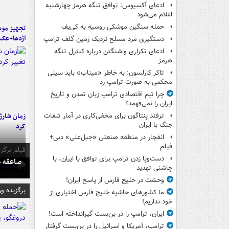
ادعای آکسیوس: توافق تنگه هرمز چهارشنبه
اعلام می‌شود
حمله سنگین موشکی روسیه به کی‌یف
تجهیز موش
اژدها+عک
دستگیری مرد مسلح نزدیک زمین گلف ترامپ
ادعای تکراری واشنگتن درباره کنترل تنگه
هرمز
تاکر کارلسون: به خاطر «میناب» باید سیلی
محکمی به صورت ترامپ زد
چرا تیم اقتصادی ترامپ زبان تمدن و تاریخ
ایران را نمی‌فهمد؟
زمان شارژ 
ترفند پنتاگون برای مخفی‌کاری در آمار تلفات
جنگ با ایران
کرد
انفجار در منطقه صنعتی «جبل‌علی» دبی+
فیلم
فیلم برگزی
دست‌وپا زدن ترامپ برای توافق با ایران، با
صاعقه ج
چاشنی تهدید
وحشت در خلیج فارس از پاسخ ایران!
برگزیده و
ما کشورهای حاشیه خلیج فارس اختیاری از
خود نداریم!
ایران، ترامپ را در بن‌بست گیرانداخته است!
ترامپ، آمریکا و اسرائیل را در بن‌بست گرفتار