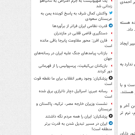
یک صهیونیست به جرم اعتراض به نتانیاهو
ر احمدی
زندانی شد
واکنش کمال شرف به پاسخ کوبنده یمن به
عربستان سعودی
نده هسته
قدرت نظامی ایران فراتر از برآوردها
داد.
دستگیری قاضی قلابی در مازندران
فارن افرز: محور مقاومت پابرجا باقی مانده
یر ایجاد
است
بازتاب پیامدهای جنگ علیه ایران در رسانه‌های
جهان
ندارد به
بازیکنان بی‌کیفیت، پرسپولیس را از قهرمانی
دور کردند
پزشکیان: وجود رهبر انقلاب برای ما نقطه قوت
است
ست و با
رسانه عبری: اسرائیل دچار ناترازی برق شده
 هستند.
است
نشست وزیران خارجه مصر، ترکیه، پاکستان و
ن آخر و
عربستان
 نرم تر
پزشکیان: ایران را همه مردم نگه داشتند
ایران در مسیر تبدیل شدن به قدرت برتر
منطقه است!
ور دارای