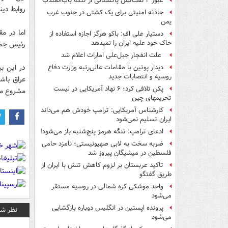
عبور ۲ نفت‌کش پاکستانی از تنگه باب‌المندب
روابط دین
حادثه امنیتی برای یک کشتی در جنوب غرب
یمن
اما در مق
دستیار علی اف: باکو هرگز اجازه استفاده از
خاک خود علیه ایران را نمیدهد
رئیس جمه
علت انفجار جبل‌علی امارات اعلام شد
در این ب
دیدار پوتین با مقامات عالی‌رتبه وزارت دفاع
روسیه و انتصابات جدید
عراق باش
پکن تلافی کرد؛ ۶ نهاد آمریکایی در لیست
مشروع مل
تحریمهای چین
کارشناس آمریکایی: ترامپ خودش هم می‌داند
ایران تسلیم نمی‌شود
ادعای ترامپ: تنگه هرمز پنج‌شنبه باز می‌شود!
ضربه سخت به لابی صهیونیستی؛ نامزد حامی
فلسطین در میشیگان پیروز شد
تاکید عربستان بر لزوم کاهش تنش با ایران از
طریق گفتگو
واحد موشکی کره شمالی در روسیه مستقر
می‌شود
پرونده اپستین در انگلیس دوباره بازگشایی
نظر شم
می‌شود