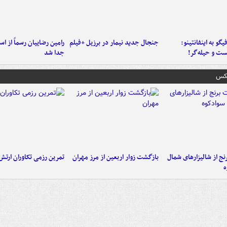
یگو به اینفانتینو:
جنجال جدید نیمار در برزیل +فیلم
رامین رضاییان رسماً از اس
ست‌ و حیله‌گر!
جدا شد
عکس
نج از شالیزارهای شمال
بازگشت زوار اربعین از مرز مهران
تمرین رزمی تکاوران ارتش
ه