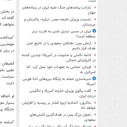
است
بازتاب پیامدهای جنگ علیه ایران در رسانه‌های
در بخش دی
جهان
گفته اند
نشست وزیران خارجه مصر، ترکیه، پاکستان و
نخواهد کر
عربستان
ایران در مسیر تبدیل شدن به قدرت برتر
منطقه است!
"عبدالحس
ارتش یمن: نفتکش سعودی را در خلیج عدن
مهمترین 
هدف قرار دادیم
در برابر 
ادامه ناامنی و خشونت در آمریکا؛ چندین کشته
در کارولینای شمالی
العبطان د
فیدان: حماس به تعهدات خود عمل کرد، امّا
تغییر نخ
اسرائیل نه
سیاست خا
شبیه‌سازی حمله به پایگاه نیروهای دلتا فورس
دارند.
آمریکا
گفت وگوی وزیران خارجه آمریکا و انگلیس
او اضافه 
درباره ایران
بسیار مو
ماکرون: اتحادیه اروپا فشار بر روسیه را افزایش
خواهد داد
جایگاه پر
تحول بزرگ یمن در هدف‌گیری کشتی‌های
سعودی
"اسامه ج
اعتراف تحلیلگر آمریکایی؛ واشنگتن در برابر