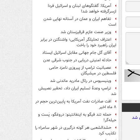
آمریکا: گفتگوهای لبنان و اسرائیل فردا
ازسرگرفته خواهد شد!
تفاهم ایران و عمان در آستانه نهایی شدن
است
وزیر صمت عازم قرقیزستان شد
اعتراف تحلیلگر آمریکایی؛ واشنگتن در برابر
ایران راهبرد خود را باخت
آقای گل جام جهانی مقابل اسرائیل ایستاد
حادثه امنیتی دریایی در جنوب شرقی عدن
عصبانیت ترامپ از پیروزی نامزد حامی
فلسطین در میشیگان
وینیسیوس در رئال مادرید ماندنی شد
ترامپ وعدۀ تسلیم ایران داد، تحقیر نصیبش
شد
افت صادرات نفت آمریکا به پایین‌ترین حجم در
۸ ماه اخیر
حمله تند فیگو به اینفانتینو: دروغگو، پَست‌ و
حیله‌گر!
حشدالشعبی هر گونه درگیری در شهر سامراء را
تکذیب کرد