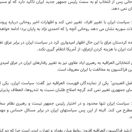
نی پس از انتخاب او به سمت رئیس جمهور جدید ایران تاکید دارد که او مسی
یان نمی دهد.
 سیاست ایران با تغییر افراد، تغییر نمی کند و اظهارات اخیر روحانی درباره پرو
ات سوریه نشان می دهد روحانی آنچه را که احمدی نژاد به پایان برد؛ ادامه خواهد 
ده کردستان عراق با این حال اظهار امیدواری کرد در سیاست ایران در برابر عراق تغی
ت ایران با هزینه کردن ازعراق، از آمریکا انتقام گیری نکند.
انتخاباتی العراقیه به رهبری ایاد علاوی نیز به تغییر رفتارهای ایران در عراق امیدی 
ین فراکسیون به مخالفت با ایران معروف است.
ضل العبیدی" یکی از نمایندگان فهرست العراقیه نیز گفت: سیاست ایران، یکی ا
سای جمهوری تغییر نمی کند گرچه اصلاح طلبان نسبت به تندروها، انعطاف پذیرتر
: سیاست ایران تنها محدود و در اختیار رئیس جمهور نیست و رهبری نظام سخ
 مطرح می کند. البته از این پس سیاستهای ایران در برابر مسائل حساس و مهم،
.
رشد فراکسیون العراقیه افزود: روابط میان بغداد و تهران، ابدی است چرا که دو کش