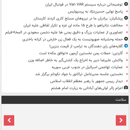
توضیحاتی درباره سیستم Van VAR در فوتبال ایران
پاسخ نهایی حسین‌نژاد به پرسپولیس
پزشکیان: برادران ما در نیروهای مسلح کاری کردند کارستان
مخالفت نتانیاهو با طرح ۱۵ ماده ای غزه و تکرار لفاظی علیه ایران
تصاویری از عملیات بزرگ و دقیق یمنی ها علیه دشمن سعودی در المخا+فیلم
حمله وحشیانه صهیونیست به یک فعال زن خارجی در کرانه باختری
گلایه‌های رای دهندگان به ترامپ از قیمت بنزین!
گاردین: حملات یمن نخستین آزمون «توافق مکه» است
واکنش علیرضا دبیر به اخراج یک کشتی‌گیر به خاطر اضافه وزن
عملیات تهاجمی اسرائیل در جنوب غربی سوریه
نخستین جلسه مدیرعامل تراکتور با جواد نکونام برگزار شد
دیدار رییس جمهور با رهبر معظم انقلاب اسلامی
اعزام زائر اولی‌های آبادانی به زیارت امام هشتم
سلامت