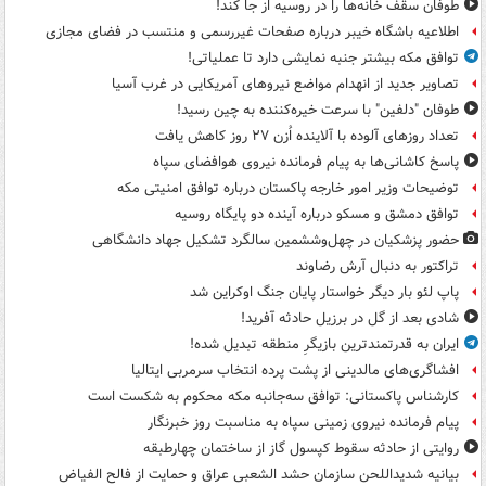
طوفان سقف خانه‌ها را در روسیه از جا ‌کند!
اطلاعیه باشگاه خیبر درباره صفحات غیررسمی و منتسب در فضای مجازی
توافق مکه بیشتر جنبه نمایشی دارد تا عملیاتی!
تصاویر جدید از انهدام مواضع نیروهای آمریکایی در غرب آسیا
طوفان "دلفین" با سرعت خیره‌کننده به چین رسید!
تعداد روزهای آلوده با آلاینده اُزن ۲۷ روز کاهش یافت
پاسخ کاشانی‌ها به پیام فرمانده نیروی هوافضای سپاه
توضیحات وزیر امور خارجه پاکستان درباره توافق امنیتی مکه
توافق دمشق و مسکو درباره آینده دو پایگاه روسیه
حضور پزشکیان در چهل‌وششمین سالگرد تشکیل جهاد دانشگاهی
تراکتور به دنبال آرش رضاوند
پاپ لئو بار دیگر خواستار پایان جنگ اوکراین شد
شادی بعد از گل در برزیل حادثه آفرید!
ایران به قدرتمندترین بازیگرِ منطقه تبدیل شده!
افشاگری‌های مالدینی از پشت پرده انتخاب سرمربی ایتالیا
کارشناس پاکستانی: توافق سه‌جانبه مکه محکوم به شکست است
پیام فرمانده نیروی زمینی سپاه به مناسبت روز خبرنگار
روایتی از حادثه سقوط کپسول گاز از ساختمان چهارطبقه
بیانیه شدیداللحن سازمان حشد الشعبی عراق و حمایت از فالح الفیاض