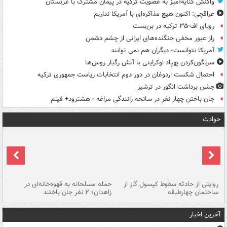
واکنش کنایه‌آمیز به عضویت ترکیه در پیمان مشترک با عربستان
عراقچی: اکنون هیچ مذاکره‌ای با آمریکا نداریم
رویای اف-۳۵ ترکیه در بن‌بست
راز عبور مخفی جنگنده‌های ایرانی از چشم دشمن
آمریکا نتوانست؛ دیگران هم نمی توانند
سرنگون‌کردن پهپاد اوکراینی با آتش رگبار روس‌ها
احتمال شکست اردوغان در دور دوم انتخابات ریاست جمهوری ترکیه
جشن برداشت انگور در ترشیز
جان باختن چهار نفر در سانحه رانندگی مراغه - هشترود+ فیلم
حوادث
روایتی از حادثه سقوط کپسول گاز از
حمله مسلحانه به قهوه‌خانه‌ای در
عا
ساختمان چهارطبقه
زاهدان؛ ۲ نفر جان باختند
دس
آخرین اخبار