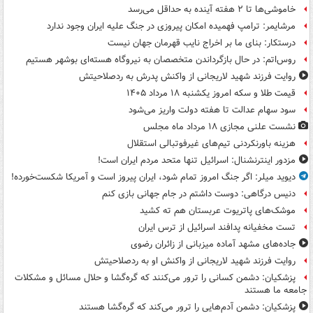
خاموشی‌ها تا ۲ هفته آینده به حداقل می‌رسد
مرشایمر: ترامپ فهمیده امکان پیروزی در جنگ علیه ایران وجود ندارد
درستکار: بنای ما بر اخراج نایب قهرمان جهان نیست
روس‌اتم: در حال بازگرداندن متخصصان به نیروگاه هسته‌ای بوشهر هستیم
روایت فرزند شهید لاریجانی از واکنش پدرش به ردصلاحیتش
قیمت طلا و سکه امروز یکشنبه ۱۸ مرداد ۱۴۰۵
سود سهام عدالت تا هفته دولت واریز می‌شود
نشست علنی مجازی ۱۸ مرداد ماه مجلس
هزینه باورنکردنی تیم‌های غیرفوتبالی استقلال
مزدور اینترنشنال: اسرائیل تنها متحد مردم ایران است!
دیوید میلر: اگر جنگ امروز تمام شود، ایران پیروز است و آمریکا شکست‌خورده!
دنیس درگاهی: دوست داشتم در جام جهانی بازی کنم
موشک‌های پاتریوت عربستان هم ته‌ کشید
تست مخفیانه پدافند اسرائیل از ترس ایران
جاده‌های مشهد آماده میزبانی از زائران رضوی
روایت فرزند شهید لاریجانی از واکنش او به ردصلاحیتش
پزشکیان: دشمن کسانی را ترور می‌کنند که گره‌گشا و حلال مسائل و مشکلات
جامعه ما هستند
پزشکیان: دشمن آدم‌هایی را ترور می‌کند که گره‌گشا هستند