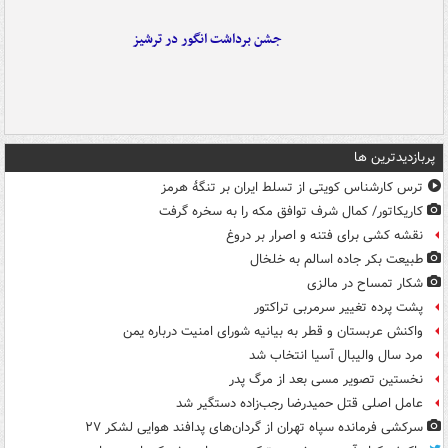
جشن برداشت انگور در ترشیز
پربازدیدترین ها
ترس کارشناس کویتی از تسلط ایران بر تنگۀ هرمز
کاریکاتور/ کمال شرف توافق مکه را به سخره گرفت
نقشه کشی برای فتنه و اصرار بر دروغ
طبیعت بکر جاده اسالم به خلخال
شکار تمساح در مالزی
پشت پرده تغییر سرمربی تراکتور
واکنش عربستان و قطر به بیانیه شورای امنیت درباره یمن
مرد سال والیبال آسیا انتخاب شد
نخستین تصویر مسی بعد از مرگ پدر
عامل اصلی قتل حمیدرضا رجب‌زاده دستگیر شد
سرکشی فرمانده سپاه تهران از گردان‌های پدافند هوایی لشکر ۲۷