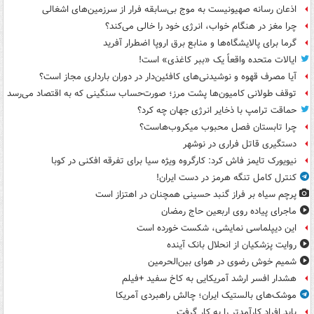
اذعان رسانه صهیونیست به موج بی‌سابقه فرار از سرزمین‌های اشغالی
چرا مغز در هنگام خواب، انرژی خود را خالی می‌کند؟
گرما برای پالایشگاه‌ها و منابع برق اروپا اضطرار آفرید
ایالات متحده واقعاً یک «ببر کاغذی» است!
آیا مصرف قهوه و نوشیدنی‌های کافئین‌دار در دوران بارداری مجاز است؟
توقف طولانی کامیون‌ها پشت مرز؛ صورت‌حساب سنگینی که به اقتصاد می‌رسد
حماقت ترامپ با ذخایر انرژی جهان چه کرد؟
چرا تابستان فصل محبوب میکروب‌هاست؟
دستگیری قاتل فراری در نوشهر
نیویورک تایمز فاش کرد: کارگروه ویژه سیا برای تفرقه افکنی در کوبا
کنترل کامل تنگه هرمز در دست ایران!
پرچم سیاه بر فراز گنبد حسینی همچنان در اهتزاز است
ماجرای پیاده روی اربعین حاج رمضان
این دیپلماسی نمایشی، شکست خورده است
روایت پزشکیان از انحلال بانک آینده
شمیم خوش رضوی در هوای بین‌الحرمین
هشدار افسر ارشد آمریکایی به کاخ سفید +فیلم
موشک‌های بالستیک ایران؛ چالش راهبردی آمریکا
باید افراد کارآمدتر را به کار گرفت