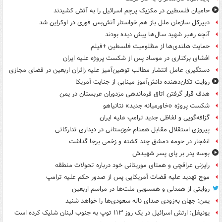
حامیان فلسطین در مکزیک پرچم اسرائیل را به آتش کشیدند
دبیرکل سازمان ملل باز هم خواستار آتش‌بس فوری در اوکراین شد
آنچه رهبر شهید سال‌ها پیش دیده بودند
حمایت هلندی‌ها از مظلومیت فلسطین +فیلم
افشای برکناری در موساد پس از شکست پروژه علیه ایران
دستگیری عامل انتشار مطالب توهین‌آمیز علیه زائران اربعین در فضای مجازی
روایت تکان‌دهنده دانش‌آموز مینابی از جنایت آمریکا
هدف قرار گرفتن اتاق‌ فرماندهی مزدوران عربستان در یمن
شکست پروژه «خاورمیانه جدید» نتانیاهو
گزافه‌گویی و لفاظی جدید ترامپ علیه ایران
پیروزی استقلال مقابل همنام خوزستانی در دیداری تدارکاتی
انفجار در حومه دمشق چند کشته و زخمی برجا گذاشت
بوسه‌ پدر بر پای پسر شهیدش
رایزنی عراقچی و همتای موریتانی خود درباره تحولات منطقه
موج تهدید علیه قضات آمریکایی پس از صدور حکم علیه ترامپ
روایتی از همدلی و همسویی ملت‌ها در مراسم اربعین
یمن: جهان به‌زودی صدای ناله سعودی‌ها را خواهد شنید
یونیفل: ارتش اسرائیل در یک روز ۱۱۳ توپ به جنوب لبنان شلیک کرده است