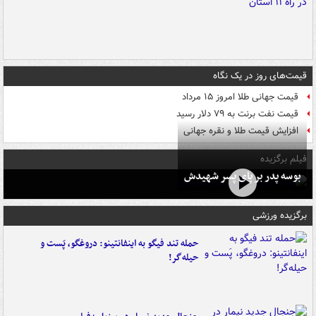
قیمت‌های روز در یک نگاه
قیمت جهانی طلا امروز ۱۵ مرداد
قیمت نفت برنت به ۷۹ دلار رسید
افزایش قیمت طلا و نقره جهانی
فیلم برگزیده
بوسه‌ پدر بر پای پسر شهیدش
برگزیده ورزشی
حمله تند فیگو به اینفانتینو: دروغگو، پَست‌ و
حیله‌گر!