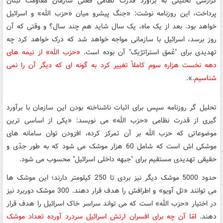
گزارشی تحلیلی به برآورد قدرت نظامی فعلی سازمان مقاومت لبنان
پرداخت، این روزنامه نوشت: «جنگ پیشرو میان «حزب الله» و اسرائیل
خواهد بود. بعد از یک ماه، یک سال شاید هم چند سال؟ و وقتی که آن
روز برسد، اسرائیل با سازمانی مواجه خواهد شد که درک خواهد کرد چه
تهدیدی برای
"
عُمق استراتژیک
"
آن بوده است.
«حزب الله» از نیمه های
دهه نخست هزاره سوم کاملاً تغییر کرد به گونه ای که دیگر آن را نمی
شناسیم.
».
تحلیل گر روزنامه سپس برای اثبات ناشناخته بودن این سازمان با برآورد
گیری از قدرت نظامی «حزب الله» می نویسد: «یکی از اساسی ترین
موضوعاتی که حزب الله بر آن تمرکز کرده، افزودن توان سامانه های
موشکی اش است که شامل 60 هزار موشک می شود که به طور جدّی و
حقیقی تهدیدی مستقیم برای
"
جبهه داخلی اسرائیل
"
محسوب می شود.
حدود 5000 موشک دیگر نیز بردی تا 250 کیلومتر دارند؛ این موشک ها
می توانند «تل آویو» و اطرافش را هدف قرار دهند. 300 موشک دوربرد نیز
در اختیار «حزب الله» است که می تواند سراسر خاک اسرائیل را هدف قرار
دهند.
امّا آن چه برای افسران ارتش اسرائیل سردرد آورده تعداد موشک