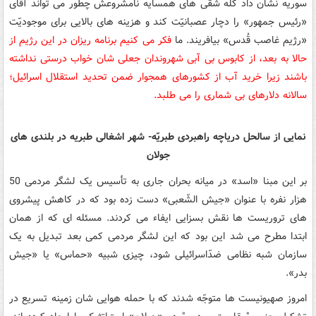
سوریه نشان داد کلّه شقّی های همسایه نامشروعش چطور می تواند آقای
«رئیس جمهور» را دچار عصبانیّت کند و هزینه های بالایی برای موجودیّت
«رژیم غاصب قُدس» بیافریند. ما
فکر می کنیم برنامه ریزان در این رژیم از
حالا به بعد، از کابوس بی آبی شهروندان جعلی شان خواب درستی نداشته
باشند زیرا خرید آب از کشورهای همجوار ضمن تحدید استقلال اسرائیل؛
سالانه دلارهای بی شماری را می طلبد.
نمایی از سالحل دریاچه راهبردی طبریّه- شهر اشغالی طبریه در بلندی های
جولان
بر این مبنا «اسد» در میانه بحران جاری به تأسیس یک لشگر مردمی 50
هزار نفره با عنوان «جیش الشّعبی» دست زده بود که در کاهش پیشروی
های تروریست ها نقش بسزایی ایفاء می کردند. مسئله ای که از همان
ابتدا مطرح می شد این بود که این لشگر مردمی کمی بعد تبدیل به یک
سازمان شبه نظامی ضدّاسرائیلی شود، چیزی شبیه «حماس» یا «جیش
بدر».
امروز صهیونیست ها متوجّه شدند که با حمله هوایی شان زمینه تسریع در