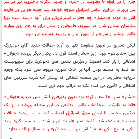
طرح را در رابطه با مقاومت در «غزّه» و جدیداً «کرانه باختری» نیز در سر
می پروراند. بر این اساس اسرائیل متوجّه خواهد شد حمله هوایی بی فایده
اش به حومه «دمشق» چه خطرات استراتژیکی برای آنها داشته است زیرا
دشمنان مبنایی شان در سوریه، فلسطین و لبنان برای به هم زدن موازنه
نظامی بیشتر و سریعتر از سوی ایران و روسیه حمایت می شوند.
لیکن تسریع در تجهیز مقاومت تنها ره آورد حماقت جدید آقای خودبزرگ
بین: «نتانیاهو» نبود، زیرا «بشّار اسد» قول داد یکبار دیگر پرونده «جولان»
اشغالی را باز کند. اهمیّت راهبُردی بلندی های «جولان» برای صهیونیست
ها فقط به مسلّط بودن آنها بر خاک سوریه مربوط نمی شود بلکه وجود
دریاچه «طبریّه» در این منطقه اشغالی که بیشتر آب شُرب سرزمین های
اشغالی را تأمین می کند؛ نکته به مراتب مهم تری است.
«بشّار» سال ها سعی کرده بود بدون پذیرفتن آتش بس درباره «جولان»
فقط به تقویّت استحکامات نظامی تدافعی در این منطقه بپردازد تا از یک
درگیری محتمل با ارتش مجهّز اسرائیل اجتناب کند. با این وجود حماقت
«نتانیاهو» باعث شد، کاسه صبر «اسد» لبریز شود و تصمیم بگیرد روند
"
یکی به میخ، یکی به نعل
"
اش پیرامون «جولان» را به سطل زباله بیندازد.