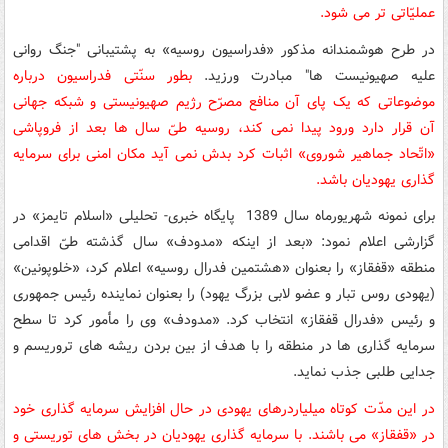
عملیّاتی تر می شود.
در طرح هوشمندانه مذکور «فدراسیون روسیه» به پشتیبانی
"
جنگ روانی
علیه صهیونیست ها
"
مبادرت ورزید.
بطور سنّتی فدراسیون درباره
موضوعاتی که یک پای آن منافع مصرّح رژیم صهیونیستی و شبکه جهانی
آن قرار دارد ورود پیدا نمی کند، روسیه طیّ سال ها بعد از فروپاشی
«اتّحاد جماهیر شوروی» اثبات کرد بدش نمی آید مکان امنی برای سرمایه
گذاری یهودیان باشد.
برای نمونه شهریورماه سال 1389 پایگاه خبری- تحلیلی «اسلام تایمز» در
گزارشی اعلام نمود: «بعد از اینکه «مدودف» سال گذشته طیّ اقدامی
منطقه «قفقاز» را بعنوان «هشتمین فدرال روسیه» اعلام کرد، «خلوپونین»
(یهودی روس تبار و عضو لابی بزرگ یهود) را بعنوان نماینده رئیس جمهوری
و رئیس «فدرال قفقاز» انتخاب کرد. «مدودف» وی را مأمور کرد تا سطح
سرمایه گذاری ها در منطقه را با هدف از بین بردن ریشه های تروریسم و
جدایی طلبی جذب نماید.
در این مدّت کوتاه میلیاردرهای یهودی در حال افزایش سرمایه گذاری خود
در «قفقاز» می باشند. با سرمایه گذاری یهودیان در بخش های توریستی و