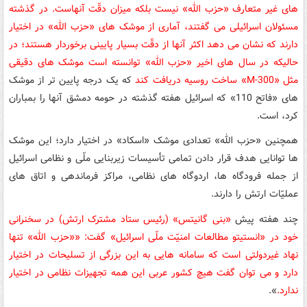
های غیر متعارف «حزب الله» نیست بلکه میزان دقّت آنهاست. در گذشته
مسئولان اسرائیلی می گفتند، آماری از موشک های «حزب الله» در اختیار
دارند که نشان می دهد اکثر آنها از دقّت بسیار پایینی برخوردار هستند؛ در
حالیکه در سال های اخیر «حزب الله» توانسته است موشک های دقیقی
مثل «
M-300
»
ساخت روسیه دریافت کند
که یک درجه پایین تر از موشک
های «فاتح 110» که اسرائیل هفته گذشته در حومه دمشق آنها را بمباران
کرد، است.
همچنین «حزب الله» تعدادی موشک «اسکاد» در اختیار دارد؛ این موشک
ها توانایی هدف قرار دادن تمامی تأسیسات زیربنایی ملّی و نظامی اسرائیل
از جمله فرودگاه ها، اردوگاه های نظامی، مراکز فرماندهی و اتاق های
عملیّات ارتش را دارند.
چند هفته پیش
«بنی گانیتس» (رئیس ستاد مشترک ارتش) در سخنرانی
خود در «انستیتو مطالعات امنیّت ملّی اسرائیل» گفت: ««حزب الله» تنها
نهاد غیردولتی است که سامانه هایی به این بزرگی از تسلیحات در اختیار
دارد و می توان گفت هیچ کشور عربی این همه تجهیزات نظامی در اختیار
ندارد.
».