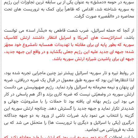
سوریه در حومه «دمشق» به عنوان یکی از بی سابقه ترین تجاوزات این رژیم
به سوریه شناخته شد، اقدامی که ظاهراً برای کمک به تروریست های تحت
محاصره در «القُصیر» صورت گرفت.
از آنجا که حمله اسرائیل، ضرب شصت قاطعی به «بشّار اسد» می توانست
باشد،
استراتژیست های آمریکا و اسرئیل انتظار داشتند ارتش کلاسیک
سوریه که بطور پایه ای برای مقابله با تهدیدات همسایه نامشروع خود مجهّز
شده؛ جبهه ای جدید علیه این رژیم جعلی بگشاید و در واقع این جبهه جدید،
جبهه ای برای پاشیدن شیرازه ارتش سوریه باشد.
در روابط تیره و تار سوریه- اسرائیل پیشتر نیز چنین ماجرایی تجربه شده بود،
لذا انتظارها این بود که سوریه طبق معمول در قبال یک ضربه دریافتی، ضربه
ای پنهان و نیمه محرمانه به اسرائیل وارد نماید. رژیم صهیونیستی می دانست
ارتش سوریه در وضعیّتی نیست که ضربه کاری بزند و اگر هم پاسخی در کار
می بود این رژیم بهانه ای یافته بود تا حملات را با مشروعیّت جهانی و
شدیدتر تکرار نماید و جبهه جدید را گسترش دهد. چنانچه ارتش سوریه این
گزینه را انتخاب می نمود باید ضررات ناشی از ورود به دو جبهه جداگانه
درگیری (یکی با اسرائیل و دیگری با تروریست ها) را متحمّل می شد که بی
شک به فروپاشی می انجامید.
با این احوالات
گزینه دوم سوریه این بود که ارتش را وارد معادله نکند که