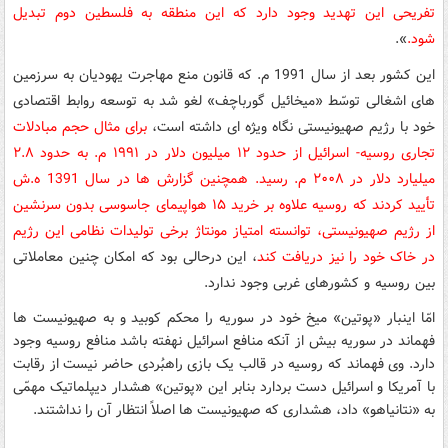
تفریحی این تهدید وجود دارد که این منطقه به فلسطین دوم تبدیل
شود.
».
این کشور بعد از سال 1991 م. که قانون منع مهاجرت یهودیان به سرزمین
های اشغالی توسّط «میخائیل گورباچف» لغو شد به توسعه روابط اقتصادی
خود با رژیم صهیونیستی نگاه ویژه ای داشته است،
برای مثال حجم مبادلات
تجاری روسیه- اسرائیل از حدود ١٢ میلیون دلار در ١٩٩١ م. به حدود ٢.٨
میلیارد دلار در ٢٠٠٨ م. رسید. همچنین گزارش ها در سال 1391 ه.ش
تأیید کردند که روسیه علاوه بر خرید ١۵ هواپیمای جاسوسی بدون سرنشین
از رژیم صهیونیستی، توانسته امتیاز مونتاژ برخی تولیدات نظامی این رژیم
در خاک خود را نیز دریافت کند
، این درحالی بود که امکان چنین معاملاتی
بین روسیه و کشورهای غربی وجود ندارد.
امّا اینبار «پوتین» میخ خود در سوریه را محکم کوبید و به صهیونیست ها
فهماند در سوریه بیش از آنکه منافع اسرائیل نهفته باشد منافع روسیه وجود
دارد. وی فهماند که روسیه در قالب یک بازی راهبُردی حاضر نیست از رقابت
با آمریکا و اسرائیل دست بردارد بنابر این «پوتین» هشدار دیپلماتیک مهمّی
به «نتانیاهو» داد، هشداری که صهیونیست ها اصلاً انتظار آن را نداشتند.