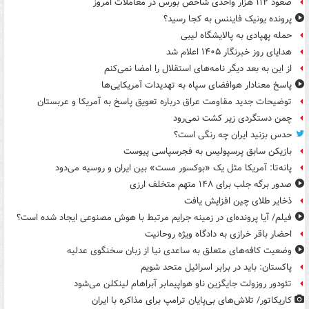
صعود ۱۱۲ هزار واحدی شاخص بورس در معاملات امروز
پرونده یونیک فایننس به کجا رسید؟
حمله پهپادی به پالایشگاه لیبی
هدایای روز خبرنگار ۱۴۰۵ اعلام شد
از این به بعد دیگر نامه‌های استقلال را امضا نمی‌کنم
پاسخ معنادار هوافضای سپاه به تهدیدات آمریکایی‌ها
توضیحات جدید مقاومت عراق درباره تعویق پاسخ به آمریکا و عربستان
چمن دستگردی زیر کشت نمی‌رود
حدس بزنید ایران چه رنگی است؟
بازیکن سابق پرسپولیس به فجرسپاسی پیوست
پانه‌تا: آمریکا مثل یک «بوکسور مست» بین ایران و روسیه می‌دود
صدور برگه جلب برای ۱۴۸ متهم متخلف ارزی
ذخایر طلای چین افزایش یافت
فیلم/ آیا پرونده‌ای در زمینه جرایم مرتبط با هوش مصنوعی ایجاد شده است؟
احضار باقر خرازی به دادگاه ویژه روحانیت
وضعیت کافه‌های متعلق به ساعدی نیا از زبان سخنگوی عدلیه
پاکستان: باید در برابر اسرائیل متحد شویم
تئودور روزولت جایگزین ناو هواپیمابر آبراهام لینکلن می‌شود
کاریکاتور/ تلاش‌های بی‌پایان ترامپ برای مذاکره با ایران