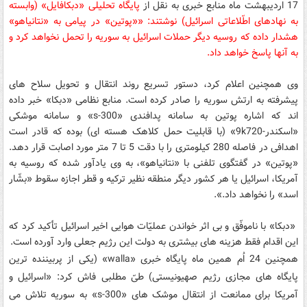
17 اردیبهشت ماه منابع خبری به نقل از
پایگاه تحلیلی «دبکافایل» (وابسته
به نهادهای اطّلاعاتی اسرائیل) نوشتند: ««پوتین» در پیامی به «نتانیاهو»
هشدار داده که روسیه دیگر حملات اسرائیل به سوریه را تحمل نخواهد کرد و
به آنها پاسخ خواهد داد.
وی همچنین اعلام کرد، دستور تسریع روند انتقال و تحویل سلاح های
پیشرفته به ارتش سوریه را صادر کرده است. منابع نظامی «دبکا» خبر داده
اند که اشاره پوتین به سامانه پدافندی «
s-300
» و سامانه موشکی
«اسکندر-
9k720
» (با قابلیت حمل کلاهک هسته ای) بوده که قادر است
اهدافی در فاصله 280 کیلومتری را با دقت 5 تا 7 متر مورد اصابت قرار دهد.
«پوتین» در گفتگوی تلفنی با «نتانیاهو»، به وی یادآور شده که روسیه به
آمریکا، اسرائیل یا هر کشور دیگر منطقه نظیر ترکیه و قطر اجازه سقوط «بشّار
اسد» را نخواهد داد.».
«دبکا» با ناموفّق و بی اثر خواندن عملیّات هوایی اخیر اسرائیل تأکید کرد که
این اقدام فقط هزینه های بیشتری به دولت این رژیم جعلی وارد آورده است.
همچنین 24 اُم همین ماه پایگاه خبری «
walla
» (یکی از پربیننده ترین
پایگاه های مجازی رژیم صهیونیستی) طیّ مطلبی فاش کرد: «اسرائیل و
آمریکا برای ممانعت از انتقال موشک های «
s-300
» به سوریه تلاش می