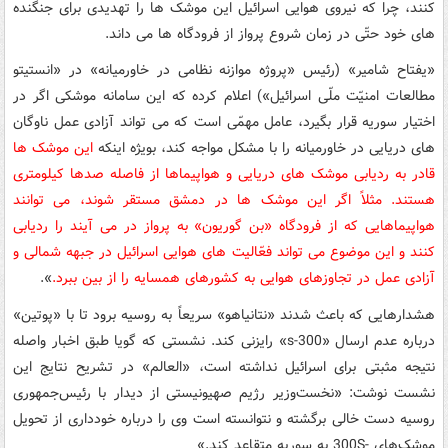
کنند، چرا که نیروی هوایی اسرائیل این موشک ها را تهدیدی برای جنگنده
های خود حتّی در زمان شروع پرواز از فرودگاه ها می داند.
«یفتاح شامیر» (رئیس «پروژه موازنه نظامی در خاورمیانه» در «انستیتو
مطالعات امنیّت ملّی اسرائیل») اعلام کرده که این سامانه موشکی اگر در
اختیار سوریه قرار بگیرد، عامل مهمّی است که می تواند آزادی عمل ناوگان
های دریایی در خاورمیانه را با مشکل مواجه کند، بویژه اینکه
این موشک ها
قادر به ردیابی موشک های دریایی و هواپیماها از فاصله‌ صدها کیلومتری
هستند. مثلاً اگر این موشک ها در دمشق مستقر شوند، می توانند
هواپیماهایی که از فرودگاه «بن گوریون» به پرواز در می آیند را ردیابی
کنند و این موضوع می تواند فعّالیت های هوایی اسرائیل در جبهه شمالی و
آزادی عمل در تجاوزهای هوایی به کشورهای همسایه را از بین ببرد.
».
هشدارهایی که باعث شدند «نتانیاهو» سریعاً به روسیه برود تا با «پوتین»
درباره عدم ارسال «
s-300
» رایزنی کند. نشستی که گویا طبق اخبار واصله
نتیجه مثبتی برای اسرائیل نداشته است، «
العالم
» در تشریح نتایج این
نشست نوشت: «نخست‌وزیر رژیم صهیونیستی از دیدار با رئیس‌جمهوری
روسیه دست خالی برگشته و نتوانسته است وی را درباره خودداری از تحویل
موشک‌های
S-
300 به سوریه متقاعد کند.»