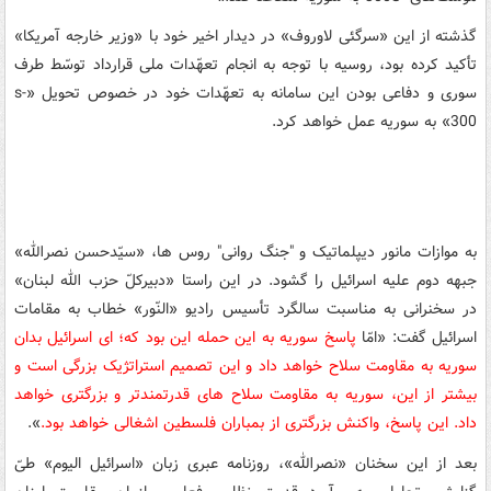
گذشته از این «سرگئی لاوروف» در دیدار اخیر خود با «وزیر خارجه آمریکا»
تأکید کرده بود، روسیه با توجه به انجام تعهّدات ملی قرارداد توسّط طرف
سوری و دفاعی بودن این سامانه به تعهّدات خود در خصوص تحویل «
s-
300
» به سوریه عمل خواهد کرد.
به موازات مانور دیپلماتیک و
"
جنگ روانی
"
روس ها، «سیّدحسن نصرالله»
جبهه دوم علیه اسرائیل را گشود. در این راستا «دبیرکلّ حزب الله لبنان»
در سخنرانی به مناسبت سالگرد تأسیس رادیو «النّور» خطاب به مقامات
اسرائیل گفت: «امّا
پاسخ سوریه به این حمله این بود که؛ ای اسرائیل بدان
سوریه به مقاومت سلاح خواهد داد و این تصمیم استراتژیک بزرگی است و
بیشتر از این، سوریه به مقاومت سلاح های قدرتمندتر و بزرگتری خواهد
داد. این پاسخ، واکنش بزرگتری از بمباران فلسطین اشغالی خواهد بود.
».
بعد از این سخنان «نصرالله»، روزنامه عبری زبان «اسرائیل الیوم» طیّ