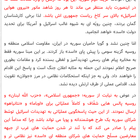
در اینصورت باید منتظر می ماند تا هر روز شاهد مانور «نیروی هوایی
اسرائیل» بالای سر کاخ ریاست جمهوری اش باشد.
لذا برخی کارشناسان
گمان بردند، چنین رویّه ای به شیوه غالب اسرائیل و آمریکا برای تحدید
دولت «اسد» خواهد انجامید.
امّا چنین نشد و گویا حامیان سوریه در ایران، مقاومت اسلامی منطقه و
روسیه گزینه سومی را پیش پای «اسد» باز کردند. بر این مبنا سوریه فقط
به مخابره پیام های رسمی تهدیدآمیز و لفظی بسنده کرد و مقامات بطوری
صریح اعلام نمودند این حمله به مثابه اعلان جنگ است و پاسخ این اقدام
را خواهند داد. ولی به جز اینکه استحکامات نظامی در مرز «جولان» تقویت
شد، اقدامی عملی از طرف ارتش دیده نشد.
در عوض
به نیابت از سوریه؛ «جمهوری اسلامی»، «حزب الله لبنان» و
روسیه پالس هایی شفّاف و کاملاً عملیّاتی برای «اوباما» و «نتانیاهو»
ارسال نمودند. از این حیث پاسخگویی عملیّاتی به تهدیدات اسرائیل توسّط
شرکای سوریه یک طرح هوشمندانه و پویا می تواند باشد چرا که مداماً این
پیام را صادر می کند که با تُند تر شدن حمایت های غرب از جبهه
معارضین مسلّح حمایت های شرکای منطقه ای «اسد» نیز نظامی تر و