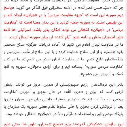
تشکیل چنین
"
مقاومت مردمی
"
در «جولان» استراتژیک را ایجاد کرده اند.
چرا که «سیّدحسن نصرالله» در ادامه سخنرانی فوق الذّکر می گوید: «
پاسخ
دوم سوریه این است که
"
جبهه مقاومت مردمی
"
را در «جولان» ایجاد کند و
این طبیعی است. به سوریه حمله کردید و این بدان معنا است که
"
مقاومت
مردمی
"
در «جولان» اشغالی می تواند امکان پذیر باشد. اسرائیلی ها نامه
های اطمینان بخش و نامه های آرام کننده ای برای سوریه ارسال کردند
...
ما در مقاومت لبنان اعلام می کنیم که آماده دریافت هرگونه سلاح‌ منحصر
بفرد هستیم و از این سلاح حمایت کرده و با این سلاح از ملّت، سرزمین و
مقدّساتمان دفاع کنیم. ما در مقاومت لبنان اعلام می کنیم که ما در کنار
"
مقاومت مردمی سوریه
"
ایستاده ایم و برای آزادی «جولان» سوریه به آنها
کمک و آموزش می دهیم».
بنابر این فرماندهان رژیم صهیونیستی از همین امروز می توانند اینطور
فرض کنند که ایران و «حزب الله» در حال تجهیز و آموزش
"
مقاومت
مردمی سوریه
"
هستند که علاوه بر مصارف داخلی برای مهار بحران جاری؛
بعد از فروکش کردن بحران یا حتّی سقوط نظام فعلی سوریه یک سازمان با
پایگاه مردمی قوی و استعداد عملیّاتی بالا در «جولان» اشغالی خواهد بود.
این سازمان، تشکیلاتی قدرتمند برای تجمیع شیعیان، علوی ها، بعثی های