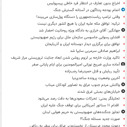
اخراج بدون تعارف در انتظار فرد خاطی پرسپولیس
اتمام بودجه پنتاگون در آستانه گسترش جنگ
وقتی ترامپ ریاست‌جمهوری را دستگاه پول‌سازی می‌بیند!
ترکیه: توافق مکه علیه ایران یا هیچ کشور دیگری نیست
جهانگیر: آقای خرازی به دادگاه ویژه روحانیت احضار شد
افشای رسوایی جاسوسی سازمان ملل برای رژیم صهیونیستی
توافق برای برگزاری دیدار دوستانه ایران و آذربایجان
ابراهیم صادقی سرمربی سایپا شد
تاکید وزارت خارجه بر لزوم روشن شدن ابعاد جنایت تروریستی مراز شریف
آماده سازی ضریح نورانی امیرالمومنین برای ایام پایانی صفر
تأیید ربایش و قتل حمیدرضا رجب‌زاده
آخرین وضعیت پرونده ساعدی‌نیا
واکنش مردم جنوب عراق به تصاویر کودکان میناب
خیابان‌های بمبئی غرق شدند
تحلیلگر یمنی: تحرکات سعودی‌ها به دقت رصد می‌شود
اقدام ۱۱ سناتور آمریکایی برای توقف جنگ علیه ایران
تجاوز جنگنده‌های صهیونیستی به حریم هوایی لبنان
صورت جدید مسئله جنگ؟!
دعوت مجدد عربستان از نخست‌وزیر عراق برای سفر به ریاض