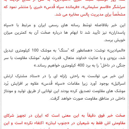
سرلشگر «قاسم سلیمانی»، «فرمانده سپاه قُدس» خبری را منتشر نمود که
مشخّصاً برای مدیریت پالس مخابره می شد.
این خبر بلافاصله توسّط رسانه های رسمی ایران و مرتبط با «سپاه
پاسداران» نیز تأیید شد تا ابهام ها درباره صحّت آن به کمترین میزان
خویش برسد.
«المیادین» نوشت: «همانطور که
"
سنگ
"
به موشک 100 کیلومتری تبدیل
شد، بزودی و با عنایت خداوند متعال، قدرت تولید
"
موشک مقاومت با سر
جنگی در داخل
"
را به برد 400 کیلومتری خواهیم رساند.»
این خبر می توانست به راحتی زلزله ای را در «ستاد مشترک ارتش
اسرائیل» بوجود آورد زیرا مقامات «سپاه قُدس» علاوه بر افزایش بُرد
موشک های مقاومت تصدیق کرده بودند این توانایی از طریق تولید و مونتاژ
داخلی در مناطق مقاومت صورت خواهد گرفت.
صحّت خبر فوق دقیقاً به این معنی است که ایران در تجهیز شرکای
مقاومتی اش فقط به شیعیان در «جنوب لبنان» اکتفاء نکرده است و این