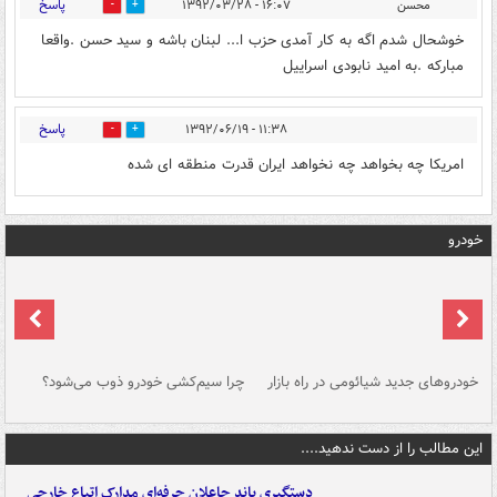
پاسخ
محسن
۱۶:۰۷ - ۱۳۹۲/۰۳/۲۸
0
0
خوشحال شدم اگه به کار آمدی حزب ا... لبنان باشه و سید حسن .واقعا
مبارکه .به امید نابودی اسراییل
پاسخ
۱۱:۳۸ - ۱۳۹۲/۰۶/۱۹
0
0
امریکا چه بخواهد چه نخواهد ایران قدرت منطقه ای شده
خودرو
خودروهای جدید شیائومی در راه بازار
چرا سیم‌کشی خودرو ذوب می‌شود؟
شو
این مطالب را از دست ندهید....
دستگیری باند جاعلان حرفه‌ای مدارک اتباع خارجی