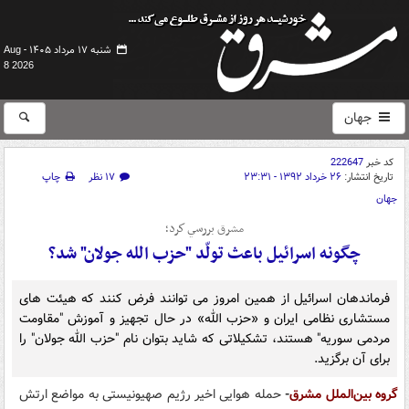
شنبه ۱۷ مرداد ۱۴۰۵ -
Aug
8 2026
جهان
کد خبر
222647
تاریخ انتشار:
۲۶ خرداد ۱۳۹۲ - ۲۳:۳۱
۱۷ نظر
چاپ
جهان
مشرق بررسي كرد؛
چگونه اسرائیل باعث تولّد "حزب الله جولان" شد؟
فرماندهان اسرائیل از همین امروز می توانند فرض کنند که هیئت های
مستشاری نظامی ایران و «حزب الله» در حال تجهیز و آموزش "مقاومت
مردمی سوریه" هستند، تشکیلاتی که شاید بتوان نام "حزب الله جولان" را
برای آن برگزید.
گروه بین‌الملل مشرق
-
حمله هوایی اخیر رژیم صهیونیستی به مواضع ارتش