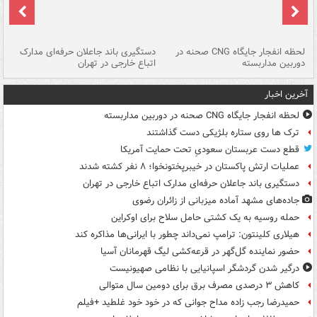
نی
لحظه انفجار جایگاه CNG صحنه در
دستگیری باند جاعلان حرفه‌ای مدارک
حم
دوربین مداربسته
اتباع خارجی در تهران
خو
آخرین اخبار
لحظه انفجار جایگاه CNG صحنه در دوربین مداربسته
ترک ها روی ستاره بلژیکی دست گذاشتند
قطع دست عربستان سعودیِ تحت حمایت آمریکا
عملیات ارتش پاکستان در خیبرپختونخوا؛ ۸ نفر کشته شدند
دستگیری باند جاعلان حرفه‌ای مدارک اتباع خارجی در تهران
جاده‌های مشهد آماده میزبانی از زائران رضوی
حمله روسیه به یک کشتی حامل سلاح برای اوکراین
هیلاری کلینتون: ترامپ نمی‌داند چطور با ایرانی‌ها مذاکره کند
حضور نماینده گل‌گهر در قرعه‌کشی لیگ قهرمانان آسیا
درگیر شدن گردشگر اسپانیایی با نظامی صهیونیست
کاهش ۳ درصدی مصرف برق برای دومین سال متوالی
حمیدرضا رجب زاده مداح جوانی که در خود خود غلطید +فیلم