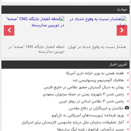
حوادث
ای
هشدار نسبت به وفوع تندباد در تهران
لحظه انفجار جایگاه CNG "صحنه" در
دس
دوربین مداربسته
ات
آخرین اخبار
طعنه همتی به وزیر خزانه داری آمریکا
هافبک آلومینیوم پرسپولیسی شد
یونان به دنبال گسترش حضور نظامی در خلیج فارس
زخمی شدن ۴ شهروند یمنی در حمله مزدوران سعودی
زخمی شدن ۳ نظامی لبنانی در زوطر غربی
عکاسان و خبرنگاران در دفاع مقدس
ورود فرمانده تروریست‌های آمریکایی به تل‌آویو
آغاز تحقیقات سازمان ملل درباره جاسوسی کارمندش برای اسرائیل
مسیر درآمدزایی فراموش شده لیگ برتری‌ها