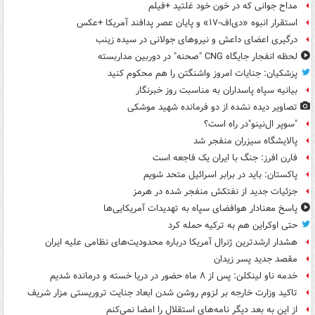
مداح جوانی که در خون خود غلتید +فیلم
استقرار انبوه «دی‌اف‑۱۷» و پایان عصر پدافند آمریکا +عکس
درگیری اعضای داعش و نیروهای جولانی در سیده زینب
لحظه انفجار جایگاه CNG "صحنه" در دوربین مداربسته
پزشکیان: جنایات امروز واشنگتن را هم محکوم کنید
بیانیه سپاه پاسداران به مناسبت روز خبرنگار
تصاویر دیده‌ نشده از دو فرمانده شهید موشکی
"سوپر ال‌نینو"در راه است؟
پالایشگاه سیزران منفجر شد
فارن افرز: جنگ با ایران یک فاجعه است
پاکستان: باید در برابر اسرائیل متحد شویم
جزئیات جدید از نفتکش منفجر شده در هرمز
پاسخ معنادار هوافضای سپاه به تهدیدات آمریکایی‌ها
حتی اوکراین هم به ترکیه حمله کرد
هشدار ارشدترین ژنرال آمریکا درباره محدودیت‌های نظامی علیه ایران
مقصد جدید پسر زیدان
خدمه ناو لینکلن: پس از ۸ ماه حضور در دریا خسته و درمانده‌ شدیم
تاکید وزارت خارجه بر لزوم روشن شدن ابعاد جنایت تروریستی مزار شریف
از این به بعد دیگر نامه‌های استقلال را امضا نمی‌کنم