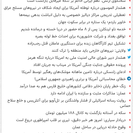
سخنگوی ارتش: نظم ایرانی حاکم بر تنگه غیرقابل بازگشت است
هشدار الموسوی درباره توطئه آمریکا برای ایجاد شکاف در نیروهای مسلح عراق
تعطیلی تدریجی مراکز دیالیز خصوصی به دلیل انباشت بدهی بیمه‌ها
خاویر باردم؛ یک ستاره در برابر سکوت جهان
خدمه ناو لینکلن: پس از ۸ ماه حضور در دریا خسته و درمانده‌ شدیم
توافق بغداد و شرکت «شورون» برای احداث خط لوله بصره
تشکیل تیم کارآگاهان زبده برای دستگیری عاملان قتل رجب‌زاده
ولایتی: نیروهای خارجی باید منطقه را ترک کنند
هشدار دبیر شورای عالی امنیت ملی به امریکا درباره تنگه هرمز
پرونده حقوقی جنایت جنگی آمریکا در میناب به جریان افتاد
ادعای زلنسکی درباره تامین ماهانه موشک‌های رهگیر توسط آمریکا
خطای محاسباتی آمریکا و برتری راهبردی جمهوری اسلامی!
زنگ خطر پایان ذخایر دفاعی کشورهای خلیج فارس هم به صدا درآمد
عمان: مذاکرات مثبت و سازنده با ایران ادامه دارد
روایت رسانه اسرائیلی از فشار واشنگتن بر تل‌آویو برای آتش‌بس و خلع سلاح
حماس
سکه در آستانه بازگشت به کانال ۱۸۸ میلیون تومان
دریادار سیاری: امروز هر خبر دقیق، تیری بر قلب امپراطوری دروغ است
وقوع حادثه دریایی در ساحل عمان