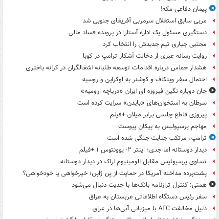
پیمان دفاعی مکه!
مربی سابق استقلال سرمربی آفریقای جنوبی شد
دستگیری مسئول یک اداره آستارا در پرونده فساد مالی
مجتبی جباری تیم جدیدش را انتخاب کرد
روایت رسانه عبری از دخالت آشکار ترامپ در کوبا
هشدار حماس درباره اقدامات توسعه طلبانه اشغالگران در کرانه باختری
احتمال سفر ویتکاف و کوشنر به اوکراین و روسیه
جان دوباره نگین فیروزه ای ایران «دریاچه ارومیه»
سرطان به استخوان‌های «بایدن» سرایت کرده است
پیروزی قاطع چلسی برابر میلان +فیلم
مهاجم پرسپولیس به پیکان پیوست
ترامپ، مرتکب جنایت جنگی شده است
دیدار دوستانه اما جدی؛ اینتر ۲- یوونتوس ۱ +فیلم
تساوی پرسپولیس مقابل الومینیوم اراک در دیدار دوستانه
پشت‌پرده مداخله آمریکا در حمایت از یِن ژاپن؛ خیرخواهی یا خودخواهی؟
همتی: کنترل ترازنامه بانک‌ها با جدیت دنبال می‌شود
سفر رئیس دستگاه اطلاعاتی عربستان به عراق
دلیل مخالفت AFC با میزبانی آبی‌ها در عراق