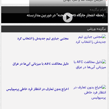
فیلم برگزیده
لحظه انفجار جایگاه CNG "صحنه" در دوربین مداربسته
برگزیده ورزشی
مجتبی جباری تیم جدیدش را انتخاب کرد
دلیل مخالفت AFC با میزبانی آبی‌ها در عراق
اخراج بدون تعارف در انتظار فرد خاطی پرسپولیس