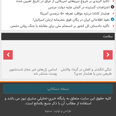
تاکید الزیدی بر خروج نیروهای آمریکایی از عراق در تاریخ تعیین شده
اعتراضات گسترده در آلمان علیه دولت مرتس
هشدار کانادا درباره عواقب تعرفه ۵۰ درصدی آمریکا
نفوذ اطلاعاتی ایران در یگان فوق محرمانه ارتش اسرائیل!
تأکید دادستان کل کشور بر انسجام ملی برای مقابله با جنگ روانی دشمن
سلامت
تنگی انگشتر و کفش در گرما؛ واکنش
اسامی ژل‌های غیر مجاز شستشوی
مر
طبیعی بدن یا هشدار جدی؟
پوست منتشر شد
نسخه دسکتاپ
کليه حقوق اين سايت متعلق به پایگاه خبري-تحليلي مشرق نيوز می باشد و
استفاده از مطالب آن با ذکر منبع بلامانع است.
طراحی و تولید: نستوه