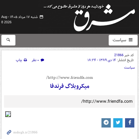
شنبه ۱۷ مرداد ۱۴۰۵ -
Aug
8 2026
سیاست
کد خبر
21866
تاریخ انتشار:
۱۴ دی ۱۳۸۹ - ۱۸:۲۴
۰ نظر
چاپ
سیاست
http://www.friendfa.com/
ميکروبلاگ فرندفا
http://www.friendfa.com/