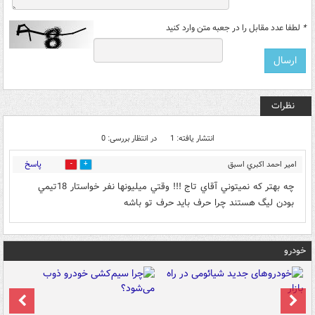
*
لطفا عدد مقابل را در جعبه متن وارد کنید
نظرات
انتشار یافته: 1
در انتظار بررسی: 0
پاسخ
امير احمد اكبري اسبق
0
0
از تبريز
۰۹:۴۲ - ۱۳۹۲/۰۲/۲۱
چه بهتر كه نميتوني آقاي تاج !!! وقتي ميليونها نفر خواستار 18تيمي
بودن ليگ هستند چرا حرف بايد حرف تو باشه
خودرو