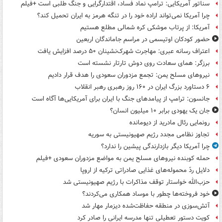
سناتور آمریکایی: ترامپ نماد فساد، اقتدارگرایی و جنگ طلبی است +فیلم
چرا آمریکا نمی‌تواند اراده خود را در تنگه هرمز به ایران تحمیل کند؟
آمریکا: از پرتاب موشکی کره شمالی مطلع هستیم
حضور کودکان اوتیسمی در مراسم جاماندگان اربعین
اعتراف رسانه عبری: مهاجرت شهرک‌نشینان ۵۰ درصد افزایش یافت
برزگر: همای سعادت روی دوش تارتار نشسته است
نیروهای مسلح یمن: تجمع مزدوران سعودی را هدف قرار دادیم
۶ دستاورد بزرگ ایران در ۱۶۰ روز رهبری رهبر انقلاب
جانسون: ترامپ از پیامدهای جنگ با ایران برای آمریکایی‌ها آگاه است
جان یک یهودی برابر ۱۰ میلیون انسان؟
رونمایی رئال مادرید از دیومانده
تجاوز نظامی مجدد رژیم صهیونیستی به سوریه
چرا آمریکا دیگر بازدارندگی پیشین را ندارد؟
حمله کوبنده نیروهای مسلح یمن به مواضع مزدوران سعودی +فیلم
دلایل ردّ محموله‌های غذایی صادراتی ترکیه از اروپا
حزب‌الله خواستار توقف مذاکرات با رژیم صهیونیستی شد
خود فروخته‌ها چطور با موساد همکاری می‌کردند؟
آتش‌سوزی در منطقه حفاظت‌شده دیزمار مهار شد
کویت دستور تعطیلی تنها مدرسه ایرانی را صادر کرد