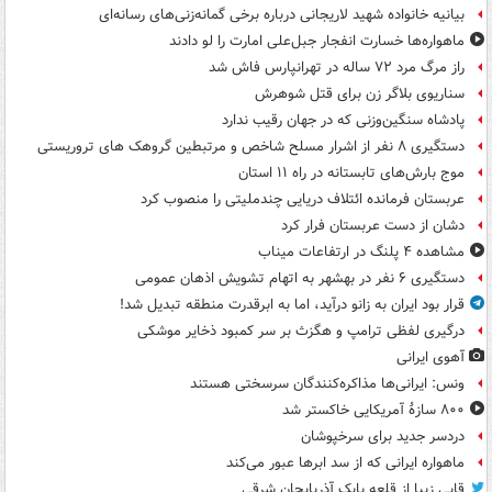
بیانیه خانواده شهید لاریجانی درباره برخی گمانه‌زنی‌های رسانه‌ای
ماهواره‌ها خسارت انفجار جبل‌علی امارت را لو دادند
راز مرگ مرد ۷۲ ساله در تهرانپارس فاش شد
سناریوی بلاگر زن برای قتل شوهرش
پادشاه سنگین‌وزنی که در جهان رقیب ندارد
دستگیری ۸ نفر از اشرار مسلح شاخص و مرتبطین گروهک های تروریستی
موج بارش‌های تابستانه در راه ۱۱ استان
عربستان فرمانده ائتلاف دریایی چندملیتی را منصوب کرد
دشان از دست عربستان فرار کرد
مشاهده ۴ پلنگ در ارتفاعات میناب
دستگیری ۶ نفر در بهشهر به اتهام تشویش اذهان عمومی
قرار بود ایران به زانو درآید، اما به ابرقدرت منطقه تبدیل شد!
درگیری لفظی ترامپ و هگزث بر سر کمبود ذخایر موشکی
آهوی ایرانی
ونس: ایرانی‌ها مذاکره‌کنندگان سرسختی هستند
۸۰۰ سازۀ آمریکایی خاکستر شد
دردسر جدید برای سرخپوشان
ماهواره ایرانی که از سد ابرها عبور می‌کند
قابی زیبا از قلعه بابک آذربایجان شرقی