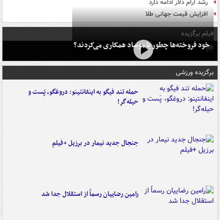
رشد آرام دلار ادامه دارد
افزایش قیمت جهانی طلا
فیلم برگزیده
خود فروخته‌ها چطور با موساد همکاری می‌کردند؟
برگزیده ورزشی
حمله تند فیگو به اینفانتینو: دروغگو، پَست‌ و
حیله‌گر!
جنجال جدید نیمار در برزیل +فیلم
رامین رضاییان رسماً از استقلال جدا شد