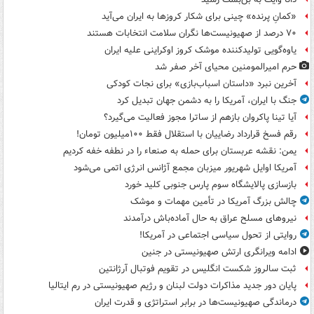
«کمانِ پرنده» چینی برای شکار کروزها به ایران می‌آید
۷۰ درصد از صهیونیست‌ها نگران سلامت انتخابات هستند
یاوه‌گویی تولیدکننده موشک کروز اوکراینی علیه ایران
حرم امیرالمومنین محیای آخر صفر شد
آخرین نبرد «داستان اسباب‌بازی» برای نجات کودکی
جنگ با ایران، آمریکا را به دشمن جهان تبدیل کرد
آیا تینا پاکروان بازهم از ساترا مجوز فعالیت می‌گیرد؟
رقم فسخ قرارداد رضاییان با استقلال فقط ۱۰۰میلیون تومان!
یمن: نقشه عربستان برای حمله به صنعاء را در نطفه خفه کردیم
آمریکا اوایل شهریور میزبان مجمع آژانس انرژی اتمی می‌شود
بازسازی پالایشگاه سوم پارس جنوبی کلید خورد
چالش بزرگ آمریکا در تأمین مهمات و موشک
نیروهای مسلح عراق به حال آماده‌باش درآمدند
روایتی از تحول سیاسی اجتماعی در آمریکا!
ادامه ویرانگری ارتش صهیونیستی در جنین
ثبت سالروز شکست انگلیس در تقویم فوتبال آرژانتین
پایان دور جدید مذاکرات دولت لبنان و رژیم صهیونیستی در رم ایتالیا
درماندگی صهیونیست‌ها در برابر استراتژی و قدرت ایران