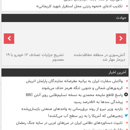
تکذیب ادعای «نحوه ردزنی محل استقرار شهید لاریجانی»
حوادث
تصادف مرگبار در محور اهواز–شوش ۲
آتش‌سوزی در منطقه حفاظت‌شده
تشریح جزئیات تصادف ۱۲ خودرو با ۱۹
پا
دیزمار مهار شد
مصدوم
آخرین اخبار
واکنش سفارت ایران به بیانیه مغرضانه نمایندگان پارلمان اتریش
کریدورهای شمالی و جنوبی تنگه هرمز حذف می‌شوند
پاسخ قاطع ملیحه محمدی به نسخه تسلیم‌طلبی روی آنتن BBC
پرشدگی سدها به ۵۸درصد رسید
بازدید وزیر نیرو از روند برق‌رسانی به واحدهای صنعتی بازسازی‌شده
زنجیرهایی که آمریکا را به زیر سطح آب می‌کشند!
تثبیت دستاوردهای نظامی ایران در مرزهای غربی در سایه جنگ رمضان
دانا وایت به بن‌بست رسید