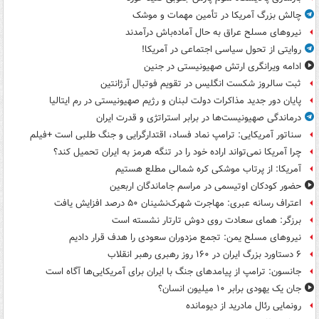
چالش بزرگ آمریکا در تأمین مهمات و موشک
نیروهای مسلح عراق به حال آماده‌باش درآمدند
روایتی از تحول سیاسی اجتماعی در آمریکا!
ادامه ویرانگری ارتش صهیونیستی در جنین
ثبت سالروز شکست انگلیس در تقویم فوتبال آرژانتین
پایان دور جدید مذاکرات دولت لبنان و رژیم صهیونیستی در رم ایتالیا
درماندگی صهیونیست‌ها در برابر استراتژی و قدرت ایران
سناتور آمریکایی: ترامپ نماد فساد، اقتدارگرایی و جنگ طلبی است +فیلم
چرا آمریکا نمی‌تواند اراده خود را در تنگه هرمز به ایران تحمیل کند؟
آمریکا: از پرتاب موشکی کره شمالی مطلع هستیم
حضور کودکان اوتیسمی در مراسم جاماندگان اربعین
اعتراف رسانه عبری: مهاجرت شهرک‌نشینان ۵۰ درصد افزایش یافت
برزگر: همای سعادت روی دوش تارتار نشسته است
نیروهای مسلح یمن: تجمع مزدوران سعودی را هدف قرار دادیم
۶ دستاورد بزرگ ایران در ۱۶۰ روز رهبری رهبر انقلاب
جانسون: ترامپ از پیامدهای جنگ با ایران برای آمریکایی‌ها آگاه است
جان یک یهودی برابر ۱۰ میلیون انسان؟
رونمایی رئال مادرید از دیومانده