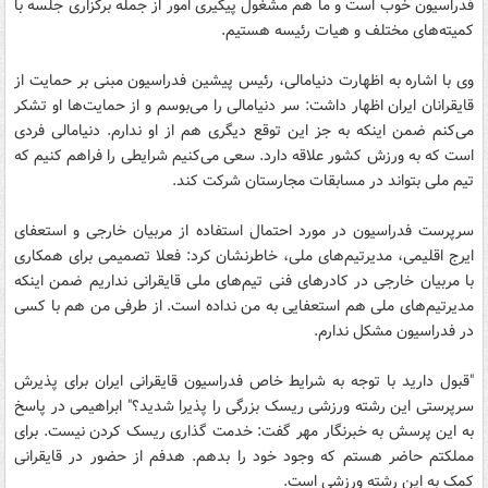
فدراسیون خوب است و ما هم مشغول پیگیری امور از جمله برگزاری جلسه با
کمیته‌های مختلف و هیات رئیسه هستیم.
وی با اشاره به اظهارت دنیامالی، رئیس پیشین فدراسیون مبنی بر حمایت از
قایقرانان ایران اظهار داشت: سر دنیامالی را می‌بوسم و از حمایت‌ها او تشکر
می‌کنم ضمن اینکه به جز این توقع دیگری هم از او ندارم. دنیامالی فردی
است که به ورزش کشور علاقه دارد. سعی می‌کنیم شرایطی را فراهم کنیم که
تیم ملی بتواند در مسابقات مجارستان شرکت کند.
سرپرست فدراسیون در مورد احتمال استفاده از مربیان خارجی و استعفای
ایرج اقلیمی، مدیرتیم‌های ملی، خاطرنشان کرد: فعلا تصمیمی برای همکاری
با مربیان خارجی در کادرهای فنی تیم‌های ملی قایقرانی نداریم ضمن اینکه
مدیرتیم‌های ملی هم استعفایی به من نداده است. از طرفی من هم با کسی
در فدراسیون مشکل ندارم.
"قبول دارید با توجه به شرایط خاص فدراسیون قایقرانی ایران برای پذیرش
سرپرستی این رشته ورزشی ریسک بزرگی را پذیرا شدید؟" ابراهیمی در پاسخ
به این پرسش به خبرنگار مهر گفت: خدمت گذاری ریسک کردن نیست. برای
مملکتم حاضر هستم که وجود خود را بدهم. هدفم از حضور در قایقرانی
کمک به این رشته ورزشی است.