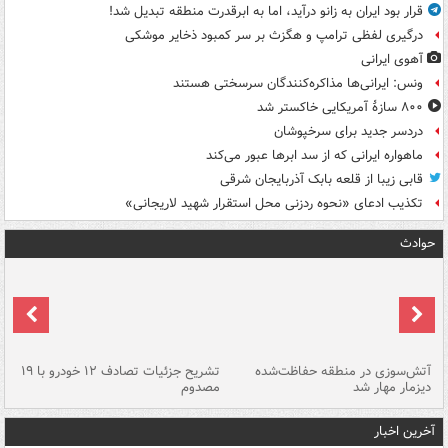
قرار بود ایران به زانو درآید، اما به ابرقدرت منطقه تبدیل شد!
درگیری لفظی ترامپ و هگزث بر سر کمبود ذخایر موشکی
آهوی ایرانی
ونس: ایرانی‌ها مذاکره‌کنندگان سرسختی هستند
۸۰۰ سازۀ آمریکایی خاکستر شد
دردسر جدید برای سرخپوشان
ماهواره ایرانی که از سد ابرها عبور می‌کند
قابی زیبا از قلعه بابک آذربایجان شرقی
تکذیب ادعای «نحوه ردزنی محل استقرار شهید لاریجانی»
حوادث
تصادف مرگبار در محور اهواز–شوش ۲
آتش‌سوزی در منطقه حفاظت‌شده
تشریح جزئیات تصادف ۱۲ خودرو با ۱۹
پا
دیزمار مهار شد
مصدوم
آخرین اخبار