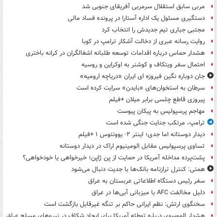
مربی سابق استقلال سرمربی آفریقای جنوبی شد
دستگیری مسئول یک اداره آستارا در پرونده فساد مالی
مجتبی جباری تیم جدیدش را انتخاب کرد
روایت رسانه عبری از دخالت آشکار ترامپ در کوبا
هشدار حماس درباره اقدامات توسعه طلبانه اشغالگران در کرانه باختری
احتمال سفر ویتکاف و کوشنر به اوکراین و روسیه
جان دوباره نگین فیروزه ای ایران «دریاچه ارومیه»
سرطان به استخوان‌های «بایدن» سرایت کرده است
پیروزی قاطع چلسی برابر میلان +فیلم
مهاجم پرسپولیس به پیکان پیوست
ترامپ، مرتکب جنایت جنگی شده است
دیدار دوستانه اما جدی؛ اینتر ۲- یوونتوس ۱ +فیلم
تساوی پرسپولیس مقابل الومینیوم اراک در دیدار دوستانه
پشت‌پرده مداخله آمریکا در حمایت از یِن ژاپن؛ خیرخواهی یا خودخواهی؟
همتی: کنترل ترازنامه بانک‌ها با جدیت دنبال می‌شود
سفر رئیس دستگاه اطلاعاتی عربستان به عراق
دلیل مخالفت AFC با میزبانی آبی‌ها در عراق
سخنگوی ارتش: نظم ایرانی حاکم بر تنگه غیرقابل بازگشت است
هشدار الموسوی درباره توطئه آمریکا برای ایجاد شکاف در نیروهای مسلح عراق