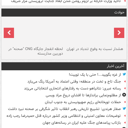
تاکید وزارت خارجه بر لزوم روشن شدن ابعاد جنایت تروریستی مزار شریف
حوادث
ای
هشدار نسبت به وفوع تندباد در تهران
لحظه انفجار جایگاه CNG "صحنه" در
دس
دوربین مداربسته
ات
آخرین اخبار
از غزه بگویید...! حتی با یک توییت!
جنگ تاج و تخت در منطقه؛ وقتی اعتماد به آمریکا رنگ می‌بازد
رسانه عبری: نتانیاهو دست به رفتارهای انتحاری انتخاباتی می‌زند
از مظلوم‌نمایی براندازها تا افشای دروغ مراد ویسی
حملات توپخانه‌ای رژیم صهیونیستی به جنوب لبنان
صفار هرندی: تشییع تاریخی رهبر انقلاب تاثیر شگرفی بر صحنه نبرد داشت
توضیحات معاون امنیتی و انتظامی وزیر کشور درباره قتل حمیدرضا رجب زاده
بازتاب پیامدهای جنگ علیه ایران در رسانه‌های جهان