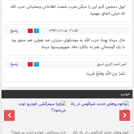
ایول دمشون گرم این را میگن ضرب شصت اطلاعاتی وعملیاتی حزب الله
که خیلی اتفاق مهمیه
پاسخ
۲۰:۵۶ - ۱۳۹۲/۰۲/۰۵
0
0
حال میداد پهباد حزب الله به موشکهای حرارتی ضد هوایی هم مجهز بود
تا یک گوشمالی هم به بالگرد جلاد صهیونیستها میداد
پاسخ
امير احمد اكبري اسبق
0
0
از تبريز
۱۲:۳۶ - ۱۳۹۲/۰۲/۰۶
نَصْرٌ مِنَ اللَّهِ وَفَتْحٌ قَرِيبٌ
خودرو
خودروهای جدید شیائومی در راه بازار
چرا سیم‌کشی خودرو ذوب می‌شود؟
شو