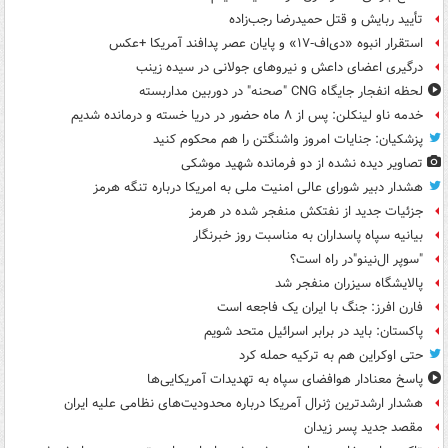
تأیید ربایش و قتل حمیدرضا رجب‌زاده
استقرار انبوه «دی‌اف‑۱۷» و پایان عصر پدافند آمریکا +عکس
درگیری اعضای داعش و نیروهای جولانی در سیده زینب
لحظه انفجار جایگاه CNG "صحنه" در دوربین مداربسته
خدمه ناو لینکلن: پس از ۸ ماه حضور در دریا خسته و درمانده‌ شدیم
پزشکیان: جنایات امروز واشنگتن را هم محکوم کنید
تصاویر دیده‌ نشده از دو فرمانده شهید موشکی
هشدار دبیر شورای عالی امنیت ملی به امریکا درباره تنگه هرمز
جزئیات جدید از نفتکش منفجر شده در هرمز
بیانیه سپاه پاسداران به مناسبت روز خبرنگار
"سوپر ال‌نینو"در راه است؟
پالایشگاه سیزران منفجر شد
فارن افرز: جنگ با ایران یک فاجعه است
پاکستان: باید در برابر اسرائیل متحد شویم
حتی اوکراین هم به ترکیه حمله کرد
پاسخ معنادار هوافضای سپاه به تهدیدات آمریکایی‌ها
هشدار ارشدترین ژنرال آمریکا درباره محدودیت‌های نظامی علیه ایران
مقصد جدید پسر زیدان