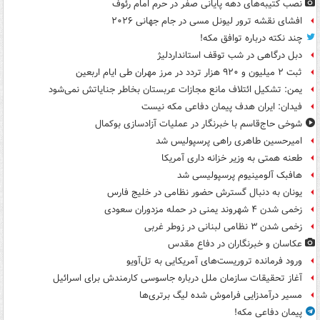
نصب کتیبه‌های دهه پایانی صفر در حرم امام رئوف
افشای نقشه ترور لیونل مسی در جام جهانی ۲۰۲۶
چند نکته درباره توافق مکه!
دبل درگاهی در شب توقف استانداردلیژ
ثبت ۲ میلیون و ۹۲۰ هزار تردد در مرز مهران طی ایام اربعین
یمن: تشکیل ائتلاف مانع مجازات عربستان بخاطر جنایاتش نمی‌شود
فیدان: ایران هدف پیمان دفاعی مکه نیست
شوخی حاج‌قاسم با خبرنگار در عملیات آزادسازی بوکمال
امیرحسین طاهری راهی پرسپولیس شد
طعنه همتی به وزیر خزانه داری آمریکا
هافبک آلومینیوم پرسپولیسی شد
یونان به دنبال گسترش حضور نظامی در خلیج فارس
زخمی شدن ۴ شهروند یمنی در حمله مزدوران سعودی
زخمی شدن ۳ نظامی لبنانی در زوطر غربی
عکاسان و خبرنگاران در دفاع مقدس
ورود فرمانده تروریست‌های آمریکایی به تل‌آویو
آغاز تحقیقات سازمان ملل درباره جاسوسی کارمندش برای اسرائیل
مسیر درآمدزایی فراموش شده لیگ برتری‌ها
پیمان دفاعی مکه!