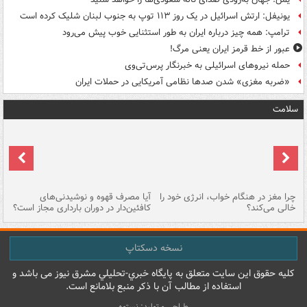
یونیفل: ارتش اسرائیل در یک روز ۱۱۳ توپ به جنوب لبنان شلیک کرده است
ترامپ: همه چیز درباره ایران به طور استثنایی خوب پیش می‌رود
عبور از خط قرمز ایران یعنی مرگ!
حمله نیروهای اسرائیلی به خبرنگار پرس‌تی‌وی
«ضربه مغزی» شدن صدها نظامی آمریکایی در حملات ایران
سلامت
ت
چرا مغز در هنگام خواب، انرژی خود را
آیا مصرف قهوه و نوشیدنی‌های
چر
خالی می‌کند؟
کافئین‌دار در دوران بارداری مجاز است؟
می
نسخه دسکتاپ
کليه حقوق اين سايت متعلق به پایگاه خبري-تحليلي مشرق نيوز می باشد و
استفاده از مطالب آن با ذکر منبع بلامانع است.
طراحی و تولید: نستوه