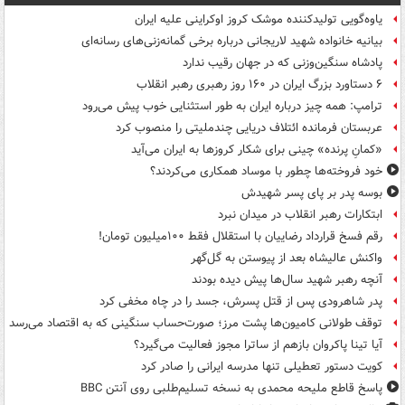
یاوه‌گویی تولیدکننده موشک کروز اوکراینی علیه ایران
بیانیه خانواده شهید لاریجانی درباره برخی گمانه‌زنی‌های رسانه‌ای
پادشاه سنگین‌وزنی که در جهان رقیب ندارد
۶ دستاورد بزرگ ایران در ۱۶۰ روز رهبری رهبر انقلاب
ترامپ: همه چیز درباره ایران به طور استثنایی خوب پیش می‌رود
عربستان فرمانده ائتلاف دریایی چندملیتی را منصوب کرد
«کمانِ پرنده» چینی برای شکار کروزها به ایران می‌آید
خود فروخته‌ها چطور با موساد همکاری می‌کردند؟
بوسه‌ پدر بر پای پسر شهیدش
ابتکارات رهبر انقلاب در میدان نبرد
رقم فسخ قرارداد رضاییان با استقلال فقط ۱۰۰میلیون تومان!
واکنش عالیشاه بعد از پیوستن به گل‌گهر
آنچه رهبر شهید سال‌ها پیش دیده بودند
پدر شاهرودی پس از قتل پسرش، جسد را در چاه مخفی کرد
توقف طولانی کامیون‌ها پشت مرز؛ صورت‌حساب سنگینی که به اقتصاد می‌رسد
آیا تینا پاکروان بازهم از ساترا مجوز فعالیت می‌گیرد؟
کویت دستور تعطیلی تنها مدرسه ایرانی را صادر کرد
پاسخ قاطع ملیحه محمدی به نسخه تسلیم‌طلبی روی آنتن BBC