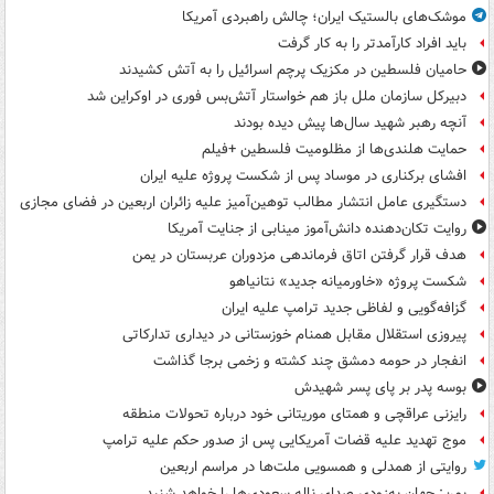
موشک‌های بالستیک ایران؛ چالش راهبردی آمریکا
باید افراد کارآمدتر را به کار گرفت
حامیان فلسطین در مکزیک پرچم اسرائیل را به آتش کشیدند
دبیرکل سازمان ملل باز هم خواستار آتش‌بس فوری در اوکراین شد
آنچه رهبر شهید سال‌ها پیش دیده بودند
حمایت هلندی‌ها از مظلومیت فلسطین +فیلم
افشای برکناری در موساد پس از شکست پروژه علیه ایران
دستگیری عامل انتشار مطالب توهین‌آمیز علیه زائران اربعین در فضای مجازی
روایت تکان‌دهنده دانش‌آموز مینابی از جنایت آمریکا
هدف قرار گرفتن اتاق‌ فرماندهی مزدوران عربستان در یمن
شکست پروژه «خاورمیانه جدید» نتانیاهو
گزافه‌گویی و لفاظی جدید ترامپ علیه ایران
پیروزی استقلال مقابل همنام خوزستانی در دیداری تدارکاتی
انفجار در حومه دمشق چند کشته و زخمی برجا گذاشت
بوسه‌ پدر بر پای پسر شهیدش
رایزنی عراقچی و همتای موریتانی خود درباره تحولات منطقه
موج تهدید علیه قضات آمریکایی پس از صدور حکم علیه ترامپ
روایتی از همدلی و همسویی ملت‌ها در مراسم اربعین
یمن: جهان به‌زودی صدای ناله سعودی‌ها را خواهد شنید