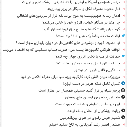
دردسر همزمان آمریکا و اوکراین با ته کشیدن موشک های پاتریوت
آثار مخرب مصرف الکل و سیگار در بروز بیماری‌ها
اذعان رسانه صهیونیست به موج بی‌سابقه فرار از سرزمین‌های اشغالی
چرا مغز در هنگام خواب، انرژی خود را خالی می‌کند؟
گرما برای پالایشگاه‌ها و منابع برق اروپا اضطرار آفرید
ایالات متحده واقعاً یک «ببر کاغذی» است!
آیا مصرف قهوه و نوشیدنی‌های کافئین‌دار در دوران بارداری مجاز است؟
توقف طولانی کامیون‌ها پشت مرز؛ صورت‌حساب سنگینی که به اقتصاد می‌رسد
حماقت ترامپ با ذخایر انرژی جهان چه کرد؟
چرا تابستان فصل محبوب میکروب‌هاست؟
دستگیری قاتل فراری در نوشهر
نیویورک تایمز فاش کرد: کارگروه ویژه سیا برای تفرقه افکنی در کوبا
کنترل کامل تنگه هرمز در دست ایران!
پرچم سیاه بر فراز گنبد حسینی همچنان در اهتزاز است
ماجرای پیاده روی اربعین حاج رمضان
این دیپلماسی نمایشی، شکست خورده است
روایت پزشکیان از انحلال بانک آینده
شمیم خوش رضوی در هوای بین‌الحرمین
هشدار افسر ارشد آمریکایی به کاخ سفید +فیلم