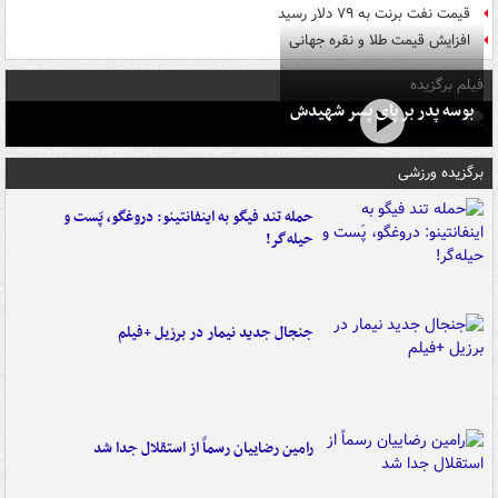
قیمت نفت برنت به ۷۹ دلار رسید
افزایش قیمت طلا و نقره جهانی
فیلم برگزیده
بوسه‌ پدر بر پای پسر شهیدش
برگزیده ورزشی
حمله تند فیگو به اینفانتینو: دروغگو، پَست‌ و
حیله‌گر!
جنجال جدید نیمار در برزیل +فیلم
رامین رضاییان رسماً از استقلال جدا شد