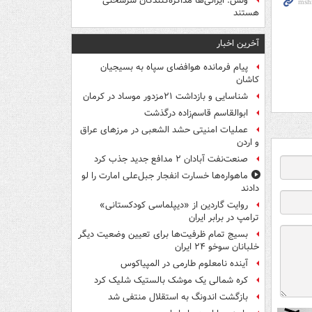
ونس: ایرانی‌ها مذاکره‌کنندگان سرسختی
هستند
آخرین اخبار
پیام فرمانده هوافضای سپاه به بسیجیان
کاشان
شناسایی و بازداشت ۲۱مزدور موساد در کرمان
ابوالقاسم قاسم‌زاده درگذشت
عملیات امنیتی حشد الشعبی در مرزهای عراق
و اردن
صنعت‌نفت آبادان ۲ مدافع جدید جذب کرد
ماهواره‌ها خسارت انفجار جبل‌علی امارت را لو
دادند
روایت گاردین از «دیپلماسی کودکستانی»
ترامپ در برابر ایران
بسیج تمام ظرفیت‌ها برای تعیین وضعیت دیگر
خلبانان سوخو ۲۴ ایران
آینده نامعلوم طارمی در المپیاکوس
کره شمالی یک موشک بالستیک شلیک کرد
بازگشت اندونگ به استقلال منتفی شد