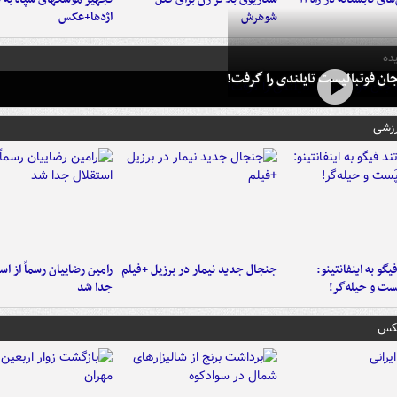
شوهرش
اژدها+عکس
ده
ان فوتبالیست تایلندی را گرفت!
رزشی
یگو به اینفانتینو:
جنجال جدید نیمار در برزیل +فیلم
رامین رضاییان رسماً از اس
ست‌ و حیله‌گر!
جدا شد
عکس