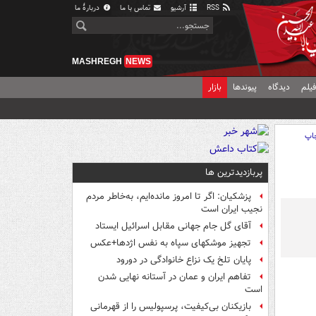
RSS
آرشیو
تماس با ما
دربارهٔ ما
MASHREGH
NEWS
یلم
دیدگاه
پیوندها
بازار
اپ
پربازدیدترین ها
پزشکیان: اگر تا امروز مانده‌ایم، به‌خاطر مردم
نجیب ایران است
آقای گل جام جهانی مقابل اسرائیل ایستاد
تجهیز موشکهای سپاه به نفس اژدها+عکس
پایان تلخ یک نزاع خانوادگی در دورود
تفاهم ایران و عمان در آستانه نهایی شدن
است
بازیکنان بی‌کیفیت، پرسپولیس را از قهرمانی