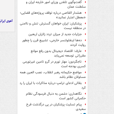
گفت‌وگوی تلفنی وزرای امور خارجه ایران و
سلطنت عمان
هشدار القاصی درباره توقف پروژه‌های قضایی؛
«معطل اعتبار نمانید»
آهوی ایران
پزشکیان: ایران خواهان گسترش تنش و ناامنی
در منطقه نیست
جزئیات جدید از میزان تردد زائران اربعین
ده‌ها اینفلوئنسر خارجی، تشییع قرن را چطور
روایت کردند
عارف: اقتصاد دیجیتال بدون رفع موانع
مقرراتی توسعه نمی‌یابد
تاجگردون: مهار تورم در گرو تامین غیرتورمی
کسری بودجه است
مواضع حکیمانه رهبر انقلاب، نصب العین همه
مسئولان نظام باشد
بقائی ادعای ترامپ درباره مذاکرات با ایران را رد
کرد
نگاهداری: دشمن به دنبال فرسودگی نظام
حکمرانی کشور است
پیام تسلیت پزشکیان در پی درگذشت فرخ
سعیدی