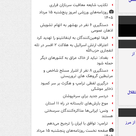
تکذیب شایعه معافیت سربازان فراری
روزنامه‌های ورزشی امروز پنج‌شنبه ۱۵ مرداد
۱۴۰۵
دستگیری ۶ نفر در بهشهر به اتهام تشویش
اذهان عمومی
فیفا توهین‌کنندگان به اینفانتینو را تهدید کرد
اعتراف ارتش اسرائیل به هلاکت ۲ افسر در تله
انفجاری حزب‌الله
بغداد: نباید از خاک عراق به کشورهای دیگر
حمله شود
دستگیری ۸ نفر از اشرار مسلح شاخص و
مرتبطین گروهک های تروریستی
درگیری لفظی ترامپ و هگزث بر سر کمبود
ذخایر موشکی
تقلال
دردسر جدید برای سرخپوشان
موج بارش‌های تابستانه در راه ۱۱ استان
ونس: ایرانی‌ها مذاکره‌کنندگان سرسختی
هستند
ترامپ: توافق با ایران را ترجیح می‌دهم
صفحه نخست روزنامه‌های پنجشنبه ۱۵ مرداد