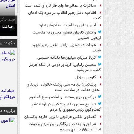
استان
مذاکرات با عمانی‌ها وارد فاز تازه‌ای شده است
اطلاعیه دفتر رهبر انقلاب در مورد یک ادعای
کذب
فیلم برگزی
آجورلو: ایران با آمریکا مذاکره‌ای ندارد
صاعقه ج
واکنش کاربران فضای مجازی به مناسبت
اربعین حسینی
برگزیده و
هیئات دانشجویی راهی مقتل رهبر شهید
شدند
کربلا میزبان میلیون‌ها دلداده حسینی
محسن رضایی: کریدور دومی در تنگه هرمز
گشوده نمی‌شود
گاوچران بزدل
پزشکیان: برنامه ملی پزشک خانواده، زیربنای
تحقق عدالت در سلامت است
حمله تند ف
دروغگو، پَ
در کمین تروریست‌ها و آماده پاسخ قاطعیم
توضیح معاون دفتر پزشکیان درباره انتشار
گفت‌وگوی رئیس‌جمهوری با مردم
برگزیده 
گفتگوی تلفنی عراقچی با وزیر خارجه پاکستان
عراقچی: وحدت و یگانگی بین مردم و دولت
ایران و عراق به اوج رسیده