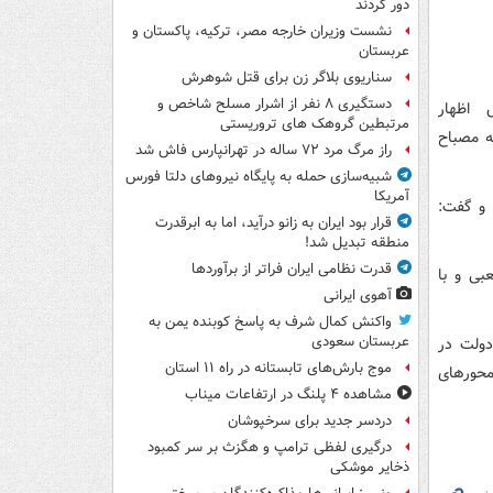
دور کردند
نشست وزیران خارجه مصر، ترکیه، پاکستان و
عربستان
سناریوی بلاگر زن برای قتل شوهرش
دستگیری ۸ نفر از اشرار مسلح شاخص و
س اظهار
مرتبطین گروهک های تروریستی
ه مصباح
راز مرگ مرد ۷۲ ساله در تهرانپارس فاش شد
شبیه‌سازی حمله به پایگاه نیروهای دلتا فورس
آمریکا
 و گفت:
قرار بود ایران به زانو درآید، اما به ابرقدرت
منطقه تبدیل شد!
قدرت نظامی ایران فراتر از برآوردها
 کعبی و با
آهوی ایرانی
واکنش کمال شرف به پاسخ کوبنده یمن به
عربستان سعودی
دولت در
موج بارش‌های تابستانه در راه ۱۱ استان
محورهای
مشاهده ۴ پلنگ در ارتفاعات میناب
دردسر جدید برای سرخپوشان
درگیری لفظی ترامپ و هگزث بر سر کمبود
ذخایر موشکی