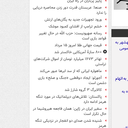
پاییز پرباران در راه ایران
صنعا: عربستان قدرت دور زدن محاصره دریایی
را ندارد
ورود تجهیزات جدید به یگان‌های ارتش
خشم ترامپ از افشای کمبود موشک
رسانه صهیونیست: حزب الله در حال تغییر
قواعد بازی است
قیمت جهانی طلا امروز ۱۵ مرداد
۸۰۰ سازۀ آمریکایی خاکستر شد
تهاتر ۱۶۷۳ میلیارد تومان از اموال شرکت‌های
تراستی
ماهواره ایرانی که از سد ابرها عبور می‌کند
آجورلو: ایجاد دوقطبی «جنگ و صلح‌» بازی
شهر به اتهام
دشمن است
کالابرگ ۳ گروه شارژ شد
پاکستان: تلاش‌های دیپلماتیک در مورد تنگه
هرمز ادامه دارد
سفیر ایران در ژاپن: همان فاجعه هیروشیما در
حال تکرار است
شنیده شدن صدای دو انفجار در نزدیکی تنگه
هرمز
نفس