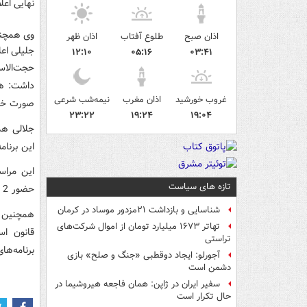
نهایی اعل
وی همچنین
اذان صبح
طلوع آفتاب
اذان ظهر
جلیلی اعل
۱۲:۱۰
۰۵:۱۶
۰۳:۴۱
حجت‌الاس
داشت: هف
غروب خورشید
اذان مغرب
نیمه‌شب شرعی
صورت خو
۲۳:۲۲
۱۹:۲۴
۱۹:۰۴
جلالی هم
این برنا
تازه های سیاست
حضور 2 نفر از کارشناسان درباره «جایگاه ولایت و دولت در نظام اسلامی» خواهد بود.
شناسایی و بازداشت ۲۱مزدور موساد در کرمان
همچنین ب
تهاتر ۱۶۷۳ میلیارد تومان از اموال شرکت‌های
قانون اس
تراستی
برنامه‌ها
آجورلو: ایجاد دوقطبی «جنگ و صلح‌» بازی
دشمن است
سفیر ایران در ژاپن: همان فاجعه هیروشیما در
حال تکرار است