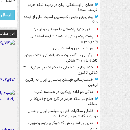
*
لطفا عدد م
عمان از ایستادگی ایران در زمینه تنگه هرمز
خرسند است!
پیش‌بینی رئیس کمیسیون امنیت ملی از آینده
جنگ
سفیر جدید پاکستان با مومنی دیدار کرد
این مطالب
پشت پرده پخش هدفمند شایعه استعفای
رئیس‌جمهور
مرزهای زبان و امنیت ملی
برگزاری دادگاه پرونده کثیرالشاکی «تات موتور
تاک» با ۲۹۷۹ شاکی
کلاهبرداری ۴ همتی یک شرکت مهاجرتی؛ ۳۰۰
شاکی تاکنون
کالابرگ ۳ گروه شارژ شد
خدمت‌رسانی قهرمان بدنسازی ایران به زائرین
اربعین
تلاقی دو اراده پولادین در هندسه قدرت
صلح در تنگه هرمز در گرو خروج آمریکا از
منطقه!
فضای مذاکرات فنی و سیاسی ایران و عمان
درباره تنگه هرمز، مثبت است
تغییر برنامه پخش گفت‌وگوی رئیس‌جمهور با
مردم