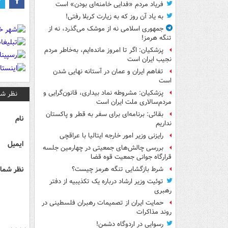
فریاد مردم «فدایی خامنه‌ای بودن» است
به یاد آن روز که به زیارت کربلا رفتی!
جمهوری اسلامی نه از موشک می‌گذرد، نه از
تنگه هرمز!
پزشکیان: اگر تا امروز مانده‌ایم، به‌خاطر مردم
نجیب ایران است
تفاهم ایران و عمان در آستانه نهایی شدن
است
پزشکیان: مشروطه نماد بیداری، قانون‌گرایی و
نظر شم
مردم‌سالاری ملت ایران است
بقائی: برنامه‌ای برای سفر به قطر و پاکستان
نام
نداریم
رایزنی وزیر امور خارجه ایتالیا با عراقچی
ایمیل
بررسی چالش‌های جمعیتی در چهارمین جلسه
قرارگاه جوانی جمعیت قوه قضا
نظر شما 
شرط بازگشایی تنگه هرمز چیست؟
توئیت وزیر ارشاد درباره یک تکذیبیه از دفتر
رهبری
حمایت ایران از تصمیمات رهبران فلسطینی در
روند مذاکرات
رسوایی در اردوگاه دشمن!