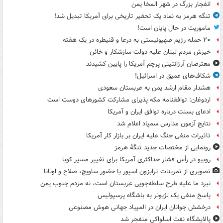
انفجار بزرگ در شهر المخا یمن
تنگه هرمز به نماد یک تحقیر تاریخی برای آمریکا تبدیل شد!
ماموریت در حال پایان است!
۲۰ حمله رژیم صهیونیستی به درعا و قنیطره در یک هفته
خیزش مردم لبنان علیه دولت سازشکار و خائن
معترضان آرژانتینی پرچم آمریکا را پایین کشیدند
شکاف‌های عمیق در اسرائیل!
هشدار مقام ارشد یمن به عربستان سعودی
اردوغان: توافقنامه مکه پذیرای مشارکت کشورهای دوست است
ادعای بسنت درباره توافق ایران و آمریکا
نتایج آزمون مدارس سمپاد اعلام شد
تاثیرات منفی جنگ علیه ایران بر بازار کار آمریکا
رونمایی از مختصات جدید تنگۀ هرمز
روبیو در رأس فشار حداکثری آمریکا برای تغییر مسیر کوبا
تصویری از تمرینات ترابزون اسپور با حضور ساویچ، صلاح و اونانا
نبرد ما علیه طرح سلطه‌جویی عربستان است، نه مردم جنوب یمن
پاسخ منفی یک لژیونر به باشگاه پرسپولیس
درخشش جوانان ایران در المپیاد جهانی هوش مصنوعی
پالایشگاه نفت اسلواکی منفجر شد