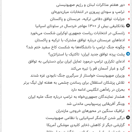
دور هفتم مذاکرات لبنان و رژیم صهیونیستی
ترامپ و سودای پیروزی در انتخابات میان‌دوره‌ای
جزئیات توافق دفاعی ترکیه، عربستان و پاکستان
بلاتکلیفی بیش از ۱۳۰۰ مهاجر خردسال در سئوتای اسپانیا
زلنسکی در انتخابات ریاست جمهوری اوکراین شکست می‌خورد
ادعاهای عربستان درباره توافق مشترک با ترکیه و پاکستان
چگونه جنگ ترامپ با دانشگاه‌ها به شکست کاخ سفید ختم شد؟
پشت پرده توافق جدید ایران؛ تاکتیک یا استراتژی؟
ادعای تکراری ترامپ درمورد تمایل ایران برای دستیابی به توافق
گرد و غبار آسمان قم را تیره می‌کند
وزیران صهیونیست خواستار از سرگیری جنگ نابودی غزه شدند
تلاش پزشکان استقلال برای رساندن چشمی به هفته اول لیگ برتر
بحران در راه‌آهن انگلیس ادامه دارد
هشدار نمایندگان جمهوری‌خواه به ترامپ درباره جنگ علیه ایران
وینگر آفریقایی پرسپولیس ماندنی شد
ترافیک سنگین در محورهای خروجی مازندران
درگیر شدن گردشگر اسپانیایی با نظامی صهیونیست
گزارشی دیگر از کاهش ذخایر کلیدی موشکی آمریکا