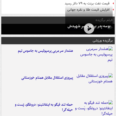
قیمت نفت برنت به ۷۹ دلار رسید
افزایش قیمت طلا و نقره جهانی
فیلم برگزیده
بوسه‌ پدر بر پای پسر شهیدش
برگزیده ورزشی
هشدار سرمربی پرسپولیس به جاسوس تیم
پیروزی استقلال مقابل همنام خوزستانی
حمله تند فیگو به اینفانتینو: دروغگو، پَست‌ و
حیله‌گر!