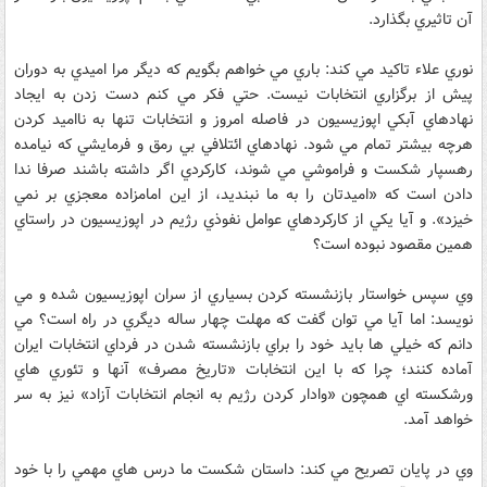
آن تاثيري بگذارد.
نوري علاء تاكيد مي كند: باري مي خواهم بگويم كه ديگر مرا اميدي به دوران
پيش از برگزاري انتخابات نيست. حتي فكر مي كنم دست زدن به ايجاد
نهادهاي آبكي اپوزيسيون در فاصله امروز و انتخابات تنها به نااميد كردن
هرچه بيشتر تمام مي شود. نهادهاي ائتلافي بي رمق و فرمايشي كه نيامده
رهسپار شكست و فراموشي مي شوند، كاركردي اگر داشته باشند صرفا ندا
دادن است كه «اميدتان را به ما نبنديد، از اين امامزاده معجزي بر نمي
خيزد». و آيا يكي از كاركردهاي عوامل نفوذي رژيم در اپوزيسيون در راستاي
همين مقصود نبوده است؟
وي سپس خواستار بازنشسته كردن بسياري از سران اپوزيسيون شده و مي
نويسد: اما آيا مي توان گفت كه مهلت چهار ساله ديگري در راه است؟ مي
دانم كه خيلي ها بايد خود را براي بازنشسته شدن در فرداي انتخابات ايران
آماده كنند؛ چرا كه با اين انتخابات «تاريخ مصرف» آنها و تئوري هاي
ورشكسته اي همچون «وادار كردن رژيم به انجام انتخابات آزاد» نيز به سر
خواهد آمد.
وي در پايان تصريح مي كند: داستان شكست ما درس هاي مهمي را با خود