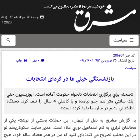
جمعه ۱۶ مرداد ۱۴۰۵ -
Aug
7 2026
سیاست
کد خبر
206934
تاریخ انتشار:
۲۶ فروردین ۱۳۹۲ - ۰۹:۳۴
۰ نظر
چاپ
سیاست
بازنشستگی خیلی ها در فردای انتخابات
«صحنه براي برگزاري انتخابات دلخواه حكومت آماده است. اپوزيسيون حتي
يك سانتي متر هم جلو نيامده و با كاهلي 4 سال را تلف كرد. دستگاه
اطلاعاتي رژيم در ميان ما نفوذ كرده است».
به گزارش
مشرق
به نقل از کیهان، اين جملات بخشي از نوشته يكي از
مخالفان فراري به نام اسماعيل نوري علاء است. مدير سايت سكولاريسم نو
در اين مطلب تصريح مي كند: باور كنيد كه من در عمر هفتاد ساله خود، هيچ