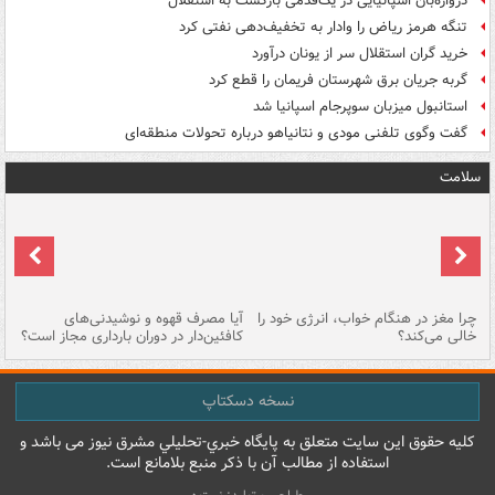
دروازه‌بان اسپانیایی در یک‌قدمی بازگشت به استقلال
تنگه هرمز ریاض را وادار به تخفیف‌دهی نفتی کرد
خرید گران استقلال سر از یونان درآورد
گربه جریان برق شهرستان فریمان را قطع کرد
استانبول میزبان سوپرجام اسپانیا شد
گفت وگوی تلفنی مودی و نتانیاهو درباره تحولات منطقه‌ای
سلامت
ت
چرا مغز در هنگام خواب، انرژی خود را
آیا مصرف قهوه و نوشیدنی‌های
چر
خالی می‌کند؟
کافئین‌دار در دوران بارداری مجاز است؟
می
نسخه دسکتاپ
کليه حقوق اين سايت متعلق به پایگاه خبري-تحليلي مشرق نيوز می باشد و
استفاده از مطالب آن با ذکر منبع بلامانع است.