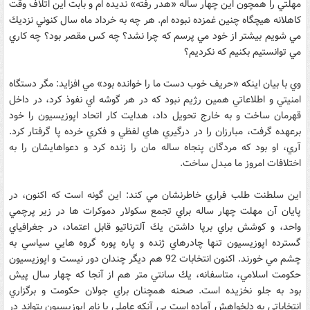
مهلتي را همچون اين چهار ساله «هدر رفته» نديده ام و بابت اين اتلاف وقت
كاهلانه هيچگاه چنين غمزده نبوده ام. هر چه به خرداد ماه سال كنوني نزديك
مي شويم بيشتر از خود مي پرسم كه چرا نشد؟ چه كس مقصر بود؟ چه كاري
مي توانستيم بكنيم كه نكرديم؟
وي با بيان اينكه «حريف خوب دست ما را خوانده بود» مي افزايد: مگر دستگاه
امنيتي و اطلاعاتي همين رژيم نبود كه در هر گوشه اي نفوذ كرد، در داخل
قهرمان ساخت و به خارج تحويل داد، هدايت كار اتحاد اپوزيسيون را خود
برعهده گرفت، مبارزان را در درگيري هاي لفظي و فكري خرده پا گرفتار كرد.
آري، او بود كه مردگان پنجاه ساله مان را زنده كرد و دعواهايشان را به
اختلافات امروز ما مبدل ساخت.
اين سلطنت طلب فراري خاطرنشان مي كند: اين گونه است كه اكنون، در
پايان آن مهلت چهار ساله براي تجمع سكولار دموكرات ها در زير پرچمي
واحد، و كوشش براي برپا داشتن يك آلترناتيو قابل اعتماد، در جغرافياي
گسترده اپوزيسيون تنها چادرهاي ژنده و پاره پوره گروه هايي سياسي به
چشم مي خورند. اكنون انتخابات 92 هم ديگر چندان دور نيست و اپوزيسيون
حكومت اسلامي، متاسفانه، يك سانتي متر هم از آنجا كه چهار سال پيش
بود به جلو نخزيده است. صحنه همچنان براي جولان حكومت و برگزاري
انتخاباتي به دلخواهش آماده است بي آنكه عاملي با نام اپوزيسيون بتواند در