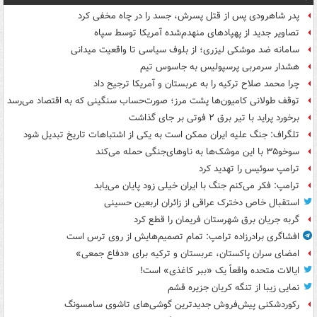
پدر شاهرودی پس از قتل پسرش، جسد را در چاه مخفی کرد
تصاویر جدید از پهپادهای منهدم‌شده آمریکا توسط سپاه
سامانه ضد موشکی لیزری؛ از بلوف سیاسی تا واقعیت میدانی
هشدار سرمربی پرسپولیس به جاسوس تیم
چرا محمد صلاح ترکیه را به عربستان و آمریکا ترجیح داد
توقف طولانی کامیون‌ها پشت مرز؛ صورت‌حساب سنگینی که به اقتصاد می‌رسد
برخورد پراید با تیر برق ۲ فوتی بر جای گذاشت
تلگراف: جنگ علیه ایران ممکن است به یکی از اشتباهات تاریخ تبدیل شود
سوخو۳۵ با این موشک‌ها به ناوهای‌جنگی حمله می‌کند
ترامپ سوئیس را تهدید کرد
ترامپ: فکر می‌کنم جنگ با ایران خیلی زود پایان می‌یابد
استقبال خاص دخترک عراقی از زائران اربعین حسینی
گربه جریان برق شهرستان فریمان را قطع کرد
افشاگری برادرزاده ترامپ: تمام تصمیم‌هایش از روی ترس است
امضای سران پاکستان، عربستان و ترکیه برای «دفاع جمعی»
ایالات متحده واقعاً یک «ببر کاغذی» است!
نمایی زیبا از تنگه کریان جزیره قشم
رکوردشکنی پیش‌فروش جدیدترین گوشی‌های تاشوی سامسونگ