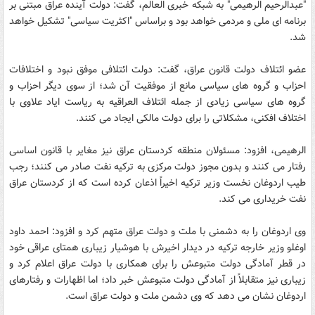
"عبدالرحیم الرهیمی" به شبکه خبری العالم، گفت: دولت آینده عراق مبتنی بر
برنامه ای ملی و مردمی خواهد بود و براساس "اکثریت سیاسی" تشکیل خواهد
شد.
عضو ائتلاف دولت قانون عراق، گفت: دولت ائتلافی موفق نبود و اختلافات
احزاب و گروه های سیاسی مانع از موفقیت آن شد؛ از سوی دیگر احزاب و
گروه های سیاسی زیادی از جمله ائتلاف العراقیه به ریاست ایاد علاوی با
اختلاف افکنی، مشکلاتی را برای دولت مالکی ایجاد می کنند.
الرهیمی، افزود: مسئولان منطقه کردستان عراق نیز مغایر با قانون اساسی
رفتار می کنند و بدون مجوز دولت مرکزی به ترکیه نفت صادر می کنند؛ رجب
طیب اردوغان نخست وزیر ترکیه اخیراً اذعان کرده است که از کردستان عراق
نفت خریداری می کند.
وی اردوغان را به دشمنی با ملت و دولت عراق متهم کرد و افزود: احمد داود
اوغلو وزیر خارجه ترکیه در دیدار اخیرش با هوشیار زیباری همتای عراقی خود
در قطر آمادگی دولت متبوعش را برای همکاری با دولت عراق اعلام کرد و
زیباری نیز متقابلاً از آمادگی دولت متبوعش خبر داد؛ اما اظهارات و رفتارهای
اردوغان نشان می دهد که وی دشمن ملت و دولت عراق است.