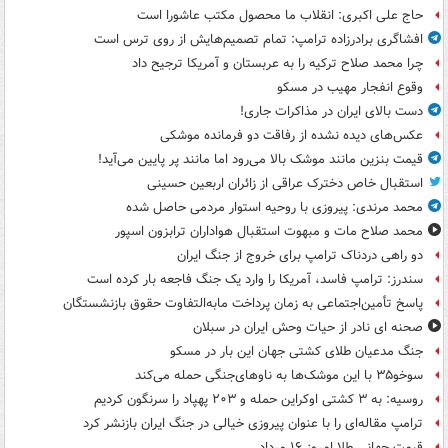
حاج علی اکبری: انقلاب ما محصول مکتب عاشورا است
افشاگری برادرزاده ترامپ: تمام تصمیم‌هایش از روی ترس است
چرا محمد صلاح ترکیه را به عربستان و آمریکا ترجیح داد
وقوع انفجار مهیب در مسکو
دست بالای ایران در مذاکرات جاری!
عکس‌های دیده نشده از رفاقت دو فرمانده‌ موشکی
قیمت بنزین مانند موشک بالا می‌رود اما مانند پر پایین می‌آید!
استقبال خاص دخترک عراقی از زائران اربعین حسینی
محمد مرندی: پیروزی با روحیه استوار مردمی حاصل شده
محمد صلاح مات و مبهوت استقبال هواداران ترابزون اسپور
دو راهی دردناک ترامپ برای خروج از جنگ ایران
سندرز: ترامپ فاسد، آمریکا را وارد یک جنگ فاجعه بار کرده است
پاسخ تأمین‌اجتماعی به زمان پرداخت مابه‌التفاوت حقوق بازنشستگان
صحنه ای نادر از حیات وحش ایران در سبلان
جنگ مدعیان طلای کشتی جهان این بار در مسکو
سوخو۳۵ با این موشک‌ها به ناوهای‌جنگی حمله می‌کند
روسیه: به ۳ کشتی اوکراین حمله و ۲۰۳ پهپاد را سرنگون کردیم
ترامپ مقاله‌ای را با عنوان پیروزی خیالی در جنگ ایران بازنشر کرد
قیمت جهانی طلا امروز ۱۶ مرداد