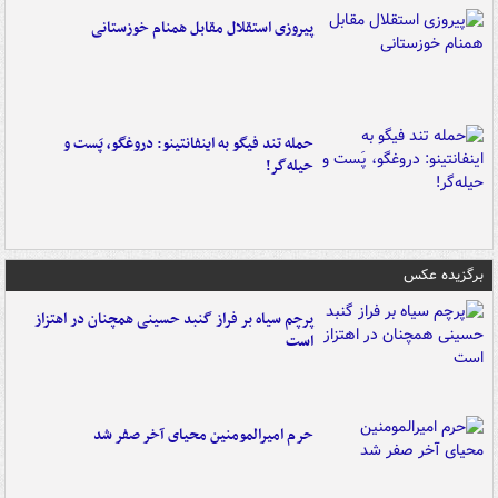
پیروزی استقلال مقابل همنام خوزستانی
حمله تند فیگو به اینفانتینو: دروغگو، پَست‌ و
حیله‌گر!
برگزیده عکس
پرچم سیاه بر فراز گنبد حسینی همچنان در اهتزاز
است
حرم امیرالمومنین محیای آخر صفر شد