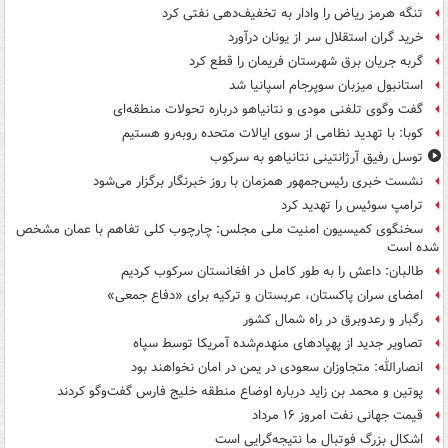
تنگه هرمز ریاض را وادار به تخفیف‌دهی نفتی کرد
خرید گران استقلال سر از یونان درآورد
گربه جریان برق شهرستان فریمان را قطع کرد
استانبول میزبان سوپرجام اسپانیا شد
گفت وگوی تلفنی مودی و نتانیاهو درباره تحولات منطقه‌ای
کوبا: با تهدید نظامی از سوی ایالات متحده روبه‌رو هستیم
توسل رفیق آرژانتینی نتانیاهو به سرکوب
نشست خبری رئیس‌جمهور همزمان با روز خبرنگار برگزار می‌شود
ترامپ سوئیس را تهدید کرد
سخنگوی کمیسیون امنیت ملی مجلس: چارچوب کلی تفاهم با عمان مشخص
شده است
طالبان: داعش را به طور کامل در افغانستان سرکوب کردیم
امضای سران پاکستان، عربستان و ترکیه برای «دفاع جمعی»
رگبار و رعدوبرق در راه شمال کشور
تصاویر جدید از پهپادهای منهدم‌شده آمریکا توسط سپاه
انصارالله: متجاوزان سعودی در یمن در امان نخواهند بود
پوتین و محمد بن زاید درباره اوضاع منطقه خلیج فارس گفت‌وگو کردند
قیمت جهانی نفت امروز ۱۶ مرداد
اشکال بزرگ فوتبال ما نتیجه‌گرایی است