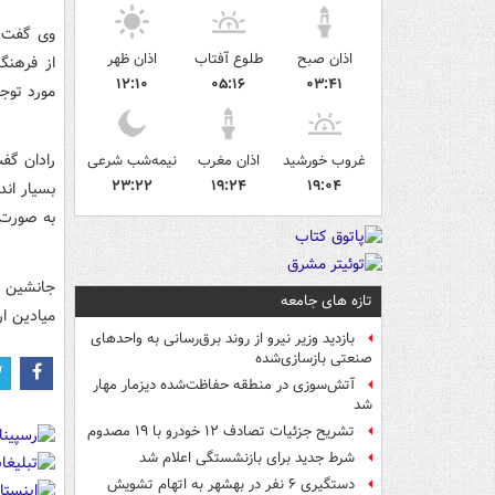
وی گفت: 
اذان صبح
طلوع آفتاب
اذان ظهر
از فرهنگ
۱۲:۱۰
۰۵:۱۶
۰۳:۴۱
مورد توجه
غروب خورشید
اذان مغرب
نیمه‌شب شرعی
۲۳:۲۲
۱۹:۲۴
۱۹:۰۴
بسیار ان
به صورت س
جانشین ف
تازه های جامعه
میادین ار
بازدید وزیر نیرو از روند برق‌رسانی به واحدهای
صنعتی بازسازی‌شده
آتش‌سوزی در منطقه حفاظت‌شده دیزمار مهار
شد
تشریح جزئیات تصادف ۱۲ خودرو با ۱۹ مصدوم
شرط جدید برای بازنشستگی اعلام شد
دستگیری ۶ نفر در بهشهر به اتهام تشویش