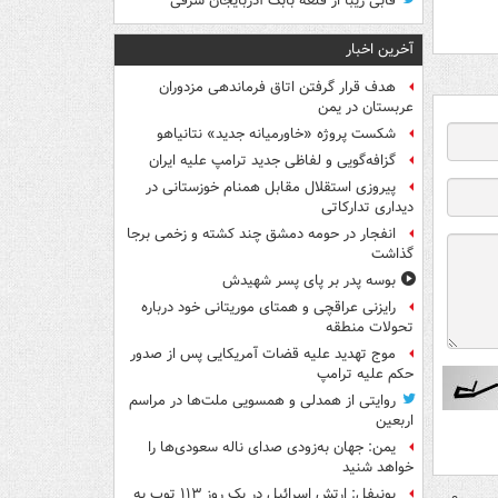
قابی زیبا از قلعه بابک آذربایجان شرقی
آخرین اخبار
هدف قرار گرفتن اتاق‌ فرماندهی مزدوران
عربستان در یمن
شکست پروژه «خاورمیانه جدید» نتانیاهو
گزافه‌گویی و لفاظی جدید ترامپ علیه ایران
پیروزی استقلال مقابل همنام خوزستانی در
دیداری تدارکاتی
انفجار در حومه دمشق چند کشته و زخمی برجا
گذاشت
بوسه‌ پدر بر پای پسر شهیدش
رایزنی عراقچی و همتای موریتانی خود درباره
تحولات منطقه
موج تهدید علیه قضات آمریکایی پس از صدور
حکم علیه ترامپ
روایتی از همدلی و همسویی ملت‌ها در مراسم
اربعین
یمن: جهان به‌زودی صدای ناله سعودی‌ها را
خواهد شنید
یونیفل: ارتش اسرائیل در یک روز ۱۱۳ توپ به