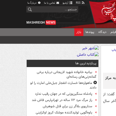
RSS
آرشیو
تماس با ما
دربارهٔ ما
MASHREGH
NEWS
یلم
دیدگاه
پیوندها
بازار
اپ
پربازدیدترین ها
بیانیه خانواده شهید لاریجانی درباره برخی
گمانه‌زنی‌های رسانه‌ای
ه مرکز
ماهواره‌ها خسارت انفجار جبل‌علی امارت را لو
دادند
گفت: از
پادشاه سنگین‌وزنی که در جهان رقیب ندارد
راز مرگ مرد ۷۲ ساله در تهرانپارس فاش شد
آخر سال
سناریوی بلاگر زن برای قتل شوهرش
یاوه‌گویی تولیدکننده موشک کروز اوکراینی