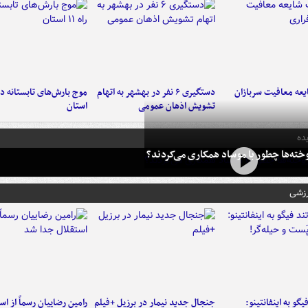
عه معافیت سربازان
دستگیری ۶ نفر در بهشهر به اتهام
تشویش اذهان عمومی
استان
ده
خته‌ها چطور با موساد همکاری می‌کردند؟
رزشی
یگو به اینفانتینو:
جنجال جدید نیمار در برزیل +فیلم
رامین رضاییان رسماً از اس