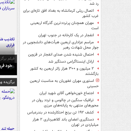
رد شد
اتصال ریلی کرمانشاه به بغداد افق تازه‌ای برای
غرب کشور
مهران همچنان پرترددترین گذرگاه اربعینی
است
انفجار در یک کارخانه در جنوب تهران
تکذیب شای
مراسم عزاداری اربعینِ هیأت‌های دانشجویی در
فراری
جوار محل شهادت رهبر
احتمال شنیده شدن صدای انفجار در قزوین
فیلم برگزی
اراذل اینستاگرامی دستگیر شد
خود فرو
۲ میلیون و ۳۰۰ هزار زائر اربعین به کشور
بازگشتند
استوری مهران غفوریان به مناسبت اربعین
برگزیده و
حسینی
اجتماع خون‌خواهی آقای شهید ایران
ترافیک سنگین در چالوس و تردد روان در
محورهای منتهی به پایانه‌های مرزی
کشف ۱۹۲ تن برنج احتکارشده در بندرعباس
دستگیری اعضای باند کلاهبرداری ۲ هزار
میلیاردی در تهران
حمله تند ف