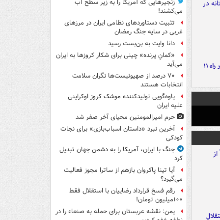
زنجیرهایی که آمریکا را به زیر سطح آب
می‌کشند!
تثبیت دستاوردهای نظامی ایران در مرزهای
غربی در سایه جنگ رمضان
دانا وایت به بن‌بست رسید
«کمانِ پرنده» چینی برای شکار کروزها به ایران
می‌آید
موج بارش‌های تابستانه در راه ۱۱
۷۰ درصد از صهیونیست‌ها نگران سلامت
انتخابات هستند
یاوه‌گویی تولیدکننده موشک کروز اوکراینی
علیه ایران
حرم امیرالمومنین محیای آخر صفر شد
آخرین نبرد «داستان اسباب‌بازی» برای نجات
کودکی
جنگ با ایران، آمریکا را به دشمن جهان تبدیل
کرد
آیا تینا پاکروان بازهم از ساترا مجوز فعالیت
می‌گیرد؟
رقم فسخ قرارداد رضاییان با استقلال فقط
۱۰۰میلیون تومان!
یمن: نقشه عربستان برای حمله به صنعاء را در
تقلال