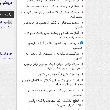
بزرگترین معایب پاوربانک‌های قابل حمل
دروغگو، پَ
«طلق» در سند مالکیت به چه معناست؟
دستگیری کارگر ۳۶ ساله پس از قتل کارفرما در
برگزیده 
تویسرکان
محدودیت‌های ترافیکی اربعینی در جاده‌های
شمال‌
آغاز مرحله دوم برنامه ملی پزشک‌خانواده با
دستور رئیس‌جمهور
سروده جدید افشین علا در آستانه اربعین
حسینی
حرم امیرا
بازگشت نزدیک به ۲ میلیون زائر اربعین به
صفر شد
کشور
سردار رادان: بیش از یک میلیون زائر اربعین
همچنان در عراق حضور دارند
وضعیت شیوع آنفلوانزا در کشور
نجات جان یک زندانی گیلانی با انتقال هوایی
به مرکز درمانی+ فیلم
ثبت سفارش کتب درسی تمام پایه های
تحصیلی
قطع انگشتان یک شهروند با قمه؛ پلیس
اطلاعات وارد عمل شد