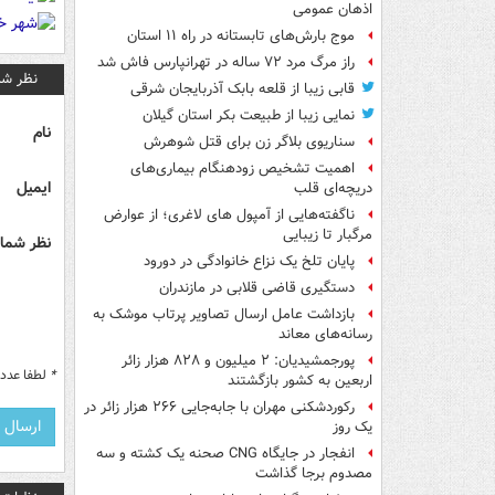
اذهان عمومی
موج بارش‌های تابستانه در راه ۱۱ استان
راز مرگ مرد ۷۲ ساله در تهرانپارس فاش شد
نظر شم
قابی زیبا از قلعه بابک آذربایجان شرقی
نمایی زیبا از طبیعت بکر استان گیلان
نام
سناریوی بلاگر زن برای قتل شوهرش
اهمیت تشخیص زودهنگام بیماری‌های
ایمیل
دریچه‌ای قلب
ناگفته‌هایی از آمپول های لاغری؛ از عوارض
مرگبار تا زیبایی
نظر شما 
پایان تلخ یک نزاع خانوادگی در دورود
دستگیری قاضی قلابی در مازندران
بازداشت عامل ارسال تصاویر پرتاب موشک به
رسانه‌های معاند
پورجمشیدیان: ۲ میلیون و ۸۲۸ هزار زائر
*
لطفا عدد م
اربعین به کشور بازگشتند
رکوردشکنی مهران با جابه‌جایی ۲۶۶ هزار زائر در
یک روز
انفجار در جایگاه CNG صحنه یک کشته و سه
مصدوم برجا گذاشت