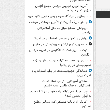
نطفه خفه کردیم
آمریکا اوایل شهریور میزبان مجمع آژانس
انرژی اتمی می‌شود
بازسازی پالایشگاه سوم پارس جنوبی کلید خورد
چالش بزرگ آمریکا در تأمین مهمات و موشک
نیروهای مسلح عراق به حال آماده‌باش
درآمدند
روایتی از تحول سیاسی اجتماعی در آمریکا!
ادامه ویرانگری ارتش صهیونیستی در جنین
ثبت سالروز شکست انگلیس در تقویم فوتبال
آرژانتین
پایان دور جدید مذاکرات دولت لبنان و رژیم
صهیونیستی در رم ایتالیا
درماندگی صهیونیست‌ها در برابر استراتژی و
قدرت ایران
سناتور آمریکایی: ترامپ نماد فساد،
اقتدارگرایی و جنگ طلبی است +فیلم
چرا آمریکا نمی‌تواند اراده خود را در تنگه هرمز
به ایران تحمیل کند؟
آمریکا: از پرتاب موشکی کره شمالی مطلع
هستیم