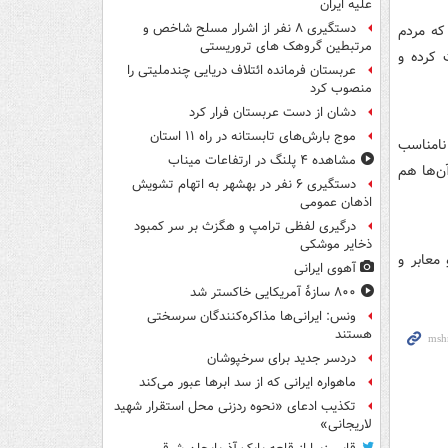
علیه ایران
دستگیری ۸ نفر از اشرار مسلح شاخص و
که مردم
مرتبطین گروهک های تروریستی
 کرده و
عربستان فرمانده ائتلاف دریایی چندملیتی را
منصوب کرد
دشان از دست عربستان فرار کرد
موج بارش‌های تابستانه در راه ۱۱ استان
شکایت از رفتار نامناسب
مشاهده ۴ پلنگ در ارتفاعات میناب
ن‌ها هم
دستگیری ۶ نفر در بهشهر به اتهام تشویش
اذهان عمومی
درگیری لفظی ترامپ و هگزث بر سر کمبود
ذخایر موشکی
معابر و
آهوی ایرانی
۸۰۰ سازۀ آمریکایی خاکستر شد
ونس: ایرانی‌ها مذاکره‌کنندگان سرسختی
هستند
دردسر جدید برای سرخپوشان
ماهواره ایرانی که از سد ابرها عبور می‌کند
تکذیب ادعای «نحوه ردزنی محل استقرار شهید
لاریجانی»