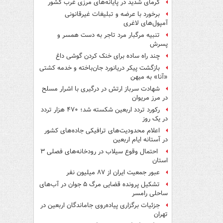
گرمای شدید در پایانه‌های مرزی غرب کشور
برخورد با عرضه و تبلیغات غیرقانونی
آمپول‌های لاغری
تنبیه مرگبار مرد تاجر به دست همسر و
پسرش
چند راه‌ ساده برای خنک کردن گوشی داغ
بازگشت پیکر دریانورد جان‌باخته و خدمه کشتی
«آنا» به میهن
شهادت سرباز ارتش در درگیری با اشرار مسلح
در مرز مریوان
رکورد تردد اربعین شکسته شد؛ ۴۷۰ هزار تردد
در یک روز
اعلام محدودیت‌های ترافیکی جاده‌های کشور
در آستانه ایام اربعین
احتمال وقوع سیلاب در رودخانه‌های فصلی ۳
استان
عبور جمعیت ایران از ۸۷ میلیون نفر
تشکیل پرونده قضایی مرگ ۵ جوان در آب‌های
ساحلی رامسر
جزئیات برگزاری پیاده‌روی جاماندگان اربعین در
تهران