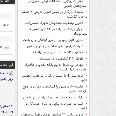
نظرات
جزئیات برگزاری امتحانات نهایی معوق در
استان‌های جنوبی
تصادف مرگبار در محور اهواز–شوش ۲ کشته
بر جای گذاشت
آخرین وضعیت مصدومان شهرک شمس‌آباد
چون ام
اجرای پزشک خانواده در ۶۴ شهر کشور تا
شهریورماه
سارق کابل برق بر اثر برق‌گرفتگی جان باخت
شهادت پلیس اهل سنت بلوچ در ایرانشهر
پس نتی
موتورسیکلت‌ها پشت درِ طرح ترافیک
طوفان ۱۱۵ کیلومتری در سیستان
این مطالب
مهاجرانی: شرط تداوم یارانه نقدی و کالابرگ
اقامت در ایران است
تردد بیش از ۵ میلیون زائر از مرزهای اربعینی
کشور
تخلیه ۸۰ درصدی پارکینگ‌های مهران در موج
بازگشت زائران
بازگشایی جاده چالوس و آزادراه تهران–شمال
ثبت دو زمین‌لرزه پیاپی در شرق هرمزگان و
قشم
رهبری رهب
فروش بلیت ۲۱ میلیون تومانی تهران_اصفهان