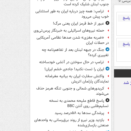
بررسی: 0
جنوب لبنان شلیک کرده است
ترامپ: همه چیز درباره ایران به طور استثنایی
خوب پیش می‌رود
پاسخ
عبور از خط قرمز ایران یعنی مرگ!
حمله نیروهای اسرائیلی به خبرنگار پرس‌تی‌وی
«ضربه مغزی» شدن صدها نظامی آمریکایی
در حملات ایران
پاسخ
جنگ در جبهه لبنان بعد از تفاهم‌نامه چه
تغییری کرده؟
ترامپ در حال سوختن در آتشی خودساخته
ایران را تست نکنید! جاده‌ی خشم ایران!
واکنش سفارت ایران به بیانیه مغرضانه
نمایندگان پارلمان اتریش
کریدورهای شمالی و جنوبی تنگه هرمز حذف
می‌شوند
پاسخ قاطع ملیحه محمدی به نسخه
تسلیم‌طلبی روی آنتن BBC
پرشدگی سدها به ۵۸درصد رسید
بازدید وزیر نیرو از روند برق‌رسانی به واحدهای
صنعتی بازسازی‌شده