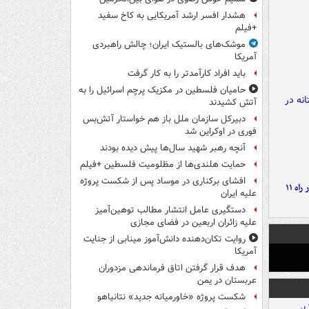
هشدار افسر ارشد آمریکایی به کاخ سفید
+فیلم
موشک‌های بالستیک ایران؛ چالش راهبردی
آمریکا
باید افراد کارآمدتر را به کار گرفت
حامیان فلسطین در مکزیک پرچم اسرائیل را به
آتش کشیدند
دبیرکل سازمان ملل باز هم خواستار آتش‌بس
فوری در اوکراین شد
آنچه رهبر شهید سال‌ها پیش دیده بودند
حمایت هلندی‌ها از مظلومیت فلسطین +فیلم
افشای برکناری در موساد پس از شکست پروژه
موج بارش‌های تابستانه در راه ۱۱
علیه ایران
دستگیری عامل انتشار مطالب توهین‌آمیز
علیه زائران اربعین در فضای مجازی
روایت تکان‌دهنده دانش‌آموز مینابی از جنایت
آمریکا
هدف قرار گرفتن اتاق‌ فرماندهی مزدوران
عربستان در یمن
شکست پروژه «خاورمیانه جدید» نتانیاهو