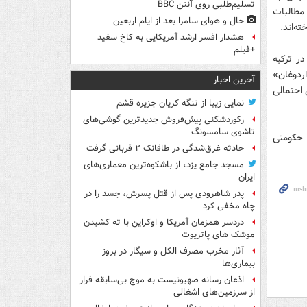
تسلیم‌طلبی روی آنتن BBC
 مطالبات
حال و هوای سامرا بعد از ایام اربعین
هشدار افسر ارشد آمریکایی به کاخ سفید
+فیلم
ر ترکیه
ردوغان»
آخرین اخبار
احتمالی
نمایی زیبا از تنگه کریان جزیره قشم
رکوردشکنی پیش‌فروش جدیدترین گوشی‌های
تاشوی سامسونگ
 حکومتی
حادثه غرق‌شدگی در طاقانک ۲ قربانی گرفت
مسجد جامع یزد، از باشکوه‌ترین معماری‌های
ایران
پدر شاهرودی پس از قتل پسرش، جسد را در
چاه مخفی کرد
دردسر همزمان آمریکا و اوکراین با ته کشیدن
موشک های پاتریوت
آثار مخرب مصرف الکل و سیگار در بروز
بیماری‌ها
اذعان رسانه صهیونیست به موج بی‌سابقه فرار
از سرزمین‌های اشغالی