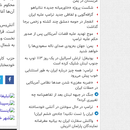
عربستان در یمن
محکوم شده
شکست پروژه «خاورمیانه جدید» نتانیاهو
آن‌ها آغاز کرد. در این
گزافه‌گویی و لفاظی جدید ترامپ علیه ایران
انفجار در حومه دمشق چند کشته و زخمی برجا
آتش‌بس ا
گذاشت
است. قرا
موج تهدید علیه قضات آمریکایی پس از صدور
نخست وزی
حکم علیه ترامپ
به شمال ع
یمن: جهان به‌زودی صدای ناله سعودی‌ها را
خواهد شنید
حزب کارگ
یونیفل: ارتش اسرائیل در یک روز ۱۱۳ توپ به
جنوب لبنان شلیک کرده است
خودمختار
ترامپ: همه چیز درباره ایران به طور استثنایی
خوب پیش می‌رود
«ضربه مغزی» شدن صدها نظامی آمریکایی
در حملات ایران
جنگ در جبهه لبنان بعد از تفاهم‌نامه چه
تغییری کرده؟
ترامپ در حال سوختن در آتشی خودساخته
ایران را تست نکنید! جاده‌ی خشم ایران!
واکنش سفارت ایران به بیانیه مغرضانه
نمایندگان پارلمان اتریش