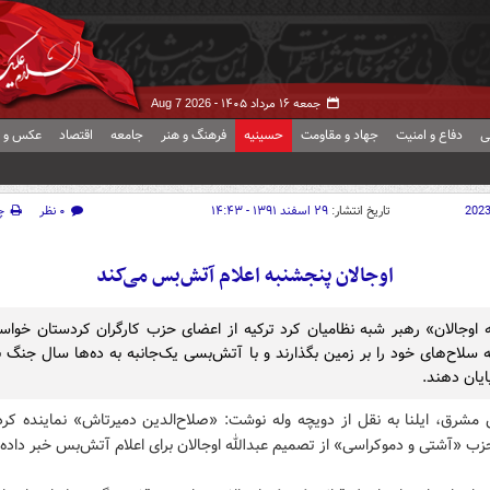
جمعه ۱۶ مرداد ۱۴۰۵ -
Aug 7 2026
ی
دفاع و امنیت
جهاد و مقاومت
حسینیه
فرهنگ و هنر
جامعه
اقتصاد
عکس و ف
202
تاریخ انتشار:
۲۹ اسفند ۱۳۹۱ - ۱۴:۴۳
۰ نظر
چ
اوجالان پنجشنبه اعلام آتش‌بس می‌کند
ه اوجالان» رهبر شبه نظامیان کرد ترکیه از اعضای حزب کارگران کردستان خواسته
 سلاح‌های خود را بر زمین بگذارند و با آتش‌بسی یک‌جانبه به ده‌ها سال جنگ ب
ایان دهند.
 مشرق، ایلنا به نقل از دویچه وله نوشت: «صلاح‌الدین دمیرتاش» نماینده کرد 
حزب «آشتی و دموکراسی» از تصمیم عبدالله اوجالان برای اعلام آتش‌بس خبر داده