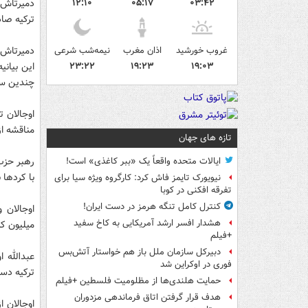
۰۳:۴۲
۰۵:۱۷
۱۲:۱۰
دمیرتاش ب
ترکیه صا
غروب خورشید
اذان مغرب
نیمه‌شب شرعی
دمیرتاش پ
۱۹:۰۳
۱۹:۲۳
۲۳:۲۲
این بیانی
چندین سا
اوجالان 
مناقشه ا
تازه های جهان
رهبر حزب
ایالات متحده واقعاً یک «ببر کاغذی» است!
با کرد‌ها 
نیویورک تایمز فاش کرد: کارگروه ویژه سیا برای
تفرقه افکنی در کوبا
کنترل کامل تنگه هرمز در دست ایران!
هشدار افسر ارشد آمریکایی به کاخ سفید
میلیون کر
+فیلم
دبیرکل سازمان ملل باز هم خواستار آتش‌بس
فوری در اوکراین شد
ترکیه دس
حمایت هلندی‌ها از مظلومیت فلسطین +فیلم
هدف قرار گرفتن اتاق‌ فرماندهی مزدوران
اوجالان ا