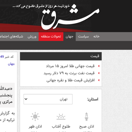
خانه
سیاست
جهان
تحولات منطقه
ورزش
شبکه‌های اجتماع
قیمت
کد خبر
349
جهان
قیمت جهانی طلا امروز ۱۵ مرداد
قیمت نفت برنت به ۷۹ دلار رسید
افزایش قیمت طلا و نقره جهانی
«عبدالل
پنجشنبه
استان:
مرکزی پ
به گزارش
ترکیه از 
اذان صبح
طلوع آفتاب
اذان ظهر