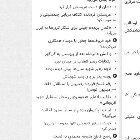
لت مرکزی
دشان از دست عربستان فرار کرد
عربستان فرمانده ائتلاف دریایی چندملیتی را
منصوب کرد
 اوجالان
«کمانِ پرنده» چینی برای شکار کروزها به ایران
ی کشمکش‌
می‌آید
خود فروخته‌ها چطور با موساد همکاری
می‌کردند؟
 در این
واکنش عالیشاه بعد از پیوستن به گل‌گهر
ابتکارات رهبر انقلاب در میدان نبرد
آنچه رهبر شهید سال‌ها پیش دیده بودند
اوم صلح
بوسه‌ پدر بر پای پسر شهیدش
رقم فسخ قرارداد رضاییان با استقلال فقط
۱۰۰میلیون تومان!
اوجالان و اعضای حزب ممنوعه پ‌ک‌ک، از دولت ترکیه خواسته‌اند حقوق سیاسی و فرهنگی ۱۲
تکذیب ادعای «نحوه ردزنی محل استقرار شهید
لاریجانی»
آیا تینا پاکروان بازهم از ساترا مجوز فعالیت
می‌گیرد؟
وهای امنیتی
کویت دستور تعطیلی تنها مدرسه ایرانی را
صادر کرد
پاسخ قاطع ملیحه محمدی به نسخه
 حبس ابد