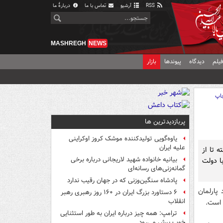
RSS
آرشیو
تماس با ما
دربارهٔ ما
MASHREGH
NEWS
یلم
دیدگاه
پیوندها
بازار
اپ
پربازدیدترین ها
یاوه‌گویی تولیدکننده موشک کروز اوکراینی
علیه ایران
 تا از
بیانیه خانواده شهید لاریجانی درباره برخی
ا دولت
گمانه‌زنی‌های رسانه‌ای
پادشاه سنگین‌وزنی که در جهان رقیب ندارد
پارلمان
۶ دستاورد بزرگ ایران در ۱۶۰ روز رهبری رهبر
انقلاب
 است.
ترامپ: همه چیز درباره ایران به طور استثنایی
خوب پیش می‌رود