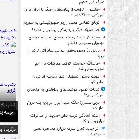
هدف قرار دادیم
جانسون: ترامپ از پیامدهای جنگ با ایران برای
آمریکایی‌ها آگاه است
تجاوز نظامی مجدد رژیم صهیونیستی به سوریه
چرا آمریکا دیگر بازدارندگی پیشین را ندارد؟
رهبری رهب
حمله کوبنده نیروهای مسلح یمن به مواضع
مزدوران سعودی +فیلم
دلایل ردّ محموله‌های غذایی صادراتی ترکیه از
اروپا
حزب‌الله خواستار توقف مذاکرات با رژیم
صهیونیستی شد
کویت دستور تعطیلی تنها مدرسه ایرانی را
صادر کرد
تکذیب شای
تبعات کمبود موشک‌های پدافندی به متحدان
فراری
آمریکا رسید!
برنی سندرز: جنگ علیه ایران بر پایه یک دروغ
فیلم برگزی
آغاز شد
بوسه‌ پ
اعلام آمادگی ترکیه برای حمایت از مذاکرات
ایران و آمریکا
اثر جدید کمال شرف درباره محاصره نفتی
برگزیده و
سعودی‌ها