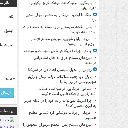
نظر شم
یاوه‌گویی تولیدکننده موشک کروز اوکراینی
علیه ایران
جنگ با ایران، آمریکا را به دشمن جهان تبدیل
نام
کرد
یمن: نقشه عربستان برای حمله به صنعاء را در
ایمیل
نطفه خفه کردیم
آمریکا اوایل شهریور میزبان مجمع آژانس
انرژی اتمی می‌شود
نظر شما 
چالش بزرگ آمریکا در تأمین مهمات و موشک
نیروهای مسلح عراق به حال آماده‌باش
درآمدند
روایتی از تحول سیاسی اجتماعی در آمریکا!
پایان دور جدید مذاکرات دولت لبنان و رژیم
*
لطفا عدد م
صهیونیستی در رم ایتالیا
سناتور آمریکایی: ترامپ نماد فساد،
اقتدارگرایی و جنگ طلبی است +فیلم
چرا آمریکا نمی‌تواند اراده خود را در تنگه هرمز
به ایران تحمیل کند؟
این مطالب
آمریکا: از پرتاب موشکی کره شمالی مطلع
هستیم
نیروهای مسلح یمن: تجمع مزدوران سعودی را