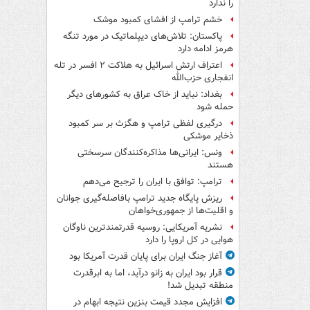
را ندارد
خشم ترامپ از افشای کمبود موشک
پاکستان: تلاش‌های دیپلماتیک در مورد تنگه
هرمز ادامه دارد
اعتراف ارتش اسرائیل به هلاکت ۲ افسر در تله
انفجاری حزب‌الله
بغداد: نباید از خاک عراق به کشورهای دیگر
حمله شود
درگیری لفظی ترامپ و هگزث بر سر کمبود
ذخایر موشکی
ونس: ایرانی‌ها مذاکره‌کنندگان سرسختی
هستند
ترامپ: توافق با ایران را ترجیح می‌دهم
ریزش پایگاه جدید ترامپ بافاصله‌گیری جوانان
و اقلیت‌ها از جمهوری‌خواهان
نشریه آمریکایی: روسیه قدرتمندترین ناوگان
هوایی در کل اروپا را دارد
آغاز جنگ ایران برای پایان قدرت آمریکا بود
قرار بود ایران به زانو درآید، اما به ابرقدرت
منطقه تبدیل شد!
افزایش مجدد قیمت بنزین نتیجه ابهام در