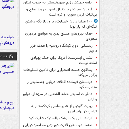
ادامه حملات رژیم صهیونیستی به جنوب لبنان
فیدان: اسرائیل به دنبال تخریب روند صلح و
بی‌ثبات کردن سوریه و غزه است
۱۰۰ میلیارد دلار خسارت، برای باز نگه داشتن
تنگه‌ای که باز بود!
حمله نیروهای مسلح یمن به مواضع مزدوران
حمله تند ف
سعودی
دروغگو، پَ
زلنسکی: دو پالایشگاه روسیه را هدف قرار
دادیم
برگزیده 
نشنال اینترست: آمریکا برای جنگ پهپادی
آماده نیست
پنتاگون جلسه اضطراری برای تأمین تسلیحات
برگزار می‌کند
عربستان فرمانده ائتلاف دریایی چندملیتی را
منصوب کرد
عملیات امنیتی حشد الشعبی در مرزهای عراق
و اردن
پرچم سیاه
روایت گاردین از «دیپلماسی کودکستانی»
همچنان در
ترامپ در برابر ایران
کره شمالی یک موشک بالستیک شلیک کرد
صنعا: عربستان قدرت دور زدن محاصره دریایی