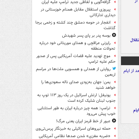
گزافه‌گویی و لفاظی جدید ترامپ علیه ایران
پیروزی استقلال مقابل همنام خوزستانی در
دیداری تدارکاتی
انفجار در حومه دمشق چند کشته و زخمی برجا
گذاشت
بوسه‌ پدر بر پای پسر شهیدش
تقلال
رایزنی عراقچی و همتای موریتانی خود درباره
تحولات منطقه
موج تهدید علیه قضات آمریکایی پس از صدور
حکم علیه ترامپ
روایتی از همدلی و همسویی ملت‌ها در مراسم
اربعین
یمن: جهان به‌زودی صدای ناله سعودی‌ها را
خواهد شنید
یونیفل: ارتش اسرائیل در یک روز ۱۱۳ توپ به
جنوب لبنان شلیک کرده است
ترامپ: همه چیز درباره ایران به طور استثنایی
یام
خوب پیش می‌رود
عبور از خط قرمز ایران یعنی مرگ!
حمله نیروهای اسرائیلی به خبرنگار پرس‌تی‌وی
«ضربه مغزی» شدن صدها نظامی آمریکایی