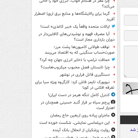
چرا مغز در هنگام خواب، انرژی خود را خالی
می‌کند؟
گرما برای پالایشگاه‌ها و منابع برق اروپا اضطرار
آفرید
ایالات متحده واقعاً یک «ببر کاغذی» است!
آیا مصرف قهوه و نوشیدنی‌های کافئین‌دار در
دوران بارداری مجاز است؟
توقف طولانی کامیون‌ها پشت مرز؛
صورت‌حساب سنگینی که به اقتصاد می‌رسد
حماقت ترامپ با ذخایر انرژی جهان چه کرد؟
چرا تابستان فصل محبوب میکروب‌هاست؟
دستگیری قاتل فراری در نوشهر
نیویورک تایمز فاش کرد: کارگروه ویژه سیا برای
تفرقه افکنی در کوبا
کنترل کامل تنگه هرمز در دست ایران!
پرچم سیاه بر فراز گنبد حسینی همچنان در
اهتزاز است
ماجرای پیاده روی اربعین حاج رمضان
این دیپلماسی نمایشی، شکست خورده است
روایت پزشکیان از انحلال بانک آینده
شمیم خوش رضوی در هوای بین‌الحرمین