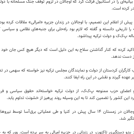
یانیه‌ای را در استانبول قرائت کرد که اوجالان در لزوم توقف جنگ مسلحانه با دو
در کرده است.
یش از اعلام این تصمیم، با اوجالان در زندان جزیره «امرالی» ملاقات کرده بود.
ه را تاریخی دانسته و گفته که لازم بود راه‌حلی برای جنبه‌های نظامی و سیاس
له پ‌ک‌ک و دولت ترکیه پیداشود.
تاکید کرده که کنار گذاشتن سلاح به این دلیل است که دیگر هیچ کس جان خود را
ز دست ندهد.
 کارگران کردستان از دولت و نمایندگان مجلس ترکیه نیز خواسته که سهمی در تد
بر عهده گیرند و نقشی در این راه ایفا کنند.
د این کشور را تضمین کند تا به این وسیله روند پرهیز از خشونت تداوم یابد.
عبدالله اوجالان در زمستان ۱۴ سال پیش در کنیا و طی عملیاتی برق‌آسا توسط نیر
تگیر شد.
ز بدو دستگیری تاکنون، در زندانی در جزیره امرالی به سر برده است. وی که به