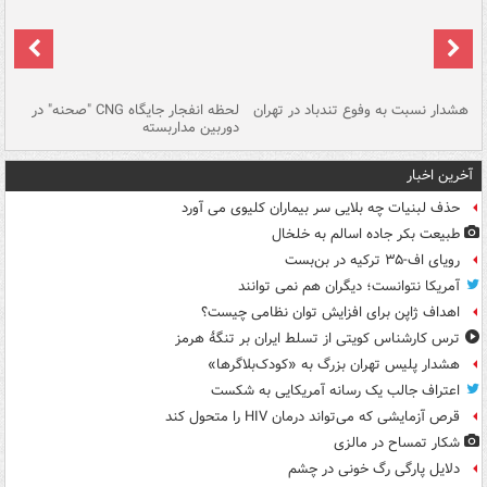
ای
هشدار نسبت به وفوع تندباد در تهران
لحظه انفجار جایگاه CNG "صحنه" در
دس
دوربین مداربسته
ات
آخرین اخبار
حذف لبنیات چه بلایی سر بیماران کلیوی می آورد
طبیعت بکر جاده اسالم به خلخال
رویای اف-۳۵ ترکیه در بن‌بست
آمریکا نتوانست؛ دیگران هم نمی توانند
اهداف ژاپن برای افزایش توان نظامی چیست؟
ترس کارشناس کویتی از تسلط ایران بر تنگۀ هرمز
هشدار پلیس تهران بزرگ به «کودک‌بلاگرها»
اعتراف جالب یک رسانه آمریکایی به شکست
قرص آزمایشی که می‌تواند درمان HIV را متحول کند
شکار تمساح در مالزی
دلایل پارگی رگ خونی در چشم