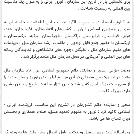
برای نخستین بار در تاریخ این سازمان ، نوروز ایرانی را به عنوان یک مناسبت
بین المللی به رسمیت شناخت .
به گزارش ایسنا، در سومین سالگرد تصویب این قطعنامه ، جلسه ای به
میزبانی جمهوری اسلامی ایران و کشورهای افغانستان، آذربایجان، هند،
عراق، قزاقستان، قرقیزستان ،پاکستان ،تاجیکستان ،ترکیه، ترکمنستان و
ازبکستان با حضور جمع قابل توجهی از مقامات ارشد سازمان ملل ، دیپلمات
های مقیم سازمان ملل ، نخبگان ،چهره های دانشگاهی و نمایندگان رسانه
های بین المللی و آمریکایی در محل سازمان ملل متحد برگزار شد .
محمد خزاعی، سفیر و نماینده دائم جمهوری اسلامی ایران نزد سازمان ملل
متحد در نیویورک طی سخنانی در این مراسم فرا رسیدن نوروز و سال جدید را
از سوی ملت بزرگ ایران که ریشه چندین هزار ساله در تاریخ و تمدن بشری
دارد، تبریک گفت .
سفیر و نماینده دائم کشورمان در تشریح این مناسبت ارزشمند ایرانی -
اسلامی تاکید کرد : نوروز به مفهوم تجدید عشق، صلح، همکاری و بخشش
میان انسان ها می باشد.
وی اضافه کرد: نوروز سمبل وحدت و عامل اتصال میان ملت ها به ویژه 12