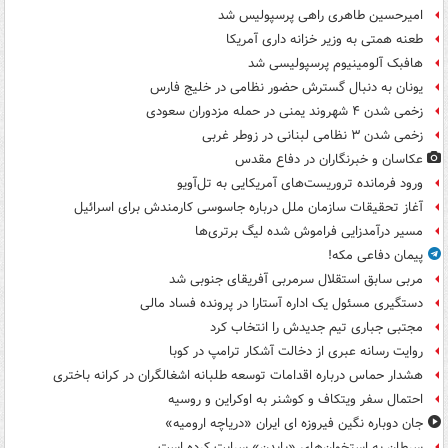
امیرحسین طاهری راهی پرسپولیس شد
طعنه همتی به وزیر خزانه داری آمریکا
هافبک آلومینیوم پرسپولیسی شد
یونان به دنبال گسترش حضور نظامی در خلیج فارس
زخمی شدن ۴ شهروند یمنی در حمله مزدوران سعودی
زخمی شدن ۳ نظامی لبنانی در زوطر غربی
عکاسان و خبرنگاران در دفاع مقدس
ورود فرمانده تروریست‌های آمریکایی به تل‌آویو
آغاز تحقیقات سازمان ملل درباره جاسوسی کارمندش برای اسرائیل
مسیر درآمدزایی فراموش شده لیگ برتری‌ها
پیمان دفاعی مکه!
مربی سابق استقلال سرمربی آفریقای جنوبی شد
دستگیری مسئول یک اداره آستارا در پرونده فساد مالی
مجتبی جباری تیم جدیدش را انتخاب کرد
روایت رسانه عبری از دخالت آشکار ترامپ در کوبا
هشدار حماس درباره اقدامات توسعه طلبانه اشغالگران در کرانه باختری
احتمال سفر ویتکاف و کوشنر به اوکراین و روسیه
جان دوباره نگین فیروزه ای ایران «دریاچه ارومیه»
سرطان به استخوان‌های «بایدن» سرایت کرده است