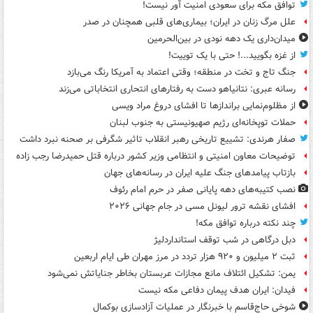
توافق مکه برای سعودی امنیت آور نیست!
علل مرگ زنان در ایران؛ بیماری‌های قلبی همچنان در صدر
میدان‌داری یک دهه نودی در بین‌الحرمین
از غزه بگویید...! حتی با یک توییت!
جنگ تاج و تخت در منطقه؛ وقتی اعتماد به آمریکا رنگ می‌بازد
رسانه عبری: نتانیاهو دست به رفتارهای انتحاری انتخاباتی می‌زند
از مظلوم‌نمایی براندازها تا افشای دروغ مراد ویسی
حملات توپخانه‌ای رژیم صهیونیستی به جنوب لبنان
صفار هرندی: تشییع تاریخی رهبر انقلاب تاثیر شگرفی بر صحنه نبرد داشت
توضیحات معاون امنیتی و انتظامی وزیر کشور درباره قتل حمیدرضا رجب زاده
بازتاب پیامدهای جنگ علیه ایران در رسانه‌های جهان
نصب کتیبه‌های دهه پایانی صفر در حرم امام رئوف
افشای نقشه ترور لیونل مسی در جام جهانی ۲۰۲۶
چند نکته درباره توافق مکه!
دبل درگاهی در شب توقف استانداردلیژ
ثبت ۲ میلیون و ۹۲۰ هزار تردد در مرز مهران طی ایام اربعین
یمن: تشکیل ائتلاف مانع مجازات عربستان بخاطر جنایاتش نمی‌شود
فیدان: ایران هدف پیمان دفاعی مکه نیست
شوخی حاج‌قاسم با خبرنگار در عملیات آزادسازی بوکمال