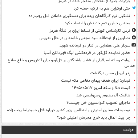
جزئیات جدید از نفتکش منفجر شده در هرمز
حتی اوکراین هم به ترکیه حمله کرد
تشکیل تیم کارآگاهان زبده برای دستگیری عاملان قتل رجب‌زاده
مجتبی جباری تیم جدیدش را انتخاب کرد
ترس کارشناس کویتی از تسلط ایران بر تنگۀ هرمز
تصاویری از آیت‌الله سید مجتبی خامنه‌ای در حال تدریس
سردار علی عظمایی در کنار دو فرمانده شهید
حضور نماینده گل‌گهر در قرعه‌کشی لیگ قهرمانان آسیا
روایت رسانه اسرائیلی از فشار واشنگتن بر تل‌آویو برای آتش‌بس و خلع سلاح
حماس
پدر لیونل مسی درگذشت
فیدان: ایران هدف پیمان دفاعی مکه نیست
قیمت طلا و سکه امروز ۱۴۰۵/۰۵/۱۷
هافبک آلومینیوم پرسپولیسی شد
ماجرای تصویب کنوانسیون خزر چیست؟
توضیحات معاون امنیتی و انتظامی وزیر کشور درباره قتل حمیدرضا رجب زاده
چرا بیت المال باید خرج مجرمان امنیتی شود؟
حوادث