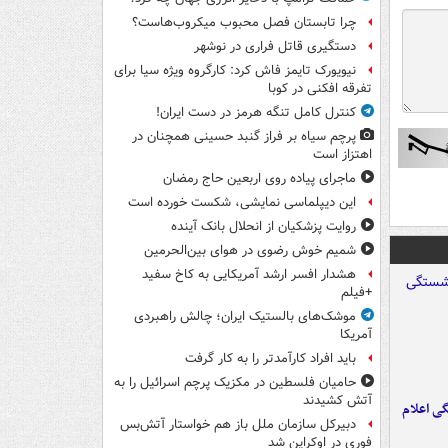
چرا تابستان فصل محبوب میکروب‌هاست؟
دستگیری قاتل فراری در نوشهر
نیویورک تایمز فاش کرد: کارگروه ویژه سیا برای
تفرقه افکنی در کوبا
کنترل کامل تنگه هرمز در دست ایران!
پرچم سیاه بر فراز گنبد حسینی همچنان در
اهتزاز است
ماجرای پیاده روی اربعین حاج رمضان
این دیپلماسی نمایشی، شکست خورده است
روایت پزشکیان از انحلال بانک آینده
شمیم خوش رضوی در هوای بین‌الحرمین
هشدار افسر ارشد آمریکایی به کاخ سفید
+فیلم
موشک‌های بالستیک ایران؛ چالش راهبردی
آمریکا
باید افراد کارآمدتر را به کار گرفت
حامیان فلسطین در مکزیک پرچم اسرائیل را به
آتش کشیدند
ی اعلام
دبیرکل سازمان ملل باز هم خواستار آتش‌بس
فوری در اوکراین شد