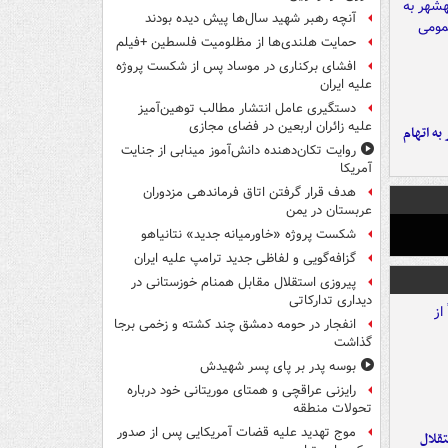
آنچه رهبر شهید سال‌ها پیش دیده بودند
حمایت هلندی‌ها از مظلومیت فلسطین +فیلم
افشای برکناری در موساد پس از شکست پروژه
علیه ایران
دستگیری عامل انتشار مطالب توهین‌آمیز
علیه زائران اربعین در فضای مجازی
شهر به اتهام
روایت تکان‌دهنده دانش‌آموز مینابی از جنایت
آمریکا
هدف قرار گرفتن اتاق‌ فرماندهی مزدوران
عربستان در یمن
شکست پروژه «خاورمیانه جدید» نتانیاهو
گزافه‌گویی و لفاظی جدید ترامپ علیه ایران
پیروزی استقلال مقابل همنام خوزستانی در
دیداری تدارکاتی
انفجار در حومه دمشق چند کشته و زخمی برجا
گذاشت
بوسه‌ پدر بر پای پسر شهیدش
رایزنی عراقچی و همتای موریتانی خود درباره
تحولات منطقه
موج تهدید علیه قضات آمریکایی پس از صدور
تقلال