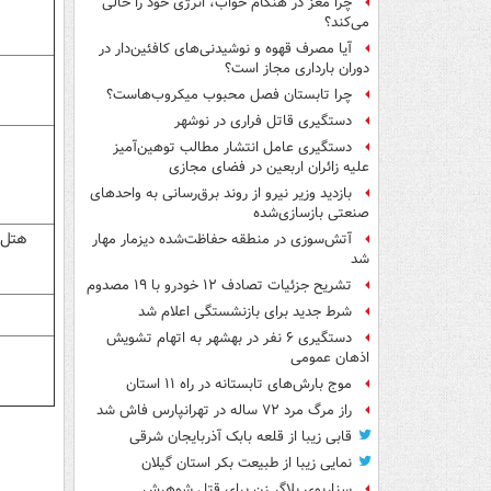
چرا مغز در هنگام خواب، انرژی خود را خالی
می‌کند؟
آیا مصرف قهوه و نوشیدنی‌های کافئین‌دار در
دوران بارداری مجاز است؟
چرا تابستان فصل محبوب میکروب‌هاست؟
دستگیری قاتل فراری در نوشهر
دستگیری عامل انتشار مطالب توهین‌آمیز
علیه زائران اربعین در فضای مجازی
بازدید وزیر نیرو از روند برق‌رسانی به واحدهای
صنعتی بازسازی‌شده
هتل 
آتش‌سوزی در منطقه حفاظت‌شده دیزمار مهار
شد
تشریح جزئیات تصادف ۱۲ خودرو با ۱۹ مصدوم
شرط جدید برای بازنشستگی اعلام شد
دستگیری ۶ نفر در بهشهر به اتهام تشویش
اذهان عمومی
موج بارش‌های تابستانه در راه ۱۱ استان
راز مرگ مرد ۷۲ ساله در تهرانپارس فاش شد
قابی زیبا از قلعه بابک آذربایجان شرقی
نمایی زیبا از طبیعت بکر استان گیلان
سناریوی بلاگر زن برای قتل شوهرش