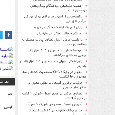
اهمیت تشخیص زودهنگام بیماری‌های
دریچه‌ای قلب
ناگفته‌هایی از آمپول های لاغری؛ از عوارض
مرگبار تا زیبایی
پایان تلخ یک نزاع خانوادگی در دورود
دستگیری قاضی قلابی در مازندران
بازداشت عامل ارسال تصاویر پرتاب موشک به
رسانه‌های معاند
پورجمشیدیان: ۲ میلیون و ۸۲۸ هزار زائر
اربعین به کشور بازگشتند
رکوردشکنی مهران با جابه‌جایی ۲۶۶ هزار زائر در
یک روز
انفجار در جایگاه CNG صحنه یک کشته و سه
مصدوم برجا گذاشت
نظر شم
جزئیات برگزاری امتحانات نهایی معوق در
استان‌های جنوبی
تصادف مرگبار در محور اهواز–شوش ۲ کشته
نام
بر جای گذاشت
آخرین وضعیت مصدومان شهرک شمس‌آباد
ایمیل
اجرای پزشک خانواده در ۶۴ شهر کشور تا