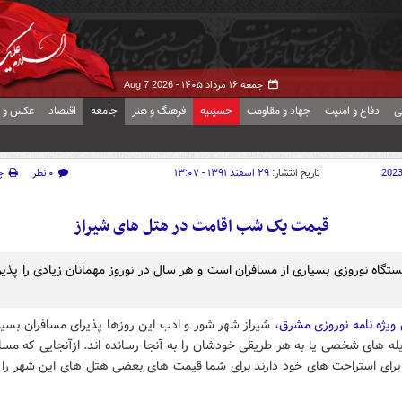
جمعه ۱۶ مرداد ۱۴۰۵ -
Aug 7 2026
ی
دفاع و امنیت
جهاد و مقاومت
حسینیه
فرهنگ و هنر
جامعه
اقتصاد
عکس و ف
202
تاریخ انتشار:
۲۹ اسفند ۱۳۹۱ - ۱۳:۰۷
۰ نظر
چ
قیمت یک شب اقامت در هتل های شیراز
یستگاه نوروزی بسیاری از مسافران است و هر سال در نوروز مهمانان زیادی را پذیر
 ویژه نامه نوروزی مشرق،
شیراز شهر شور و ادب این روزها پذیرای مسافران بسی
له های شخصی یا به هر طریقی خودشان را به آنجا رسانده اند. ازآنجایی که مساف
 برای استراحت های خود دارند برای شما قیمت های بعضی هتل های این شهر را قر