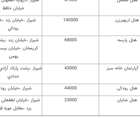
هتل شمس
47000
شيراز ،دروازه اصفهان ،
خیابان حافظ
هتل اریوبرزن
140000
شيراز ،خيابان زند ،خ
رودكي
هتل پارسه
68000
شیراز ،خیابان زند ،پ
کریمخان ،خیابان بيس
بهمن
آپارتمان خانه سبز
43000
شيراز ،پشت پارك آزادي 
حدادي
هتل رودکی
44000
شيراز ،خيابان رود
هتل شایان
23000
شیراز ،خیابان لطفعلی 
یزد ،مقابل موزه قو