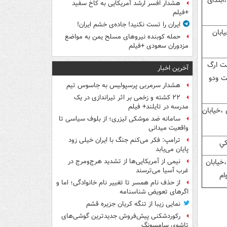
ابتدای
هشدار افسر ارشد آمریکایی به کاخ سفید
+فیلم
ایران را تست نکنید! جاده‌ی خشم ایران!
يابان
حمله کوبنده نیروهای مسلح یمن به مواضع
مزدوران سعودی +فیلم
شت ارگ
آخرین اخبار
ت ودو
هشدار سرمربی پرسپولیس به جاسوس تیم
۲۲ کشته و زخمی بر اثر تیراندازی در یک
مدرسه در تایلند+ فیلم
،خيابان
سامانه ضد موشکی لیزری؛ از بلوف سیاسی تا
واقعیت میدانی
ترامپ: فکر می‌کنم جنگ با ایران خیلی زود
كي
پایان می‌یابد
،خيابان
نیمی از آمریکایی‌ها از تشدید هرج‌ومرج در
غرب آسیا می‌ترسند
ام
از حذف نام همسر تا تغییر نام خانوادگی؛ اما و
اگرهای تعویض شناسنامه
نمایی زیبا از تنگه کریان جزیره قشم
رکوردشکنی پیش‌فروش جدیدترین گوشی‌های
تاشوی سامسونگ