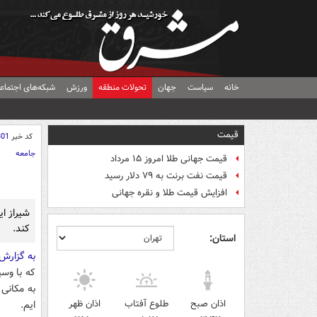
خانه
سیاست
جهان
تحولات منطقه
ورزش
شبکه‌های اجتماع
قیمت
کد خبر
301
جامعه
قیمت جهانی طلا امروز ۱۵ مرداد
قیمت نفت برنت به ۷۹ دلار رسید
افزایش قیمت طلا و نقره جهانی
شیراز ا
کند.
استان:
به گزارش
که با وسی
به مکانی
اذان صبح
طلوع آفتاب
اذان ظهر
ایم.