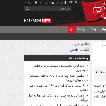
RSS
آرشیو
تماس با ما
دربارهٔ ما
MASHREGH
NEWS
یلم
دیدگاه
پیوندها
بازار
اپ
پربازدیدترین ها
یاوه‌گویی تولیدکننده موشک کروز اوکراینی
علیه ایران
ایی می
ترامپ: همه چیز درباره ایران به طور استثنایی
خوب پیش می‌رود
اری است
۶ دستاورد بزرگ ایران در ۱۶۰ روز رهبری رهبر
انقلاب
ران نیاز
«کمانِ پرنده» چینی برای شکار کروزها به ایران
ار داده
می‌آید
پدر شاهرودی پس از قتل پسرش، جسد را در