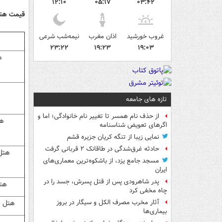
۱۲:۱۰
۰۵:۱۷
۰۳:۴۲
قیمت هتل های شیراز از 5 ستاره تا
غروب خورشید
اذان مغرب
نیمه‌شب شرعی
۲۳:۲۲
۱۹:۲۳
۱۹:۰۳
ه
تازه های جامعه
از حذف نام همسر تا تغییر نام خانوادگی؛ اما و
هت
اگرهای تعویض شناسنامه
نمایی زیبا از تنگه کریان جزیره قشم
حادثه غرق‌شدگی در طاقانک ۲ قربانی گرفت
هتل
مسجد جامع یزد، از باشکوه‌ترین معماری‌های
ایران
پدر شاهرودی پس از قتل پسرش، جسد را در
هتل
چاه مخفی کرد
هتل آ
آثار مخرب مصرف الکل و سیگار در بروز
بیماری‌ها