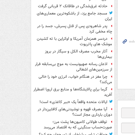
حادثه غرق‌شدگی در طاقانک ۲ قربانی گرفت
مسجد جامع یزد، از باشکوه‌ترین معماری‌های
ایران
پدر شاهرودی پس از قتل پسرش، جسد را در
چاه مخفی کرد
دردسر همزمان آمریکا و اوکراین با ته کشیدن
موشک های پاتریوت
آثار مخرب مصرف الکل و سیگار در بروز
بیماری‌ها
اذعان رسانه صهیونیست به موج بی‌سابقه فرار
از سرزمین‌های اشغالی
چرا مغز در هنگام خواب، انرژی خود را خالی
می‌کند؟
گرما برای پالایشگاه‌ها و منابع برق اروپا اضطرار
آفرید
ایالات متحده واقعاً یک «ببر کاغذی» است!
آیا مصرف قهوه و نوشیدنی‌های کافئین‌دار در
دوران بارداری مجاز است؟
توقف طولانی کامیون‌ها پشت مرز؛
صورت‌حساب سنگینی که به اقتصاد می‌رسد
حماقت ترامپ با ذخایر انرژی جهان چه کرد؟