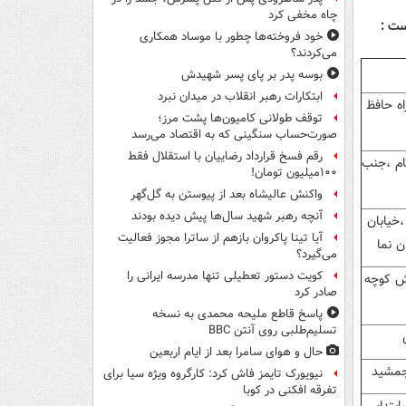
چاه مخفی کرد
خود فروخته‌ها چطور با موساد همکاری
می‌کردند؟
بوسه‌ پدر بر پای پسر شهیدش
ابتکارات رهبر انقلاب در میدان نبرد
ه حافظ
توقف طولانی کامیون‌ها پشت مرز؛
صورت‌حساب سنگینی که به اقتصاد می‌رسد
رقم فسخ قرارداد رضاییان با استقلال فقط
ام ،جنب
۱۰۰میلیون تومان!
واکنش عالیشاه بعد از پیوستن به گل‌گهر
آنچه رهبر شهید سال‌ها پیش دیده بودند
،خيابان
آیا تینا پاکروان بازهم از ساترا مجوز فعالیت
ن نما
می‌گیرد؟
کویت دستور تعطیلی تنها مدرسه ایرانی را
بش کوچه
صادر کرد
پاسخ قاطع ملیحه محمدی به نسخه
تسلیم‌طلبی روی آنتن BBC
حال و هوای سامرا بعد از ایام اربعین
جمشید
نیویورک تایمز فاش کرد: کارگروه ویژه سیا برای
تفرقه افکنی در کوبا