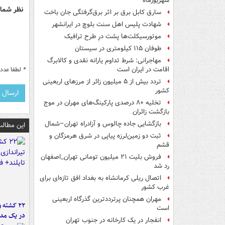
شهریورماه
نظر شما 
سارق کابل برق بر اثر برق‌گرفتگی جان باخت
شهادت پلیس اهل سنت بلوچ در ایرانشهر
موتورسیکلت‌ها پشت درِ طرح ترافیک
طوفان ۱۱۵ کیلومتری در سیستان
مهاجرانی: شرط تداوم یارانه نقدی و کالابرگ
*
لطفا عدد م
اقامت در ایران است
تردد بیش از ۵ میلیون زائر از مرزهای اربعینی
کشور
تخلیه ۸۰ درصدی پارکینگ‌های مهران در موج
بازگشت زائران
بازگشایی جاده چالوس و آزادراه تهران–شمال
این مطالب
ثبت دو زمین‌لرزه پیاپی در شرق هرمزگان و
قشم
فروش بلیت ۲۱ میلیون تومانی تهران_اصفهان
رد شد
اتصال ریلی کرمانشاه به بغداد افق تازه‌ای برای
غرب کشور
مهران همچنان پرترددترین گذرگاه اربعینی
۲۲ کشته 
است
در یک مدر
انفجار در یک کارخانه در جنوب تهران