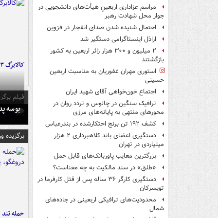
مراسم عزاداری اربعینِ هیأت‌های دانشجویی در
جوار محل شهادت رهبر
احتمال شنیده شدن صدای انفجار در قزوین
اراذل اینستاگرامی دستگیر شد
۲ میلیون و ۳۰۰ هزار زائر اربعین به کشور
بازگشتند
کالابرگ ۳ گروه شارژ شد
استوری مهران غفوریان به مناسبت اربعین
حسینی
اجتماع خون‌خواهی آقای شهید ایران
فیلم برگزی
ترافیک سنگین در چالوس و تردد روان در
بوسه‌ پ
محورهای منتهی به پایانه‌های مرزی
کشف ۱۹۲ تن برنج احتکارشده در بندرعباس
برگزیده و
دستگیری اعضای باند کلاهبرداری ۲ هزار
میلیاردی در تهران
بزرگترین معایب پاوربانک‌های قابل حمل
«طلق» در سند مالکیت به چه معناست؟
دستگیری کارگر ۳۶ ساله پس از قتل کارفرما در
تویسرکان
محدودیت‌های ترافیکی اربعینی در جاده‌های
شمال‌
حمله تند ف