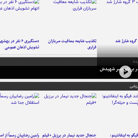
تکذیب شایعه معافیت سربازان
دستگیری ۶ نفر در به
فراری
تشویش اذهان عمومی
ده
در بر پای پسر شهیدش
رزشی
یگو به اینفانتینو:
جنجال جدید نیمار در برزیل +فیلم
رامین رضاییان رسماً از اس