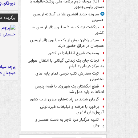
آغاز مرحله دوم برنامه ملی پزشک‌خانواده با
دروغگو، پَ
دستور رئیس‌جمهور
سروده جدید افشین علا در آستانه اربعین
برگزیده 
حسینی
بازگشت نزدیک به ۲ میلیون زائر اربعین به
کشور
سردار رادان: بیش از یک میلیون زائر اربعین
همچنان در عراق حضور دارند
وضعیت شیوع آنفلوانزا در کشور
نجات جان یک زندانی گیلانی با انتقال هوایی
به مرکز درمانی+ فیلم
پرچم سیاه
همچنان در
ثبت سفارش کتب درسی تمام پایه های
تحصیلی
قطع انگشتان یک شهروند با قمه؛ پلیس
اطلاعات وارد عمل شد
گرمای شدید در پایانه‌های مرزی غرب کشور
برخورد با عرضه و تبلیغات غیرقانونی
آمپول‌های لاغری
تنبیه مرگبار مرد تاجر به دست همسر و
پسرش