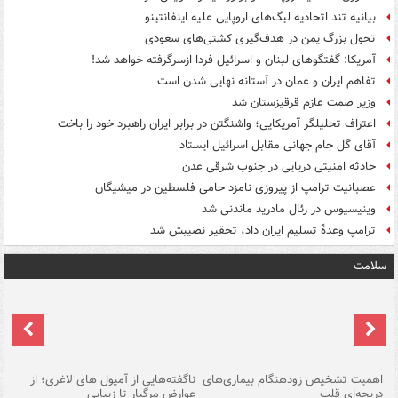
بیانیه تند اتحادیه لیگ‌های اروپایی علیه اینفانتینو
تحول بزرگ یمن در هدف‌گیری کشتی‌های سعودی
آمریکا: گفتگوهای لبنان و اسرائیل فردا ازسرگرفته خواهد شد!
تفاهم ایران و عمان در آستانه نهایی شدن است
وزیر صمت عازم قرقیزستان شد
اعتراف تحلیلگر آمریکایی؛ واشنگتن در برابر ایران راهبرد خود را باخت
آقای گل جام جهانی مقابل اسرائیل ایستاد
حادثه امنیتی دریایی در جنوب شرقی عدن
عصبانیت ترامپ از پیروزی نامزد حامی فلسطین در میشیگان
وینیسیوس در رئال مادرید ماندنی شد
ترامپ وعدۀ تسلیم ایران داد، تحقیر نصیبش شد
سلامت
اهمیت تشخیص زودهنگام بیماری‌های
ناگفته‌هایی از آمپول های لاغری؛ از
دریچه‌ای قلب
عوارض مرگبار تا زیبایی
تا