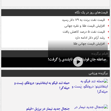
قیمت‌های روز در یک نگاه
قیمت نفت برنت به ۷۹ دلار رسید
افزایش قیمت طلا و نقره جهانی
قیمت نفت ۵ درصد کاهش یافت
رشد آرام دلار ادامه دارد
افزایش قیمت جهانی طلا
فیلم برگزیده
صاعقه جان فوتبالیست تایلندی را گرفت!
برگزیده ورزشی
حمله تند فیگو به اینفانتینو: دروغگو، پَست‌ و
حیله‌گر!
جنجال جدید نیمار در برزیل +فیلم