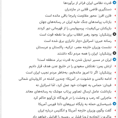
قدرت نظامی ایران فراتر از برآوردها
دستگیری قاضی قلابی در مازندران
فارن افرز: محور مقاومت پابرجا باقی مانده است
بازتاب پیامدهای جنگ علیه ایران در رسانه‌های جهان
بازیکنان بی‌کیفیت، پرسپولیس را از قهرمانی دور کردند
پزشکیان: وجود رهبر انقلاب برای ما نقطه قوت است
رسانه عبری: اسرائیل دچار ناترازی برق شده است
نشست وزیران خارجه مصر، ترکیه، پاکستان و عربستان
پزشکیان: ایران را همه مردم نگه داشتند
ایران در مسیر تبدیل شدن به قدرت برتر منطقه است!
ارتش یمن: نفتکش سعودی را در خلیج عدن هدف قرار دادیم
پزشکیان: اگر تا امروز مانده‌ایم، به‌خاطر مردم نجیب ایران است
ادامه ناامنی و خشونت در آمریکا؛ چندین کشته در کارولینای شمالی
فیدان: حماس به تعهدات خود عمل کرد، امّا اسرائیل نه
بازداشت عامل ارسال تصاویر پرتاب موشک به رسانه‌های معاند
ماجرایی که رعب و وحشت را در فرودگاه تل‌آویو حاکم کرد
شبیه‌سازی حمله به پایگاه نیروهای دلتا فورس آمریکا
گفت وگوی وزیران خارجه آمریکا و انگلیس درباره ایران
ماکرون: اتحادیه اروپا فشار بر روسیه را افزایش خواهد داد