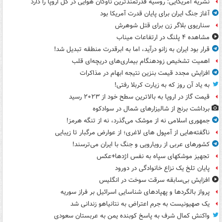
نشریه آمریکایی: روسیه قدرتمندترین ناوگان هوایی در کل اروپا را دارد
آغاز جنگ ایران برای پایان قدرت آمریکا بود
سناریوی بلاگر زن برای قتل شوهرش
مشاهده ۴ پلنگ در ارتفاعات میناب
قرار بود ایران به زانو درآید، اما به ابرقدرت منطقه تبدیل شد!
اهمیت تشخیص زودهنگام بیماری‌های دریچه‌ای قلب
افزایش مجدد قیمت بنزین نتیجه ابهام در مذاکرات
به یاد آن روز که به زیارت کربلا رفتی!
قیمت گاز در اروپا به بالاترین سطح خود از ۲۰۲۳ رسید
برداشت برنج از شالیزارهای شمال در سوادکوه
جمهوری اسلامی نه از موشک می‌گذرد، نه از تنگه هرمز!
ناگفته‌هایی از آمپول های لاغری؛ از عوارض مرگبار تا زیبایی
کشورهای عربی از رویارویی و جنگ با ایران می‌ترسند!
تجهیز موشکهای سپاه به نفس اژدها+عکس
پایان تلخ یک نزاع خانوادگی در دورود
افزایش بی‌سابقه سرقت سوخت در انگلیس
پرواز بالگردها و پهپادهای شناسایی اسرائیل بر فراز سوریه
یک صهیونیست به جرم اعتراض به نتانیاهو زندانی شد
واکنش کمال شرف به پاسخ کوبنده یمن به عربستان سعودی