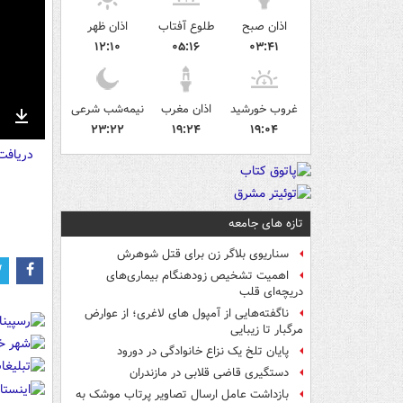
اذان صبح
طلوع آفتاب
اذان ظهر
۱۲:۱۰
۰۵:۱۶
۰۳:۴۱
غروب خورشید
اذان مغرب
نیمه‌شب شرعی
۲۳:۲۲
۱۹:۲۴
۱۹:۰۴
nter
Download
دریاف
ullscreen
تازه های جامعه
سناریوی بلاگر زن برای قتل شوهرش
اهمیت تشخیص زودهنگام بیماری‌های
دریچه‌ای قلب
ناگفته‌هایی از آمپول های لاغری؛ از عوارض
مرگبار تا زیبایی
پایان تلخ یک نزاع خانوادگی در دورود
دستگیری قاضی قلابی در مازندران
بازداشت عامل ارسال تصاویر پرتاب موشک به