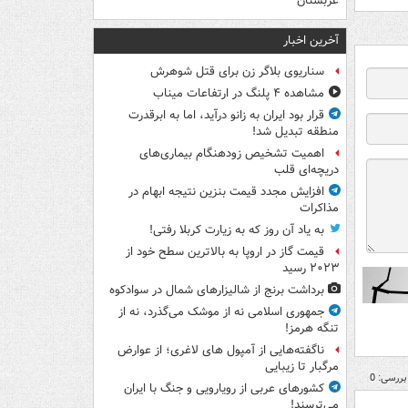
عربستان
آخرین اخبار
سناریوی بلاگر زن برای قتل شوهرش
مشاهده ۴ پلنگ در ارتفاعات میناب
قرار بود ایران به زانو درآید، اما به ابرقدرت
منطقه تبدیل شد!
اهمیت تشخیص زودهنگام بیماری‌های
دریچه‌ای قلب
افزایش مجدد قیمت بنزین نتیجه ابهام در
مذاکرات
به یاد آن روز که به زیارت کربلا رفتی!
قیمت گاز در اروپا به بالاترین سطح خود از
۲۰۲۳ رسید
برداشت برنج از شالیزارهای شمال در سوادکوه
جمهوری اسلامی نه از موشک می‌گذرد، نه از
تنگه هرمز!
ناگفته‌هایی از آمپول های لاغری؛ از عوارض
مرگبار تا زیبایی
بررسی: 0
کشورهای عربی از رویارویی و جنگ با ایران
می‌ترسند!