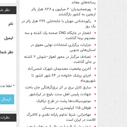
رسانه‌های معاند
پورجمشیدیان: ۲ میلیون و ۸۲۸ هزار زائر
نظر شم
اربعین به کشور بازگشتند
رکوردشکنی مهران با جابه‌جایی ۲۶۶ هزار زائر در
نام
یک روز
انفجار در جایگاه CNG صحنه یک کشته و سه
ایمیل
مصدوم برجا گذاشت
جزئیات برگزاری امتحانات نهایی معوق در
استان‌های جنوبی
نظر شما 
تصادف مرگبار در محور اهواز–شوش ۲ کشته
بر جای گذاشت
آخرین وضعیت مصدومان شهرک شمس‌آباد
اجرای پزشک خانواده در ۶۴ شهر کشور تا
شهریورماه
*
لطفا عدد م
سارق کابل برق بر اثر برق‌گرفتگی جان باخت
شهادت پلیس اهل سنت بلوچ در ایرانشهر
موتورسیکلت‌ها پشت درِ طرح ترافیک
طوفان ۱۱۵ کیلومتری در سیستان
مهاجرانی: شرط تداوم یارانه نقدی و کالابرگ
نظرات
اقامت در ایران است
تردد بیش از ۵ میلیون زائر از مرزهای اربعینی