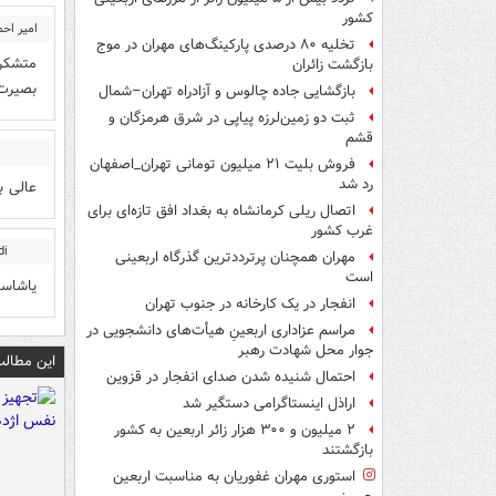
کشور
امیر احم
تخلیه ۸۰ درصدی پارکینگ‌های مهران در موج
متشكرم
بازگشت زائران
بصيرت 
بازگشایی جاده چالوس و آزادراه تهران–شمال
ثبت دو زمین‌لرزه پیاپی در شرق هرمزگان و
قشم
فروش بلیت ۲۱ میلیون تومانی تهران_اصفهان
رد شد
عالی بو
اتصال ریلی کرمانشاه به بغداد افق تازه‌ای برای
غرب کشور
di
مهران همچنان پرترددترین گذرگاه اربعینی
است
یاشاسی
انفجار در یک کارخانه در جنوب تهران
مراسم عزاداری اربعینِ هیأت‌های دانشجویی در
جوار محل شهادت رهبر
این مطالب
احتمال شنیده شدن صدای انفجار در قزوین
اراذل اینستاگرامی دستگیر شد
۲ میلیون و ۳۰۰ هزار زائر اربعین به کشور
بازگشتند
استوری مهران غفوریان به مناسبت اربعین