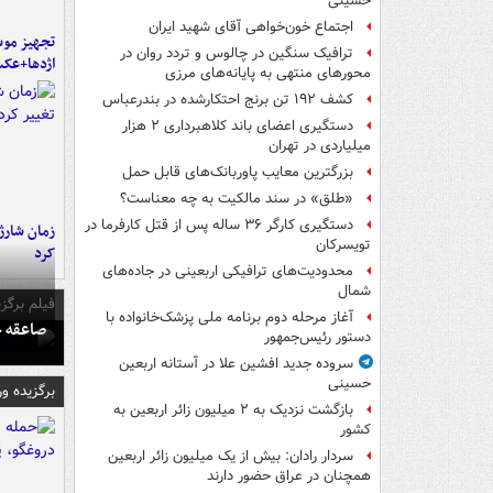
حسینی
اجتماع خون‌خواهی آقای شهید ایران
تجهیز موش
ترافیک سنگین در چالوس و تردد روان در
اژدها+عک
محورهای منتهی به پایانه‌های مرزی
کشف ۱۹۲ تن برنج احتکارشده در بندرعباس
دستگیری اعضای باند کلاهبرداری ۲ هزار
میلیاردی در تهران
بزرگترین معایب پاوربانک‌های قابل حمل
«طلق» در سند مالکیت به چه معناست؟
دستگیری کارگر ۳۶ ساله پس از قتل کارفرما در
زمان شارژ 
تویسرکان
کرد
محدودیت‌های ترافیکی اربعینی در جاده‌های
شمال‌
فیلم برگزی
آغاز مرحله دوم برنامه ملی پزشک‌خانواده با
صاعقه ج
دستور رئیس‌جمهور
سروده جدید افشین علا در آستانه اربعین
حسینی
برگزیده و
بازگشت نزدیک به ۲ میلیون زائر اربعین به
کشور
سردار رادان: بیش از یک میلیون زائر اربعین
همچنان در عراق حضور دارند