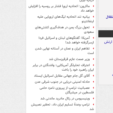
درباره ایران
ماکرون: اتحادیه اروپا فشار بر روسیه را افزایش
خواهد داد
تقلال
بیانیه تند اتحادیه لیگ‌های اروپایی علیه
اینفانتینو
تحول بزرگ یمن در هدف‌گیری کشتی‌های
سعودی
آمریکا: گفتگوهای لبنان و اسرائیل فردا
ازسرگرفته خواهد شد!
تفاهم ایران و عمان در آستانه نهایی شدن
است
وزیر صمت عازم قرقیزستان شد
اعتراف تحلیلگر آمریکایی؛ واشنگتن در برابر
ایران راهبرد خود را باخت
آقای گل جام جهانی مقابل اسرائیل ایستاد
حادثه امنیتی دریایی در جنوب شرقی عدن
عصبانیت ترامپ از پیروزی نامزد حامی
فلسطین در میشیگان
وینیسیوس در رئال مادرید ماندنی شد
ترامپ وعدۀ تسلیم ایران داد، تحقیر نصیبش
شد