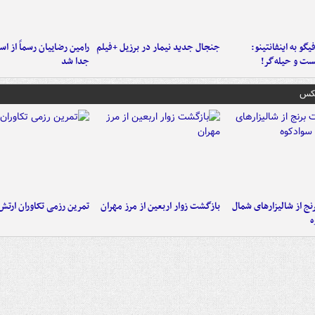
یگو به اینفانتینو:
جنجال جدید نیمار در برزیل +فیلم
رامین رضاییان رسماً از اس
ست‌ و حیله‌گر!
جدا شد
عکس
نج از شالیزارهای شمال
بازگشت زوار اربعین از مرز مهران
تمرین رزمی تکاوران ارتش
ه