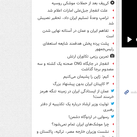
کی‌یف بعد از حملات موشکی روسیه
علت انفجار جبل‌علی امارات اعلام شد
ترامپ وعدۀ تسلیم ایران داد، تحقیر نصیبش
شد
تفاهم ایران و عمان در آستانه نهایی شدن
است
پشت پرده پخش هدفمند شایعه استعفای
Pla
رئیس‌جمهور
تمرین رزمی تکاوران ارتش
انفجار در جایگاه CNG صحنه یک کشته و سه
مصدوم برجا گذاشت
کیم: ژاپن را پشیمان می‌کنیم
۳ کاپیتان ایران بدون پیشنهاد بزرگ
عمان از ایستادگی ایران در زمینه تنگه هرمز
خرسند است!
توئیت وزیر ارشاد درباره یک تکذیبیه از دفتر
رهبری
رسوایی در اردوگاه دشمن!
چرا موشک‌های ایران تمام نمی‌شود؟
نشست وزیران خارجه مصر، ترکیه، پاکستان و