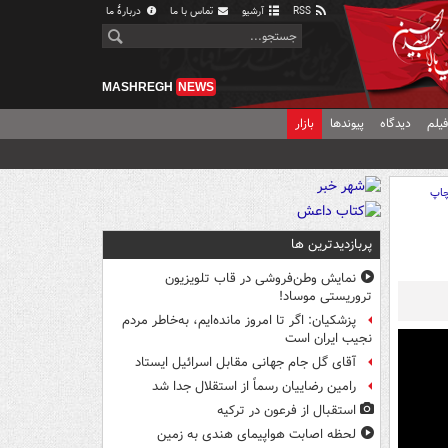
RSS
آرشیو
تماس با ما
دربارهٔ ما
MASHREGH
NEWS
یلم
دیدگاه
پیوندها
بازار
اپ
پربازدیدترین ها
نمایش وطن‌فروشی در قاب تلویزیون
تروریستی موساد!
پزشکیان: اگر تا امروز مانده‌ایم، به‌خاطر مردم
نجیب ایران است
آقای گل جام جهانی مقابل اسرائیل ایستاد
رامین رضاییان رسماً از استقلال جدا شد
استقبال از فرعون در ترکیه
لحظه اصابت هواپیمای هندی به زمین