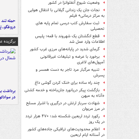
وضعیت شیوع آنفلوانزا در کشور
نجات جان یک زندانی گیلانی با انتقال هوایی
به مرکز درمانی+ فیلم
حمله تند ف
ثبت سفارش کتب درسی تمام پایه های
دروغگو، پَ
تحصیلی
قطع انگشتان یک شهروند با قمه؛ پلیس
برگزیده 
اطلاعات وارد عمل شد
گرمای شدید در پایانه‌های مرزی غرب کشور
برخورد با عرضه و تبلیغات غیرقانونی
آمپول‌های لاغری
تنبیه مرگبار مرد تاجر به دست همسر و
پسرش
چند راه‌ ساده برای خنک کردن گوشی داغ
بازگشت پیکر دریانورد جان‌باخته و خدمه کشتی
برداشت بر
«آنا» به میهن
در سوادکو
شهادت سرباز ارتش در درگیری با اشرار مسلح
در مرز مریوان
رکورد تردد اربعین شکسته شد؛ ۴۷۰ هزار تردد
در یک روز
اعلام محدودیت‌های ترافیکی جاده‌های کشور
در آستانه ایام اربعین