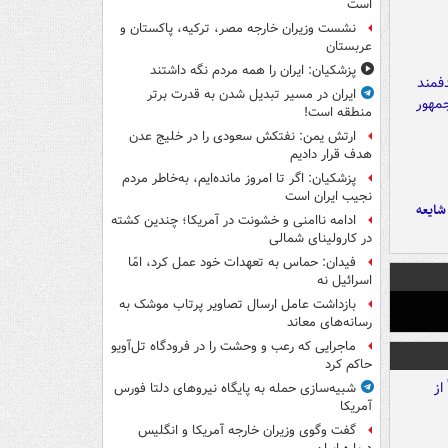
است
نشست وزیران خارجه مصر، ترکیه، پاکستان و
عربستان
پزشکیان: ایران را همه مردم نگه داشتند
ایران در مسیر تبدیل شدن به قدرت برتر
منطقه است!
ارتش یمن: نفتکش سعودی را در خلیج عدن
هدف قرار دادیم
پزشکیان: اگر تا امروز مانده‌ایم، به‌خاطر مردم
نجیب ایران است
ایعه
ادامه ناامنی و خشونت در آمریکا؛ چندین کشته
در کارولینای شمالی
فیدان: حماس به تعهدات خود عمل کرد، امّا
اسرائیل نه
بازداشت عامل ارسال تصاویر پرتاب موشک به
رسانه‌های معاند
ماجرایی که رعب و وحشت را در فرودگاه تل‌آویو
حاکم کرد
شبیه‌سازی حمله به پایگاه نیروهای دلتا فورس
آمریکا
گفت وگوی وزیران خارجه آمریکا و انگلیس