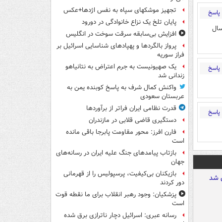
تجهیز موشکهای سپاه به نفس اژدها+عکس
پاسخ
پایان تلخ یک نزاع خانوادگی در دورود
سال
افزایش بی‌سابقه سرقت سوخت در انگلیس
پرواز بالگردها و پهپادهای شناسایی اسرائیل بر
فراز سوریه
یک صهیونیست به جرم اعتراض به نتانیاهو
پاسخ
زندانی شد
واکنش کمال شرف به پاسخ کوبنده یمن به
عربستان سعودی
قدرت نظامی ایران فراتر از برآوردها
پاسخ
دستگیری قاضی قلابی در مازندران
فارن افرز: محور مقاومت پابرجا باقی مانده
است
بازتاب پیامدهای جنگ علیه ایران در رسانه‌های
جهان
بازیکنان بی‌کیفیت، پرسپولیس را از قهرمانی
دور کردند
پزشکیان: وجود رهبر انقلاب برای ما نقطه قوت
است
رسانه عبری: اسرائیل دچار ناترازی برق شده