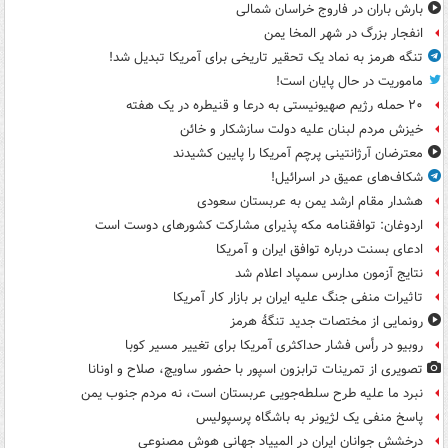
بارش باران در فاروج خراسان شمالی
انفجار بزرگ در شهر المخا یمن
تنگه هرمز به نماد یک تحقیر تاریخی برای آمریکا تبدیل شد!
ماموریت در حال پایان است!
۲۰ حمله رژیم صهیونیستی به درعا و قنیطره در یک هفته
خیزش مردم لبنان علیه دولت سازشکار و خائن
معترضان آرژانتینی پرچم آمریکا را پایین کشیدند
شکاف‌های عمیق در اسرائیل!
هشدار مقام ارشد یمن به عربستان سعودی
اردوغان: توافقنامه مکه پذیرای مشارکت کشورهای دوست است
ادعای بسنت درباره توافق ایران و آمریکا
نتایج آزمون مدارس سمپاد اعلام شد
تاثیرات منفی جنگ علیه ایران بر بازار کار آمریکا
رونمایی از مختصات جدید تنگۀ هرمز
روبیو در رأس فشار حداکثری آمریکا برای تغییر مسیر کوبا
تصویری از تمرینات ترابزون اسپور با حضور ساویچ، صلاح و اونانا
نبرد ما علیه طرح سلطه‌جویی عربستان است، نه مردم جنوب یمن
پاسخ منفی یک لژیونر به باشگاه پرسپولیس
درخشش جوانان ایران در المپیاد جهانی هوش مصنوعی