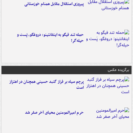
پیروزی استقلال مقابل همنام خوزستانی
حمله تند فیگو به اینفانتینو: دروغگو، پَست‌ و
حیله‌گر!
برگزیده عکس
پرچم سیاه بر فراز گنبد حسینی همچنان در اهتزاز
است
حرم امیرالمومنین محیای آخر صفر شد