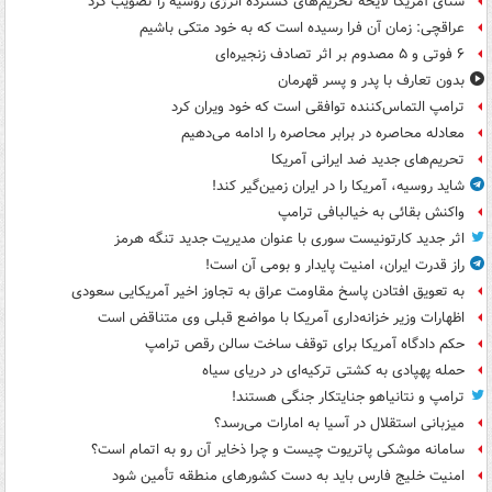
سنای آمریکا لایحه تحریم‌های گسترده انرژی روسیه را تصویب کرد
عراقچی: زمان آن فرا رسیده است که به خود متکی باشیم
۶ فوتی و ۵ مصدوم بر اثر تصادف زنجیره‌ای
بدون تعارف با پدر و پسر قهرمان
ترامپ التماس‌کننده توافقی است که خود ویران کرد
معادله محاصره در برابر محاصره را ادامه می‌دهیم
تحریم‌های جدید ضد ایرانی آمریکا
شاید روسیه، آمریکا را در ایران زمین‌گیر کند!
واکنش بقائی به خیالبافی ترامپ
اثر جدید کارتونیست سوری با عنوان مدیریت جدید تنگه هرمز
راز قدرت ایران، امنیت پایدار و بومی آن است!
به تعویق افتادن پاسخ مقاومت عراق به تجاوز اخیر آمریکایی سعودی
اظهارات وزیر خزانه‌داری آمریکا با مواضع قبلی وی متناقض است
حکم دادگاه آمریکا برای توقف ساخت سالن رقص ترامپ
حمله پهپادی به کشتی ترکیه‌ای در دریای سیاه
ترامپ و نتانیاهو جنایتکار جنگی هستند!
میزبانی استقلال در آسیا به امارات می‌رسد؟
سامانه موشکی پاتریوت چیست و چرا ذخایر آن رو به اتمام است؟
امنیت خلیج فارس باید به دست کشورهای منطقه تأمین شود