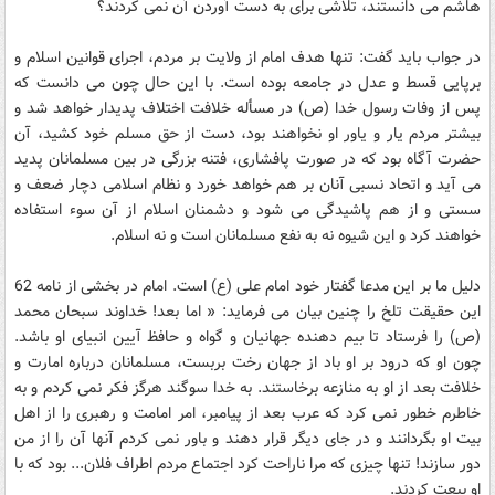
هاشم مى دانستند، تلاشى براى به دست آوردن آن نمى کردند؟
در جواب باید گفت: تنها هدف امام از ولایت بر مردم، اجراى قوانین اسلام و
برپایى قسط و عدل در جامعه بوده است. با این حال چون مى دانست که
پس از وفات رسول خدا (ص) در مسأله خلافت اختلاف پدیدار خواهد شد و
بیشتر مردم یار و یاور او نخواهند بود، دست از حق مسلم خود کشید، آن
حضرت آگاه بود که در صورت پافشارى، فتنه بزرگى در بین مسلمانان پدید
مى آید و اتحاد نسبى آنان بر هم خواهد خورد و نظام اسلامى دچار ضعف و
سستى و از هم پاشیدگى مى شود و دشمنان اسلام از آن سوء استفاده
خواهند کرد و این شیوه نه به نفع مسلمانان است و نه اسلام.
دلیل ما بر این مدعا گفتار خود امام علی (ع) است. امام در بخشى از نامه 62
این حقیقت تلخ را چنین بیان مى فرماید: « اما بعد! خداوند سبحان محمد
(ص) را فرستاد تا بیم دهنده جهانیان و گواه و حافظ آیین انبیاى او باشد.
چون او که درود بر او باد از جهان رخت بربست، مسلمانان درباره امارت و
خلافت بعد از او به منازعه برخاستند. به خدا سوگند هرگز فکر نمى کردم و به
خاطرم خطور نمى کرد که عرب بعد از پیامبر، امر امامت و رهبرى را از اهل
بیت او بگردانند و در جاى دیگر قرار دهند و باور نمى کردم آنها آن را از من
دور سازند! تنها چیزى که مرا ناراحت کرد اجتماع مردم اطراف فلان... بود که با
او بیعت کردند.