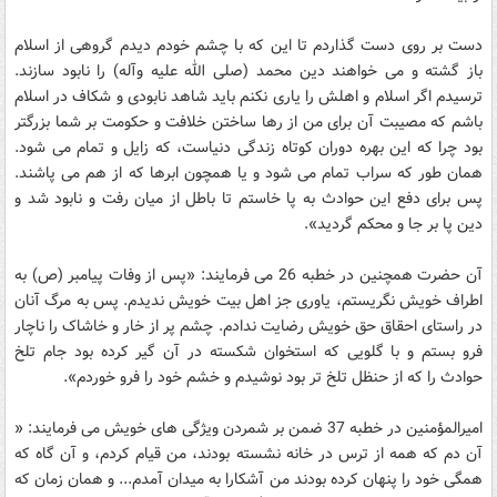
دست بر روى دست گذاردم تا این که با چشم خودم دیدم گروهى از اسلام
باز گشته و مى خواهند دین محمد (صلى الله علیه وآله) را نابود سازند.
ترسیدم اگر اسلام و اهلش را یارى نکنم باید شاهد نابودى و شکاف در اسلام
باشم که مصیبت آن براى من از رها ساختن خلافت و حکومت بر شما بزرگتر
بود چرا که این بهره دوران کوتاه زندگى دنیاست، که زایل و تمام مى شود.
همان طور که سراب تمام مى شود و یا همچون ابرها که از هم مى پاشند.
پس براى دفع این حوادث به پا خاستم تا باطل از میان رفت و نابود شد و
دین پا بر جا و محکم گردید».
آن حضرت همچنین در خطبه 26 مى فرمایند: «پس از وفات پیامبر (ص) به
اطراف خویش نگریستم، یاورى جز اهل بیت خویش ندیدم. پس به مرگ آنان
در راستاى احقاق حق خویش رضایت ندادم. چشم پر از خار و خاشاک را ناچار
فرو بستم و با گلویى که استخوان شکسته در آن گیر کرده بود جام تلخ
حوادث را که از حنظل تلخ تر بود نوشیدم و خشم خود را فرو خوردم».
امیرالمؤمنین در خطبه 37 ضمن بر شمردن ویژگى هاى خویش مى فرمایند: «
آن دم که همه از ترس در خانه نشسته بودند، من قیام کردم، و آن گاه که
همگى خود را پنهان کرده بودند من آشکارا به میدان آمدم... و همان زمان که