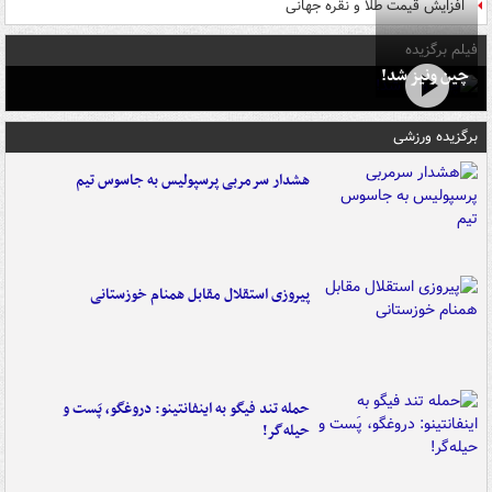
افزایش قیمت طلا و نقره جهانی
فیلم برگزیده
چین ونیز شد!
برگزیده ورزشی
هشدار سرمربی پرسپولیس به جاسوس تیم
پیروزی استقلال مقابل همنام خوزستانی
حمله تند فیگو به اینفانتینو: دروغگو، پَست‌ و
حیله‌گر!