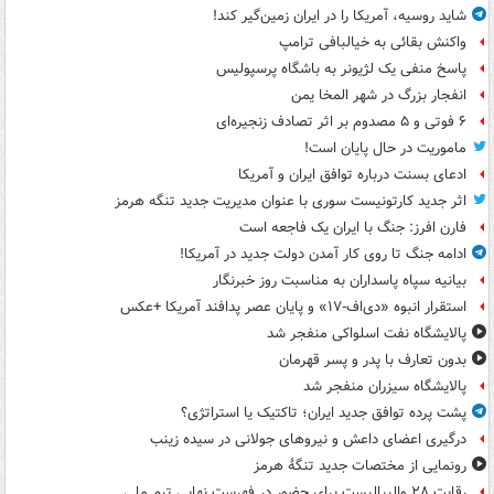
شاید روسیه، آمریکا را در ایران زمین‌گیر کند!
واکنش بقائی به خیالبافی ترامپ
پاسخ منفی یک لژیونر به باشگاه پرسپولیس
انفجار بزرگ در شهر المخا یمن
۶ فوتی و ۵ مصدوم بر اثر تصادف زنجیره‌ای
ماموریت در حال پایان است!
ادعای بسنت درباره توافق ایران و آمریکا
اثر جدید کارتونیست سوری با عنوان مدیریت جدید تنگه هرمز
فارن افرز: جنگ با ایران یک فاجعه است
ادامه جنگ تا روی کار آمدن دولت جدید در آمریکا!
بیانیه سپاه پاسداران به مناسبت روز خبرنگار
استقرار انبوه «دی‌اف‑۱۷» و پایان عصر پدافند آمریکا +عکس
پالایشگاه نفت اسلواکی منفجر شد
بدون تعارف با پدر و پسر قهرمان
پالایشگاه سیزران منفجر شد
پشت پرده توافق جدید ایران؛ تاکتیک یا استراتژی؟
درگیری اعضای داعش و نیروهای جولانی در سیده زینب
رونمایی از مختصات جدید تنگۀ هرمز
رقابت ۲۸ والیبالیست برای حضور در فهرست نهایی تیم ملی