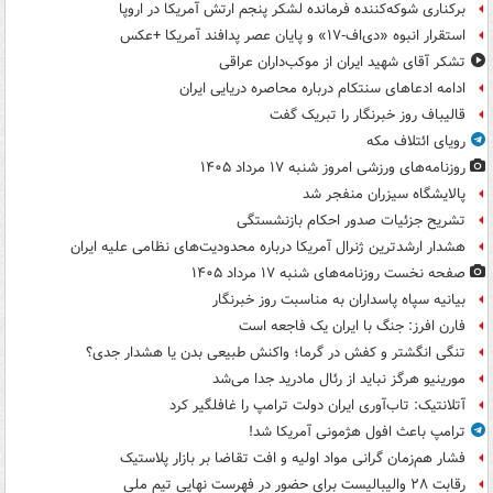
برکناری شوکه‌کننده فرمانده لشکر پنجم ارتش آمریکا در اروپا
استقرار انبوه «دی‌اف‑۱۷» و پایان عصر پدافند آمریکا +عکس
تشکر آقای شهید ایران از موکب‌داران عراقی
ادامه ادعاهای سنتکام درباره محاصره دریایی ایران
قالیباف روز خبرنگار را تبریک گفت
رویای ائتلاف مکه
روزنامه‌های ورزشی امروز ‌شنبه ۱۷ مرداد ۱۴۰۵
پالایشگاه سیزران منفجر شد
تشریح جزئیات صدور احکام بازنشستگی
هشدار ارشدترین ژنرال آمریکا درباره محدودیت‌های نظامی علیه ایران
صفحه نخست روزنامه‌های شنبه ۱۷ مرداد ۱۴۰۵
بیانیه سپاه پاسداران به مناسبت روز خبرنگار
فارن افرز: جنگ با ایران یک فاجعه است
تنگی انگشتر و کفش در گرما؛ واکنش طبیعی بدن یا هشدار جدی؟
مورینیو هرگز نباید از رئال مادرید جدا می‌شد
آتلانتیک: تاب‌آوری ایران دولت ترامپ را غافلگیر کرد
ترامپ باعث افول هژمونی آمریکا شد!
فشار هم‌زمان گرانی مواد اولیه و افت تقاضا بر بازار پلاستیک
رقابت ۲۸ والیبالیست برای حضور در فهرست نهایی تیم ملی