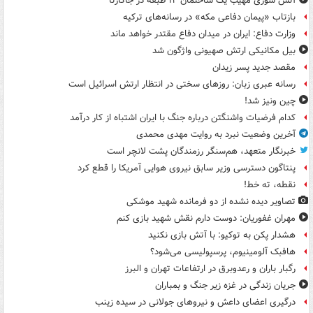
آتش سوزی مهیب یک ساختمان ۱۲ طبقه در جاکارتا
بازتاب «پیمان دفاعی مکه» در رسانه‌های ترکیه
وزارت دفاع: ایران در میدان دفاع مقتدر خواهد ماند
بیل مکانیکی ارتش صهیونی واژگون شد
مقصد جدید پسر زیدان
رسانه عبری زبان: روزهای سختی در انتظار ارتش اسرائیل است
چین ونیز شد!
کدام فرضیات واشنگتن درباره جنگ با ایران اشتباه از کار درآمد
آخرین وضعیت نبرد به روایت مهدی محمدی
خبرنگار متعهد، هم‌سنگر رزمندگان پشت لانچر است
پنتاگون دسترسی وزیر سابق نیروی هوایی آمریکا را قطع کرد
نقطه، ته خط!
تصاویر دیده‌ نشده از دو فرمانده شهید موشکی
مهران غفوریان: دوست دارم نقش شهید بازی کنم
هشدار پکن به توکیو: با آتش بازی نکنید
هافبک آلومینیوم، پرسپولیسی می‌شود؟
رگبار باران و رعدوبرق در ارتفاعات تهران و البرز
جریان زندگی در غزه زیر جنگ و بمباران
درگیری اعضای داعش و نیروهای جولانی در سیده زینب