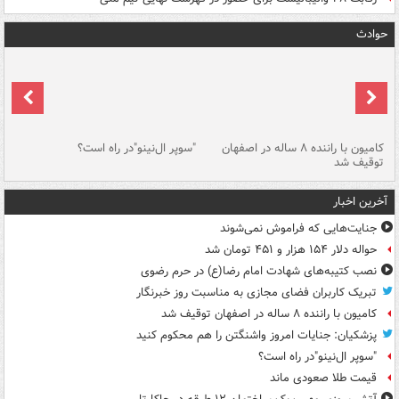
حوادث
۱ خودرو با ۱۹
کامیون با راننده ۸ ساله در اصفهان
"سوپر ال‌نینو"در راه است؟
رگ
توقیف شد
ته
آخرین اخبار
جنایت‌هایی که فراموش نمی‌شوند
حواله دلار ۱۵۴ هزار و ۴۵۱ تومان شد
نصب کتیبه‌های شهادت امام رضا(ع) در حرم رضوی
تبریک کاربران فضای مجازی به مناسبت روز خبرنگار
کامیون با راننده ۸ ساله در اصفهان توقیف شد
پزشکیان: جنایات امروز واشنگتن را هم محکوم کنید
"سوپر ال‌نینو"در راه است؟
قیمت طلا صعودی ماند