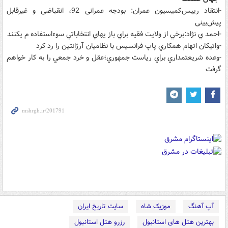
-انتقاد رییس‌کمیسیون عمران: بودجه عمرانی 92، انقباضی و غیرقابل
پیش‌بینی
-احمد ي نژاد:برخي از ولايت فقيه براي باز يهاي انتخاباتي سوءاستفاده م يكنند
-واتيكان اتهام همكاري پاپ فرانسيس با نظاميان آرژانتين را رد كرد
-وعده شريعتمداري براي رياست جمهوري؛عقل و خرد جمعي را به کار خواهم
گرفت
آپ آهنگ
موزیک شاه
سایت تاریخ ایران
بهترین هتل های استانبول
رزرو هتل استانبول