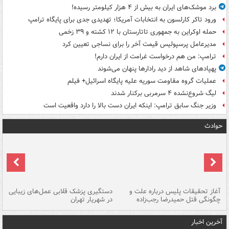
برد موشک‌های ایران به بیش از ۴ هزار کیلومتر رسیده!
ورود تاکر کارلسون به انتخابات آمریکا؛ تهدیدی جدی برای پایگاه ترامپ
حمله اوکراین به جمهوری تاتارستان با ۱۲ کشته و ۳۹ زخمی
مدیرعامل پرسپولیس قیمت آخر را برای نساجی تعیین کرد
ترامپ: من هم درخواست غرامت از ایران دارم!
پهپادهای شاهد از دید رادارها پنهان می‌شوند
عملیات گروه مقاومت سوریه علیه پایگاه اسرائیل+ فیلم
لیگ شروع‌نشده ۴ سرمربی برکنار شدند
وزیر جنگ سابق ترامپ: اینکه ایران دست بالا را دارد واقعیت است
حوادث
آغاز تحقیقات پلیس درباره علت و
دستگیری پزشک قلابی عمل‌های زیبایی
هش
چگونگی قتل حمیدرضا رجب‌زاده
در شهریار تهران
ها
آخرین اخبار