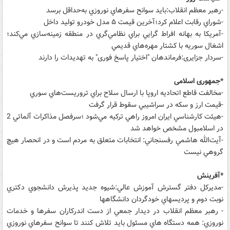
-رهبر معظم انقلاب:بايد سوانح سفرهاي نوروزي به‌حداقل برسد
-شوراي رقابت اعلام كرد؛آخرين قیمت‌ ۵ مدل خودرو توليد داخل
-آمريكا به بهانه افراط گرايي براي نظامي‌گري در منطقه زمينه‌سازي مي‌كند؛
اشغال سوريه با كشتار مهره‌هاي قديمي
-سردار جزایری:فرماندهان "اختیار پاسخ فوری" به تهدیدات را دارند
*جمهوری اسلامی
-مخالفت قاطع اتحاديه اروپا با ارسال سلاح براي تروريست‌هاي سوري
-قيمت ارز و سكه در سراشيبي سقوط قرار گرفت
-هيئت كارشناسي ايران امروز راهي تركيه مي‌شود ؛سرفصل مذاكرات آلماتي 2
در اسلامبول مشخص خواهد شد
-آيت‌الله هاشمي رفسنجاني: انتخابات متعلق به مردم است و در انحصار هيچ
گروهي نيست
*آفرینش
-مديرکل دفتر گسترش آموزش عالي:شيوه جديد پذيرش دانشجوي دکتري
نوبت دوم و پرديسهاي خودگردان دانشگاهها
- رهبر معظم انقلاب در ديدار جمعي از دست اندرکاران سفرها و خدمات
نوروزي: همه دستگاه هاي مسئول بايد تلاش کنند تا سوانح سفرهاي نوروزي