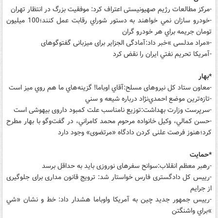
-مرکز مطالعات رژیم صهیونیستی اعتراف کرد: موفقیت بزرگ در انتظار تهران
-خودرو سازان نمي خواهند به دستور شوراي رقابت عمل كنند؛100 ميليون
تومان جريمه براي هر خودرو گران
-«مراد مدلسی »خبر داد:آمادگی الجزایر برای میزبانی گفتوگوهای
-آمريكا تحريم نفتي ايران را نقض كرد
*بهار
-معاون ستاد کل نیروهای مسلح:آقاي اوباما! گزينه‌هاي ما هم روي ميز است
-تازه‌ترين موضع احمدي‌نژاد درباره شيعه و سني
-سرپرست وزارت بهداشت:توزیع نامناسب علت کمبود داروی بیهوشی است
-حسن كمالي، وكيل خانواده مرحوم محمد كامراني، در گفت‌و‌گو با بهار مطرح
کرد؛هنوز فرصت علنی کردن دادگاه «مرتضوی» وجود دارد
*حمایت
-رهبر معظم انقلاب:سوانح سفرهای نوروزی باید به حداقل برسد
-رییس کل دادگستری فارس خواستار شد: ترویج قانون مداری برای جلوگیری
از جرایم
-ریيس جمهور جديد چين به آمريكا واوباما هشدار داد: خط و نشان «شي
»براي واشنگتن