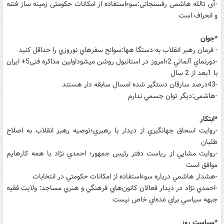
-آی تالله هاشمی رفسنجانی:سوءاستفاده از امکانات حکومتی زمینه ساز فتنه
و انحراف است
*جوان
- فرمان رهبر انقلاب به دستگا هها:سوانح سفرهاي نوروزي را حداقل كنيد
-دورنماي آلماتي 2؛امروز در استانبول روشن ميشوداولين مذاكره فنی5+ ايران
با 1بعد از 2 سال
-43درصد سارقان دستگير شده امسال سابقه دار هستند
-هاشمی:ديگر توان جسمي ندارم
*ابتکار
-روايت اسحاق جهانگيري از ديدار با رهبري؛توصيه رهبر انقلاب به اصلاح
طلبان
-روايت مشايي از رياست دفتر رئيس جمهور؛ احمدي نژاد با همه کارهايم
موافق است
-هشدار هاشمي درباره سوءاستفاده از امکانات حکومتي در انتخابات
-احمدي نژاد در ديدار فعالان کانون‌هاي فرهنگي و هنري مساجد: ولايت فقيه
جبهه سياسي براي عده‌اي خاص نيست
*سیاست روز