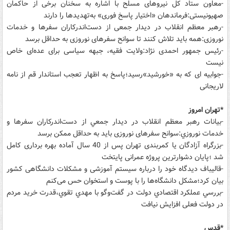
-معاون ستاد کل نیروهای مسلح با اشاره به سخنان برخی از حاکمان
صهیونیستی:فرماندهان «اختیار پاسخ فوری» به‌تهدیدها را دارند
-رهبر معظم انقلاب در دیدار جمعی از دست‌اندرکاران سفرها و خدمات
نوروزی:همه باید تلاش کنند تا سوانح سفرهای نوروزی به حداقل برسد
-رئیس جمهور احمدی نژاد:ولایت فقیه، جبهه سیاسی برای عده‌ای خاص
نیست
-جوابیه ای که به «خورشید»رسید؛پاسخ به اظهار تعجب استاندار قم از نامه
لاریجانی
*تهران امروز
-بیانات رهبر معظم انقلاب در ديدار جمعي از دست‌اندركاران سفرها و
خدمات نوروزي:سوانح سفرهای نوروزی باید به حداقل ممکن برسد
-بزرگراه آزادگان یا کمربندی تهران پس از 40 سال آماده بهره برداری کامل
شد ؛پایان دشوارترین پروژه عمرانی پایتخت
-قالیباف دیدگاه خود را درباره سیستم آموزشی و مشکلات دانشگاهی کشور
بیان کرد؛مشکل دانشگاه‌ها را با پوست و استخوان حس می‌کنم
-بررسي عملكرد اقتصادي دولت در گفت‌وگو با مهدي تقوي،قدرت خرید مردم
در دولت فعلی افزایش نیافت
*قدس