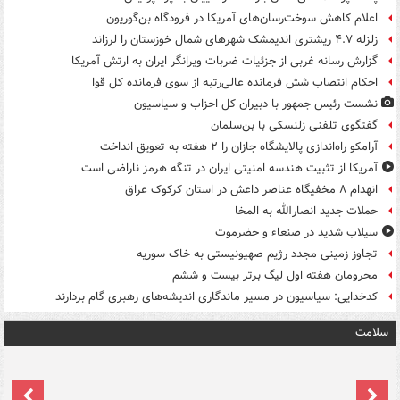
اعلام کاهش سوخت‌رسان‌های آمریکا در فرودگاه بن‌گوریون
زلزله ۴.۷ ریشتری اندیمشک شهرهای شمال خوزستان را لرزاند
گزارش رسانه غربی از جزئیات ضربات ویرانگر ایران به ارتش آمریکا
احکام انتصاب شش فرمانده عالی‌رتبه از سوی فرمانده کل قوا
نشست رئیس جمهور با دبیران کل احزاب و سیاسیون
گفتگوی تلفنی زلنسکی با بن‌سلمان
آرامکو راه‌اندازی پالایشگاه جازان را ۲ هفته به تعویق انداخت
آمریکا از تثبیت هندسه امنیتی ایران در تنگه هرمز ناراضی است
انهدام ۸ مخفیگاه عناصر داعش در استان کرکوک عراق
حملات جدید انصارالله به المخا
سیلاب شدید در صنعاء و حضرموت
تجاوز زمینی مجدد رژیم صهیونیستی به خاک سوریه
محرومان هفته اول لیگ برتر بیست و ششم
کدخدایی: سیاسیون در مسیر ماندگاری اندیشه‌های رهبری گام بردارند
سلامت