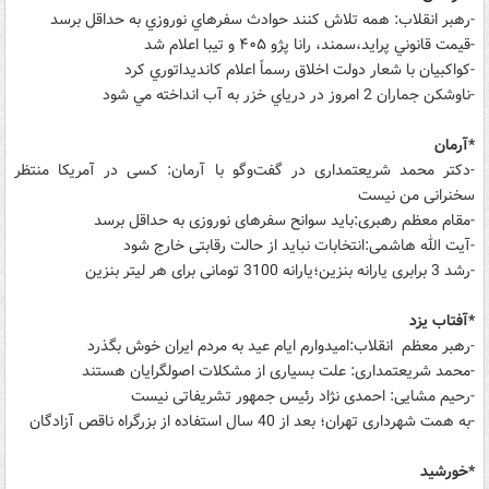
-رهبر انقلاب: همه تلاش کنند حوادث سفرهاي نوروزي به حداقل برسد
-قيمت قانوني پرايد،سمند، رانا پژو ۴۰۵ و تيبا اعلام شد
-کواکبيان با شعار دولت اخلاق رسماً اعلام کانديداتوري کرد
-ناوشکن جماران 2 امروز در درياي خزر به آب انداخته مي شود
*آرمان
-دکتر محمد شریعتمداری در گفت‌وگو با آرمان: کسی در آمریکا منتظر
سخنرانی من نیست
-مقام معظم رهبری:باید سوانح سفرهای نوروزی به حداقل برسد
-آیت الله هاشمی:انتخابات نباید از حالت رقابتی خارج شود
-رشد 3 برابری یارانه بنزین؛یارانه 3100 تومانی برای هر لیتر بنزین
*آفتاب یزد
-رهبر معظم انقلاب:امیدوارم ایام عید به مردم ایران خوش بگذرد
-محمد شریعتمداری: علت بسیاری از مشکلات اصولگرایان هستند
-رحیم مشایی: احمدی نژاد رئیس جمهور تشریفاتی نیست
-به همت شهرداری تهران؛ بعد از 40 سال استفاده از بزرگراه ناقص آزادگان
*خورشید