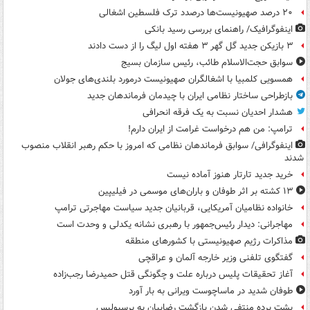
۲۰ درصد صهیونیست‌ها درصدد ترک فلسطین اشغالی
اینفوگرافیک/ راهنمای بررسی رسید بانکی
۳ بازیکن جدید گل گهر ۳ هفته اول لیگ را از دست دادند
سوابق حجت‌الاسلام طائب، رئیس سازمان بسیج
همسویی کلمبیا با اشغالگران صهیونیست درمورد بلندی‌های جولان
بازطراحی ساختار نظامی ایران با چیدمان فرماندهان جدید
هشدار احدیان نسبت به یک فرقه انحرافی
ترامپ: من هم درخواست غرامت از ایران دارم!
اینفوگرافی/ سوابق فرماندهان نظامی که امروز با حکم رهبر انقلاب منصوب
شدند
خرید جدید تارتار هنوز آماده نیست
۱۳ کشته بر اثر طوفان و باران‌های موسمی در فیلیپین
خانواده نظامیان آمریکایی، قربانیان جدید سیاست مهاجرتی ترامپ
مهاجرانی: دیدار رئیس‌جمهور با رهبری نشانه یکدلی و وحدت است
مذاکرات رژیم صهیونیستی با کشورهای منطقه
گفتگوی تلفنی وزیر خارجه آلمان و عراقچی
آغاز تحقیقات پلیس درباره علت و چگونگی قتل حمیدرضا رجب‌زاده
طوفان شدید در ماساچوست ویرانی به بار آورد
پشت پرده منتفی شدن بازگشت رضاییان به پرسپولیس