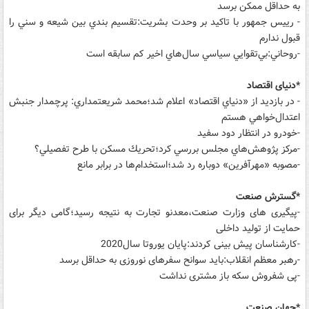
به حداقل ممکن برسد
- رييس جمهور با تاكيد بر وحدت بشريت:تقسيم بندي بين شيعه و سني را
قبول ندارم
-روحاني:بي‌تقوايي سياسي سال‌هاي اخير کم سابقه است
*دنیای اقتصاد
- در بازديد از «دنياي اقتصاد» اعلام شد؛محمد شريعتمداري: پرچمدار جنبش
اعتدال‌خواهي هستم
-خودرو در انتظار دود سفيد
-مركز پژوهش‌هاي مجلس بررسي كرد؛تحريك مسكن با طرح تفصيلي؟
-مصوبه «مهرآفرين» دوباره رد شد؛استخدام‌ها در برابر مانع
*گسترش صنعت
-پیگیری های وزارت صنعت،معدنو تجارت به نتیجه رسید؛گامی دیگر برای
حمایت از تولید داخلی
-کارشناسان پیش بینی کردند:پایان یوروتا سال2020
-رهبر معظم انقلاب:باید سوانح سفرهای نوروزی به حداقل برسد
-پی شفروش سکه باز مشتری نداشت
*جهان صنعت