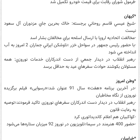
-فرمول شورای رقابت برای قیمت خودرو تكمیل شد
*کیهان
-شيخ عيسي قاسم روحاني برجسته: خاك بحرين جاي مزدوران آل سعود
نيست
-مخالفت اتحاديه اروپا با ارسال اسلحه براي مخالفان بشار اسد
-با حضور رئيس جمهور در سواحل خزر ؛ناوشكن ايراني جماران 2 امروز به آب
انداخته مي شود
-رهبر انقلاب در ديدار جمعي از دست اندركاران خدمات نوروزي: همه
مسئولان بكوشند حوادث سفرهاي عيد به حداقل برسد
*وطن امروز
-در آخرین برنامه «هفت» سال 91 عنوان شد؛«رسوایی» فیلم برگزیده
نوروزی از نگاه مخاطبان
-رهبر انقلاب در ديدار دست اندرکاران سفرهاي نوروزی تاكيد فرمودند؛توصيه
به رعايت قانون
-کواکبیان هم اعلام کاندیداتوری کرد
-حضور 400 هنرمند در سیما؛تلویزیون در نوروز 92 میزبان ستاره‌ها می‌شود
*خراسان