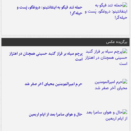
حمله تند فیگو به اینفانتینو: دروغگو، پَست‌ و
حیله‌گر!
برگزیده عکس
پرچم سیاه بر فراز گنبد حسینی همچنان در اهتزاز
است
حرم امیرالمومنین محیای آخر صفر شد
حال و هوای سامرا بعد از ایام اربعین