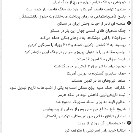
دو راهی دردناک ترامپ برای خروج از جنگ ایران
سندرز: ترامپ فاسد، آمریکا را وارد یک جنگ فاجعه بار کرده است
پاسخ تأمین‌اجتماعی به زمان پرداخت مابه‌التفاوت حقوق بازنشستگان
صحنه ای نادر از حیات وحش ایران در سبلان
جنگ مدعیان طلای کشتی جهان این بار در مسکو
سوخو۳۵ با این موشک‌ها به ناوهای‌جنگی حمله می‌کند
روسیه: به ۳ کشتی اوکراین حمله و ۲۰۳ پهپاد را سرنگون کردیم
ترامپ مقاله‌ای را با عنوان پیروزی خیالی در جنگ ایران بازنشر کرد
قیمت جهانی طلا امروز ۱۶ مرداد
برخورد پراید با تیر برق ۲ فوتی بر جای گذاشت
حمله سایبری گسترده به بورس آمریکا
صنعا: نیروهای ما در کمین‌ هستند
تلگراف: جنگ علیه ایران ممکن است به یکی از اشتباهات تاریخ تبدیل شود
ثبت تاریخی‌ترین کاهش تردد در تنگه هرمز
تنظیم قولنامه برای اسناد سبزرنگ ممنوع شد
شروع تلخ مدافع تیم ملی پس از جدایی از پرسپولیس
امضای توافق دفاعی بین عربستان، ترکیه و پاکستان
۱۰ خوشحالی گل زودتر از موعد
ایتالیا خرید رادار اسرائیلی را متوقف کرد