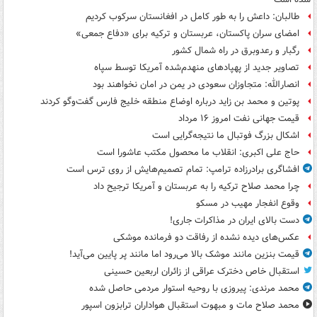
طالبان: داعش را به طور کامل در افغانستان سرکوب کردیم
امضای سران پاکستان، عربستان و ترکیه برای «دفاع جمعی»
رگبار و رعدوبرق در راه شمال کشور
تصاویر جدید از پهپادهای منهدم‌شده آمریکا توسط سپاه
انصارالله: متجاوزان سعودی در یمن در امان نخواهند بود
پوتین و محمد بن زاید درباره اوضاع منطقه خلیج فارس گفت‌وگو کردند
قیمت جهانی نفت امروز ۱۶ مرداد
اشکال بزرگ فوتبال ما نتیجه‌گرایی است
حاج علی اکبری: انقلاب ما محصول مکتب عاشورا است
افشاگری برادرزاده ترامپ: تمام تصمیم‌هایش از روی ترس است
چرا محمد صلاح ترکیه را به عربستان و آمریکا ترجیح داد
وقوع انفجار مهیب در مسکو
دست بالای ایران در مذاکرات جاری!
عکس‌های دیده نشده از رفاقت دو فرمانده‌ موشکی
قیمت بنزین مانند موشک بالا می‌رود اما مانند پر پایین می‌آید!
استقبال خاص دخترک عراقی از زائران اربعین حسینی
محمد مرندی: پیروزی با روحیه استوار مردمی حاصل شده
محمد صلاح مات و مبهوت استقبال هواداران ترابزون اسپور