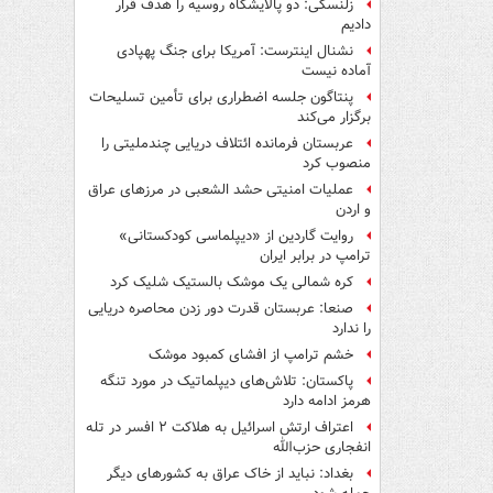
زلنسکی: دو پالایشگاه روسیه را هدف قرار
دادیم
نشنال اینترست: آمریکا برای جنگ پهپادی
آماده نیست
پنتاگون جلسه اضطراری برای تأمین تسلیحات
برگزار می‌کند
عربستان فرمانده ائتلاف دریایی چندملیتی را
منصوب کرد
عملیات امنیتی حشد الشعبی در مرزهای عراق
و اردن
روایت گاردین از «دیپلماسی کودکستانی»
ترامپ در برابر ایران
کره شمالی یک موشک بالستیک شلیک کرد
صنعا: عربستان قدرت دور زدن محاصره دریایی
را ندارد
خشم ترامپ از افشای کمبود موشک
پاکستان: تلاش‌های دیپلماتیک در مورد تنگه
هرمز ادامه دارد
اعتراف ارتش اسرائیل به هلاکت ۲ افسر در تله
انفجاری حزب‌الله
بغداد: نباید از خاک عراق به کشورهای دیگر