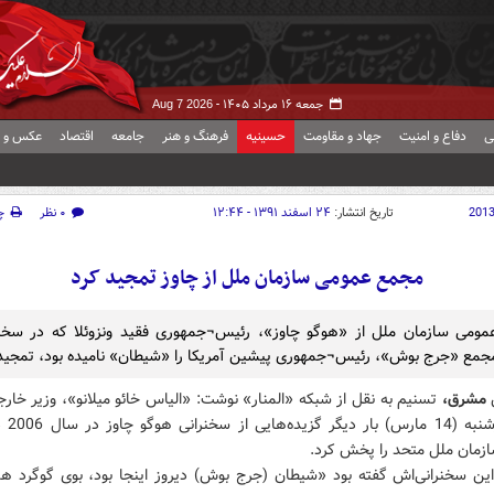
جمعه ۱۶ مرداد ۱۴۰۵ -
Aug 7 2026
ی
دفاع و امنیت
جهاد و مقاومت
حسینیه
فرهنگ و هنر
جامعه
اقتصاد
عکس و ف
201
تاریخ انتشار:
۲۴ اسفند ۱۳۹۱ - ۱۲:۴۴
۰ نظر
چ
مجمع عمومی سازمان ملل از چاوز تمجید کرد
ومی سازمان ملل از «هوگو چاوز»، رئیس¬جمهوری فقید ونزوئلا که در سخن
مع «جرج بوش»، رئیس¬جمهوری پیشین آمریکا را «شیطان» نامیده بود، تمجید 
ش
مشرق،
تسنیم به نقل از شبکه «المنار» نوشت: «الیاس خائو میلانو»، وزیر خارجه
روز چهارشنب
زمان ملل متحد را پخش کرد.
این سخنرانی‌اش گفته بود «شیطان (جرج بوش) دیروز اینجا بود، بوی گوگرد هم