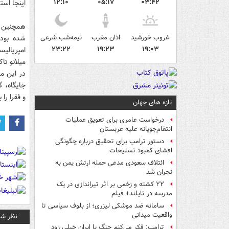
۱۲:۱۰
۰۵:۱۷
۰۳:۴۲
اینجا اس
همچنین م
غروب خورشید
اذان مغرب
نیمه‌شب شرعی
شده بودن
۲۳:۲۲
۱۹:۲۳
۱۹:۰۳
امپریالیس
میلانو ت
در این م
جایگاه، 
و فقرا را
تازه های جهان
درخواست عامری برای تعویق عملیات
انتقام‌جویانه علیه عربستان
دستور ترامپ برای تحقیق درباره چگونگی
افشای کمبود تسلیحات
ائتلاف سعودی مدعی حمله ارتش یمن به
نجران شد
۲۲ کشته و زخمی بر اثر تیراندازی در یک
مدرسه در تایلند+ فیلم
سامانه ضد موشکی لیزری؛ از بلوف سیاسی تا
واقعیت میدانی
نظر شم
ترامپ: فکر می‌کنم جنگ با ایران خیلی زود