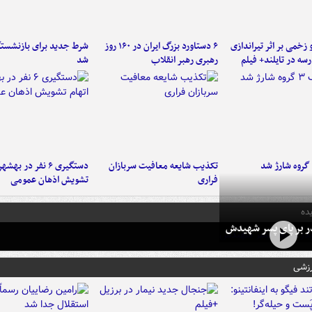
و زخمی بر اثر تیراندازی
۶ دستاورد بزرگ ایران در ۱۶۰ روز
شرط جدید برای بازنشستگ
سه در تایلند+ فیلم
رهبری رهبر انقلاب
شد
تکذیب شایعه معافیت سربازان
دستگیری ۶ نفر در به
فراری
تشویش اذهان عمومی
ده
در بر پای پسر شهیدش
رزشی