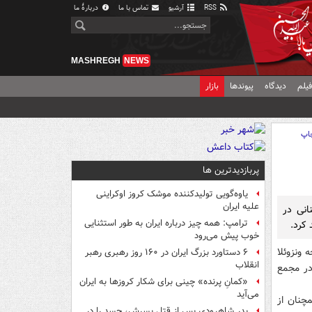
RSS
آرشیو
تماس با ما
دربارهٔ ما
MASHREGH
NEWS
یلم
دیدگاه
پیوندها
بازار
اپ
پربازدیدترین ها
یاوه‌گویی تولیدکننده موشک کروز اوکراینی
علیه ایران
انی در
ترامپ: همه چیز درباره ایران به طور استثنایی
کرد.
خوب پیش می‌رود
 ونزوئلا
۶ دستاورد بزرگ ایران در ۱۶۰ روز رهبری رهبر
انقلاب
ه (14 مارس) بار دیگر گزیده‌هایی از سخنرانی هوگو چاوز در سال 2006 در مجمع
«کمانِ پرنده» چینی برای شکار کروزها به ایران
می‌آید
چنان از
پدر شاهرودی پس از قتل پسرش، جسد را در