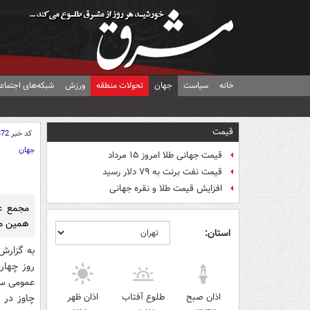
خانه
سیاست
جهان
تحولات منطقه
ورزش
شبکه‌های اجتماع
قیمت
کد خبر
372
جهان
قیمت جهانی طلا امروز ۱۵ مرداد
قیمت نفت برنت به ۷۹ دلار رسید
افزایش قیمت طلا و نقره جهانی
مجمع عم
همین مج
استان:
به گزار
عمومی سا
اذان صبح
طلوع آفتاب
اذان ظهر
چاوز در 