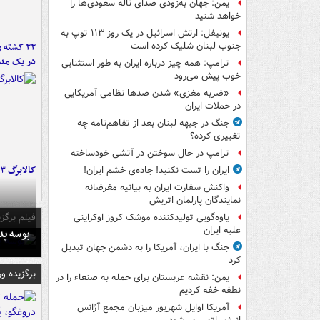
یمن: جهان به‌زودی صدای ناله سعودی‌ها را
خواهد شنید
یونیفل: ارتش اسرائیل در یک روز ۱۱۳ توپ به
۲۲ کشته 
جنوب لبنان شلیک کرده است
در یک مدر
ترامپ: همه چیز درباره ایران به طور استثنایی
خوب پیش می‌رود
«ضربه مغزی» شدن صدها نظامی آمریکایی
در حملات ایران
جنگ در جبهه لبنان بعد از تفاهم‌نامه چه
تغییری کرده؟
ترامپ در حال سوختن در آتشی خودساخته
کالابرگ ۳ گروه شارژ شد
ایران را تست نکنید! جاده‌ی خشم ایران!
واکنش سفارت ایران به بیانیه مغرضانه
نمایندگان پارلمان اتریش
فیلم برگزی
یاوه‌گویی تولیدکننده موشک کروز اوکراینی
علیه ایران
بوسه‌ پ
جنگ با ایران، آمریکا را به دشمن جهان تبدیل
کرد
برگزیده و
یمن: نقشه عربستان برای حمله به صنعاء را در
نطفه خفه کردیم
آمریکا اوایل شهریور میزبان مجمع آژانس