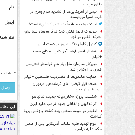
پایان می‌یابد
نام
نیمی از آمریکایی‌ها از تشدید هرج‌ومرج در
غرب آسیا می‌ترسند
ایمیل
ایالات متحده واقعاً یک «ببر کاغذی» است!
نیویورک تایمز فاش کرد: کارگروه ویژه سیا برای
نظر شما 
تفرقه افکنی در کوبا
کنترل کامل تنگه هرمز در دست ایران!
هشدار افسر ارشد آمریکایی به کاخ سفید
+فیلم
دبیرکل سازمان ملل باز هم خواستار آتش‌بس
فوری در اوکراین شد
*
لطفا عدد م
حمایت هلندی‌ها از مظلومیت فلسطین +فیلم
هدف قرار گرفتن اتاق‌ فرماندهی مزدوران
عربستان در یمن
شکست پروژه «خاورمیانه جدید» نتانیاهو
گزافه‌گویی و لفاظی جدید ترامپ علیه ایران
این مطالب
انفجار در حومه دمشق چند کشته و زخمی برجا
گذاشت
موج تهدید علیه قضات آمریکایی پس از صدور
حکم علیه ترامپ