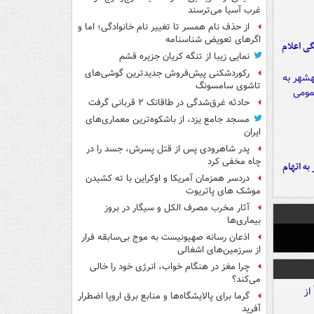
غرب آسیا می‌ترسند
از حذف نام همسر تا تغییر نام خانوادگی؛ اما و
اگرهای تعویض شناسنامه
ی اعلام
نمایی زیبا از تنگه کریان جزیره قشم
رکوردشکنی پیش‌فروش جدیدترین گوشی‌های
تاشوی سامسونگ
حادثه غرق‌شدگی در طاقانک ۲ قربانی گرفت
مسجد جامع یزد، از باشکوه‌ترین معماری‌های
ایران
پدر شاهرودی پس از قتل پسرش، جسد را در
چاه مخفی کرد
شهر به اتهام
دردسر همزمان آمریکا و اوکراین با ته کشیدن
موشک های پاتریوت
آثار مخرب مصرف الکل و سیگار در بروز
بیماری‌ها
اذعان رسانه صهیونیست به موج بی‌سابقه فرار
از سرزمین‌های اشغالی
چرا مغز در هنگام خواب، انرژی خود را خالی
می‌کند؟
گرما برای پالایشگاه‌ها و منابع برق اروپا اضطرار
آفرید