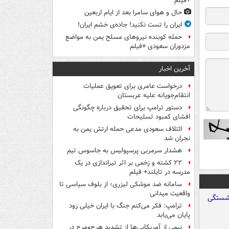
+فیلم
حال و هوای سامرا بعد از ایام اربعین
ایران را تست نکنید! جاده‌ی خشم ایران!
حمله کوبنده نیروهای مسلح یمن به مواضع
مزدوران سعودی +فیلم
آخرین اخبار
درخواست عامری برای تعویق عملیات
انتقام‌جویانه علیه عربستان
دستور ترامپ برای تحقیق درباره چگونگی
افشای کمبود تسلیحات
ائتلاف سعودی مدعی حمله ارتش یمن به
نجران شد
هشدار سرمربی پرسپولیس به جاسوس تیم
۲۲ کشته و زخمی بر اثر تیراندازی در یک
مدرسه در تایلند+ فیلم
سامانه ضد موشکی لیزری؛ از بلوف سیاسی تا
واقعیت میدانی
ترامپ: فکر می‌کنم جنگ با ایران خیلی زود
پایان می‌یابد
نیمی از آمریکایی‌ها از تشدید هرج‌ومرج در