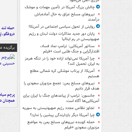
انرژی اتمی می‌شود
چالش بزرگ آمریکا در تأمین مهمات و موشک
نیروهای مسلح عراق به حال آماده‌باش
درآمدند
روایتی از تحول سیاسی اجتماعی در آمریکا!
حمله تند ف
دروغگو، پَ
پایان دور جدید مذاکرات دولت لبنان و رژیم
صهیونیستی در رم ایتالیا
سناتور آمریکایی: ترامپ نماد فساد،
برگزیده 
اقتدارگرایی و جنگ طلبی است +فیلم
چرا آمریکا نمی‌تواند اراده خود را در تنگه هرمز
به ایران تحمیل کند؟
آمریکا: از پرتاب موشکی کره شمالی مطلع
هستیم
نیروهای مسلح یمن: تجمع مزدوران سعودی را
هدف قرار دادیم
پرچم سیاه
جانسون: ترامپ از پیامدهای جنگ با ایران برای
همچنان در
آمریکایی‌ها آگاه است
تجاوز نظامی مجدد رژیم صهیونیستی به سوریه
چرا آمریکا دیگر بازدارندگی پیشین را ندارد؟
حمله کوبنده نیروهای مسلح یمن به مواضع
مزدوران سعودی +فیلم