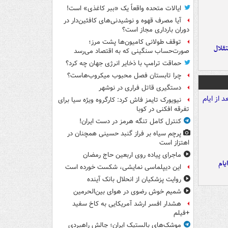
ایالات متحده واقعاً یک «ببر کاغذی» است!
آیا مصرف قهوه و نوشیدنی‌های کافئین‌دار در
دوران بارداری مجاز است؟
توقف طولانی کامیون‌ها پشت مرز؛
تقلال
صورت‌حساب سنگینی که به اقتصاد می‌رسد
حماقت ترامپ با ذخایر انرژی جهان چه کرد؟
چرا تابستان فصل محبوب میکروب‌هاست؟
دستگیری قاتل فراری در نوشهر
نیویورک تایمز فاش کرد: کارگروه ویژه سیا برای
تفرقه افکنی در کوبا
کنترل کامل تنگه هرمز در دست ایران!
پرچم سیاه بر فراز گنبد حسینی همچنان در
اهتزاز است
ماجرای پیاده روی اربعین حاج رمضان
یام
این دیپلماسی نمایشی، شکست خورده است
روایت پزشکیان از انحلال بانک آینده
شمیم خوش رضوی در هوای بین‌الحرمین
هشدار افسر ارشد آمریکایی به کاخ سفید
+فیلم
موشک‌های بالستیک ایران؛ چالش راهبردی