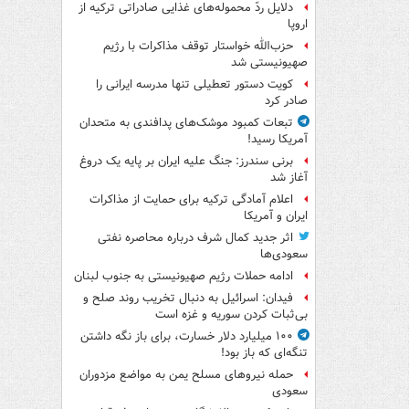
دلایل ردّ محموله‌های غذایی صادراتی ترکیه از
اروپا
حزب‌الله خواستار توقف مذاکرات با رژیم
صهیونیستی شد
کویت دستور تعطیلی تنها مدرسه ایرانی را
صادر کرد
تبعات کمبود موشک‌های پدافندی به متحدان
آمریکا رسید!
برنی سندرز: جنگ علیه ایران بر پایه یک دروغ
آغاز شد
اعلام آمادگی ترکیه برای حمایت از مذاکرات
ایران و آمریکا
اثر جدید کمال شرف درباره محاصره نفتی
سعودی‌ها
ادامه حملات رژیم صهیونیستی به جنوب لبنان
فیدان: اسرائیل به دنبال تخریب روند صلح و
بی‌ثبات کردن سوریه و غزه است
۱۰۰ میلیارد دلار خسارت، برای باز نگه داشتن
تنگه‌ای که باز بود!
حمله نیروهای مسلح یمن به مواضع مزدوران
سعودی