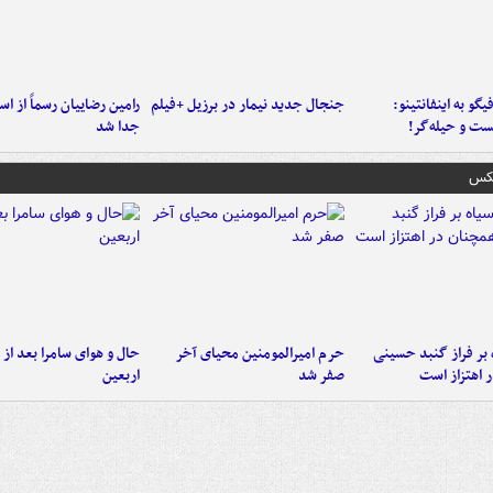
یگو به اینفانتینو:
جنجال جدید نیمار در برزیل +فیلم
رامین رضاییان رسماً از اس
ست‌ و حیله‌گر!
جدا شد
عکس
 بر فراز گنبد حسینی
حرم امیرالمومنین محیای آخر
حال و هوای سامرا بعد از ا
 اهتزاز است
صفر شد
اربعین