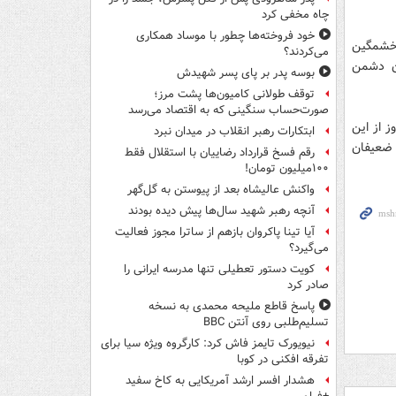
چاه مخفی کرد
خود فروخته‌ها چطور با موساد همکاری
 خشمگین
می‌کردند؟
دن دشمن
بوسه‌ پدر بر پای پسر شهیدش
توقف طولانی کامیون‌ها پشت مرز؛
صورت‌حساب سنگینی که به اقتصاد می‌رسد
 از این
ابتکارات رهبر انقلاب در میدان نبرد
 ضعیفان
رقم فسخ قرارداد رضاییان با استقلال فقط
۱۰۰میلیون تومان!
واکنش عالیشاه بعد از پیوستن به گل‌گهر
آنچه رهبر شهید سال‌ها پیش دیده بودند
آیا تینا پاکروان بازهم از ساترا مجوز فعالیت
می‌گیرد؟
کویت دستور تعطیلی تنها مدرسه ایرانی را
صادر کرد
پاسخ قاطع ملیحه محمدی به نسخه
تسلیم‌طلبی روی آنتن BBC
نیویورک تایمز فاش کرد: کارگروه ویژه سیا برای
تفرقه افکنی در کوبا
هشدار افسر ارشد آمریکایی به کاخ سفید