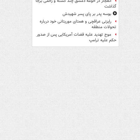
انفجار در حومه دمشق چند کشته و زخمی برجا
گذاشت
بوسه‌ پدر بر پای پسر شهیدش
رایزنی عراقچی و همتای موریتانی خود درباره
تحولات منطقه
موج تهدید علیه قضات آمریکایی پس از صدور
حکم علیه ترامپ