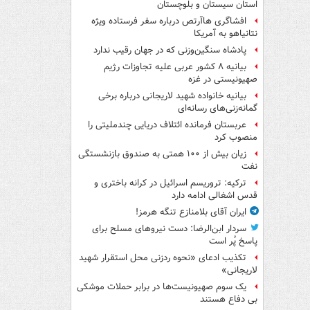
استان سیستان و بلوچستان
افشاگری هاآرتص درباره سفر فرستاده ویژه
نتانیاهو به آمریکا
پادشاه سنگین‌وزنی که در جهان رقیب ندارد
بیانیه ۸ کشور عربی علیه تجاوزات رژیم
صهیونیستی در غزه
بیانیه خانواده شهید لاریجانی درباره برخی
گمانه‌زنی‌های رسانه‌ای
عربستان فرمانده ائتلاف دریایی چندملیتی را
منصوب کرد
زیان بیش از ۱۰۰ همتی به صندوق‌ بازنشستگی
نفت
ترکیه: تروریسم اسرائیل در کرانه باختری و
قدس اشغالی ادامه دارد
ایران آقای بلامنازع تنگه هرمز!
سردار ابن‌الرضا: دست نیروهای مسلح برای
پاسخ پُر است
تکذیب ادعای «نحوه ردزنی محل استقرار شهید
لاریجانی»
یک‌ سوم صهیونیست‌ها در برابر حملات موشکی
بی دفاع هستند