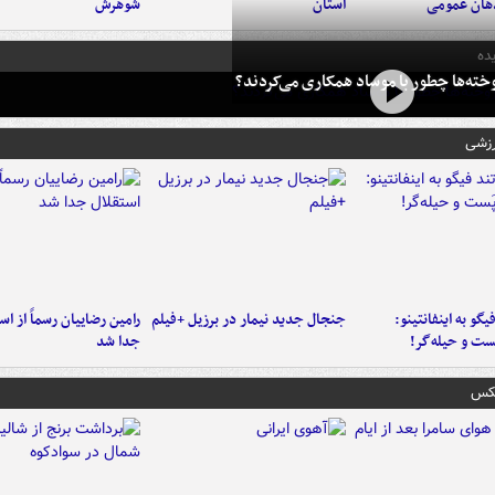
هان عمومی
استان
شوهرش
ده
خته‌ها چطور با موساد همکاری می‌کردند؟
رزشی
یگو به اینفانتینو:
جنجال جدید نیمار در برزیل +فیلم
رامین رضاییان رسماً از اس
ست‌ و حیله‌گر!
جدا شد
عکس