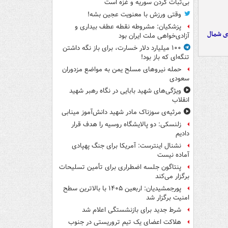
بی‌ثبات کردن سوریه و غزه است
وقتی ورزش با معنویت عجین بشه!
پزشکیان: مشروطه نقطه عطف بیداری و
ای شمال
آزادی‌خواهی ملت ایران بود
۱۰۰ میلیارد دلار خسارت، برای باز نگه داشتن
تنگه‌ای که باز بود!
حمله نیروهای مسلح یمن به مواضع مزدوران
سعودی
ویژگی‌های شهید بابایی در نگاه رهبر شهید
انقلاب
مرثیه‌ی سوزناک مادر شهید دانش‌آموز مینابی
زلنسکی: دو پالایشگاه روسیه را هدف قرار
دادیم
نشنال اینترست: آمریکا برای جنگ پهپادی
آماده نیست
پنتاگون جلسه اضطراری برای تأمین تسلیحات
برگزار می‌کند
پورجمشیدیان: اربعین ۱۴۰۵ با بالاترین سطح
امنیت برگزار شد
شرط جدید برای بازنشستگی اعلام شد
هلاکت اعضای یک تیم تروریستی در جنوب