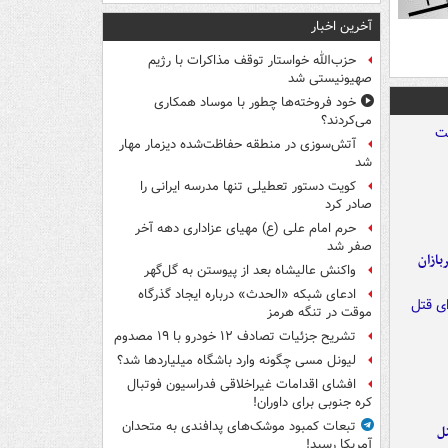
آخرین اخبار
حزب‌الله خواستار توقف مذاکرات با رژیم
صهیونیستی شد
خود فروخته‌ها چطور با موساد همکاری
می‌کردند؟
آتش‌سوزی در منطقه حفاظت‌شده دیزمار مهار
شد
کویت دستور تعطیلی تنها مدرسه ایرانی را
صادر کرد
حرم امام علی (ع) مهیای عزاداری دهه آخر
صفر شد
ازان
واکنش عالیشاه بعد از پیوستن به گل‌گهر
ادعای شبکه «الحدث» درباره ایجاد گذرگاه
موقت در تنگه هرمز
تشریح جزئیات تصادف ۱۲ خودرو با ۱۹ مصدوم
لیونل مسی چگونه وارد باشگاه میلیاردها شد؟
افشای اقدامات غیراخلاقی فدراسیون فوتبال
کره جنوبی برای داوران!
تبعات کمبود موشک‌های پدافندی به متحدان
ل
آمریکا رسید!