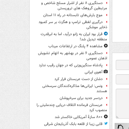
دستگیری ۸ نفر از اشرار مسلح شاخص و
مرتبطین گروهک های تروریستی
موج بارش‌های تابستانه در راه ۱۱ استان
درگیری لفظی ترامپ و هگزث بر سر کمبود
ذخایر موشکی
قرار بود ایران به زانو درآید، اما به ابرقدرت
منطقه تبدیل شد!
مشاهده ۴ پلنگ در ارتفاعات میناب
دستگیری ۶ نفر در بهشهر به اتهام تشویش
اذهان عمومی
پادشاه سنگین‌وزنی که در جهان رقیب ندارد
آهوی ایرانی
دشان از دست عربستان فرار کرد
ونس: ایرانی‌ها مذاکره‌کنندگان سرسختی
هستند
دردسر جدید برای سرخپوشان
عربستان فرمانده ائتلاف دریایی چندملیتی را
منصوب کرد
۸۰۰ سازۀ آمریکایی خاکستر شد
قابی زیبا از قلعه بابک آذربایجان شرقی