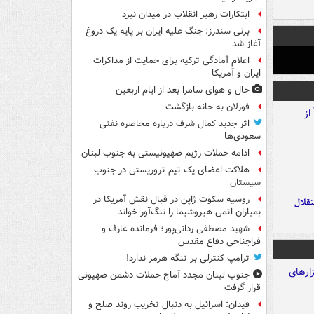
ابتکارات رهبر انقلاب در میدان نبرد
برنی سندرز: جنگ علیه ایران بر پایه یک دروغ
آغاز شد
اعلام آمادگی ترکیه برای حمایت از مذاکرات
ایران و آمریکا
حال و هوای سامرا بعد از ایام اربعین
فورلان به خانه بازگشت
اثر جدید کمال شرف درباره محاصره نفتی
سعودی‌ها
ادامه حملات رژیم صهیونیستی به جنوب لبنان
هلاکت اعضای یک تیم تروریستی در جنوب
سیستان
روسیه سکوت ژاپن در قبال نقش آمریکا در
تقلال
بمباران اتمی هیروشیما را ننگ‌آور خواند
شهید مصطفی ردانی‌پور؛ فرمانده عارف و
فراجناحی دفاع مقدس
ترامپ کنترلی بر تنگه هرمز ندارد!
جنوب لبنان مجدد آماج حملات دشمن صهیونی
قرار گرفت
فیدان: اسرائیل به دنبال تخریب روند صلح و