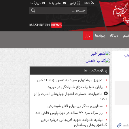
RSS
آرشیو
تماس با ما
دربارهٔ ما
MASHREGH
NEWS
یلم
دیدگاه
پیوندها
بازار
اپ
پربازدیدترین ها
تجهیز موشکهای سپاه به نفس اژدها+عکس
پایان تلخ یک نزاع خانوادگی در دورود
ماهواره‌ها خسارت انفجار جبل‌علی امارت را لو
دادند
سناریوی بلاگر زن برای قتل شوهرش
راز مرگ مرد ۷۲ ساله در تهرانپارس فاش شد
بیانیه خانواده شهید لاریجانی درباره برخی
گمانه‌زنی‌های رسانه‌ای