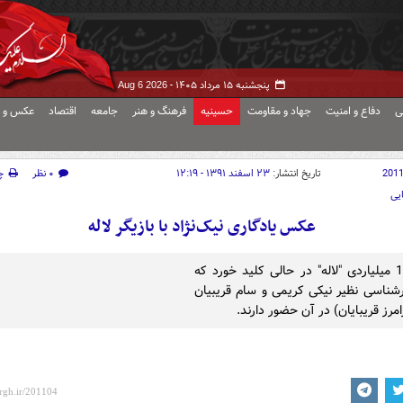
پنجشنبه ۱۵ مرداد ۱۴۰۵ -
Aug 6 2026
ی
دفاع و امنیت
جهاد و مقاومت
حسینیه
فرهنگ و هنر
جامعه
اقتصاد
عکس و ف
201
تاریخ انتشار:
۲۳ اسفند ۱۳۹۱ - ۱۲:۱۹
۰ نظر
چ
یی
عکس یادگاری نیک‌نژاد با بازیگر لاله
پروژه 10 میلیاردی "لاله" در حالی کلید خورد که
رشناسی نظیر نیکی کریمی و سام قریبیان
مرز قریبایان) در آن حضور دارند.