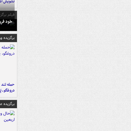
تشویش اذ
فیلم برگزی
خود فرو
برگزیده و
حمله تند ف
دروغگو، پَ
برگزیده 