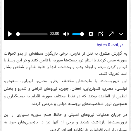
00:00
Play
Mute
Settings
PIP
Enter
Down
دریافت
0 bytes
fullscreen
به گزارش
مشرق
به نقل از فارس،‌ برخی بازیگران منطقه‌ای از بدو تحولات
سوریه سعی کردند با اعزام تروریست‌ها سوریه را ناامن کنند و در این وسط با
قربانی کردن مردم و ایجاد رعب و وحشت، آنها را علیه نظام و شخص بشار
اسد تحریک کنند.
این تروریست‌ها با ملیت‌های مختلف اردنی، مصری، لیبیایی، سعودی،
تونسی، مصری، اندونزیایی، افغان، چچن، نیروهای افراطی و تندرو و بخش
اعظمی از القاعده بودند که در نقاط مختلف سوریه اقدام به بمب‌گذاری و
همچنین ترور شخصیت‌های برجسته دولتی و مردمی کردند.
در جریان عملیات نیروهای امنیتی و حافظ صلح سوریه بسیاری از این
تروریست‌ها بازداشت شدند و برخی از آنها نیز در بازجویی‌های خود به
بسیاری از این اقدامات خرابکارانه اعتراف کردند.