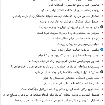
مجتبی جباری تیم جدیدش را انتخاب کرد
روایت رسانه عبری از دخالت آشکار ترامپ در کوبا
هشدار حماس درباره اقدامات توسعه طلبانه اشغالگران در کرانه باختری
احتمال سفر ویتکاف و کوشنر به اوکراین و روسیه
جان دوباره نگین فیروزه ای ایران «دریاچه ارومیه»
سرطان به استخوان‌های «بایدن» سرایت کرده است
پیروزی قاطع چلسی برابر میلان +فیلم
مهاجم پرسپولیس به پیکان پیوست
ترامپ، مرتکب جنایت جنگی شده است
دیدار دوستانه اما جدی؛ اینتر ۲- یوونتوس ۱ +فیلم
تساوی پرسپولیس مقابل الومینیوم اراک در دیدار دوستانه
پشت‌پرده مداخله آمریکا در حمایت از یِن ژاپن؛ خیرخواهی یا خودخواهی؟
همتی: کنترل ترازنامه بانک‌ها با جدیت دنبال می‌شود
سفر رئیس دستگاه اطلاعاتی عربستان به عراق
دلیل مخالفت AFC با میزبانی آبی‌ها در عراق
سخنگوی ارتش: نظم ایرانی حاکم بر تنگه غیرقابل بازگشت است
هشدار الموسوی درباره توطئه آمریکا برای ایجاد شکاف در نیروهای مسلح عراق
تعطیلی تدریجی مراکز دیالیز خصوصی به دلیل انباشت بدهی بیمه‌ها