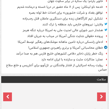
خاویر باردم؛ یک ستاره در برابر سکوت جهان
خدمه ناو لینکلن: پس از ۸ ماه حضور در دریا خسته و درمانده‌ شدیم
توافق بغداد و شرکت «شورون» برای احداث خط لوله بصره
تشکیل تیم کارآگاهان زبده برای دستگیری عاملان قتل رجب‌زاده
ولایتی: نیروهای خارجی باید منطقه را ترک کنند
هشدار دبیر شورای عالی امنیت ملی به امریکا درباره تنگه هرمز
پرونده حقوقی جنایت جنگی آمریکا در میناب به جریان افتاد
ادعای زلنسکی درباره تامین ماهانه موشک‌های رهگیر توسط آمریکا
خطای محاسباتی آمریکا و برتری راهبردی جمهوری اسلامی!
زنگ خطر پایان ذخایر دفاعی کشورهای خلیج فارس هم به صدا درآمد
عمان: مذاکرات مثبت و سازنده با ایران ادامه دارد
روایت رسانه اسرائیلی از فشار واشنگتن بر تل‌آویو برای آتش‌بس و خلع سلاح
حماس
سلامت