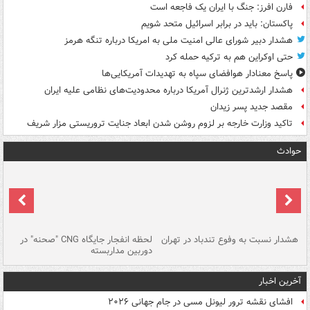
فارن افرز: جنگ با ایران یک فاجعه است
پاکستان: باید در برابر اسرائیل متحد شویم
هشدار دبیر شورای عالی امنیت ملی به امریکا درباره تنگه هرمز
حتی اوکراین هم به ترکیه حمله کرد
پاسخ معنادار هوافضای سپاه به تهدیدات آمریکایی‌ها
هشدار ارشدترین ژنرال آمریکا درباره محدودیت‌های نظامی علیه ایران
مقصد جدید پسر زیدان
تاکید وزارت خارجه بر لزوم روشن شدن ابعاد جنایت تروریستی مزار شریف
حوادث
ای
هشدار نسبت به وفوع تندباد در تهران
لحظه انفجار جایگاه CNG "صحنه" در
دس
دوربین مداربسته
ات
آخرین اخبار
افشای نقشه ترور لیونل مسی در جام جهانی ۲۰۲۶