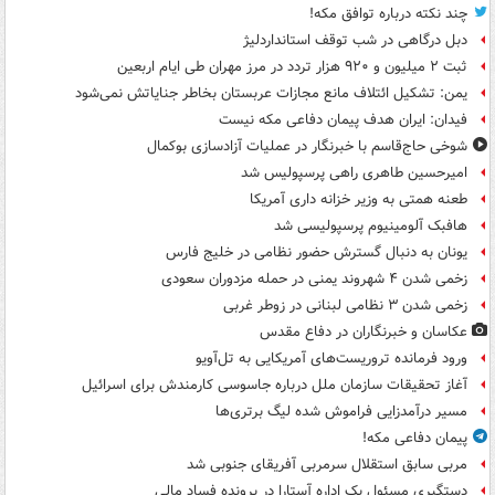
چند نکته درباره توافق مکه!
دبل درگاهی در شب توقف استانداردلیژ
ثبت ۲ میلیون و ۹۲۰ هزار تردد در مرز مهران طی ایام اربعین
یمن: تشکیل ائتلاف مانع مجازات عربستان بخاطر جنایاتش نمی‌شود
فیدان: ایران هدف پیمان دفاعی مکه نیست
شوخی حاج‌قاسم با خبرنگار در عملیات آزادسازی بوکمال
امیرحسین طاهری راهی پرسپولیس شد
طعنه همتی به وزیر خزانه داری آمریکا
هافبک آلومینیوم پرسپولیسی شد
یونان به دنبال گسترش حضور نظامی در خلیج فارس
زخمی شدن ۴ شهروند یمنی در حمله مزدوران سعودی
زخمی شدن ۳ نظامی لبنانی در زوطر غربی
عکاسان و خبرنگاران در دفاع مقدس
ورود فرمانده تروریست‌های آمریکایی به تل‌آویو
آغاز تحقیقات سازمان ملل درباره جاسوسی کارمندش برای اسرائیل
مسیر درآمدزایی فراموش شده لیگ برتری‌ها
پیمان دفاعی مکه!
مربی سابق استقلال سرمربی آفریقای جنوبی شد
دستگیری مسئول یک اداره آستارا در پرونده فساد مالی