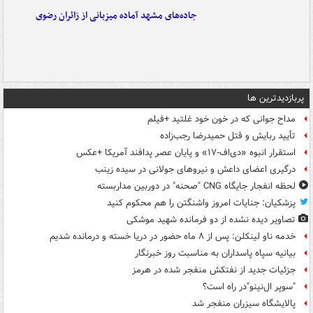
جاده‌های مشهد آماده میزبانی از زائران رضوی
پربازدیدترین ها
مداح جوانی که در خون خود غلتید +فیلم
تأیید ربایش و قتل حمیدرضا رجب‌زاده
استقرار انبوه «دی‌اف‑۱۷» و پایان عصر پدافند آمریکا +عکس
درگیری اعضای داعش و نیروهای جولانی در سیده زینب
لحظه انفجار جایگاه CNG "صحنه" در دوربین مداربسته
پزشکیان: جنایات امروز واشنگتن را هم محکوم کنید
تصاویر دیده‌ نشده از دو فرمانده شهید موشکی
خدمه ناو لینکلن: پس از ۸ ماه حضور در دریا خسته و درمانده‌ شدیم
بیانیه سپاه پاسداران به مناسبت روز خبرنگار
جزئیات جدید از نفتکش منفجر شده در هرمز
"سوپر ال‌نینو"در راه است؟
پالایشگاه سیزران منفجر شد