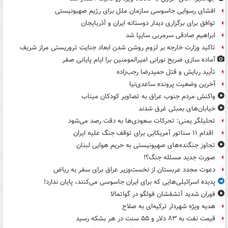
افشای رسوایی جاسوسی سازمان ملل برای رژیم صهیونیستی
توافق برای برگزاری دیدار دوستانه ایران و آذربایجان
ابراهیم صادقی سرمربی سایپا شد
تاکید وزارت خارجه بر لزوم روشن شدن ابعاد جنایت تروریستی مراز شریف
آماده سازی ضریح نورانی امیرالمومنین برا ایام پایانی صفر
تأیید ربایش و قتل حمیدرضا رجب‌زاده
آخرین وضعیت پرونده ساعدی‌نیا
واکنش مردم جنوب عراق به تصاویر کودکان میناب
خیابان‌های بمبئی غرق شدند
تحلیلگر یمنی: تحرکات سعودی‌ها به دقت رصد می‌شود
اقدام ۱۱ سناتور آمریکایی برای توقف جنگ علیه ایران
تجاوز جنگنده‌های صهیونیستی به حریم هوایی لبنان
صورت جدید مسئله جنگ؟!
دعوت مجدد عربستان از نخست‌وزیر عراق برای سفر به ریاض
پدیده اسرائیلی‌هایی که برای ایران جاسوسی می‌کنند، پایان ندارد!
فوران شدید آتشفشان فوئگو در گواتمالا
هدیه ویژه شهردار ترکیه‌ای به صلاح
قیمت نفت به ۸۳ دلار و ۵۵ سنت در هر بشکه رسید