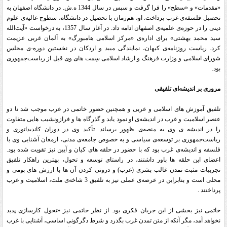
«مقدمات» و «سطح» را فرا گرفت و سپس در سال 1344 ه.ش. در دانشگاه اصفهان به
تحصیل فلسفه‌ی غرب پرداخت. او، هم‌زمان با تحصیل در دانشگاه، سطوح عالیه‌ی علوم
دینی را در حوزه‌ی علمیه‌ی اصفهان ادامه داد. در آغاز سال 1357، به درخواست «آیت‌الله
سید محمد بهشتی» برای اداره‌ی «مرکز اسلامی هامبورگ» به آلمان غربی عزیمت
کرد. ریاست روزنامه‌ی کیهان، نمایندگی میبد و اردکان در نخستین دوره-ی مجلس
شورای اسلامی و وزارت فرهنگ و ارشاد اسلامی سِمت های وی قبل از ریاست‌جمهوری
بود
.
مروری بر اندیشه‌
ای تلفیقی
تلفیق آموزش های اسلامی و غربی و همچنین حضور خاتمی در غرب موجب شد تا دو
عنصر اسلامیت و غرب در اندیشه‌ی او نمود یابد و گذرگاه ها و فرازونشیب هایی متفاوت
را در اندیشه ی وی به منصه‌ی ظهور برساند. تأکید وی در دوران کاندیداتوری و
ریاست‌جمهوری بر توسعه‌ی سیاسی و به خصوص جامعه‌ی مدنی، ارمغان آشنایی وی با
فلسفه و اندیشه‌ی غرب بود که با حضور در حلقه های کیان و آیین نیز تقویت شده بود.
اعضای این حلقه ها باور داشتند، در راستای توسعه و تحول، بهترین راهکار تلفیق
تجربیات مثبت تمدن غالب بشری (غرب) و درونی کردن آن ها با ارزش های بومی و
محلی است و بنابراین در عرصه‌ی عملی نیز به تلفیق 3 شاخه‌ی ملت، اسلامیت و غرب
پرداختند
.
خاتمی نیز بخشی از این جریان فکری بود. از نظر خاتمی نیز «تحول کارسازی پدید
نخواهد آمد، مگر آنکه از متن تمدن غرب بگذرد و شرط دگرگونی اساسی، آشنایی با غرب