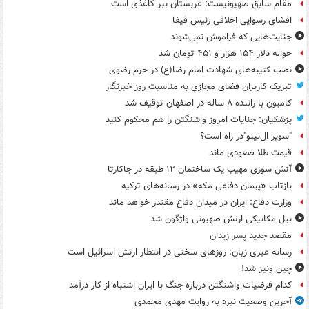
مقام سابق صهیونیست: عربستان ببر کاغذی است
افشای رسوایی اخلاقی رئیس فیفا
جنایت‌هایی که فراموش نمی‌شوند
حواله دلار ۱۵۴ هزار و ۴۵۱ تومان شد
نصب کتیبه‌های شهادت امام رضا(ع) در حرم رضوی
تبریک کاربران فضای مجازی به مناسبت روز خبرنگار
کامیون با راننده ۸ ساله در اصفهان توقیف شد
پزشکیان: جنایات امروز واشنگتن را هم محکوم کنید
"سوپر ال‌نینو"در راه است؟
قیمت طلا صعودی ماند
آتش سوزی مهیب یک ساختمان ۱۲ طبقه در جاکارتا
بازتاب «پیمان دفاعی مکه» در رسانه‌های ترکیه
وزارت دفاع: ایران در میدان دفاع مقتدر خواهد ماند
بیل مکانیکی ارتش صهیونی واژگون شد
مقصد جدید پسر زیدان
رسانه عبری زبان: روزهای سختی در انتظار ارتش اسرائیل است
چین ونیز شد!
کدام فرضیات واشنگتن درباره جنگ با ایران اشتباه از کار درآمد
آخرین وضعیت نبرد به روایت مهدی محمدی