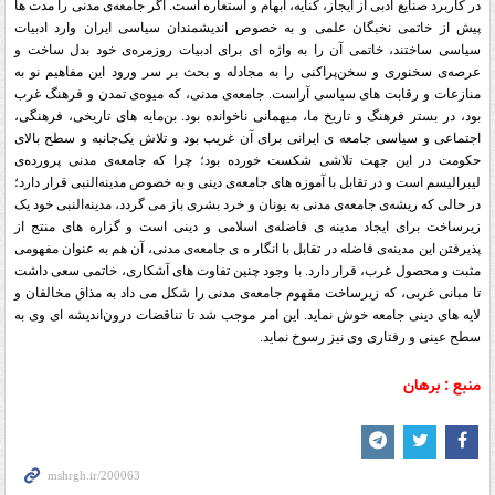
در کاربرد صنایع ادبی از ایجاز، کنایه، ابهام و استعاره است. اگر جامعه‌ی مدنی را مدت ها
پیش از خاتمی نخبگان علمی و به خصوص اندیشمندان سیاسی ایران وارد ادبیات
سیاسی ساختند، خاتمی آن را به واژه ای برای ادبیات روزمره‌ی خود بدل ساخت و
عرصه‌ی سخنوری و سخن‌پراکنی را به مجادله و بحث بر سر ورود این مفاهیم نو به
منازعات و رقابت های سیاسی آراست. جامعه‌ی مدنی، که میوه‌ی تمدن و فرهنگ غرب
بود، در بستر فرهنگ و تاریخ ما، میهمانی ناخوانده بود. بن‌مایه های تاریخی، فرهنگی،
اجتماعی و سیاسی جامعه ی ایرانی برای آن غریب بود و تلاش یک‌جانبه و سطح بالای
حکومت در این جهت تلاشی شکست خورده بود؛ چرا که جامعه‌ی مدنی پرورده‌ی
لیبرالیسم است و در تقابل با آموزه های جامعه‌ی دینی و به خصوص مدینه‌النبی قرار دارد؛
در حالی که ریشه‌ی جامعه‌ی مدنی به یونان و خرد بشری باز می گردد، مدینه‌النبی خود یک
زیرساخت برای ایجاد مدینه ی فاضله‌ی اسلامی و دینی است و گزاره های منتج از
پذیرفتن این مدینه‌ی فاضله در تقابل با انگار ه ی جامعه‌ی مدنی، آن هم به عنوان مفهومی
مثبت و محصول غرب، قرار دارد. با وجود چنین تفاوت های آشکاری، خاتمی سعی داشت
تا مبانی غربی، که زیرساخت مفهوم جامعه‌ی مدنی را شکل می داد به مذاق مخالفان و
لایه های دینی جامعه خوش نماید. این امر موجب شد تا تناقضات درون‌اندیشه ای وی به
سطح عینی و رفتاری وی نیز رسوخ نماید
.
منبع : برهان