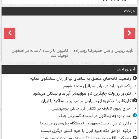
حوادث
تأیید ربایش و قتل حمیدرضا رجب‌زاده
کامیون با راننده ۸ ساله در اصفهان
"س
توقیف شد
آخرین اخبار
وضعیت کافه‌های متعلق به ساعدی نیا از زبان سخنگوی عدلیه
پاکستان: باید در برابر اسرائیل متحد شویم
تئودور روزولت جایگزین ناو هواپیمابر آبراهام لینکلن می‌شود
کاریکاتور/ تلاش‌های بی‌پایان ترامپ برای مذاکره با ایران
اخراج بدون تعارف در انتظار فرد خاطی پرسپولیس
اتمام بودجه پنتاگون در آستانه گسترش جنگ
وقتی ترامپ ریاست‌جمهوری را دستگاه پول‌سازی می‌بیند!
ترکیه: توافق مکه علیه ایران یا هیچ کشور دیگری نیست
جهانگیر: آقای خرازی به دادگاه ویژه روحانیت احضار شد