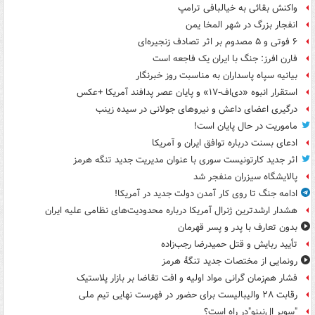
واکنش بقائی به خیالبافی ترامپ
انفجار بزرگ در شهر المخا یمن
۶ فوتی و ۵ مصدوم بر اثر تصادف زنجیره‌ای
فارن افرز: جنگ با ایران یک فاجعه است
بیانیه سپاه پاسداران به مناسبت روز خبرنگار
استقرار انبوه «دی‌اف‑۱۷» و پایان عصر پدافند آمریکا +عکس
درگیری اعضای داعش و نیروهای جولانی در سیده زینب
ماموریت در حال پایان است!
ادعای بسنت درباره توافق ایران و آمریکا
اثر جدید کارتونیست سوری با عنوان مدیریت جدید تنگه هرمز
پالایشگاه سیزران منفجر شد
ادامه جنگ تا روی کار آمدن دولت جدید در آمریکا!
هشدار ارشدترین ژنرال آمریکا درباره محدودیت‌های نظامی علیه ایران
بدون تعارف با پدر و پسر قهرمان
تأیید ربایش و قتل حمیدرضا رجب‌زاده
رونمایی از مختصات جدید تنگۀ هرمز
فشار هم‌زمان گرانی مواد اولیه و افت تقاضا بر بازار پلاستیک
رقابت ۲۸ والیبالیست برای حضور در فهرست نهایی تیم ملی
"سوپر ال‌نینو"در راه است؟