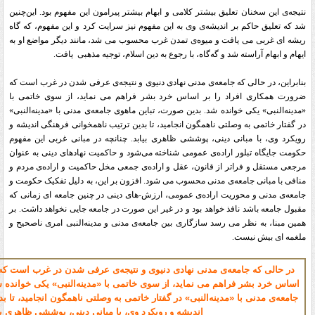
نتیجه‌ی این سخنان تعلیق بیشتر کلامی و ابهام بیشتر پیرامون این مفهوم بود. این‌چنین
شد که تعلیق حاکم بر اندیشه‌ی وی به این مفهوم نیز سرایت کرد و این مفهوم، که گاه
ریشه ای غربی می یافت و میوه‌ی تمدن غرب محسوب می شد، مانند دیگر مواضع او به
ایهام و ابهام آراسته شد و گه‌گاه، با رجوع به دین اسلام، توجیه مذهبی یافت
.
بنابراین، در حالی که جامعه‌ی مدنی نهادی دنیوی و نتیجه‌ی عرفی شدن در غرب است که
ضرورت همکاری افراد را بر اساس خرد بشر فراهم می نماید، از سوی خاتمی با
«مدینه‌النبی» یکی خوانده شد. بدین صورت، تباین ماهوی جامعه‌ی مدنی با «مدینه‌النبی»
در گفتار خاتمی به وصلتی ناهمگون انجامید، تا بدین ترتیب ناهمخوانی فرهنگی اندیشه و
رویکرد وی، با مبانی دینی، پوششی ظاهری بیابد. چنانچه در مبانی غربی این مفهوم
حکومت جایگاه تبلور اراده‌ی عمومی شناخته می‌شود و حاکمیت نهادهای دینی به عنوان
مرجعی مستقل و فراتر از قانون، عقل و اراده‌ی جمعی مخل حاکمیت و اراده‌ی مردم و
منافی با مبانی جامعه‌ی مدنی محسوب می شود. افزون بر این، به دلیل تفکیک حکومت و
جامعه‌ی مدنی و محوریت اراده‌ی عمومی، ارزش-های دینی در چنین جامعه ای زمانی که
مقبول جامعه باشد نافذ خواهد بود و در غیر این صورت در جامعه جایی نخواهد داشت. بر
همین مبنا، به نظر می رسد سازگاری بین جامعه‌ی مدنی و مدینه‌النبی امری ناصحیح و
ملغمه ای بیش نیست
.
در حالی که جامعه‌ی مدنی نهادی دنیوی و نتیجه‌ی عرفی شدن در غرب است که
اساس خرد بشر فراهم می نماید، از سوی خاتمی با «مدینه‌النبی» یکی خوانده 
جامعه‌ی مدنی با «مدینه‌النبی» در گفتار خاتمی به وصلتی ناهمگون انجامید، تا 
اندیشه و رویکرد وی، با مبانی دینی، پوششی ظاهری بی