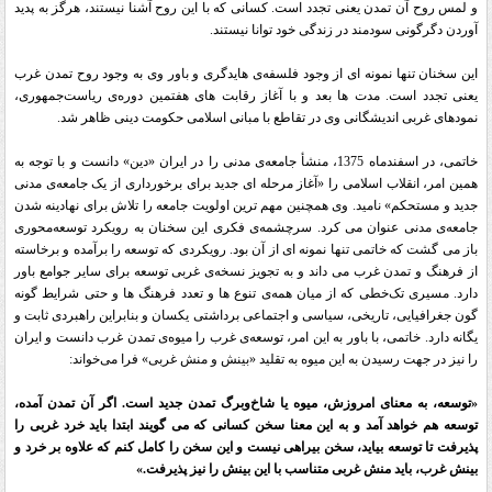
و لمس روح آن تمدن یعنی تجدد است. کسانی که با این روح آشنا نیستند، هرگز به پدید
آوردن دگرگونی سودمند در زندگی خود توانا نیستند
.
این سخنان تنها نمونه ای از وجود فلسفه‌ی هایدگری و باور وی به وجود روح تمدن غرب
یعنی تجدد است. مدت ها بعد و با آغاز رقابت های هفتمین دوره‌ی ریاست‌جمهوری،
نمودهای غربی اندیشگانی وی در تقاطع با مبانی اسلامی حکومت دینی ظاهر شد
.
خاتمی، در اسفندماه 1375، منشأ جامعه‌ی مدنی را در ایران «دین» دانست و با توجه به
همین امر، انقلاب اسلامی را «آغاز مرحله ای‏ جدید برای برخورداری از یک جامعه‌ی مدنی
جدید و مستحکم» نامید. وی همچنین مهم ترین اولویت جامعه را تلاش برای نهادینه شدن
جامعه‌ی مدنی عنوان می کرد. سرچشمه‌ی فکری این سخنان به رویکرد توسعه‌محوری
باز می گشت که خاتمی تنها نمونه ای از آن بود. رویکردی که توسعه را برآمده و برخاسته
از فرهنگ و تمدن غرب می داند و به تجویز نسخه‌ی غربی توسعه برای سایر جوامع باور
دارد. مسیری تک‌خطی که از میان همه‌ی تنوع ها و تعدد فرهنگ ها و حتی شرایط گونه
گون جغرافیایی، تاریخی، سیاسی و اجتماعی برداشتی یکسان و بنابراین راهبردی ثابت و
یگانه دارد. خاتمی، با باور به این امر، توسعه‌ی غرب را میوه‌ی تمدن غرب دانست و ایران
را نیز در جهت رسیدن به این میوه به تقلید «بینش و منش غربی» فرا می‌خواند
:
«توسعه، به معنای امروزش، میوه یا شاخ‌وبرگ تمدن جدید است. اگر آن تمدن آمده،
توسعه هم خواهد آمد و به این معنا سخن کسانی که می گویند ابتدا باید خرد غربی را
پذیرفت تا توسعه بیاید، سخن بیراهی نیست و این سخن را کامل کنم که علاوه بر خرد و
بینش غرب، باید منش غربی متناسب با این بینش را نیز پذیرفت.»