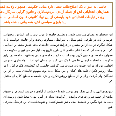
خاتمی به عنوان یک اصلاح‌طلب سعی دارد مبانی حکومتی همچون ولایت فقیه ر
شعارهای انتخاباتی اش از جمله آزادی، مردم‌سالاری و قانون گرایی سازگار باش
وی در تبلیغات انتخاباتی خود بایستی از این نهاد کانونی قانون اساسی به نحو
ایدئولوژی سیاسی اش، همخوانی داشته باشد
.
این سخنان به معنای متناسب شدن و تطبیق جامعه با غرب بود. بر این اساس، محتوایی
غریبه را باید در ظرفی ناهم شکل با شرایطی متفاوت ریخت و از جامعه خواست تا به
شکل دیگری درآیند. از این منظر، در فرآیند توسعه، جامعه‌ی مدنی نقش مثبتی را ایفا می
کرد. در جامعه ای که به ادعای خاتمی «در طول تاریخ به دلیل‏ مردمی نبودن حکومت ها
همواره جامعه ای قانون گریز بوده است.» ایجاد جامعه‌ی مدنی به تقویت جامعه در برابر
حکومت و ایجاد حکومتی قانونی کمک می کرد. بر مبنای این ادعا، نهادسازی عمومی
اقدامی بود که در این جهت باید صورت می گرفت. خاتمی، که گذشته‌ی فکری اش را در
میان روشن‌فکران حلقه های کیان و آیین شکل داده بود، مفهوم جامعه‌ی مدنی را از این
نخبگان وام گرفت و آن را از سطح روشن‌فکری و خرُد جامعه به سطح کلان آن منتقل
کرد
.
نمودهای الهی و غربی تفکر وی موجب شد تا «حمایت از آزادی و حرمت اشخاص و حقوق
ملت» از جمله ضرورت های برآمده از کرامت انسان در آئین الهی» معنا شود و ریشه ای
دینی به خود بگیرد و جامعه‌ی مدنی نیز تعمیق‌کننده و تقویت‌کننده‌ی این فرهنگ معرفی
شود
.