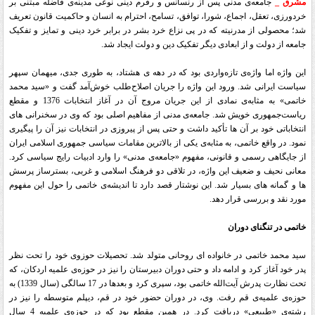
مشرق _
جامعه‌ی مدنی پس از رنسانس و رفرم دینی نوعی مدینه‌ی فاضله مبتنی بر
خردورزی، تعقل، اجماع، شورا، توافق، تسامح، احترام به انسان و حاکمیت قانون تعریف
شد؛ محصولی از مدرنیته که در پی نزاع خرد بشر در برابر خرد دینی و تمایز و تفکیک
جامعه از دولت و از ابعادی دیگر تفکیک دین و دولت ایجاد شد
.
این واژه اما واژه‌ی تازه‌واردی بود که در دهه ی هشتاد، به طوری جدی، میهمان سپهر
سیاست ایرانی شد. ورود این واژه را جریان اصلاح‌طلب خوش‌آمد گفت و «سید محمد
خاتمی» به مثابه‌ی نمادی از این جریان مروج آن در آغاز انتخابات 1376 و مقطع
ریاست‌جمهوری خویش شد. جامعه‌ی مدنی از مفاهیم اصلی بود که وی در سخنرانی های
انتخاباتی خود بر آن ها تأکید داشت و حتی پس از پیروزی در انتخابات نیز آن را پیگیری
نمود. در واقع خاتمی، به مثابه‌ی یکی از بالاترین مقامات سیاسی جمهوری اسلامی ایران
از جایگاهی رسمی و قانونی، مفهوم «جامعه‌ی مدنی» را وارد ادبیات رایج سیاسی کرد.
معانی نحیف و ضعیف این واژه، در تلاقی دو فرهنگ اسلامی و غربی، بسترساز پرسش
ها و گمانه های بسیار شد. این نوشتار قصد دارد تا اندیشه‌ی خاتمی را حول این مفهوم
مورد نقد و بررسی قرار دهد
.
خاتمی در تنگنای دوران
سید محمد خاتمی در خانواده ای روحانی متولد شد. تحصیلات حوزوی خود را تحت نظر
پدر خود آغاز کرد و ادامه داد و حتی دوران دبیرستان را نیز در حوزه‌ی علمیه اردکان، که
تحت نظارت پدرش آیت‌‌الله خاتمی بود، سپری کرد و بعدها در 17 سالگی (سال 1339) به
حوزه‌ی علمیه‌ی قم رفت. وی، در دوران حضور خود در قم، دیپلم متوسطه را نیز در
رشته‌ی «طبیعی» دریافت کرد. در همین مقطع بود که در حوزه‌ی علمیه 4 سال