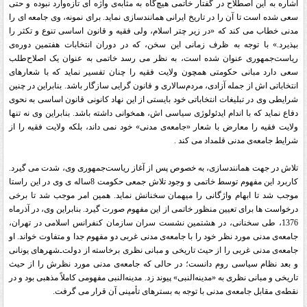
اشاره به این اصطلاح در گفتار خاتمی هیچ‌گاه به مثابه‌ی واژه ای تازه‌وارد نبوده و حتی
سعی شده است تا آن را در تاریخ ایرانی همانندسازی نماید. برای نمونه، وی جامعه ای را
مدنی خطاب می کند که «در زیر چتر اسلام، ولی فقیه و قانون اساسی تنوع و تکثر را
بپذیرد.» با توجه به ظرف زمانی این سخن، که در دوران انتخابات هفتمین دوره‌ی
ریاست‌جمهوری عنوان شده است، به نظر می رسد خاتمی به عنوان یک اصلاح‌طلب
سعی دارد مبانی حکومتی همچون ولایت فقیه را چنان تفسیر نماید که با شعارهای
انتخاباتی اش از جمله آزادی، مردم‌سالاری و قانون گرایی سازگار باشد. بنابراین در چنین
شرایطی وی در تبلیغات انتخاباتی خود بایستی از این نهاد کانونی قانون اساسی به نحوی
دفاع نماید که با اندام ایدئولوژی سیاسی اش، همخوانی داشته باشد. بنابراین وی نه تنها
ولایت فقیه را معارض با شعار «جامعه‌ی مدنی» خود نمی داند، بلکه ولایت فقیه را از
شرایط جامعه‌ی مدنی قلمداد می کند
.
تلاش در جهت همانندسازی، به خصوص پس از آغاز ریاست‌جمهوری وی، شدت می گیرد.
کاربرد این مفهوم توسط خاتمی و وجود تلاش جمعی حکومت 8ساله ی وی در این راستا
موجب شد تا ابهام واژگانی را میهمان سخنانش نماید. همین امر موجب شد تا برخی
درخواست ها برای تعیین منظور خاتمی از این مفهوم صورت گیرد. بنابراین وی، در آذرماه
1376، طی سخنانی، در هشتمین نشست سران سازمان کنفرانس اسلامی در تهران،
جامعه‌ی مدنی مورد نظر خود را با جامعه‌ی مدنی غربی دو مفهوم جدا و متفاوت خواند. او
جامعه‌ی مدنی غربی را از حیث تاریخی و مبانی نظری برخاسته از دولت‌ـ‌شهرهای یونانی
و بعد نظام سیاسی‏ روم دانست؛ در حالی که جامعه‌ی مدنی مورد نظرش را از حیث
تاریخی و مبانی نظری‏ به «مدینه‌النبی» پیوند زد. مدینه‌النبی مفهومی کاملاً مذهبی بود و در
نقطه‌ی مقابل جامعه‌ی مدنی با توجه به بسترهای تأمینی آن قرار می گرفت
.