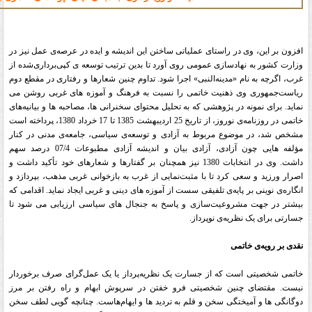
افزون بر این، وی در راستای عملیاتی ساختن این اندیشه و ایده در عرصه‌ی عمل نیز در
وزارت کشور به نهادسازی عمومی روی آورد تا بدین ترتیب توسعه ی کپی‌برداری‌شده از
غرب، اگرچه به نام «مدینه‌النبی» اجرا شود. تداوم چنین شعارها و رفتاری در مقطع دوم
ریاست‌جمهوری وی ذهنیت خاتمی را نسبت به فرهنگ و آموزه های غربی روشن می
نماید. برای نمونه در پژوهشی که به تحلیل محتوای سخنرانی ها، مصاحبه ها و بیانیه‌های
خاتمی در روزنامه‌ی نوروز، از تاریخ 25 اردیبهشت 1385 تا 17 خرداد 1380، پرداخته است
مشخص شد، در موضوع مربوط به آزادی و توسعه‌ی سیاسی، جامعه‌ی مدنی در کنار
مؤلفه هایی چون آزادی، آزادی بیان و اندیشه آزادی مطبوعات 07/4 درصد سهم
داشت. وی در انتخابات 1380 نیز همچنان بر گفتارها و شعارهای خود تأکید داشت و
اصرار ورزید و سعی کرد تا با مثبت‌نمایی از غرب به بازخوانی غربی مذهب، بپردازد و
انگاره‌ی نوینی بر پایه‌ی تلفیقی سست از آموزه های دینی و غربی ایجاد نماید. اقدامی که
بیشتر در جهت مشروعیت‌سازی و پاسخ به جنجال های سیاسی ارزیابی می شود تا
جسارتی برای یک نظریه‌ی نوپرداز
.
نقدی بر رویه‌ی خاتمی
خاتمی شخصیتی است که از جسارت یک نظریه‌پرداز یا یک عمل‌گرای صرف برخوردار
نیست. مقتضای چنین شخصیتی فرو خفتن در سرپوش ابهام و راه رفتن بر مرز
دوگانگی ها و آمیختگی سخن و قلم به تردید ها و ایهام‌هاست. چنانچه گویی لطف سخن