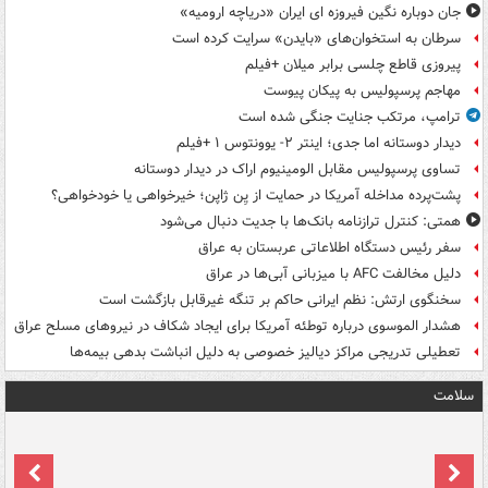
جان دوباره نگین فیروزه ای ایران «دریاچه ارومیه»
سرطان به استخوان‌های «بایدن» سرایت کرده است
پیروزی قاطع چلسی برابر میلان +فیلم
مهاجم پرسپولیس به پیکان پیوست
ترامپ، مرتکب جنایت جنگی شده است
دیدار دوستانه اما جدی؛ اینتر ۲- یوونتوس ۱ +فیلم
تساوی پرسپولیس مقابل الومینیوم اراک در دیدار دوستانه
پشت‌پرده مداخله آمریکا در حمایت از یِن ژاپن؛ خیرخواهی یا خودخواهی؟
همتی: کنترل ترازنامه بانک‌ها با جدیت دنبال می‌شود
سفر رئیس دستگاه اطلاعاتی عربستان به عراق
دلیل مخالفت AFC با میزبانی آبی‌ها در عراق
سخنگوی ارتش: نظم ایرانی حاکم بر تنگه غیرقابل بازگشت است
هشدار الموسوی درباره توطئه آمریکا برای ایجاد شکاف در نیروهای مسلح عراق
تعطیلی تدریجی مراکز دیالیز خصوصی به دلیل انباشت بدهی بیمه‌ها
سلامت