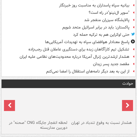
بیانیه سپاه پاسداران به مناسبت روز خبرنگار
"سوپر ال‌نینو"در راه است؟
پالایشگاه سیزران منفجر شد
پاکستان: باید در برابر اسرائیل متحد شویم
حتی اوکراین هم به ترکیه حمله کرد
پاسخ معنادار هوافضای سپاه به تهدیدات آمریکایی‌ها
تشکیل تیم کارآگاهان زبده برای دستگیری عاملان قتل رجب‌زاده
هشدار ارشدترین ژنرال آمریکا درباره محدودیت‌های نظامی علیه ایران
مقصد جدید پسر زیدان
از این به بعد دیگر نامه‌های استقلال را امضا نمی‌کنم
حوادث
ای
هشدار نسبت به وفوع تندباد در تهران
لحظه انفجار جایگاه CNG "صحنه" در
دس
دوربین مداربسته
ات