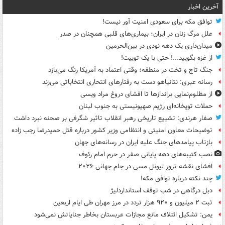
آخرین اخبار
توافق مکه برای سعودی امنیت آور نیست!
علل مرگ زنان در ایران؛ بیماری‌های قلبی همچنان در صدر
میدان‌داری یک دهه نودی در بین‌الحرمین
از غزه بگویید...! حتی با یک توییت!
جنگ تاج و تخت در منطقه؛ وقتی اعتماد به آمریکا رنگ می‌بازد
رسانه عبری: نتانیاهو دست به رفتارهای انتحاری انتخاباتی می‌زند
از مظلوم‌نمایی براندازها تا افشای دروغ مراد ویسی
حملات توپخانه‌ای رژیم صهیونیستی به جنوب لبنان
صفار هرندی: تشییع تاریخی رهبر انقلاب تاثیر شگرفی بر صحنه نبرد داشت
توضیحات معاون امنیتی و انتظامی وزیر کشور درباره قتل حمیدرضا رجب زاده
بازتاب پیامدهای جنگ علیه ایران در رسانه‌های جهان
نصب کتیبه‌های دهه پایانی صفر در حرم امام رئوف
افشای نقشه ترور لیونل مسی در جام جهانی ۲۰۲۶
چند نکته درباره توافق مکه!
دبل درگاهی در شب توقف استانداردلیژ
ثبت ۲ میلیون و ۹۲۰ هزار تردد در مرز مهران طی ایام اربعین
یمن: تشکیل ائتلاف مانع مجازات عربستان بخاطر جنایاتش نمی‌شود