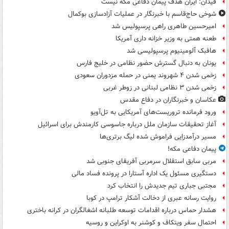
فیدان: ایران هدف پیمان دفاعی مکه نیست
شوخی حاج‌قاسم با خبرنگار در عملیات آزادسازی بوکمال
امیرحسین طاهری راهی پرسپولیس شد
طعنه همتی به وزیر خزانه داری آمریکا
هافبک آلومینیوم پرسپولیسی شد
یونان به دنبال گسترش حضور نظامی در خلیج فارس
زخمی شدن ۴ شهروند یمنی در حمله مزدوران سعودی
زخمی شدن ۳ نظامی لبنانی در زوطر غربی
عکاسان و خبرنگاران در دفاع مقدس
ورود فرمانده تروریست‌های آمریکایی به تل‌آویو
آغاز تحقیقات سازمان ملل درباره جاسوسی کارمندش برای اسرائیل
مسیر درآمدزایی فراموش شده لیگ برتری‌ها
پیمان دفاعی مکه!
مربی سابق استقلال سرمربی آفریقای جنوبی شد
دستگیری مسئول یک اداره آستارا در پرونده فساد مالی
مجتبی جباری تیم جدیدش را انتخاب کرد
روایت رسانه عبری از دخالت آشکار ترامپ در کوبا
هشدار حماس درباره اقدامات توسعه طلبانه اشغالگران در کرانه باختری
احتمال سفر ویتکاف و کوشنر به اوکراین و روسیه