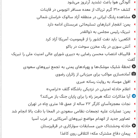
آلودگی هوا باعث تشدید آرتروز می‌شود
کشف ۳۱۰ گرم تریاک از معده مسافر اتوبوس در قاینات
مشاهده پلنگ ایرانی در منطقه آزاد سالوک خراسان شمالی
یمن: انفجار انبارهای تسلیحاتی عربستان ادامه دارد
تبریک رئیس مجلس به ذوالقدر
الکعبی: باید نفت کشور را از قیمومیت آمریکا آزاد کرد
آتش سوزی در یک مخزن سوخت در باکو
قالیباف انتصاب محسن رضایی به دبیری شورای عالی امنیت ملی را تبریک
گفت
لحظۀ شلیک موشک‌ها و پهپادهای یمنی به تجمع نیروهای سعودی
آماده‌سازی مواکب برای میزبانی از زائران رضوی
افول موساد به روایت رسانه عبری
اعلام حادثه امنیتی در نزدیکی باشگاه گلف «ترامپ»
آیا مذاکرات تنگه هرمز راه را برای پایان جنگ باز می‌کند؟
نجات معجزه‌آسای کارگر ۲۲ ساله از عمق ۱۵ متری چاه در تهران
یمن: عملیات علیه تجمعات نظامی سعودی در المخا با دقت بالا انجام شد
تصاویر جدید از انهدام مواضع نیروهای آمریکایی در غرب آسیا
حادثه وحشتناک حین مسابقات سوارکاری در قرقیزستان
پیمان دفاع مشترک مکه؛ ائتلافی روی کاغذ!