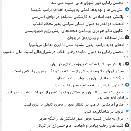
محسن رضایی دبیر شورای عالی امنیت ملی شد
آتش‌بس‌ها و تهدیدها کمکی به پیشبرد اهداف ترامپ نکردند!
واکنش جهاد اسلامی به کارشکنی نتانیاهو در توافق آتش‌بس
انتصاب ذوالقدر به عنوان مشاور سیاسی رهبر معظم انقلاب
تکاپوی نتانیاهو برای پوشاندن ضعف‌های ارتش رژیم صهیونیستی
نماز استغاثه امام زمان(عج) در زنجان
ادعای جدید ترامپ: بدون تشدید تنش با ایران تعامل می‌کنیم!
محسن رضایی به عنوان نماینده رهبر انقلاب در شورای‌عالی امنیت ملی منصوب
شد
زلزله در موساد با شکست پروژه براندازی در ایران
سردار ابن‌الرضا: رسانه بخشی از سامانه بازدارندگی جمهوری اسلامی است
بازگشت رضائیان برای پرسپولیس تبعات دارد
کلینتون، ترامپ را به صدام حسین تشبیه کرد
منبع ارشد یمنی: افسران عربستانی و تحرکاتشان از ضربات موشکی و پهپادی
در امان نخواهند بود
مقام آمریکایی: ترامپ در انتظار عبور از بحران کنونی با ایران است
غروب در شاهگلی‌ده تبریز
عراق به دنبال کسب مجوز عبور نفتکش‌ها از تنگه هرمز
کتیبه‌های رحلت پیامبر و شهادت امام حسن(ع) در کربلا