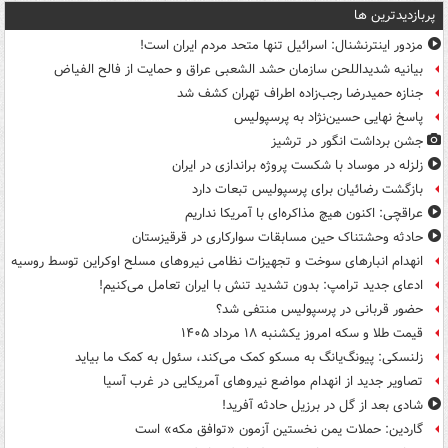
پربازدیدترین ها
مزدور اینترنشنال: اسرائیل تنها متحد مردم ایران است!
بیانیه شدیداللحن سازمان حشد الشعبی عراق و حمایت از فالح الفیاض
جنازه حمیدرضا رجب‌زاده اطراف تهران کشف شد
پاسخ نهایی حسین‌نژاد به پرسپولیس
جشن برداشت انگور در ترشیز
زلزله در موساد با شکست پروژه براندازی در ایران
بازگشت رضائیان برای پرسپولیس تبعات دارد
عراقچی: اکنون هیچ مذاکره‌ای با آمریکا نداریم
حادثه وحشتناک حین مسابقات سوارکاری در قرقیزستان
انهدام انبارهای سوخت و تجهیزات نظامی نیروهای مسلح اوکراین توسط روسیه
ادعای جدید ترامپ: بدون تشدید تنش با ایران تعامل می‌کنیم!
حضور قربانی در پرسپولیس منتفی شد؟
قیمت طلا و سکه امروز یکشنبه ۱۸ مرداد ۱۴۰۵
زلنسکی: پیونگ‌یانگ به مسکو کمک می‌کند، سئول به کمک ما بیاید
تصاویر جدید از انهدام مواضع نیروهای آمریکایی در غرب آسیا
شادی بعد از گل در برزیل حادثه آفرید!
گاردین: حملات یمن نخستین آزمون «توافق مکه» است