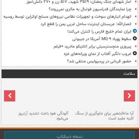
آمار شهدای جنگ رمضان؛ ۳۵۱۹ شهید، ۵۱۷ زن و ۲۷۰ دانش‌آموز
چرا نمایندگان فدراسیون فوتبال به مالزی نمی‌روند؟
انهدام انبارهای سوخت و تجهیزات نظامی نیروهای مسلح اوکراین توسط روسیه
انصارالله: عربستان اینترنت ساحل غربی یمن را قطع کرد
ایران تمام خلیج فارس را کنترل می‌کند!
سقوط پهپاد MQ-۹ آمریکا در جیبوتی
پیروزی منچسترسیتی برابر اتلتیکو مادرید +فیلم
غروب دلگیر آفتاب از نمای ویرانه‌های غزه
حضور قربانی در پرسپولیس منتفی شد؟
سلامت
آیا ماءالشعیر برای جلوگیری از سنگ
آلودگی هوا باعث تشدید آرتروز
حذ
کلیه مفید است
می‌شود
کل
نسخه دسکتاپ