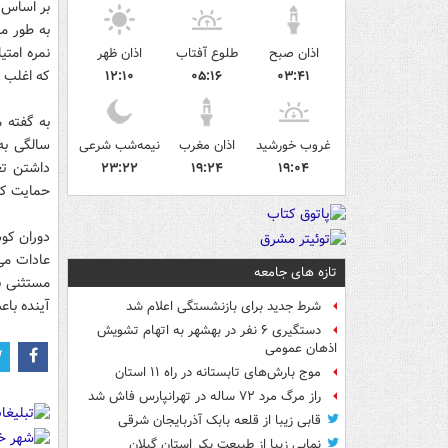
بر اساس ا
اذان صبح
طلوع آفتاب
اذان ظهر
که اغلب یا همی
۱۲:۱۰
۰۵:۱۶
۰۳:۴۱
سالگی به
غروب خورشید
اذان مغرب
نیمه‌شب شرعی
داشتن تع
۲۳:۲۲
۱۹:۲۴
۱۹:۰۴
حمایت کن
دوران کود
عادات می‌
تازه های جامعه
مستثنی ن
آینده باع
شرط جدید برای بازنشستگی اعلام شد
دستگیری ۶ نفر در بهشهر به اتهام تشویش
اذهان عمومی
موج بارش‌های تابستانه در راه ۱۱ استان
راز مرگ مرد ۷۲ ساله در تهرانپارس فاش شد
قابی زیبا از قلعه بابک آذربایجان شرقی
نمایی زیبا از طبیعت بکر استان گیلان