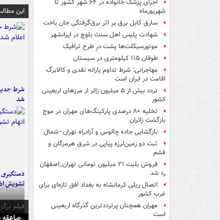
اجرای پزشک خانواده در ۶۴ شهر کشور تا
این مطالب
شهریورماه
سارق کابل برق بر اثر برق‌گرفتگی جان باخت
شهادت پلیس اهل سنت بلوچ در ایرانشهر
موتورسیکلت‌ها پشت درِ طرح ترافیک
طوفان ۱۱۵ کیلومتری در سیستان
مهاجرانی: شرط تداوم یارانه نقدی و کالابرگ
اقامت در ایران است
شرط جدید 
تردد بیش از ۵ میلیون زائر از مرزهای اربعینی
شد
کشور
تخلیه ۸۰ درصدی پارکینگ‌های مهران در موج
بازگشت زائران
بازگشایی جاده چالوس و آزادراه تهران–شمال
ثبت دو زمین‌لرزه پیاپی در شرق هرمزگان و
قشم
فروش بلیت ۲۱ میلیون تومانی تهران_اصفهان
رد شد
تشویش اذ
اتصال ریلی کرمانشاه به بغداد افق تازه‌ای برای
غرب کشور
مهران همچنان پرترددترین گذرگاه اربعینی
فیلم برگزی
است
صاعقه ج