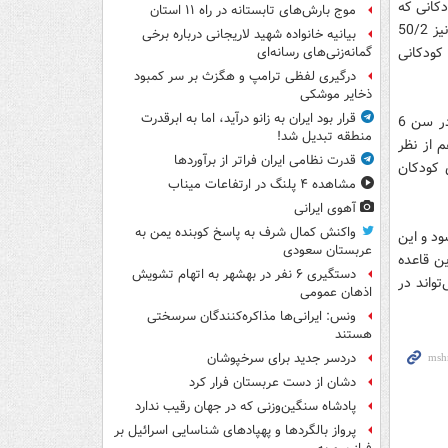
دکانی که
موج بارش‌های تابستانه در راه ۱۱ استان
به طور منظم صبحانه نمی‌خورند در آزمون‌های کلامی دارای 58/5 نمره امتیاز کمتر بوده و نیز 50/2
بیانیه خانواده شهید لاریجانی درباره برخی
تاً در آزمون IQ آنها نسبت به کودکانی
گمانه‌زنی‌های رسانه‌ای
درگیری لفظی ترامپ و هگزث بر سر کمبود
ذخایر موشکی
قرار بود ایران به زانو درآید، اما به ابرقدرت
به گفته محققان توانایی‌های شناختی کودک شامل ویژگی‌های فکری، کلامی و عملکردی در سن 6
منطقه تبدیل شد!
 از نظر
قدرت نظامی ایران فراتر از برآوردها
 کودکان
مشاهده ۴ پلنگ در ارتفاعات میناب
آهوی ایرانی
واکنش کمال شرف به پاسخ کوبنده یمن به
ود و این
عربستان سعودی
ین قاعده
دستگیری ۶ نفر در بهشهر به اتهام تشویش
واند در
اذهان عمومی
ونس: ایرانی‌ها مذاکره‌کنندگان سرسختی
هستند
دردسر جدید برای سرخپوشان
دشان از دست عربستان فرار کرد
پادشاه سنگین‌وزنی که در جهان رقیب ندارد
پرواز بالگردها و پهپادهای شناسایی اسرائیل بر