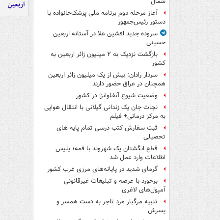
شمال‌
اربعین
آغاز مرحله دوم برنامه ملی پزشک‌خانواده با
دستور رئیس‌جمهور
سروده جدید افشین علا در آستانه اربعین
حسینی
بازگشت نزدیک به ۲ میلیون زائر اربعین به
کشور
سردار رادان: بیش از یک میلیون زائر اربعین
همچنان در عراق حضور دارند
وضعیت شیوع آنفلوانزا در کشور
نجات جان یک زندانی گیلانی با انتقال هوایی
به مرکز درمانی+ فیلم
ثبت سفارش کتب درسی تمام پایه های
تحصیلی
قطع انگشتان یک شهروند با قمه؛ پلیس
اطلاعات وارد عمل شد
گرمای شدید در پایانه‌های مرزی غرب کشور
برخورد با عرضه و تبلیغات غیرقانونی
آمپول‌های لاغری
تنبیه مرگبار مرد تاجر به دست همسر و
پسرش