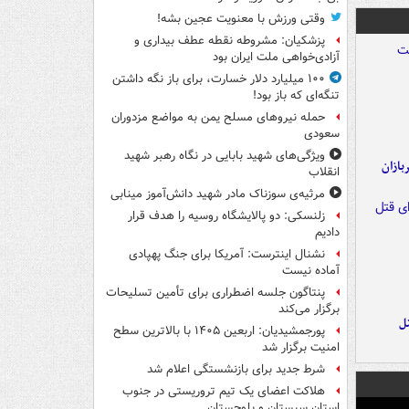
وقتی ورزش با معنویت عجین بشه!
پزشکیان: مشروطه نقطه عطف بیداری و
آزادی‌خواهی ملت ایران بود
۱۰۰ میلیارد دلار خسارت، برای باز نگه داشتن
تنگه‌ای که باز بود!
حمله نیروهای مسلح یمن به مواضع مزدوران
سعودی
ویژگی‌های شهید بابایی در نگاه رهبر شهید
ازان
انقلاب
مرثیه‌ی سوزناک مادر شهید دانش‌آموز مینابی
زلنسکی: دو پالایشگاه روسیه را هدف قرار
دادیم
نشنال اینترست: آمریکا برای جنگ پهپادی
آماده نیست
پنتاگون جلسه اضطراری برای تأمین تسلیحات
برگزار می‌کند
ل
پورجمشیدیان: اربعین ۱۴۰۵ با بالاترین سطح
امنیت برگزار شد
شرط جدید برای بازنشستگی اعلام شد
هلاکت اعضای یک تیم تروریستی در جنوب
استان سیستان و بلوچستان