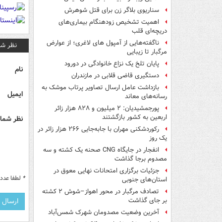
سناریوی بلاگر زن برای قتل شوهرش
اهمیت تشخیص زودهنگام بیماری‌های
دریچه‌ای قلب
ناگفته‌هایی از آمپول های لاغری؛ از عوارض
نظر شم
مرگبار تا زیبایی
پایان تلخ یک نزاع خانوادگی در دورود
نام
دستگیری قاضی قلابی در مازندران
بازداشت عامل ارسال تصاویر پرتاب موشک به
ایمیل
رسانه‌های معاند
پورجمشیدیان: ۲ میلیون و ۸۲۸ هزار زائر
اربعین به کشور بازگشتند
نظر شما 
رکوردشکنی مهران با جابه‌جایی ۲۶۶ هزار زائر در
یک روز
انفجار در جایگاه CNG صحنه یک کشته و سه
مصدوم برجا گذاشت
جزئیات برگزاری امتحانات نهایی معوق در
*
لطفا عدد م
استان‌های جنوبی
تصادف مرگبار در محور اهواز–شوش ۲ کشته
بر جای گذاشت
آخرین وضعیت مصدومان شهرک شمس‌آباد