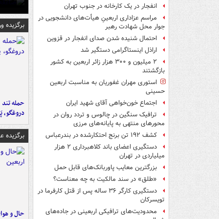
انفجار در یک کارخانه در جنوب تهران
مراسم عزاداری اربعینِ هیأت‌های دانشجویی در
برگزیده و
جوار محل شهادت رهبر
احتمال شنیده شدن صدای انفجار در قزوین
اراذل اینستاگرامی دستگیر شد
۲ میلیون و ۳۰۰ هزار زائر اربعین به کشور
بازگشتند
استوری مهران غفوریان به مناسبت اربعین
حسینی
حمله تند ف
اجتماع خون‌خواهی آقای شهید ایران
دروغگو، پَ
ترافیک سنگین در چالوس و تردد روان در
محورهای منتهی به پایانه‌های مرزی
برگزیده 
کشف ۱۹۲ تن برنج احتکارشده در بندرعباس
دستگیری اعضای باند کلاهبرداری ۲ هزار
میلیاردی در تهران
بزرگترین معایب پاوربانک‌های قابل حمل
«طلق» در سند مالکیت به چه معناست؟
دستگیری کارگر ۳۶ ساله پس از قتل کارفرما در
تویسرکان
محدودیت‌های ترافیکی اربعینی در جاده‌های
حال و هوای