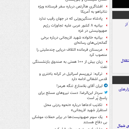
افشاگری هاآرتص درباره سفر فرستاده ویژه
نتانیاهو به آمریکا
پادشاه سنگین‌وزنی که در جهان رقیب ندارد
بیانیه ۸ کشور عربی علیه تجاوزات رژیم
صهیونیستی در غزه
بیانیه خانواده شهید لاریجانی درباره برخی
گمانه‌زنی‌های رسانه‌ای
عربستان فرمانده ائتلاف دریایی چندملیتی را
منصوب کرد
تقلال
زیان بیش از ۱۰۰ همتی به صندوق‌ بازنشستگی
نفت
ترکیه: تروریسم اسرائیل در کرانه باختری و
قدس اشغالی ادامه دارد
ایران آقای بلامنازع تنگه هرمز!
سردار ابن‌الرضا: دست نیروهای مسلح برای
پاسخ پُر است
تکذیب ادعاها درباره «نحوه ردزنی محل
استقرار شهید لاریجانی»
یک‌ سوم صهیونیست‌ها در برابر حملات موشکی
بی دفاع هستند
ای شمال