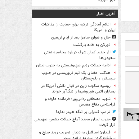
فراز سوریه
آخرین اخبار
اعلام آمادگی ترکیه برای حمایت از مذاکرات
ایران و آمریکا
حال و هوای سامرا بعد از ایام اربعین
فورلان به خانه بازگشت
اثر جدید کمال شرف درباره محاصره نفتی
سعودی‌ها
ادامه حملات رژیم صهیونیستی به جنوب لبنان
هلاکت اعضای یک تیم تروریستی در جنوب
سیستان و بلوچستان
روسیه سکوت ژاپن در قبال نقش آمریکا در
بمباران اتمی هیروشیما را ننگ‌آور خواند
شهید مصطفی ردانی‌پور؛ فرمانده عارف و
فراجناحی دفاع مقدس
ترامپ کنترلی بر تنگه هرمز ندارد!
جنوب لبنان مجدد آماج حملات دشمن صهیونی
قرار گرفت
فیدان: اسرائیل به دنبال تخریب روند صلح و
بی‌ثبات کردن سوریه و غزه است