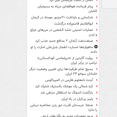
دشان از دست عربستان فرار کرد
پیام فرمانده هوافضای سپاه به بسیجیان
کاشان
شناسایی و بازداشت ۲۱مزدور موساد در کرمان
ابوالقاسم قاسم‌زاده درگذشت
عملیات امنیتی حشد الشعبی در مرزهای عراق
و اردن
صنعت‌نفت آبادان ۲ مدافع جدید جذب کرد
ماهواره‌ها خسارت انفجار جبل‌علی امارت را لو
دادند
روایت گاردین از «دیپلماسی کودکستانی»
ترامپ در برابر ایران
بسیج تمام ظرفیت‌ها برای تعیین وضعیت دیگر
خلبانان سوخو ۲۴ ایران
آینده نامعلوم طارمی در المپیاکوس
کره شمالی یک موشک بالستیک شلیک کرد
بازگشت اندونگ به استقلال منتفی شد
پاییز پرباران در راه ایران
صنعا: عربستان قدرت دور زدن محاصره دریایی
را ندارد
ورود تجهیزات جدید به یگان‌های ارتش