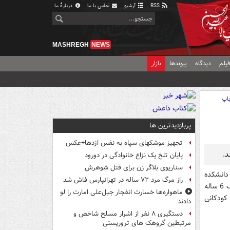
RSS
آرشیو
تماس با ما
دربارهٔ ما
MASHREGH
NEWS
یلم
دیدگاه
پیوندها
بازار
اپ
پربازدیدترین ها
تجهیز موشکهای سپاه به نفس اژدها+عکس
د.
پایان تلخ یک نزاع خانوادگی در دورود
سناریوی بلاگر زن برای قتل شوهرش
دانشکده
راز مرگ مرد ۷۲ ساله در تهرانپارس فاش شد
پرستاری دانشگاه پنسیلوانیا با انجام مطالعات خود و ارزیابی اطلاعات حاصل از 1269 کودک 6 ساله
ماهواره‌ها خسارت انفجار جبل‌علی امارت را لو
کودکانی
دادند
دستگیری ۸ نفر از اشرار مسلح شاخص و
مرتبطین گروهک های تروریستی