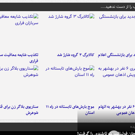
 را از دست ندهید....
برای بازنشستگی اعلام
کالابرگ ۳ گروه شارژ شد
تکذیب شایعه معافیت سرب
فراری
دستگیری ۶ نفر در بهشهر به اتهام
موج بارش‌های تابستانه در راه ۱۱
سناریوی بلاگر زن برای قت
هان عمومی
استان
شوهرش
ده
ان فوتبالیست تایلندی را گرفت!