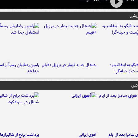
رزشی
یگو به اینفانتینو:
جنجال جدید نیمار در برزیل +فیلم
رامین رضاییان رسماً از اس
ست‌ و حیله‌گر!
جدا شد
عکس
 سامرا بعد از ایام
آهوی ایرانی
برداشت برنج از شالیزاره