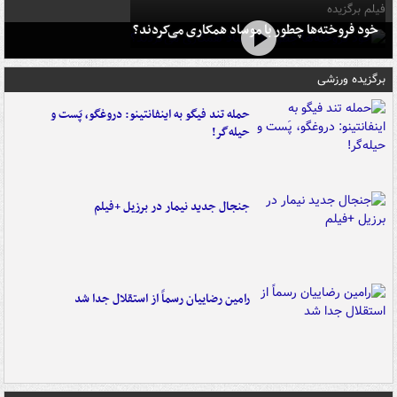
فیلم برگزیده
خود فروخته‌ها چطور با موساد همکاری می‌کردند؟
برگزیده ورزشی
حمله تند فیگو به اینفانتینو: دروغگو، پَست‌ و
حیله‌گر!
جنجال جدید نیمار در برزیل +فیلم
رامین رضاییان رسماً از استقلال جدا شد