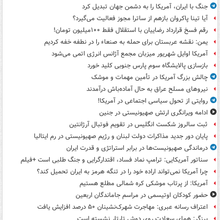
جنگ با ایران، آمریکا را به دشمن جهان تبدیل کرد
آیا تینا پاکروان بازهم از ساترا مجوز فعالیت می‌گیرد؟
رقم فسخ قرارداد رضاییان با استقلال فقط ۱۰۰میلیون تومان!
یمن: نقشه عربستان برای حمله به صنعاء را در نطفه خفه کردیم
آمریکا اوایل شهریور میزبان مجمع آژانس انرژی اتمی می‌شود
بازسازی پالایشگاه سوم پارس جنوبی کلید خورد
چالش بزرگ آمریکا در تأمین مهمات و موشک
نیروهای مسلح عراق به حال آماده‌باش درآمدند
روایتی از تحول سیاسی اجتماعی در آمریکا!
ادامه ویرانگری ارتش صهیونیستی در جنین
ثبت سالروز شکست انگلیس در تقویم فوتبال آرژانتین
پایان دور جدید مذاکرات دولت لبنان و رژیم صهیونیستی در رم ایتالیا
درماندگی صهیونیست‌ها در برابر استراتژی و قدرت ایران
سناتور آمریکایی: ترامپ نماد فساد، اقتدارگرایی و جنگ طلبی است +فیلم
چرا آمریکا نمی‌تواند اراده خود را در تنگه هرمز به ایران تحمیل کند؟
آمریکا: از پرتاب موشکی کره شمالی مطلع هستیم
حضور کودکان اوتیسمی در مراسم جاماندگان اربعین
اعتراف رسانه عبری: مهاجرت شهرک‌نشینان ۵۰ درصد افزایش یافت
برزگر: همای سعادت روی دوش تارتار نشسته است