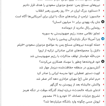
نیروهای مسلح یمن: تجمع مزدوران سعودی را هدف قرار دادیم
۶ دستاورد بزرگ ایران در ۱۶۰ روز رهبری رهبر انقلاب
جانسون: ترامپ از پیامدهای جنگ با ایران برای آمریکایی‌ها آگاه است
جان یک یهودی برابر ۱۰ میلیون انسان؟
رونمایی رئال مادرید از دیومانده
تجاوز نظامی مجدد رژیم صهیونیستی به سوریه
چرا آمریکا دیگر بازدارندگی پیشین را ندارد؟
حمله کوبنده نیروهای مسلح یمن به مواضع مزدوران سعودی +فیلم
دلایل ردّ محموله‌های غذایی صادراتی ترکیه از اروپا
حزب‌الله خواستار توقف مذاکرات با رژیم صهیونیستی شد
خود فروخته‌ها چطور با موساد همکاری می‌کردند؟
آتش‌سوزی در منطقه حفاظت‌شده دیزمار مهار شد
کویت دستور تعطیلی تنها مدرسه ایرانی را صادر کرد
حرم امام علی (ع) مهیای عزاداری دهه آخر صفر شد
واکنش عالیشاه بعد از پیوستن به گل‌گهر
ادعای شبکه «الحدث» درباره ایجاد گذرگاه موقت در تنگه هرمز
تشریح جزئیات تصادف ۱۲ خودرو با ۱۹ مصدوم
لیونل مسی چگونه وارد باشگاه میلیاردها شد؟