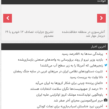
حوادث
تصادف مرگبار در محور اهواز–شوش ۲
آتش‌سوزی در منطقه حفاظت‌شده
تشریح جزئیات تصادف ۱۲ خودرو با ۱۹
پا
دیزمار مهار شد
مصدوم
آخرین اخبار
پرشدگی سدها به ۵۸درصد رسید
بازدید وزیر نیرو از روند برق‌رسانی به واحدهای صنعتی بازسازی‌شده
زنجیرهایی که آمریکا را به زیر سطح آب می‌کشند!
تثبیت دستاوردهای نظامی ایران در مرزهای غربی در سایه جنگ رمضان
دانا وایت به بن‌بست رسید
«کمانِ پرنده» چینی برای شکار کروزها به ایران می‌آید
۷۰ درصد از صهیونیست‌ها نگران سلامت انتخابات هستند
یاوه‌گویی تولیدکننده موشک کروز اوکراینی علیه ایران
حرم امیرالمومنین محیای آخر صفر شد
آخرین نبرد «داستان اسباب‌بازی» برای نجات کودکی