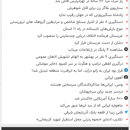
راز مرگ مرد ۷۲ ساله در تهرانپارس فاش شد
سناریوی بلاگر زن برای قتل شوهرش
پادشاه سنگین‌وزنی که در جهان رقیب ندارد
دستگیری ۸ نفر از اشرار مسلح شاخص و مرتبطین گروهک های تروریستی
موج بارش‌های تابستانه در راه ۱۱ استان
عربستان فرمانده ائتلاف دریایی چندملیتی را منصوب کرد
دشان از دست عربستان فرار کرد
مشاهده ۴ پلنگ در ارتفاعات میناب
دستگیری ۶ نفر در بهشهر به اتهام تشویش اذهان عمومی
درگیری لفظی ترامپ و هگزث بر سر کمبود ذخایر موشکی
قرار بود ایران به زانو درآید، اما به ابرقدرت منطقه تبدیل شد!
آهوی ایرانی
ونس: ایرانی‌ها مذاکره‌کنندگان سرسختی هستند
دردسر جدید برای سرخپوشان
۸۰۰ سازۀ آمریکایی خاکستر شد
ماهواره ایرانی که از سد ابرها عبور می‌کند
قابی زیبا از قلعه بابک آذربایجان شرقی
تکذیب ادعای «نحوه ردزنی محل استقرار شهید لاریجانی»