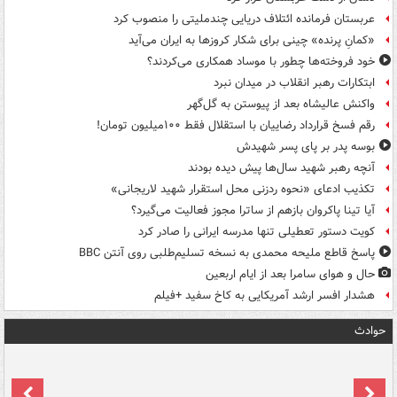
عربستان فرمانده ائتلاف دریایی چندملیتی را منصوب کرد
«کمانِ پرنده» چینی برای شکار کروزها به ایران می‌آید
خود فروخته‌ها چطور با موساد همکاری می‌کردند؟
ابتکارات رهبر انقلاب در میدان نبرد
واکنش عالیشاه بعد از پیوستن به گل‌گهر
رقم فسخ قرارداد رضاییان با استقلال فقط ۱۰۰میلیون تومان!
بوسه‌ پدر بر پای پسر شهیدش
آنچه رهبر شهید سال‌ها پیش دیده بودند
تکذیب ادعای «نحوه ردزنی محل استقرار شهید لاریجانی»
آیا تینا پاکروان بازهم از ساترا مجوز فعالیت می‌گیرد؟
کویت دستور تعطیلی تنها مدرسه ایرانی را صادر کرد
پاسخ قاطع ملیحه محمدی به نسخه تسلیم‌طلبی روی آنتن BBC
حال و هوای سامرا بعد از ایام اربعین
هشدار افسر ارشد آمریکایی به کاخ سفید +فیلم
حوادث