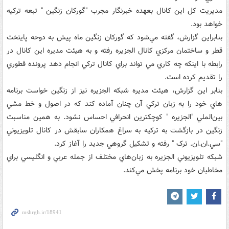
مديريت کل اين کانال بعهده خبرنگار مجرب "گورکان زنگين " تبعه ترکيه
خواهد بود.
بنابراين گزارش، گفته مي‌شود که گورکان زنگين ماه پيش به دوحه پايتخت
قطر و ساختمان مرکزي کانال الجزيره رفته و به هيئت مديره اين کانال در
رابطه با اينکه چه کاري مي تواند براي کانال ترکي انجام دهد پرونده قطوري
را تقديم کرده است.
بنابر اين گزارش، هيئت مديره شبکه الجزيره نيز از زنگين خواست برنامه
هاي خود را به زبان ترکي آن چنان آماده کند که در اصول و خط مشي
بين‌الملي "الجزيره " کوچکترين انحرافي احساس نشود. به همين مناسبت
زنگين در بازگشت به ترکيه به سراغ همکاران سابقش در کانال تلويزيوني
"سي.ان.ان. ترک " رفته و تشکيل گروهي جديد را آغاز کرد.
شبکه تلويزيوني الجزيره به زبان‌هاي مختلف از جمله عربي و انگليسي براي
مخاطبان خود برنامه پخش مي‌کند.