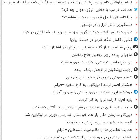
توقف طولانی کامیون‌ها پشت مرز؛ صورت‌حساب سنگینی که به اقتصاد می‌رسد
حماقت ترامپ با ذخایر انرژی جهان چه کرد؟
چرا تابستان فصل محبوب میکروب‌هاست؟
دستگیری قاتل فراری در نوشهر
نیویورک تایمز فاش کرد: کارگروه ویژه سیا برای تفرقه افکنی در کوبا
کنترل کامل تنگه هرمز در دست ایران!
پرچم سیاه بر فراز گنبد حسینی همچنان در اهتزاز است
ماجرای پیاده روی اربعین حاج رمضان
این دیپلماسی نمایشی، شکست خورده است
روایت پزشکیان از انحلال بانک آینده
شمیم خوش رضوی در هوای بین‌الحرمین
هشدار افسر ارشد آمریکایی به کاخ سفید +فیلم
موشک‌های بالستیک ایران؛ چالش راهبردی آمریکا
باید افراد کارآمدتر را به کار گرفت
حامیان فلسطین در مکزیک پرچم اسرائیل را به آتش کشیدند
دبیرکل سازمان ملل باز هم خواستار آتش‌بس فوری در اوکراین شد
آنچه رهبر شهید سال‌ها پیش دیده بودند
حمایت هلندی‌ها از مظلومیت فلسطین +فیلم
افشای برکناری در موساد پس از شکست پروژه علیه ایران