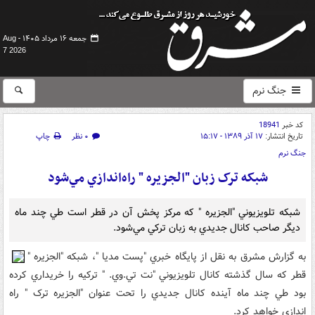
جمعه ۱۶ مرداد ۱۴۰۵ -
Aug
7 2026
جنگ نرم
کد خبر
18941
تاریخ انتشار:
۱۷ آذر ۱۳۸۹ - ۱۵:۱۷
۰ نظر
چاپ
جنگ نرم
شبکه ترک زبان "الجزيره " راه‌اندازي مي‌‌شود
شبکه تلويزيوني "الجزيره " که مرکز پخش آن در قطر است طي چند ماه
ديگر صاحب کانال جديدي به زبان ترکي مي‌شود.
به گزارش مشرق به نقل از پايگاه خبري "پست مديا "، شبکه "الجزيره "
قطر که سال گذشته کانال تلويزيوني "نت تي.وي. " ترکيه را خريداري کرده
بود طي چند ماه آينده کانال جديدي را تحت عنوان "الجزيره ترک " راه
اندازي خواهد کرد.