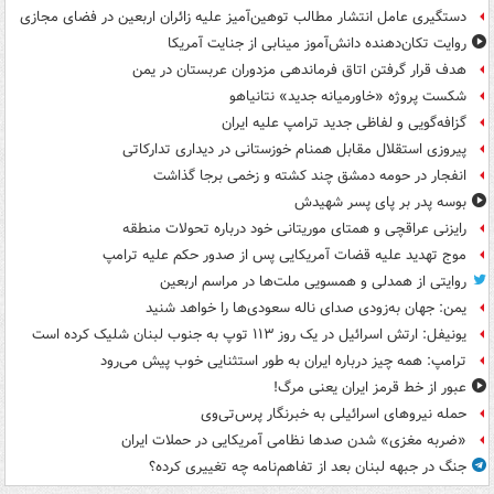
دستگیری عامل انتشار مطالب توهین‌آمیز علیه زائران اربعین در فضای مجازی
روایت تکان‌دهنده دانش‌آموز مینابی از جنایت آمریکا
هدف قرار گرفتن اتاق‌ فرماندهی مزدوران عربستان در یمن
شکست پروژه «خاورمیانه جدید» نتانیاهو
گزافه‌گویی و لفاظی جدید ترامپ علیه ایران
پیروزی استقلال مقابل همنام خوزستانی در دیداری تدارکاتی
انفجار در حومه دمشق چند کشته و زخمی برجا گذاشت
بوسه‌ پدر بر پای پسر شهیدش
رایزنی عراقچی و همتای موریتانی خود درباره تحولات منطقه
موج تهدید علیه قضات آمریکایی پس از صدور حکم علیه ترامپ
روایتی از همدلی و همسویی ملت‌ها در مراسم اربعین
یمن: جهان به‌زودی صدای ناله سعودی‌ها را خواهد شنید
یونیفل: ارتش اسرائیل در یک روز ۱۱۳ توپ به جنوب لبنان شلیک کرده است
ترامپ: همه چیز درباره ایران به طور استثنایی خوب پیش می‌رود
عبور از خط قرمز ایران یعنی مرگ!
حمله نیروهای اسرائیلی به خبرنگار پرس‌تی‌وی
«ضربه مغزی» شدن صدها نظامی آمریکایی در حملات ایران
جنگ در جبهه لبنان بعد از تفاهم‌نامه چه تغییری کرده؟