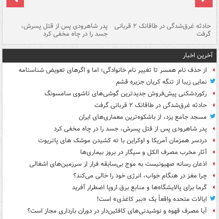
شته
حادثه غرق‌شدگی در طاقانک ۲ قربانی
پدر شاهرودی پس از قتل پسرش،
دس
گرفت
جسد را در چاه مخفی کرد
آخرین اخبار
از حذف نام همسر تا تغییر نام خانوادگی؛ اما و اگرهای تعویض شناسنامه
نمایی زیبا از تنگه کریان جزیره قشم
رکوردشکنی پیش‌فروش جدیدترین گوشی‌های تاشوی سامسونگ
حادثه غرق‌شدگی در طاقانک ۲ قربانی گرفت
مسجد جامع یزد، از باشکوه‌ترین معماری‌های ایران
پدر شاهرودی پس از قتل پسرش، جسد را در چاه مخفی کرد
دردسر همزمان آمریکا و اوکراین با ته کشیدن موشک های پاتریوت
آثار مخرب مصرف الکل و سیگار در بروز بیماری‌ها
اذعان رسانه صهیونیست به موج بی‌سابقه فرار از سرزمین‌های اشغالی
چرا مغز در هنگام خواب، انرژی خود را خالی می‌کند؟
گرما برای پالایشگاه‌ها و منابع برق اروپا اضطرار آفرید
ایالات متحده واقعاً یک «ببر کاغذی» است!
آیا مصرف قهوه و نوشیدنی‌های کافئین‌دار در دوران بارداری مجاز است؟