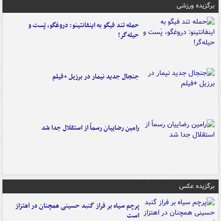
برگزیده ورزشی
حمله تند فیگو به اینفانتینو: دروغگو، پَست‌ و
حیله‌گر!
جنجال جدید نیمار در برزیل +فیلم
رامین رضاییان رسماً از استقلال جدا شد
برگزیده عکس
پرچم سیاه بر فراز گنبد حسینی همچنان در اهتزاز
است