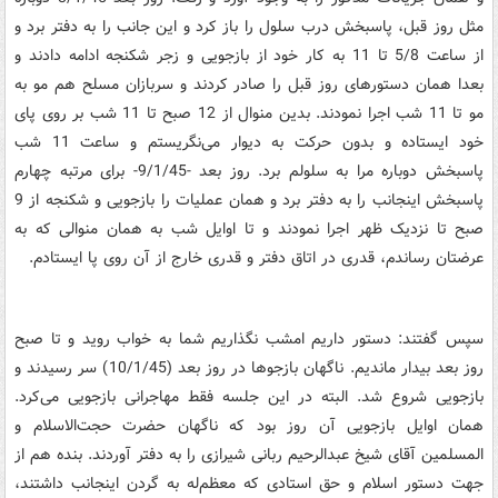
مثل روز قبل، پاسبخش درب سلول را باز کرد و این جانب را به دفتر برد و
از ساعت 5/8 تا 11 به کار خود از بازجویی و زجر شکنجه ادامه دادند و
بعدا همان دستورهای روز قبل را صادر کردند و سربازان مسلح هم مو به
مو تا 11 شب اجرا نمودند. بدین منوال از 12 صبح تا 11 شب بر روی پای
خود ایستاده و بدون حرکت به دیوار می‌نگریستم و ساعت 11 شب
پاسبخش دوباره مرا به سلولم برد. روز بعد -9/1/45- برای مرتبه چهارم
پاسبخش اینجانب را به دفتر برد و همان عملیات را بازجویی و شکنجه از 9
صبح تا نزدیک ظهر اجرا نمودند و تا اوایل شب به همان منوالی که به
عرضتان رساندم، قدری در اتاق دفتر و قدری خارج از آن روی پا ایستادم.
سپس گفتند: دستور داریم امشب نگذاریم شما به خواب روید و تا صبح
روز بعد بیدار ماندیم. ناگهان بازجوها در روز بعد (10/1/45) سر رسیدند و
بازجویی شروع شد. البته در این جلسه فقط مهاجرانی بازجویی می‌کرد.
همان اوایل بازجویی آن روز بود که ناگهان حضرت حجت‌الاسلام و
المسلمین آقای شیخ عبدالرحیم ربانی شیرازی را به دفتر آوردند. بنده هم از
جهت دستور اسلام و حق استادی که معظم‌له به گردن اینجانب داشتند،