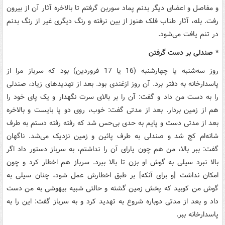
و مفاصل و اعضای دیگر بدنم پماد سوربن گرفتم تا بالاخره آثار آن از بیرون
رفت. بله، آثار طناب فلک هنوز از بین نرفته و رنگ دیگری غیر از رنگ بدنم
در تنم یافت می‌شود.
* صندلی بر دست گرفتن
روز سه‌شنبه یا چهارشنبه (16 یا 17 فروردین) بود که سرباز مرا از
پاسدارخانه به دفتر برد. آن روز ازغندی بود. بعد از تهدیدهای زیاد، صندلی
را به دست من داد و گفت: آن را بر بالای سرت نگهدار و یک پای خود را
هم از زمین بردار. بعد از مدتی گفت: خوب، روی دو پا بایست و بالاخره
بعد از مدتی دست و پایم به حدی بی‌حس شد که رفته رفته دستم به طرف
شانه‌ام کج شد و صندلی به طرف پائین و زمین نزدیک می‌شد. ناگهان
گفت: ببر بالا، من هم چون یارای آن را نداشتم، به سرباز دستور داد اگر
بالا نبرد سیلی به گوش او بزن تا بالا ببرد. سرباز هم اخطار کرد و چون
امکان نداشت [و برای آنکه] بر طبق اخطارش عمل شود، چنان سیلی به
گوش من کوبید که پخش زمین گشته و حالتی شبیه بیهوشی به من دست
داد و بعد از مدتی دوباره شروع به تهدید کرد و به سرباز گفت: این را به
پاسدارخانه ببر.