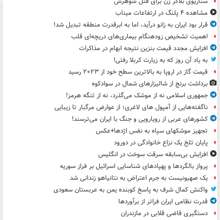
سناریوی بلاگر زن برای قتل شوهرش
مشاهده ۴ پلنگ در ارتفاعات میناب
قرار بود ایران به زانو درآید، اما به ابرقدرت منطقه تبدیل شد!
اهمیت تشخیص زودهنگام بیماری‌های دریچه‌ای قلب
افزایش مجدد قیمت بنزین نتیجه ابهام در مذاکرات
به یاد آن روز که به زیارت کربلا رفتی!
قیمت گاز در اروپا به بالاترین سطح خود از ۲۰۲۳ رسید
برداشت برنج از شالیزارهای شمال در سوادکوه
جمهوری اسلامی نه از موشک می‌گذرد، نه از تنگه هرمز!
ناگفته‌هایی از آمپول های لاغری؛ از عوارض مرگبار تا زیبایی
کشورهای عربی از رویارویی و جنگ با ایران می‌ترسند!
تجهیز موشکهای سپاه به نفس اژدها+عکس
پایان تلخ یک نزاع خانوادگی در دورود
افزایش بی‌سابقه سرقت سوخت در انگلیس
پرواز بالگردها و پهپادهای شناسایی اسرائیل بر فراز سوریه
یک صهیونیست به جرم اعتراض به نتانیاهو زندانی شد
واکنش کمال شرف به پاسخ کوبنده یمن به عربستان سعودی
قدرت نظامی ایران فراتر از برآوردها
دستگیری قاضی قلابی در مازندران