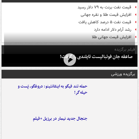
قیمت نفت برنت به ۷۹ دلار رسید
افزایش قیمت طلا و نقره جهانی
قیمت نفت ۵ درصد کاهش یافت
رشد آرام دلار ادامه دارد
افزایش قیمت جهانی طلا
فیلم برگزیده
صاعقه جان فوتبالیست تایلندی را گرفت!
برگزیده ورزشی
حمله تند فیگو به اینفانتینو: دروغگو، پَست‌ و
حیله‌گر!
جنجال جدید نیمار در برزیل +فیلم