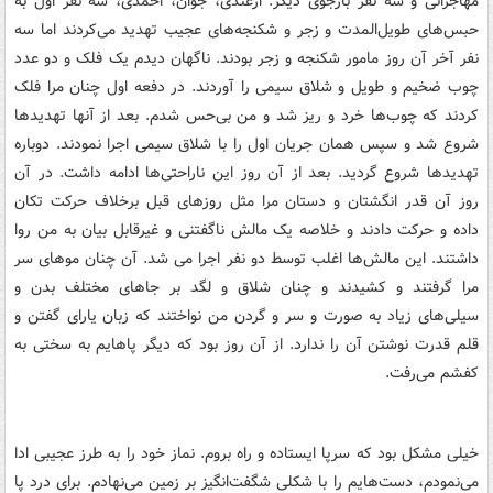
مهاجرانی و سه نفر بازجوی دیگر: ازغندی، جوان، احمدی، سه نفر اول به
حبس‌های طویل‌المدت و زجر و شکنجه‌های عجیب تهدید می‌کردند اما سه
نفر آخر آن روز مامور شکنجه و زجر بودند. ناگهان دیدم یک فلک و دو عدد
چوب ضخیم و طویل و شلاق سیمی را آوردند. در دفعه اول چنان مرا فلک
کردند که چوب‌ها خرد و ریز شد و من بی‌حس شدم. بعد از آنها تهدیدها
شروع شد و سپس همان جریان اول را با شلاق سیمی اجرا نمودند. دوباره
تهدیدها شروع گردید. بعد از آن روز این ناراحتی‌ها ادامه داشت. در آن
روز آن قدر انگشتان و دستان مرا مثل روزهای قبل برخلاف حرکت تکان
داده و حرکت دادند و خلاصه یک مالش ناگفتنی و غیرقابل بیان به من روا
داشتند. این مالش‌ها اغلب توسط دو نفر اجرا می شد. آن چنان موهای سر
مرا گرفتند و کشیدند و چنان شلاق و لگد بر جاهای مختلف بدن و
سیلی‌های زیاد به صورت و سر و گردن من نواختند که زبان یارای گفتن و
قلم قدرت نوشتن آن را ندارد. از آن روز بود که دیگر پاهایم به سختی به
کفشم می‌رفت.
خیلی مشکل بود که سرپا ایستاده و راه بروم. نماز خود را به طرز عجیبی ادا
می‌نمودم، دست‌هایم را با شکلی شگفت‌انگیز بر زمین می‌نهادم. برای درد پا