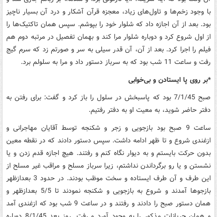
با وجود زخم‌ها و تاول‌های زیاد، معجزه قرآن آشکار و درد آن بسیار ناچیز
بود. بعد از آن اجازه داد که شلوار خود را بپوشم. سپس همان تاکتیک‌ها را
از اول شروع کرد و دوباره شلوار مرا کند و بهمان تفصیل در مرتبه دوم هم
فیلم را اجرا کرد. بعد از آن، آن قدر سیلی به سر و صورتم زد که سرم گیج
رفت و ساعت 11 شب بود که به سرباز دستور داد و مرا به سلولم برد.
*‌بر روی پا ایستادن و بی‌خوابی
صبح 7/1/45 بود که پاسبخش در سلول را باز کرد و گفت: برای رفتن به
دفتر حاضر شوید، به معیت او به دفتر رفتیم.
ساعت 9 صبح بود بازجویی و زجر و شکنجه توسط آقایان مهاجرانی و
ازغندی شروع و تا ظهر ادامه داشت. سپس دستور دادند که در نقطه معین
بدون حرکت بایستم و به دیوار نگاه کنم و رفتند. هیچ اجازه قدم زدن و یا
نشستن و یا رو برگرداندن نداشتم، زیرا سرباز مسلح و مراقب غیر مسلح از
این طرف و آن طرف ایستاده و سخت موظب بودند. در حدود 3 بعدازظهر
بازجوها آمدند و شروع به بازجویی و شکنجه نمودند تا 5/5 بعدازظهر و
همان دستور صبح را دادند و رفتند و در ساعت 9 شب بود که ازغندی آمد
و همان جریانات مذکور را به وجود آورد و رفت. روز بعد 8/1/45 دوباره