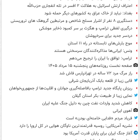
اعتراف ارتش اسرائیل به هلاکت ۲ افسر در تله انفجاری حزب‌الله
بغداد: نباید از خاک عراق به کشورهای دیگر حمله شود
دستگیری ۸ نفر از اشرار مسلح شاخص و مرتبطین گروهک های تروریستی
درگیری لفظی ترامپ و هگزث بر سر کمبود ذخایر موشکی
دردسر جدید برای سرخپوشان
موج بارش‌های تابستانه در راه ۱۱ استان
ونس: ایرانی‌ها مذاکره‌کنندگان سرسختی هستند
ترامپ: توافق با ایران را ترجیح می‌دهم
صفحه نخست روزنامه‌های پنجشنبه ۱۵ مرداد ۱۴۰۵
راز مرگ مرد ۷۲ ساله در تهرانپارس فاش شد
قابی زیبا از قلعه بابک آذربایجان شرقی
ریزش پایگاه جدید ترامپ بافاصله‌گیری جوانان و اقلیت‌ها از جمهوری‌خواهان
نمایی زیبا از طبیعت بکر استان گیلان
کاهش شدید واردات نفت چین به دلیل جنگ علیه ایران
آهوی ایرانی
فریاد مردم «فدایی خامنه‌ای بودن» است
نشریه آمریکایی: روسیه قدرتمندترین ناوگان هوایی در کل اروپا را دارد
آغاز جنگ ایران برای پایان قدرت آمریکا بود