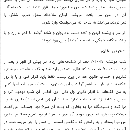
سیمی پوشیده از پلاستیک، بدن مرا مورد حمله قرار دادند که ا یک ماه آثار
آن در بدن من یافت می‌شد. اینان ملاحظه محل ضرب شلاق را
نمی‌کردند،‌می‌زدند به هرجا که می‌خواست وارد شود.
از سر و پشت گردن و کف دست و بازوان و شانه گرفته تا کمر و ران و پا
و نشیمنگاه، همگی با نصیب [بودند] و بی‌بهره نبودند.
* جریان بخاری
شب دوشنبه 7/1/45 بعد از شکنجه‌های زیاد در پیش از ظهر و بعد از
ظهر، ساعت 9 شب بود که آقای ازغندی وارد شد و گفت: «امشب نوشتنی
نداریم و حساب قانون هم در بین نیست فقط باید اقرار کنی و یا با زور
شکنجه از تو اقرار خواهم گرفت و این دستوری است که من باید اجرا کنم.
به من گفته‌اند تا اقرار نگیری ول نکن. وی آنقدر آن شب تهدید کرد و
سیلی و شلاق زد که حساب ندارد. بعد از آن (بی ادبی است) با زور شلوار
مرا کند و نشیمنگاه مرا به بخاری که بدنه آن سرخ بود چسباند. می‌گفت:
خودت بچسبان، اما چون خودم آن طور که مراد او بود نمی‌چسباندم، جلوی
من می‌ایستاد و به وضعی که ناگفتنی است، آن عمل را اجرا می‌ساخت. در
آن وقت بود که آیه شریفه: «یا نارکونی بردا و سلاما» بر زبانم جاری شد و