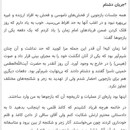
*جریان دشنام
همه جلسات بازجویی از فحش‌های ناموسی و فحش به افراد ارزنده و غیره
بی‌بهره نبود و در اغلب آنها به حد افراط می‌رسید. خوب به یاد دارم که روز
فلک کردن ضمن فریادهای امام زمان را یاد کردم که یک دفعه یکی از
بازجوها گفت:
اما زمان کیه! آن قدر این جمله مرا کوبید که حد نداشت و آن چنان
شرم‌آور بود که یکی از آنان انگشت خود را به مجرای بینی قرار داد و صوت
(هیس) را در خارج به وجود آورد. آن روز آنقدر به حضرت آیت‌الله‌العظمی
خمینی ناسزا گفتند و دشنام دادند که بی‌نهایت شرم‌آور بود. دفعات دیگری
هم برای بازجویی احضار شدم ولی از تهدید به زجر و شکنجه‌‌های مختلف
تجاوز نکرد.
اینها بود پاره‌ای از عملیات و تاریخچه آن که بازجوها به من وارد ساختند.
در خاتمه هرچه فریاد کشیدم که کاغذ قلمی به اینجانب بدهید تا به
دادستانی محترم ارتش شکایت کنم ولی آقای ساقی از دادن کاغذ و قلم
خودداری کردند چون می‌خواستند آثار زجر و شکنجه از بین برود و متاسفانه
بعضی از آن آثار شامل مرور زمان شده و از بین رفته است.