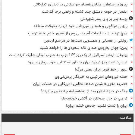
پیروزی استقلال مقابل همنام خوزستانی در دیداری تدارکاتی
انفجار در حومه دمشق چند کشته و زخمی برجا گذاشت
بوسه‌ پدر بر پای پسر شهیدش
رایزنی عراقچی و همتای موریتانی خود درباره تحولات منطقه
موج تهدید علیه قضات آمریکایی پس از صدور حکم علیه ترامپ
روایتی از همدلی و همسویی ملت‌ها در مراسم اربعین
یمن: جهان به‌زودی صدای ناله سعودی‌ها را خواهد شنید
یونیفل: ارتش اسرائیل در یک روز ۱۱۳ توپ به جنوب لبنان شلیک کرده است
ترامپ: همه چیز درباره ایران به طور استثنایی خوب پیش می‌رود
عبور از خط قرمز ایران یعنی مرگ!
حمله نیروهای اسرائیلی به خبرنگار پرس‌تی‌وی
«ضربه مغزی» شدن صدها نظامی آمریکایی در حملات ایران
جنگ در جبهه لبنان بعد از تفاهم‌نامه چه تغییری کرده؟
ترامپ در حال سوختن در آتشی خودساخته
ایران را تست نکنید! جاده‌ی خشم ایران!
سلامت
ت