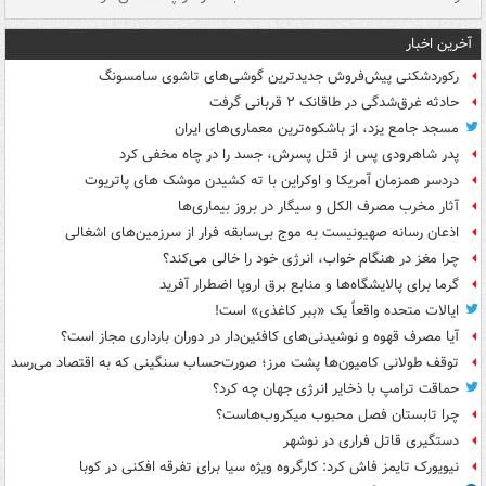
آخرین اخبار
رکوردشکنی پیش‌فروش جدیدترین گوشی‌های تاشوی سامسونگ
حادثه غرق‌شدگی در طاقانک ۲ قربانی گرفت
مسجد جامع یزد، از باشکوه‌ترین معماری‌های ایران
پدر شاهرودی پس از قتل پسرش، جسد را در چاه مخفی کرد
دردسر همزمان آمریکا و اوکراین با ته کشیدن موشک های پاتریوت
آثار مخرب مصرف الکل و سیگار در بروز بیماری‌ها
اذعان رسانه صهیونیست به موج بی‌سابقه فرار از سرزمین‌های اشغالی
چرا مغز در هنگام خواب، انرژی خود را خالی می‌کند؟
گرما برای پالایشگاه‌ها و منابع برق اروپا اضطرار آفرید
ایالات متحده واقعاً یک «ببر کاغذی» است!
آیا مصرف قهوه و نوشیدنی‌های کافئین‌دار در دوران بارداری مجاز است؟
توقف طولانی کامیون‌ها پشت مرز؛ صورت‌حساب سنگینی که به اقتصاد می‌رسد
حماقت ترامپ با ذخایر انرژی جهان چه کرد؟
چرا تابستان فصل محبوب میکروب‌هاست؟
دستگیری قاتل فراری در نوشهر
نیویورک تایمز فاش کرد: کارگروه ویژه سیا برای تفرقه افکنی در کوبا