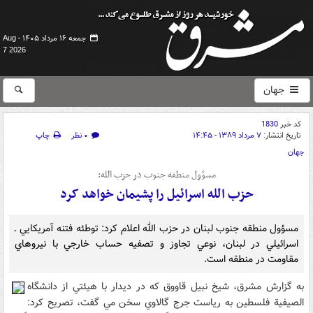
جمعه ۱۶ مرداد ۱۴۰۵ -
Aug
7 2026
جهان
کد خبر
1830
تاریخ انتشار:
۷ مرداد ۱۳۸۹ - ۱۴:۴۵
۰ نظر
چاپ
جهان
مسؤول منطقه جنوب در حزب الله:
حزب الله اسرائيل را پشيمان خواهد کرد
مسؤول منطقه جنوب لبنان در حزب الله اعلام کرد: توطئه فتنه آمريکايي ـ
اسرائيلي در لبنان، نوعي تجاوز و تصفيه حساب خارجي با نيروهاي
مقاومت در منطقه است.
به گزارش مشرق، شيخ نبيل قاووق که در ديدار با هيئتي از دانشگاه
الصيفية فلسطين به رياست جرج گالاوي سخن مي گفت، تصريح کرد: