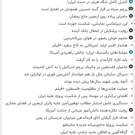
کنترل کامل تنگه هرمز در دست ایران!
پرچم سیاه بر فراز گنبد حسینی همچنان در اهتزاز است
ماجرای پیاده روی اربعین حاج رمضان
این دیپلماسی نمایشی، شکست خورده است
روایت پزشکیان از انحلال بانک آینده
شمیم خوش رضوی در هوای بین‌الحرمین
هشدار افسر ارشد آمریکایی به کاخ سفید +فیلم
موشک‌های بالستیک ایران؛ چالش راهبردی آمریکا
باید افراد کارآمدتر را به کار گرفت
حامیان فلسطین در مکزیک پرچم اسرائیل را به آتش کشیدند
دبیرکل سازمان ملل باز هم خواستار آتش‌بس فوری در اوکراین شد
آنچه رهبر شهید سال‌ها پیش دیده بودند
حمایت هلندی‌ها از مظلومیت فلسطین +فیلم
افشای برکناری در موساد پس از شکست پروژه علیه ایران
دستگیری عامل انتشار مطالب توهین‌آمیز علیه زائران اربعین در فضای مجازی
روایت تکان‌دهنده دانش‌آموز مینابی از جنایت آمریکا
هدف قرار گرفتن اتاق‌ فرماندهی مزدوران عربستان در یمن
شکست پروژه «خاورمیانه جدید» نتانیاهو
گزافه‌گویی و لفاظی جدید ترامپ علیه ایران