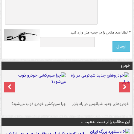
*
لطفا عدد مقابل را در جعبه متن وارد کنید
خودرو
خودروهای جدید شیائومی در راه بازار
چرا سیم‌کشی خودرو ذوب می‌شود؟
شو
این مطالب را از دست ندهید....
۶ دستاورد بزرگ ایران در ۱۶۰ روز رهبری رهبر انقلاب