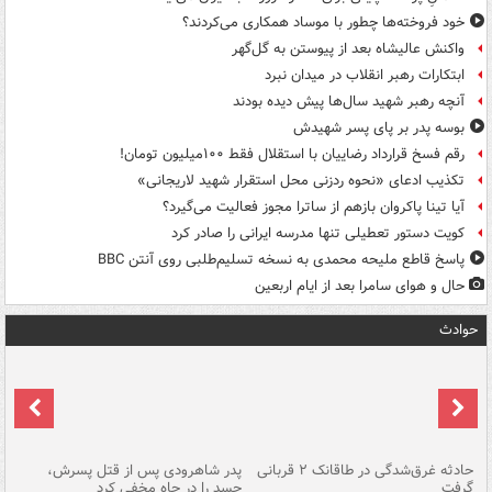
خود فروخته‌ها چطور با موساد همکاری می‌کردند؟
واکنش عالیشاه بعد از پیوستن به گل‌گهر
ابتکارات رهبر انقلاب در میدان نبرد
آنچه رهبر شهید سال‌ها پیش دیده بودند
بوسه‌ پدر بر پای پسر شهیدش
رقم فسخ قرارداد رضاییان با استقلال فقط ۱۰۰میلیون تومان!
تکذیب ادعای «نحوه ردزنی محل استقرار شهید لاریجانی»
آیا تینا پاکروان بازهم از ساترا مجوز فعالیت می‌گیرد؟
کویت دستور تعطیلی تنها مدرسه ایرانی را صادر کرد
پاسخ قاطع ملیحه محمدی به نسخه تسلیم‌طلبی روی آنتن BBC
حال و هوای سامرا بعد از ایام اربعین
حوادث
شته
حادثه غرق‌شدگی در طاقانک ۲ قربانی
پدر شاهرودی پس از قتل پسرش،
دس
گرفت
جسد را در چاه مخفی کرد