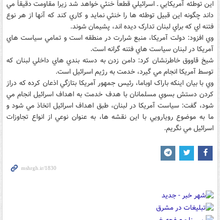
اين توطئه آمريکايي ـ اسرائيلي قطعاً خنثي خواهد شد زيرا مقاومت دقيقاً مي
داند چگونه اين قبيل توطئه ها را خنثي نمايد و کاري کند که آنها از هر نوع
فتنه اي که براي لبنان تدارک ديده اند، پشيمان شوند.
وي افزود: دولت آمريکا، منبع شرارت در منطقه است و تمامي سياست هاي
آمريکا در لبنان سياست هاي فتنه گرانه است.
شيخ قاووق خاطرنشان کرد: دامن زدن به دسته بندي هاي داخلي لبنان که
توسط آمريکا انجام مي گيرد، خدمت به رژيم اسرائيل است.
وي با بيان اينکه باراک اوباما، رئيس جمهور آمريکا بتازگي اذعان کرده که دراز
کردن دستش بسوي مسلمانان با هدف خدمت به اهداف اسرائيل انجام مي
شود، گفت: سياست آمريکا در لبنان، طبق اهداف اسرائيل اتخاذ مي شود و
ما به موضوع رويارويي با اين نقشه ها، به عنوان نوعي از انواع تجاوزات
اسرائيل مي نگريم.