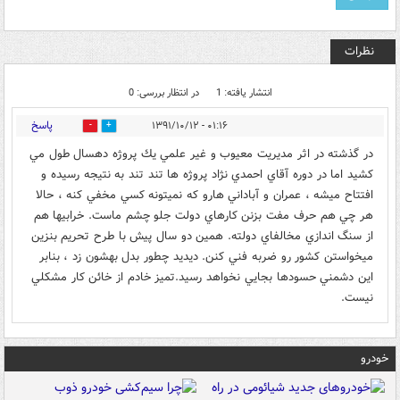
نظرات
انتشار یافته: 1
در انتظار بررسی: 0
پاسخ
۰۱:۱۶ - ۱۳۹۱/۱۰/۱۲
0
0
در گذشته در اثر مديريت معيوب و غير علمي يك پروژه دهسال طول مي
كشيد اما در دوره آقاي احمدي نژاد پروژه ها تند تند به نتيجه رسيده و
افتتاح ميشه ، عمران و آباداني هارو كه نميتونه كسي مخفي كنه ، حالا
هر چي هم حرف مفت بزنن كارهاي دولت جلو چشم ماست. خرابيها هم
از سنگ اندازي مخالفاي دولته. همين دو سال پيش با طرح تحريم بنزين
ميخواستن كشور رو ضربه فني كنن. ديديد چطور بدل بهشون زد ، بنابر
اين دشمني حسودها بجايي نخواهد رسيد.تميز خادم از خائن كار مشكلي
نيست.
خودرو