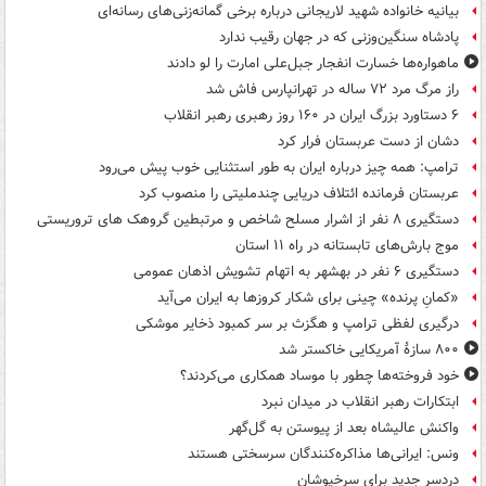
بیانیه خانواده شهید لاریجانی درباره برخی گمانه‌زنی‌های رسانه‌ای
پادشاه سنگین‌وزنی که در جهان رقیب ندارد
ماهواره‌ها خسارت انفجار جبل‌علی امارت را لو دادند
راز مرگ مرد ۷۲ ساله در تهرانپارس فاش شد
۶ دستاورد بزرگ ایران در ۱۶۰ روز رهبری رهبر انقلاب
دشان از دست عربستان فرار کرد
ترامپ: همه چیز درباره ایران به طور استثنایی خوب پیش می‌رود
عربستان فرمانده ائتلاف دریایی چندملیتی را منصوب کرد
دستگیری ۸ نفر از اشرار مسلح شاخص و مرتبطین گروهک های تروریستی
موج بارش‌های تابستانه در راه ۱۱ استان
دستگیری ۶ نفر در بهشهر به اتهام تشویش اذهان عمومی
«کمانِ پرنده» چینی برای شکار کروزها به ایران می‌آید
درگیری لفظی ترامپ و هگزث بر سر کمبود ذخایر موشکی
۸۰۰ سازۀ آمریکایی خاکستر شد
خود فروخته‌ها چطور با موساد همکاری می‌کردند؟
ابتکارات رهبر انقلاب در میدان نبرد
واکنش عالیشاه بعد از پیوستن به گل‌گهر
ونس: ایرانی‌ها مذاکره‌کنندگان سرسختی هستند
دردسر جدید برای سرخپوشان