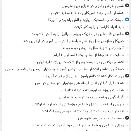
شمیم خوش رضوی در هوای بین‌الحرمین
هشدار افسر ارشد آمریکایی به کاخ سفید +فیلم
موشک‌های بالستیک ایران؛ چالش راهبردی آمریکا
باید افراد کارآمدتر را به کار گرفت
حامیان فلسطین در مکزیک پرچم اسرائیل را به آتش کشیدند
دبیرکل سازمان ملل باز هم خواستار آتش‌بس فوری در اوکراین شد
آنچه رهبر شهید سال‌ها پیش دیده بودند
حمایت هلندی‌ها از مظلومیت فلسطین +فیلم
افشای برکناری در موساد پس از شکست پروژه علیه ایران
دستگیری عامل انتشار مطالب توهین‌آمیز علیه زائران اربعین در فضای مجازی
روایت تکان‌دهنده دانش‌آموز مینابی از جنایت آمریکا
هدف قرار گرفتن اتاق‌ فرماندهی مزدوران عربستان در یمن
شکست پروژه «خاورمیانه جدید» نتانیاهو
گزافه‌گویی و لفاظی جدید ترامپ علیه ایران
پیروزی استقلال مقابل همنام خوزستانی در دیداری تدارکاتی
انفجار در حومه دمشق چند کشته و زخمی برجا گذاشت
بوسه‌ پدر بر پای پسر شهیدش
رایزنی عراقچی و همتای موریتانی خود درباره تحولات منطقه