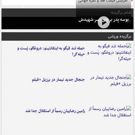
افزایش قیمت طلا و نقره جهانی
فیلم برگزیده
بوسه‌ پدر بر پای پسر شهیدش
برگزیده ورزشی
حمله تند فیگو به اینفانتینو: دروغگو، پَست‌ و
حیله‌گر!
جنجال جدید نیمار در برزیل +فیلم
رامین رضاییان رسماً از استقلال جدا شد