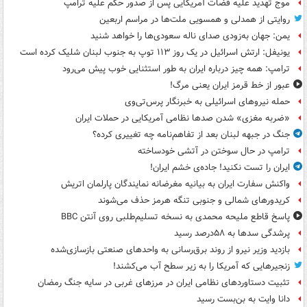
موج تهدید علیه قضات آمریکایی پس از صدور حکم علیه ترامپ
روایتی از همدلی و همسویی ملت‌ها در مراسم اربعین
یمن: جهان به‌زودی صدای ناله سعودی‌ها را خواهد شنید
یونیفل: ارتش اسرائیل در یک روز ۱۱۳ توپ به جنوب لبنان شلیک کرده است
ترامپ: همه چیز درباره ایران به طور استثنایی خوب پیش می‌رود
عبور از خط قرمز ایران یعنی مرگ!
حمله نیروهای اسرائیلی به خبرنگار پرس‌تی‌وی
«ضربه مغزی» شدن صدها نظامی آمریکایی در حملات ایران
جنگ در جبهه لبنان بعد از تفاهم‌نامه چه تغییری کرده؟
ترامپ در حال سوختن در آتشی خودساخته
ایران را تست نکنید! جاده‌ی خشم ایران!
واکنش سفارت ایران به بیانیه مغرضانه نمایندگان پارلمان اتریش
کریدورهای شمالی و جنوبی تنگه هرمز حذف می‌شوند
پاسخ قاطع ملیحه محمدی به نسخه تسلیم‌طلبی روی آنتن BBC
پرشدگی سدها به ۵۸درصد رسید
بازدید وزیر نیرو از روند برق‌رسانی به واحدهای صنعتی بازسازی‌شده
زنجیرهایی که آمریکا را به زیر سطح آب می‌کشند!
تثبیت دستاوردهای نظامی ایران در مرزهای غربی در سایه جنگ رمضان
دانا وایت به بن‌بست رسید