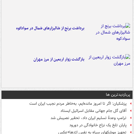
برداشت برنج از شالیزارهای شمال در سوادکوه
بازگشت زوار اربعین از مرز مهران
پربازدیدترین ها
پزشکیان: اگر تا امروز مانده‌ایم، به‌خاطر مردم نجیب ایران است
آقای گل جام جهانی مقابل اسرائیل ایستاد
ترامپ وعدۀ تسلیم ایران داد، تحقیر نصیبش شد
پایان تلخ یک نزاع خانوادگی در دورود
تجهیز موشکهای سپاه به نفس اژدها+عکس