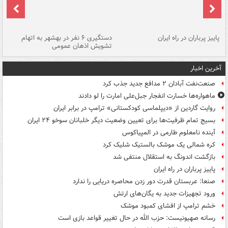
ن
پاییز پرباران در راه ایران
دستگیری ۶ نفر در بهشهر به اتهام
تشویش اذهان عمومی
اس
آخرین اخبار
صنعت‌نفت آبادان ۲ مدافع جدید جذب کرد
ماهواره‌ها خسارت انفجار جبل‌علی امارت را لو دادند
روایت گاردین از «دیپلماسی کودکستانی» ترامپ در برابر ایران
بسیج تمام ظرفیت‌ها برای تعیین وضعیت دیگر خلبانان سوخو ۲۴ ایران
آینده نامعلوم طارمی در المپیاکوس
کره شمالی یک موشک بالستیک شلیک کرد
بازگشت اندونگ به استقلال منتفی شد
پاییز پرباران در راه ایران
صنعا: عربستان قدرت دور زدن محاصره دریایی را ندارد
ورود تجهیزات جدید به یگان‌های ارتش
خشم ترامپ از افشای کمبود موشک
رسانه صهیونیست: حزب الله در حال تغییر قواعد بازی است