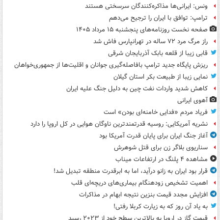
ونس: ایرانی‌ها مذاکره‌کنندگان سرسختی هستند
ترامپ: توافق با ایران را ترجیح می‌دهم
صفحه نخست روزنامه‌های پنجشنبه ۱۵ مرداد ۱۴۰۵
راز مرگ مرد ۷۲ ساله در تهرانپارس فاش شد
قابی زیبا از قلعه بابک آذربایجان شرقی
ریزش پایگاه جدید ترامپ بافاصله‌گیری جوانان و اقلیت‌ها از جمهوری‌خواهان
نمایی زیبا از طبیعت بکر استان گیلان
کاهش شدید واردات نفت چین به دلیل جنگ علیه ایران
آهوی ایرانی
فریاد مردم «فدایی خامنه‌ای بودن» است
نشریه آمریکایی: روسیه قدرتمندترین ناوگان هوایی در کل اروپا را دارد
آغاز جنگ ایران برای پایان قدرت آمریکا بود
سناریوی بلاگر زن برای قتل شوهرش
مشاهده ۴ پلنگ در ارتفاعات میناب
قرار بود ایران به زانو درآید، اما به ابرقدرت منطقه تبدیل شد!
اهمیت تشخیص زودهنگام بیماری‌های دریچه‌ای قلب
افزایش مجدد قیمت بنزین نتیجه ابهام در مذاکرات
به یاد آن روز که به زیارت کربلا رفتی!
قیمت گاز در اروپا به بالاترین سطح خود از ۲۰۲۳ رسید