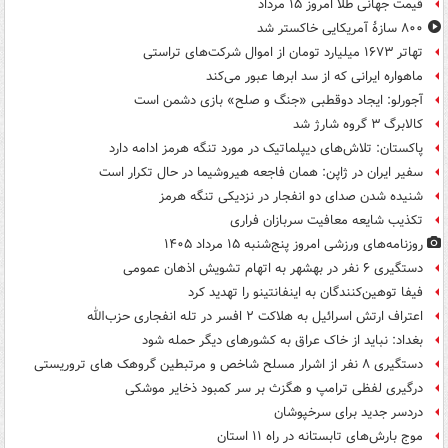
قیمت جهانی طلا امروز ۱۵ مرداد
۸۰۰ سازۀ آمریکایی خاکستر شد
تهاتر ۱۶۷۳ میلیارد تومان از اموال شرکت‌های تراستی
ماهواره ایرانی که از سد ابرها عبور می‌کند
آجورلو: ایجاد دوقطبی «جنگ و صلح‌» بازی دشمن است
کالابرگ ۳ گروه شارژ شد
پاکستان: تلاش‌های دیپلماتیک در مورد تنگه هرمز ادامه دارد
سفیر ایران در ژاپن: همان فاجعه هیروشیما در حال تکرار است
شنیده شدن صدای دو انفجار در نزدیکی تنگه هرمز
تکذیب شایعه معافیت سربازان فراری
روزنامه‌های ورزشی امروز پنج‌شنبه ۱۵ مرداد ۱۴۰۵
دستگیری ۶ نفر در بهشهر به اتهام تشویش اذهان عمومی
فیفا توهین‌کنندگان به اینفانتینو را تهدید کرد
اعتراف ارتش اسرائیل به هلاکت ۲ افسر در تله انفجاری حزب‌الله
بغداد: نباید از خاک عراق به کشورهای دیگر حمله شود
دستگیری ۸ نفر از اشرار مسلح شاخص و مرتبطین گروهک های تروریستی
درگیری لفظی ترامپ و هگزث بر سر کمبود ذخایر موشکی
دردسر جدید برای سرخپوشان
موج بارش‌های تابستانه در راه ۱۱ استان