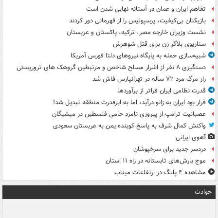
تفاهم ایران و عمان در آستانه نهایی شدن است
بازیکنان بی‌کیفیت، پرسپولیس را از قهرمانی دور کردند
نشست وزیران خارجه مصر، ترکیه، پاکستان و عربستان
سناریوی بلاگر زن برای قتل شوهرش
شبیه‌سازی حمله به پایگاه نیروهای دلتا فورس آمریکا
دستگیری ۸ نفر از اشرار مسلح شاخص و مرتبطین گروهک های تروریستی
راز مرگ مرد ۷۲ ساله در تهرانپارس فاش شد
قدرت نظامی ایران فراتر از برآوردها
قرار بود ایران به زانو درآید، اما به ابرقدرت منطقه تبدیل شد!
عصبانیت ترامپ از پیروزی نامزد حامی فلسطین در میشیگان
واکنش کمال شرف به پاسخ کوبنده یمن به عربستان سعودی
آهوی ایرانی
دردسر جدید برای سرخپوشان
موج بارش‌های تابستانه در راه ۱۱ استان
مشاهده ۴ پلنگ در ارتفاعات میناب
حوادث