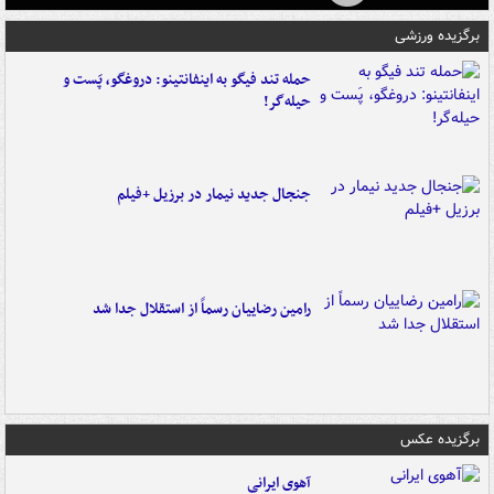
برگزیده ورزشی
حمله تند فیگو به اینفانتینو: دروغگو، پَست‌ و
حیله‌گر!
جنجال جدید نیمار در برزیل +فیلم
رامین رضاییان رسماً از استقلال جدا شد
برگزیده عکس
آهوی ایرانی