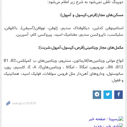
دوپینگ تلقی نمی‌شود به شرح زیر اعلام می‌شود:
مسکن‌های مجاز(قرص،کپسول و آمپول):
استامینوفن کدئین، دیکلوفناک سدیم، ژلوفن، نووافن(آسیفن)، باکلوفن،
سلیکسب، ناپروکسن سدیم، مفنامیک اسید، پیروکسی کام، آسپرین.
مکمل‌های مجاز ویتامینی(قرص،کپسول،آمپول،شربت):
انواع مولتی ویتامین‌ها(فارماتون، سنتروم، ویتامین‌های ب کمپلکس،B1 ،B2
،B6 ،B12، نوروبیون، امگا3 ، امگا6 ، ویتامین‌هایE ،A ،D، کلسیم، روی،
سانوستول، وداروهای آهن‌دار مثل فروس سولفات، فولیک اسید، هماتینیک
و ففول.