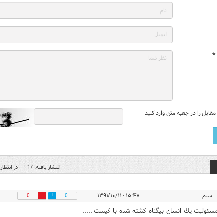
*
قابل را در جعبه متن وارد کنید
انتشار یافته: 17
در انتظار 
سيم
۱۵:۴۷ - ۱۳۹۱/۱۰/۱۱
0
0
مسئوليت يك انسان بيگناه كشته شده با كيست......