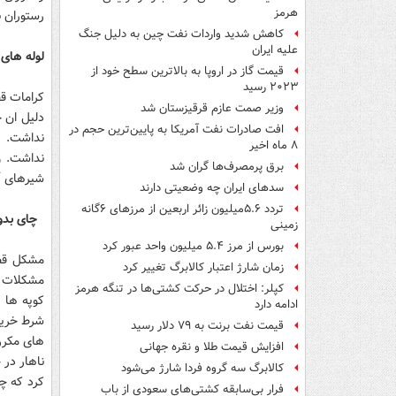
هرمز
رستوران ن
کاهش شدید واردات نفت چین به دلیل جنگ
علیه ایران
لوله های
قیمت گاز در اروپا به بالاترین سطح خود از
۲۰۲۳ رسید
کرامات ق
وزیر صمت عازم قرقیزستان شد
دلیل ان 
افت صادرات نفت آمریکا به پایین‌ترین حجم در
نداشت. د
۸ ماه اخیر
نداشت. 
برق پرمصرف‌ها گران شد
شیرهای آ
سدهای ایران چه وضعیتی دارند
تردد ۵.۶میلیون زائر اربعین از مرزهای ۶گانه
چای بدو
زمینی
بورس از مرز ۵.۴ میلیون واحد عبور کرد
زمان شارژ اعتبار کالابرگ تغییر کرد
کپلر: اختلال در حرکت کشتی‌ها در تنگه هرمز
کوپه ها 
ادامه دارد
شرط خرید
قیمت نفت برنت به ۷۹ دلار رسید
های مکرر
افزایش قیمت طلا و نقره جهانی
ناهار در 
کالابرگ سه گروه فردا شارژ می‌شود
کرد که چ
فرار بی‌سابقه کشتی‌های سعودی از باب