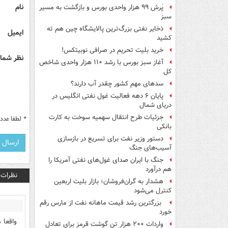
نام
پَرش ۹۹ هزار واحدی بورس و بازگشت به مسیر
سبز
ذخایر نفتی بزرگ‌ترین پالایشگاه چین هم ته
ایمیل
کشید
خرید بلیت تحریم در صرافی نوبیتکس!
نظر شما 
آغاز سبز بورس با رشد ۱۱۰ هزار واحدی شاخص
کل
سدهای مهم کشور چقدر آب دارند؟
پایان ۶ دهه فعالیت غول نفتی انگلیس در
دریای شمال
جزئیات طرح انتقال سهمیه سوخت به کارت
*
لطفا عدد م
بانکی
دستور وزیر نفت برای تسریع در بازسازی
آسیب‌های جنگ
جنگ با ایران صدای غول‌های نفتی آمریکا را
هم درآورد
نظرات
هشدار به گران‌فروشان؛ بازار بلیت اربعین
کنترل می‌شود
بزرگترین رشد قیمت ماهانه نفت از مارس رقم
خورد
واقعا 
واردات ۲۰۰ هزار تن گوشت قرمز برای تعادل