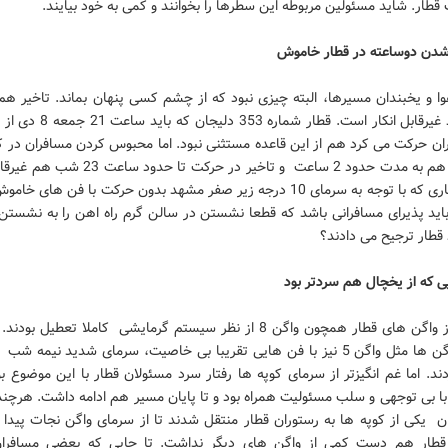
طار. شاید مسئولین مربوطه این سطرها را بخوانند و کمی به خود بیایند.
ن دوساعته در قطار خاموش
 و یخبندان مسیرها، البته چیزی نبود که از چشم کسی پنهان بماند. تاخیر هم 
این موارد غیرقابل انکار است. قطار شماره
ن حرکت می کرد هم از این قاعده مستثنی نبود. اما محبوس کردن مسافران در ک
سرد، آن هم به مدت حدود 2 ساعت و تاخیر در حرکت تا حد
است. قطاری که با توجه به سرمای 10 درجه زیر صفر مشهد بدون حرکت با فن های
باید پذیرای مسافرانی باشد که قطعا نشستن در سالن گرم راه اهن را به نشستن
قطار ترجیح می دادند؟
ی که از یخچال هم سردتر بود
تعدادی از واگن های قطار همچون واگن 8 از نظر سیستم گرمایشی کاملا تعطیل ب
بعضی واگن ها مثل واگن 5 نیز با فن هایی تقریبا بی خاصیت، سرمای شدید نیمه 
د. اما غم انگیزتر از سرمای کوپه ها رفتار سرد مسئولان قطار با این موضوع ب
با بی توجهی و سلب مسئولیت همراه بود و تا پایان مسیر هم ادامه داشت. هرچند
ن یکی از کوپه ها به رستوران قطار منتقل شدند تا از سرمای واگن نجات پیدا ک
قطار هم دست کمی از واگن های دیگر نداشت. تا جایی که بعضی مسافرا