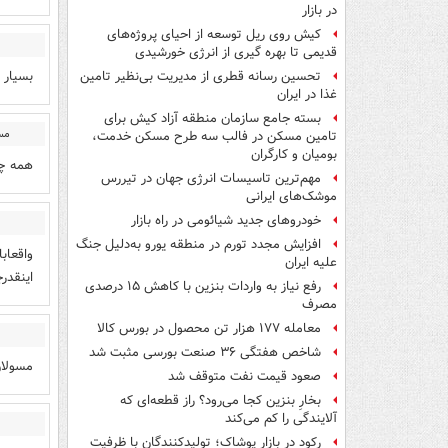
در بازار
کیش روی ریل توسعه از احیای پروژه‌های
قدیمی تا بهره گیری از انرژی خورشیدی
بسیار 
تحسین رسانه قطری از مدیریت بی‌نظیر تامین
غذا در ایران
بسته جامع سازمان منطقه آزاد کیش برای
مس
تامین مسکن در فالب سه طرح مسکن خدمت،
بومیان و کارگران
همه چی
مهم‌ترین تاسیسات انرژی جهان در تیررس
موشک‌های ایرانی
خودروهای جدید شیائومی در راه بازار
افزایش مجدد تورم در منطقه یورو به‌دلیل جنگ
واقعاب
علیه ایران
اینقدر
رفع نیاز به واردات بنزین با کاهش ۱۵ درصدی
مصرف
معامله ۱۷۷ هزار تن محصول در بورس کالا
شاخص‌ هفتگی ۳۶ صنعت بورسی مثبت شد
مسولان
صعود قیمت نفت متوقف شد
بخارِ بنزین کجا می‌رود؟ راز قطعه‌ای که
آلایندگی را کم می‌کند
رکود در بازار پوشاک؛ تولیدکنندگان با ظرفیت