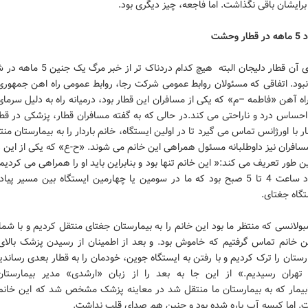
رایشان باقی نگذاشت. اما فاجعه، چیز دیگری بود.
 وحشت
دردسرهای آن قطار دلیجان البته هیچ کدام دردناک ت
نبود. اتفاقی که مسئولان روابط عمومی شرکت رجا، روابط عمومی راه اهن جمهوری
ه آهن «فاطمه –م» که یکی از مسافران این قطار بود، درمیانه راه به دلیل سرما
حساس درد و ناراحتی می کند.در حالی که به گفته مسافران قطار، پزشکی در قطا
 با اورژانس تماس می گیرد تا در اولین ایستگاه، خانم باردار را به بیمارستان منت
سافران نیز داوطلبانه مسئول همراهی این خانم می شوند. «ح-ع» که یکی از این د
این طور تعریف می کند:« این خانم تنها بود و بنابراین باید او را همراهی می کردیم
کنم حدود ساعت 4 تا 5 صبح بود که ما در سومین یا چهارمین ایستگاه بین مسیر پ
گاه جغتای.
بولانسی که منتظر ما بود این خانم را به بیمارستان جغتای منتقل کردیم و با شما
 خانم تماس گرفتیم که خاموش بود. و بعد از اطمینان از رسیدن پزشک بالای
رستان را ترک کردیم و با رفتن به ایستگاه جوین، خودمان را به قطار بعدی رساند
تهران رسیدیم.» از این جا به بعد را از زبان «ارشدی» مدیر بیمارستا
ست. اما کیسه آب پاره شده بود و جنین هم صدای قلب نداشت.