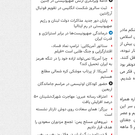
ادامه ویرانگری ارتش صهیونیستی در جنین
ثبت سالروز شکست انگلیس در تقویم فوتبال
آرژانتین
پایان دور جدید مذاکرات دولت لبنان و رژیم
صهیونیستی در رم ایتالیا
ر از خبر مرگ یک جنین 5 ماهه در شکم مادر
درماندگی صهیونیست‌ها در برابر استراتژی و
 اسلامی
قدرت ایران
ی بیش از
سناتور آمریکایی: ترامپ نماد فساد،
ر نبوده،
اقتدارگرایی و جنگ طلبی است +فیلم
قل کنند.
چرا آمریکا نمی‌تواند اراده خود را در تنگه هرمز
ونفر بود
به ایران تحمیل کند؟
. فکر می
آمریکا: از پرتاب موشکی کره شمالی مطلع
هستیم
یاده شدیم.
حضور کودکان اوتیسمی در مراسم جاماندگان
اربعین
اعتراف رسانه عبری: مهاجرت شهرک‌نشینان ۵۰
ره همراه
درصد افزایش یافت
 سر این
برزگر: همای سعادت روی دوش تارتار نشسته
یم و عصر
است
ن جغتای
نیروهای مسلح یمن: تجمع مزدوران سعودی را
بخوانید:«بیمار که به بیمارستان ما منتقل شد در معاینه پزشک مشخص شد که این خانم 5 ماهه
هدف قرار دادیم
۶ دستاورد بزرگ ایران در ۱۶۰ روز رهبری رهبر