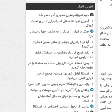
.
آخرین اخبار
حرم امیرالمومنین محیای آخر صفر شد
آخرین نبرد «داستان اسباب‌بازی» برای نجات
کودکی
اشتی به
جنگ با ایران، آمریکا را به دشمن جهان تبدیل
صل قطار
کرد
استفاده
آیا تینا پاکروان بازهم از ساترا مجوز فعالیت
به لطف
می‌گیرد؟
رقم فسخ قرارداد رضاییان با استقلال فقط
۱۰۰میلیون تومان!
یمن: نقشه عربستان برای حمله به صنعاء را در
نطفه خفه کردیم
داشتی نبود.
آمریکا اوایل شهریور میزبان مجمع آژانس
انرژی اتمی می‌شود
مشکلات عجیبی مثل این ها را هم باید به لیست اضافه کرد: مشکلاتی همچون قطعی برق 220 ولت
بازسازی پالایشگاه سوم پارس جنوبی کلید خورد
 چای به
چالش بزرگ آمریکا در تأمین مهمات و موشک
درخواست
ه غذایی
نیروهای مسلح عراق به حال آماده‌باش
درآمدند
ان کلافه
روایتی از تحول سیاسی اجتماعی در آمریکا!
اسخگویی