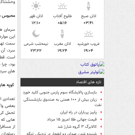
وحشتناک ق
محبوس شد
اذان صبح
طلوع آفتاب
اذان ظهر
۱۲:۱۰
۰۵:۱۶
۰۳:۴۱
سرمای هوا
سمت تهرا
غروب خورشید
اذان مغرب
نیمه‌شب شرعی
۲۳:۲۲
۱۹:۲۴
۱۹:۰۴
بود، چرا 
های سرد 
تازه های اقتصاد
کوپه های
بازسازی پالایشگاه سوم پارس جنوبی کلید خورد
زیان بیش از ۱۰۰ همتی به صندوق‌ بازنشستگی
نفت
تحمل کردن
پاییز پرباران در راه ایران
هایی که 
قیمت جهانی طلا امروز ۱۵ مرداد
از مسافرا
کالابرگ ۳ گروه شارژ شد
رستوران 
شنیده شدن صدای دو انفجار در نزدیکی تنگه