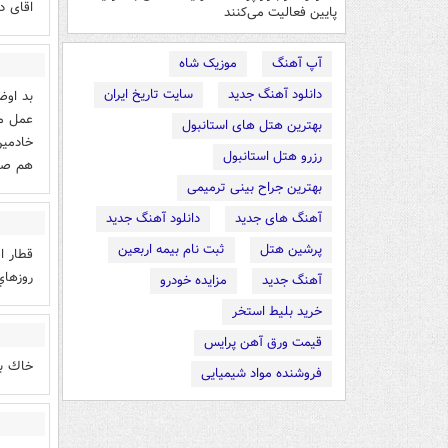
اقای د
پایین فعالیت می‌کنند
آپ آهنگ
موزیک شاه
دانلود آهنگ جدید
سایت تاریخ ایران
بد اوض
عمل می
بهترین هتل های استانبول
خادمین
رزرو هتل استانبول
هم صف
بهترین جراح بینی ترمیمی
آهنگ های جدید
دانلود آهنگ جدید
پرشین هتل
ثبت نام بیمه اربعین
قطار ا
روزهاي
آهنگ جدید
مزایده خودرو
خرید بلیط استخر
قیمت ورق آهن پرایس
خاك ب
فروشنده مواد شیمیایی