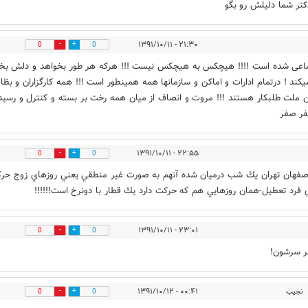
کتر شما دلیلش رو بگو
۲۱:۳۰ - ۱۳۹۱/۱۰/۱۱
0
0
اعی شده است !!!! هیچکس به هیچکس نیست !!! هرکه هر طور بخواهد و دلش بخ
کند ! درتمام ادارات و اماکن و سازمانها همه همینطور است !!! همه کارگزاران و بظا
 ملت طلبکار هستند !!! مروت و انصاف از میان همه رخت بر بسته و کنترل و رسی
ر صفر
۲۲:۵۵ - ۱۳۹۱/۱۰/۱۱
0
0
صفهان تهران يك شب درميان شده آنهم به صورت غير منطقي يعني روزهاي زوج حر
 فرد تعطيل-همان روزهايي هم كه حركت دارد يك قطار با دونرخ است!!!!!!
۲۳:۰۱ - ۱۳۹۱/۱۰/۱۱
0
0
ر سرشون!
نجیب
۰۰:۴۱ - ۱۳۹۱/۱۰/۱۲
0
0