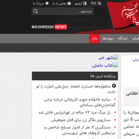
RSS
آرشیو
تماس با ما
دربارهٔ ما
MASHREGH
NEWS
یلم
دیدگاه
پیوندها
بازار
چاپ
پربازدیدترین ها
ماهواره‌ها خسارت انفجار جبل‌علی امارت را لو
دادند
ن 5 ماهه و ابراز بی اطلاعی
بیانیه خانواده شهید لاریجانی درباره برخی
گمانه‌زنی‌های رسانه‌ای
یجان» را
راز مرگ مرد ۷۲ ساله در تهرانپارس فاش شد
در فهرست قطارهای ویژه قرار داده اند. اما برای مسافرانی که سفر با قطار دلیجان جمعه شب 8 دی
سناریوی بلاگر زن برای قتل شوهرش
ه تمامی
دستگیری ۸ نفر از اشرار مسلح شاخص و
مرتبطین گروهک های تروریستی
 دلیل سرمای