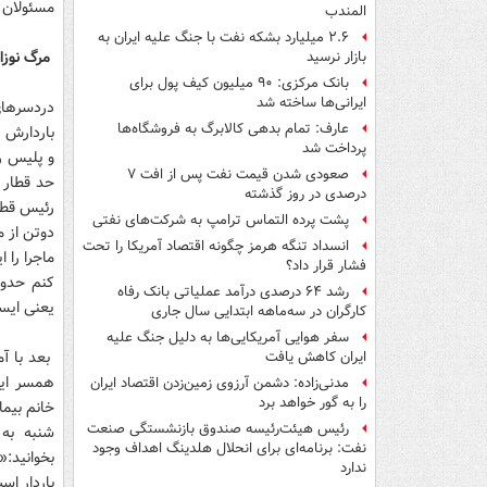
مسئولان ب
المندب
۲.۶ میلیارد بشکه نفت با جنگ علیه ایران به
مرگ نوزاد 5 ماهه در قطار
بازار نرسید
بانک مرکزی: ۹۰ میلیون کیف پول برای
ایرانی‌ها ساخته شد
عارف: تمام بدهی کالابرگ به فروشگاه‌ها
باردارش 
پرداخت شد
و پلیس را
صعودی شدن قیمت نفت پس از افت ۷
حد قطار ا
درصدی در روز گذشته
رئیس قطار
پشت پرده التماس ترامپ به شرکت‌های نفتی
دوتن از م
انسداد تنگه هرمز چگونه اقتصاد آمریکا را تحت
ماجرا را 
فشار قرار داد؟
رشد ۶۴ درصدی درآمد عملیاتی بانک رفاه
یعنی ایست
کارگران در سه‌ماهه ابتدایی سال جاری
سفر هوایی آمریکایی‌ها به دلیل جنگ علیه
بعد با آم
ایران کاهش یافت
همسر این
مدنی‌زاده: دشمن آرزوی زمین‌زدن اقتصاد ایران
را به گور خواهد برد
خانم بیما
رئیس هیئت‌رئیسه صندوق بازنشستگی صنعت
شنبه به 
نفت: برنامه‌ای برای انحلال هلدینگ اهداف وجود
ندارد
باردار ا