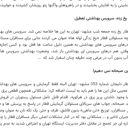
شینی را به لقایش بخشیدند و در راهروهای واگنها پتو رویشان کشیدند و خوابیدند
 یخ زده، سرویس بهداشتی تعطیل
طار یخ زده جمعه شب مشهد- تهران به این ها خلاصه نمی شد. سرویس های بهد
چه مسئولان قطار «یخ زدگی لوله ها» عنوان می کردند جایی برای مسافران مستا
رهای سرویس های بهداشتی به همین دلیل ساعت ها قفل بود و کسی اجازه 
وقتی هم درهای سرویس ای بهداشتی باز شد، وضعیت بهداشتی سرویس ها 
ب بدون آب در عرض چند دقیقه چنان اسفبار شد که ...
ن صبحانه نمی دهیم!
مشکل قطار دلیجان شماره 353 مشهد- تهران البته فقط گرمایش و سرویس های به
با وجود داشتن پریز برق در هرکوپه، اقدام قابل تامل مسئول رستوران در فروش
 صبحانه، جواب های سربالای مسئولان گرمایش قطار در پاسخ به پرسش ها و 
 مسافران، توزیع «تن ماهی» بدون قاشق، ظرف و حتی یک تکه نان به عنوان وعد
جبران تاخیر و ... مشکلاتی بود که در کنار مشکلات اصلی دیگر مسافران قطار را چن
اره ای جز تجمع در مقابل دفتر مدیریت ایستگاه تهران و اعتراض شدید به عدم پ