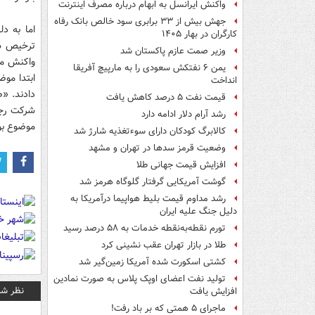
واکنش ایرانسل به ابهام درباره مصرف اینترنت
جهش بیش از ۳۳ برابری سود خالص بانک رفاه
اما به د
کارگران در بهار ۱۴۰۵
ترخیص شد
وزیر صمت عازم پاکستان شد
واکنش مسئ
یمن ۶ نفتکش سعودی را به مارپیچ آفریقا
ابتدا مو
انداخت
دادند. «ص
قیمت نفت ۵ درصد کاهش یافت
شرکت رجا
رشد آرام دلار ادامه دارد
موضوع بو
کالابرگ کودکان دارای سوءتغذیه شارژ شد
وضعیت قرمز سدها در تهران و مشهد
افزایش قیمت جهانی طلا
گوشت آمریکایی گرفتار گلوگاه هرمز شد
رشد مداوم قیمت بلیط هواپیما درآمریکا به
دلیل جنگ علیه ایران
تورم نقطه‌به‌نقطه خدمات به ۵۸ درصد رسید
طلا در بازار تهران عقب نشینی کرد
کشتی اسکورت شده آمریکا زمین‌گیر شد
تولید نفت اعضای اوپک پلاس به صورت نمادین
نظر شم
افزایش یافت
ماجرای ۵ همتی که بر باد رفت!