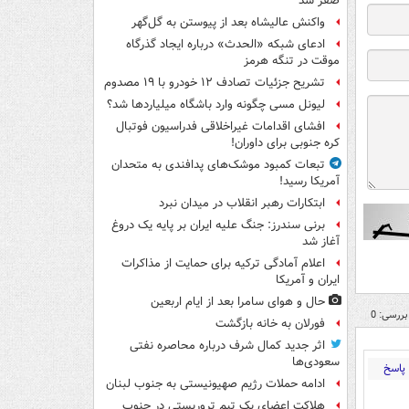
صفر شد
واکنش عالیشاه بعد از پیوستن به گل‌گهر
ادعای شبکه «الحدث» درباره ایجاد گذرگاه
موقت در تنگه هرمز
تشریح جزئیات تصادف ۱۲ خودرو با ۱۹ مصدوم
لیونل مسی چگونه وارد باشگاه میلیاردها شد؟
افشای اقدامات غیراخلاقی فدراسیون فوتبال
کره جنوبی برای داوران!
تبعات کمبود موشک‌های پدافندی به متحدان
آمریکا رسید!
ابتکارات رهبر انقلاب در میدان نبرد
برنی سندرز: جنگ علیه ایران بر پایه یک دروغ
آغاز شد
اعلام آمادگی ترکیه برای حمایت از مذاکرات
ایران و آمریکا
حال و هوای سامرا بعد از ایام اربعین
بررسی: 0
فورلان به خانه بازگشت
اثر جدید کمال شرف درباره محاصره نفتی
سعودی‌ها
پاسخ
ادامه حملات رژیم صهیونیستی به جنوب لبنان
هلاکت اعضای یک تیم تروریستی در جنوب