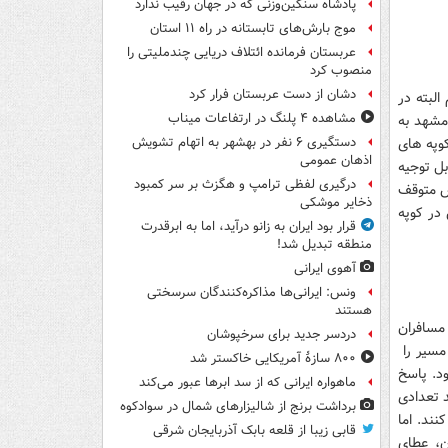
پادشاه سنگین‌وزنی که در جهان رقیب ندارد
موج بارش‌های تابستانه در راه ۱۱ استان
عربستان فرمانده ائتلاف دریایی چندملیتی را
منصوب کرد
دشان از دست عربستان فرار کرد
البته در
مشاهده ۴ پلنگ در ارتفاعات میناب
 353 دلیجان که باید ساعت 21 جمعه 8 دی از مشهد به
وپه های
دستگیری ۶ نفر در بهشهر به اتهام تشویش
اذهان عمومی
ود ساعت 23 شب هم غیرقابل توجیه
درگیری لفظی ترامپ و هگزث بر سر کمبود
 خاموش متوقف
ذخایر موشکی
 در کوپه
قرار بود ایران به زانو درآید، اما به ابرقدرت
منطقه تبدیل شد!
آهوی ایرانی
ونس: ایرانی‌ها مذاکره‌کنندگان سرسختی
هستند
ودند. مسافران
دردسر جدید برای سرخپوشان
شب مسیر را
۸۰۰ سازۀ آمریکایی خاکستر شد
ود. پاسخ
ماهواره ایرانی که از سد ابرها عبور می‌کند
 تعدادی
برداشت برنج از شالیزارهای شمال در سوادکوه
نند. اما
قابی زیبا از قلعه بابک آذربایجان شرقی
ن، عطای