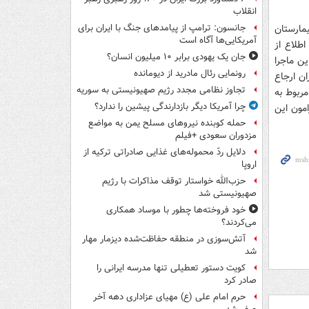
انقلاب
مارستان
جانسون: ترامپ از پیامدهای جنگ با ایران برای
آمریکایی‌ها آگاه است
طلاع از
جان یک یهودی برابر ۱۰ میلیون انسان؟
ین ماجرا
رونمایی رئال مادرید از دیومانده
ن ارجاع
تجاوز نظامی مجدد رژیم صهیونیستی به سوریه
مربوط به
چرا آمریکا دیگر بازدارندگی پیشین را ندارد؟
مون این
حمله کوبنده نیروهای مسلح یمن به مواضع
مزدوران سعودی +فیلم
دلایل ردّ محموله‌های غذایی صادراتی ترکیه از
اروپا
حزب‌الله خواستار توقف مذاکرات با رژیم
صهیونیستی شد
خود فروخته‌ها چطور با موساد همکاری
می‌کردند؟
آتش‌سوزی در منطقه حفاظت‌شده دیزمار مهار
شد
کویت دستور تعطیلی تنها مدرسه ایرانی را
صادر کرد
حرم امام علی (ع) مهیای عزاداری دهه آخر