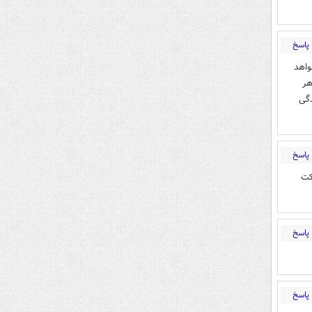
پاسخ
واهد
هر
دگی
پاسخ
كت
پاسخ
پاسخ