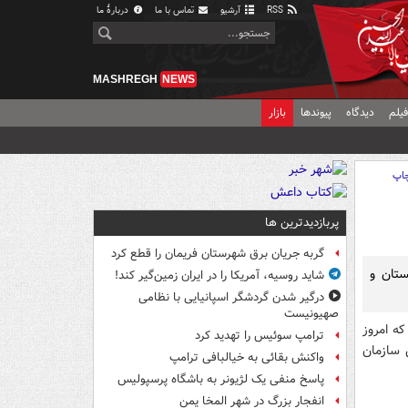
RSS
آرشیو
تماس با ما
دربارهٔ ما
MASHREGH
NEWS
یلم
دیدگاه
پیوندها
بازار
اپ
پربازدیدترین ها
گربه جریان برق شهرستان فریمان را قطع کرد
ستان و
شاید روسیه، آمریکا را در ایران زمین‌گیر کند!
درگیر شدن گردشگر اسپانیایی با نظامی
صهیونیست
ه امروز
ترامپ سوئیس را تهدید کرد
 سازمان
واکنش بقائی به خیالبافی ترامپ
پاسخ منفی یک لژیونر به باشگاه پرسپولیس
انفجار بزرگ در شهر المخا یمن