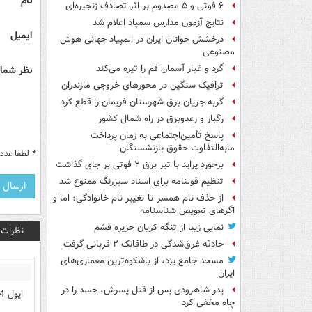
نام
۶ فوتی و ۵ مصدوم بر اثر تصادف زنجیره‌ای
نتایج آزمون مدارس سمپاد اعلام شد
ایمیل
درخشش جوانان ایران در المپیاد جهانی هوش
مصنوعی
گرد و غبار آسمان قم را تیره می‌کند
نظر شما 
ترافیک سنگین در محورهای خروجی مازندران
گربه جریان برق شهرستان فریمان را قطع کرد
رگبار و رعدوبرق در راه شمال کشور
پاسخ تأمین‌اجتماعی به زمان پرداخت
مابه‌التفاوت حقوق بازنشستگان
*
لطفا عدد م
برخورد پراید با تیر برق ۲ فوتی بر جای گذاشت
تنظیم قولنامه برای اسناد سبزرنگ ممنوع شد
از حذف نام همسر تا تغییر نام خانوادگی؛ اما و
اگرهای تعویض شناسنامه
نمایی زیبا از تنگه کریان جزیره قشم
نظرات
حادثه غرق‌شدگی در طاقانک ۲ قربانی گرفت
مسجد جامع یزد، از باشکوه‌ترین معماری‌های
ایران
پدر شاهرودی پس از قتل پسرش، جسد را در
ايول 4 روز تعطيل شديم !!!!!
چاه مخفی کرد