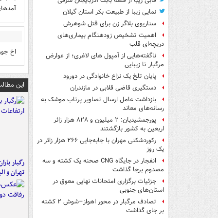
قابی زیبا از قلعه بابک آذربایجان شرقی
آمدهای
نمایی زیبا از طبیعت بکر استان گیلان
سناریوی بلاگر زن برای قتل شوهرش
اهمیت تشخیص زودهنگام بیماری‌های
دریچه‌ای قلب
اخ جووووووو
ناگفته‌هایی از آمپول های لاغری؛ از عوارض
مرگبار تا زیبایی
پایان تلخ یک نزاع خانوادگی در دورود
این مطالب
دستگیری قاضی قلابی در مازندران
بازداشت عامل ارسال تصاویر پرتاب موشک به
رسانه‌های معاند
پورجمشیدیان: ۲ میلیون و ۸۲۸ هزار زائر
اربعین به کشور بازگشتند
رکوردشکنی مهران با جابه‌جایی ۲۶۶ هزار زائر در
یک روز
انفجار در جایگاه CNG صحنه یک کشته و سه
رگبار بارا
مصدوم برجا گذاشت
تهران و الب
جزئیات برگزاری امتحانات نهایی معوق در
استان‌های جنوبی
تصادف مرگبار در محور اهواز–شوش ۲ کشته
بر جای گذاشت