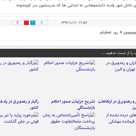
 داخل شهر واسه دانشجوهاس نه ابتدایی ها که مدرسشون سر کوچشونه
۲۱:۵۲ - ۱۳۹۱/۱۰/۱۱
0
0
ن 4 روز تعطیلم
 را از دست ندهید....
ن و رعدوبرق در ارتفاعات
تشریح جزئیات صدور احکام
رگبار و رعدوبرق در راه ش
رز
بازنشستگی
کشور