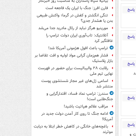
بیانیه سپاه پاسداران به مناسبت روز خبرنگار
فارن افرز: جنگ با ایران یک فاجعه است
پاسخ
تنگی انگشتر و کفش در گرما؛ واکنش طبیعی
بدن یا هشدار جدی؟
مورینیو هرگز نباید از رئال مادرید جدا می‌شد
آتلانتیک: تاب‌آوری ایران دولت ترامپ را
پاسخ
غافلگیر کرد
ترامپ باعث افول هژمونی آمریکا شد!
فشار هم‌زمان گرانی مواد اولیه و افت تقاضا بر
بازار پلاستیک
پاسخ
رقابت ۲۸ والیبالیست برای حضور در فهرست
ند
نهایی تیم ملی
اسامی ژل‌های غیر مجاز شستشوی پوست
منتشر شد
سندرز: ترامپ نماد فساد، اقتدارگرایی و
پاسخ
جنگ‌طلبی است!
مراقب علائم هپاتیت باشید!
ادامه جنگ تا روی کار آمدن دولت جدید در
آمریکا!
پاسخ
باغچه‌های خانگی در کاهش خطر ابتلا به دیابت
موثرند
ت و