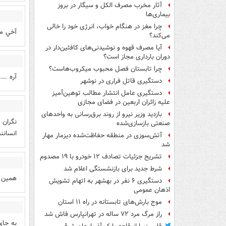
آثار مخرب مصرف الکل و سیگار در بروز
بیماری‌ها
چرا مغز در هنگام خواب، انرژی خود را خالی
آخي مد
می‌کند؟
آیا مصرف قهوه و نوشیدنی‌های کافئین‌دار در
دوران بارداری مجاز است؟
چرا تابستان فصل محبوب میکروب‌هاست؟
آره ...
دستگیری قاتل فراری در نوشهر
دستگیری عامل انتشار مطالب توهین‌آمیز
علیه زائران اربعین در فضای مجازی
بازدید وزیر نیرو از روند برق‌رسانی به واحدهای
صنعتی بازسازی‌شده
انسانند
آتش‌سوزی در منطقه حفاظت‌شده دیزمار مهار
شد
تشریح جزئیات تصادف ۱۲ خودرو با ۱۹ مصدوم
شرط جدید برای بازنشستگی اعلام شد
همین ا
دستگیری ۶ نفر در بهشهر به اتهام تشویش
اذهان عمومی
موج بارش‌های تابستانه در راه ۱۱ استان
راز مرگ مرد ۷۲ ساله در تهرانپارس فاش شد
به جای