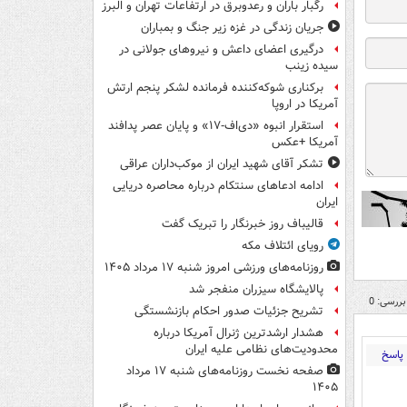
رگبار باران و رعدوبرق در ارتفاعات تهران و البرز
جریان زندگی در غزه زیر جنگ و بمباران
درگیری اعضای داعش و نیروهای جولانی در
سیده زینب
برکناری شوکه‌کننده فرمانده لشکر پنجم ارتش
آمریکا در اروپا
استقرار انبوه «دی‌اف‑۱۷» و پایان عصر پدافند
آمریکا +عکس
تشکر آقای شهید ایران از موکب‌داران عراقی
ادامه ادعاهای سنتکام درباره محاصره دریایی
ایران
قالیباف روز خبرنگار را تبریک گفت
رویای ائتلاف مکه
روزنامه‌های ورزشی امروز ‌شنبه ۱۷ مرداد ۱۴۰۵
پالایشگاه سیزران منفجر شد
بررسی: 0
تشریح جزئیات صدور احکام بازنشستگی
هشدار ارشدترین ژنرال آمریکا درباره
محدودیت‌های نظامی علیه ایران
پاسخ
صفحه نخست روزنامه‌های شنبه ۱۷ مرداد
۱۴۰۵