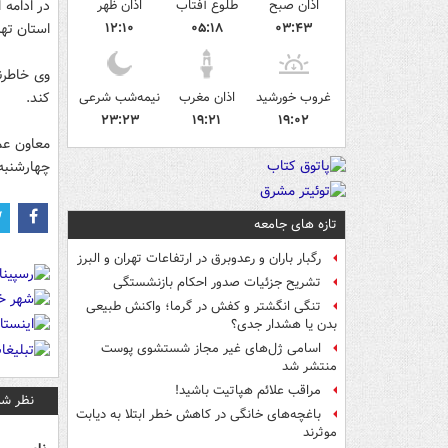
اذان صبح
طلوع آفتاب
اذان ظهر
در ادامه
۰۳:۴۳
۰۵:۱۸
۱۲:۱۰
استان تهران روز
وی خاطرن
غروب خورشید
اذان مغرب
نیمه‌شب شرعی
کند.
۲۳:۲۳
۱۹:۲۱
۱۹:۰۲
معاون عم
چهارشنبه 
تازه های جامعه
رگبار باران و رعدوبرق در ارتفاعات تهران و البرز
تشریح جزئیات صدور احکام بازنشستگی
تنگی انگشتر و کفش در گرما؛ واکنش طبیعی
بدن یا هشدار جدی؟
اسامی ژل‌های غیر مجاز شستشوی پوست
منتشر شد
مراقب علائم هپاتیت باشید!
نظر شم
باغچه‌های خانگی در کاهش خطر ابتلا به دیابت
موثرند