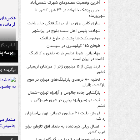
آخرین وضعیت مصدومان شهرک شمس‌آباد
اجرای پزشک خانواده در ۶۴ شهر کشور تا
شهریورماه
عکس‌های د
سارق کابل برق بر اثر برق‌گرفتگی جان باخت
فرمانده‌ 
شهادت پلیس اهل سنت بلوچ در ایرانشهر
موتورسیکلت‌ها پشت درِ طرح ترافیک
فیلم برگزی
طوفان ۱۱۵ کیلومتری در سیستان
بوسه‌ پ
مهاجرانی: شرط تداوم یارانه نقدی و کالابرگ
اقامت در ایران است
تردد بیش از ۵ میلیون زائر از مرزهای اربعینی
برگزیده و
کشور
تخلیه ۸۰ درصدی پارکینگ‌های مهران در موج
بازگشت زائران
بازگشایی جاده چالوس و آزادراه تهران–شمال
ثبت دو زمین‌لرزه پیاپی در شرق هرمزگان و
قشم
فروش بلیت ۲۱ میلیون تومانی تهران_اصفهان
رد شد
هشدار سرم
جاسوس تی
اتصال ریلی کرمانشاه به بغداد افق تازه‌ای برای
غرب کشور
مهران همچنان پرترددترین گذرگاه اربعینی