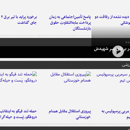
یده نشده از رفاقت دو
پاسخ تأمین‌اجتماعی به زمان
برخ
موشکی
پرداخت مابه‌التفاوت حقوق
جای گذاشت
بازنشستگان
ده
در بر پای پسر شهیدش
رزشی
ربی پرسپولیس به
پیروزی استقلال مقابل همنام
حمله تند فیگو به اینفانتین
م
خوزستانی
دروغگو، پَست‌ و حیله‌گر!