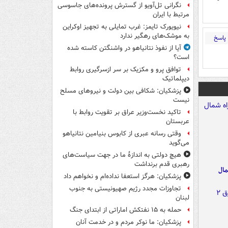
نگرانی تل‌آویو از گسترش پرونده‌های جاسوسی
مرتبط با ایران
نیویورک تایمز: غرب تمایلی به تجهیز اوکراین
به موشک‌های رهگیر ندارد
پاسخ
آیا از نفوذ نتانیاهو در واشنگتن کاسته شده
است؟
توافق پرو و مکزیک بر سر ازسرگیری روابط
دیپلماتیک
پزشکیان: شکافی بین دولت و نیروهای مسلح
نیست
تاکید نخست‌وزیر عراق بر تقویت روابط با
عربستان
وقتی رسانه عبری از کابوس بنیامین نتانیاهو
می‌گوید
هیچ دولتی به اندازۀ ما در جهت سیاست‌های
رهبری قدم برنداشت
مال
پزشکیان: هرگز استعفا نداده‌ام و نخواهم داد
تجاوزات مجدد رژیم صهیونیستی به جنوب
لبنان
حمله به ۱۵ نفتکش‌ اماراتی از ابتدای جنگ
پزشکیان: ما نوکر مردم و در خدمت آنان