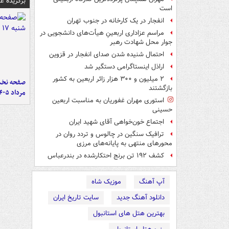
برگزیده 
است
انفجار در یک کارخانه در جنوب تهران
مراسم عزاداری اربعینِ هیأت‌های دانشجویی در
جوار محل شهادت رهبر
احتمال شنیده شدن صدای انفجار در قزوین
اراذل اینستاگرامی دستگیر شد
۲ میلیون و ۳۰۰ هزار زائر اربعین به کشور
بازگشتند
مرداد ۱۴۰۵
استوری مهران غفوریان به مناسبت اربعین
حسینی
اجتماع خون‌خواهی آقای شهید ایران
ترافیک سنگین در چالوس و تردد روان در
محورهای منتهی به پایانه‌های مرزی
کشف ۱۹۲ تن برنج احتکارشده در بندرعباس
آپ آهنگ
موزیک شاه
دانلود آهنگ جدید
سایت تاریخ ایران
بهترین هتل های استانبول