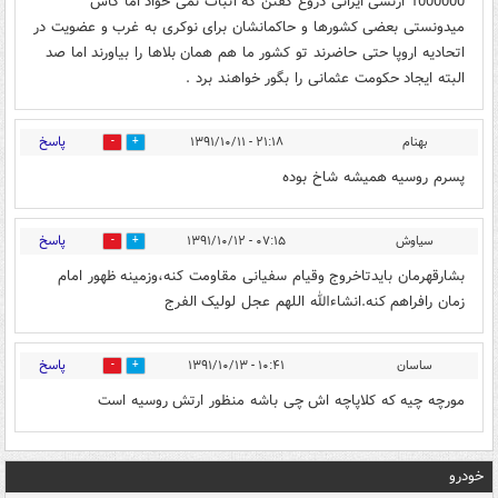
1000000 ارتشی ایرانی دروغ گفتن که اثبات نمی خواد اما کاش
میدونستی بعضی کشورها و حاکمانشان برای نوکری به غرب و عضویت در
اتحادیه اروپا حتی حاضرند تو کشور ما هم همان بلاها را بیاورند اما صد
البته ایجاد حکومت عثمانی را بگور خواهند برد .
پاسخ
بهنام
۲۱:۱۸ - ۱۳۹۱/۱۰/۱۱
0
0
پسرم روسیه همیشه شاخ بوده
پاسخ
سیاوش
۰۷:۱۵ - ۱۳۹۱/۱۰/۱۲
0
0
بشارقهرمان بایدتاخروج وقیام سفیانی مقاومت کنه،وزمینه ظهور امام
زمان رافراهم کنه.انشاءالله اللهم عجل لولیک الفرج‎ ‎
پاسخ
ساسان
۱۰:۴۱ - ۱۳۹۱/۱۰/۱۳
0
0
مورچه چیه که کلاپاچه اش چی باشه منظور ارتش روسیه است
خودرو