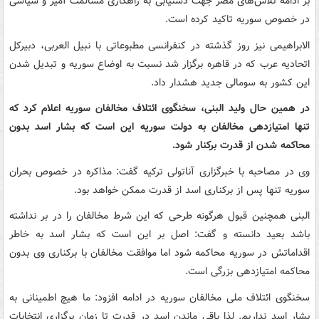
بر ادامه تلاش‌های مصر جهت دستیابی به راهکاری مسالمت آمیز و سیاسی
در خصوص سوریه تاکید کرده است.
الابراهیمی نیز روز گذشته در کنفرانسی مطبوعاتی با نبیل العربی، دبیرکل
اتحادیه عرب که در قاهره برگزار شد نسبت به اوضاع سوریه و تبدیل شدن
این کشور به سومالی جدید هشدار داد.
در همین حال ولید البنی، سخنگوی ائتلاف مخالفان سوریه اعلام کرد که
تنها امتیازدهی مخالفان به دولت سوریه این است که بشار اسد بدون
محاکمه شدن از قدرت برکنار شود.
وی در مصاحبه با خبرگزاری آناتولی ترکیه گفت: مذاکره در خصوص بحران
سوریه تنها پس از برکناری اسد از قدرت ممکن خواهد بود.
البنی همچنین قبول هرگونه طرحی که این شرط مخالفان را در بر نداشته
باشد بعید دانسته و گفت: اصل بر این است که بشار اسد به خاطر
اقداماتش در سوریه محاکمه شود اما موافقت مخالفان با برکناری وی بدون
محاکمه امتیازدهی بزرگی است.
سخنگوی ائتلاف ملی مخالفان سوریه در ادامه افزود: ما هیچ اطمینانی به
بشار اسد نداریم. لذا باقی ماندن اسد در قدرت تا زمان برگزاری انتخابات