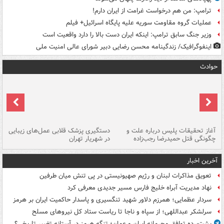
ترامپ: من هم درخواست غرامت از ایران دارم!
عملیات گروه مقاومت سوریه علیه پایگاه اسرائیل+ فیلم
وزیر جنگ سابق ترامپ: اینکه ایران دست بالا را دارد واقعیت است
اینفوگرافیک/ زندگینامه محسن رضایی دبیر شورای عالی امنیت‌ ملی
حوادث
آغاز تحقیقات پلیس درباره علت و
دستگیری پزشک قلابی عمل‌های زیبایی
هش
چگونگی قتل حمیدرضا رجب‌زاده
در شهریار تهران
ها
آخرین اخبار
تعویق مذاکرات لبنان و رژیم صهیونیستی در پی تنش میان طرفین
نهاد مدیریت آبراه خلیج فارس مسیر جدیدی معرفی کرد
سردار عظمایی؛ همرزم دلاور شهید تنگسیری و پاسدار حاکمیت ایران بر هرمز
سرلشکر عبداللهی؛ از سپاه و ناجا تا ریاست ستاد کل نیروهای مسلح
پشت‌پرده توافق محرمانه ایران و عمان؛ تنگه هرمز در آستانه تغییر تاریخی؟