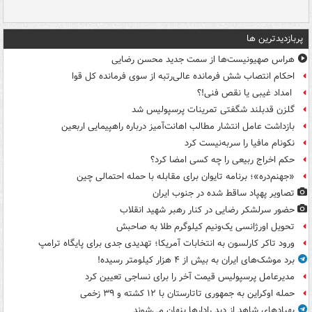
پربازدیدترین ها
هراس صهیونیست‌ها از سمت جدید محسن رضایی
احکام انتصاب شش فرمانده عالی‌رتبه از سوی فرمانده کل قوا
امداد غیبی یا نقص فنی!؟
گلزن قدبلند شگفتی تمرینات پرسپولیس شد
بازداشت عامل انتشار مطالب اهانت‌آمیز درباره راهپیمایی اربعین
نکونام مافیا را سربه‌نیست کرد
حکم اخراج ربیعی را چه کسی امضا کرد؟
«جهنم‌دره»؛ برنامه تایوان برای مقابله با حمله احتمالی چین
تصاویر پهپاد ساقط شده در جنوب ایران
حضور سرلشکر رضایی در کنار رهبر شهید انقلاب
تحویل اورژانسی یک‌ونیم کیلوگرم طلا به صاحبش
ورود تاکر کارلسون به انتخابات آمریکا؛ تهدیدی جدی برای پایگاه ترامپ
برد موشک‌های ایران به بیش از ۴ هزار کیلومتر رسیده!
مدیرعامل پرسپولیس قیمت آخر را برای نساجی تعیین کرد
حمله اوکراین به جمهوری تاتارستان با ۱۲ کشته و ۳۹ زخمی
پهپادهای شاهد از دید رادارها پنهان می‌شوند