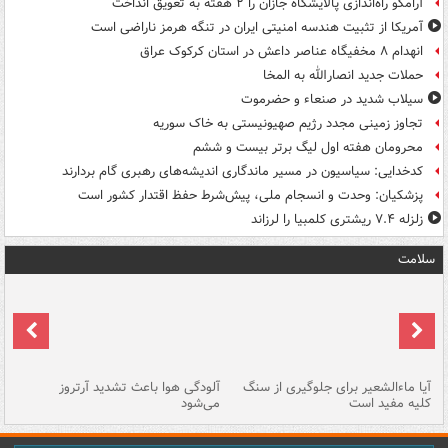
آرامکو راه‌اندازی پالایشگاه جازان را ۲ هفته به تعویق انداخت
آمریکا از تثبیت هندسه امنیتی ایران در تنگه هرمز ناراضی است
انهدام ۸ مخفیگاه عناصر داعش در استان کرکوک عراق
حملات جدید انصارالله به المخا
سیلاب شدید در صنعاء و حضرموت
تجاوز زمینی مجدد رژیم صهیونیستی به خاک سوریه
محرومان هفته اول لیگ برتر بیست و ششم
کدخدایی: سیاسیون در مسیر ماندگاری اندیشه‌های رهبری گام بردارند
پزشکیان: وحدت و انسجام ملی، پیش‌شرط حفظ اقتدار کشور است
زلزله ۷.۴ ریشتری کلمبیا را لرزاند
سلامت
آیا ماءالشعیر برای جلوگیری از سنگ
آلودگی هوا باعث تشدید آرتروز
حذ
کلیه مفید است
می‌شود
کل