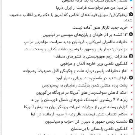
هشدار احدیان نسبت به یک فرقه انحرافی
ترامپ: من هم درخواست غرامت از ایران دارم!
اینفوگرافی/ سوابق فرماندهان نظامی که امروز با حکم رهبر انقلاب منصوب
شدند
خرید جدید تارتار هنوز آماده نیست
۱۳ کشته بر اثر طوفان و باران‌های موسمی در فیلیپین
خانواده نظامیان آمریکایی، قربانیان جدید سیاست مهاجرتی ترامپ
مهاجرانی: دیدار رئیس‌جمهور با رهبری نشانه یکدلی و وحدت است
مذاکرات رژیم صهیونیستی با کشورهای منطقه
گفتگوی تلفنی وزیر خارجه آلمان و عراقچی
آغاز تحقیقات پلیس درباره علت و چگونگی قتل حمیدرضا رجب‌زاده
طوفان شدید در ماساچوست ویرانی به بار آورد
پشت پرده منتفی شدن بازگشت رضاییان به پرسپولیس
اعلام کاهش سوخت‌رسان‌های آمریکا در فرودگاه بن‌گوریون
زلزله ۴.۷ ریشتری اندیمشک شهرهای شمال خوزستان را لرزاند
گزارش رسانه غربی از جزئیات ضربات ویرانگر ایران به ارتش آمریکا
احکام انتصاب شش فرمانده عالی‌رتبه از سوی فرمانده کل قوا
نشست رئیس جمهور با دبیران کل احزاب و سیاسیون
گفتگوی تلفنی زلنسکی با بن‌سلمان