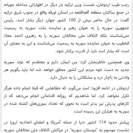
رجب طیب اردوغان، نخست وزیر ترکیه بار دیگر در اظهاراتی مداخله جویانه
در جمع ساکنان منطقه آقجاقلعه در استان اورفه واقع در جنوب شرق ترکیه
گفت: در حال حاضر بیش از 100 کشور جهان دیگر بشار اسد، رئیس
جمهوری سوریه را به عنوان رهبر و نماینده ملت سوریه به رسمیت
نمی‌شناسند بلکه ائتلاف ملی مخالفان سوریه را به رهبری احمد معاذ
الخطیب به عنوان نماینده سوریه به رسمیت می‌شناسند و این به معنای آن
است که بشار اسد باید از قدرت برکنار شود.
وی همچنین خاطرنشان کرد: من ایمان دارم و معتقدم که تولد سوریه
جدید به دست خود مردم این کشور محقق خواهد شد اما باید بگویم هر
ولادتی به ناچار درد و مشکلاتی را به دنبال دارد.
اردوغان در ادامه افزود: اسد می‌گوید که خطاهایی که قبلا انجام داده هرگز
تکرار نخواهد کرد. اما شاهدیم که روزانه اقداماتی انجام می‌دهد که از
کارهای پدرش نیز بدتر است به نحوی که تعداد سوری‌های کشته شده در
سوریه به هزاران تن رسیده است.
پیشتر حدود 114 کشور دنیا از جمله آمریکا و اعضای اتحادیه اروپا در
نشست موسوم به "دوستان سوریه" در مراکش ائتلاف ملی مخالفان سوریه