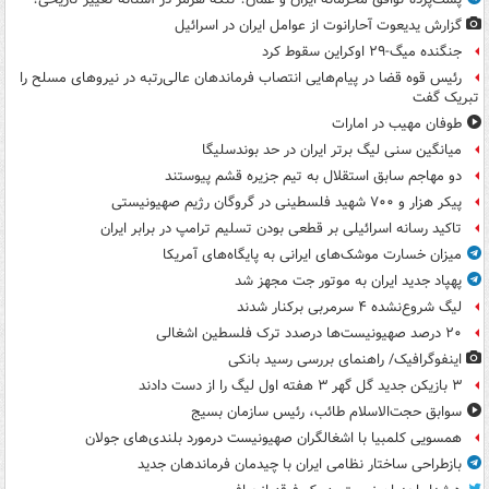
گزارش یدیعوت آحارانوت از عوامل ایران در اسرائیل
جنگنده میگ-۲۹ اوکراین سقوط کرد
رئیس قوه قضا در پیام‌هایی انتصاب‌ فرماندهان عالی‌رتبه در نیروهای مسلح را
تبریک گفت
طوفان مهیب در امارات
میانگین سنی لیگ برتر ایران در حد بوندسلیگا
دو مهاجم سابق استقلال به تیم جزیره قشم پیوستند
پیکر هزار و ۷۰۰ شهید فلسطینی در گروگان رژیم صهیونیستی
تاکید رسانه اسرائیلی بر قطعی بودن تسلیم ترامپ در برابر ایران
میزان خسارت موشک‌های ایرانی به پایگاه‌های آمریکا
پهپاد جدید ایران به موتور جت مجهز شد
لیگ شروع‌نشده ۴ سرمربی برکنار شدند
۲۰ درصد صهیونیست‌ها درصدد ترک فلسطین اشغالی
اینفوگرافیک/ راهنمای بررسی رسید بانکی
۳ بازیکن جدید گل گهر ۳ هفته اول لیگ را از دست دادند
سوابق حجت‌الاسلام طائب، رئیس سازمان بسیج
همسویی کلمبیا با اشغالگران صهیونیست درمورد بلندی‌های جولان
بازطراحی ساختار نظامی ایران با چیدمان فرماندهان جدید