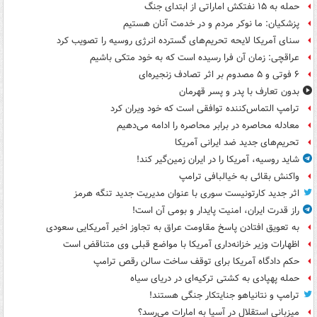
حمله به ۱۵ نفتکش‌ اماراتی از ابتدای جنگ
پزشکیان: ما نوکر مردم و در خدمت آنان هستیم
سنای آمریکا لایحه تحریم‌های گسترده انرژی روسیه را تصویب کرد
عراقچی: زمان آن فرا رسیده است که به خود متکی باشیم
۶ فوتی و ۵ مصدوم بر اثر تصادف زنجیره‌ای
بدون تعارف با پدر و پسر قهرمان
ترامپ التماس‌کننده توافقی است که خود ویران کرد
معادله محاصره در برابر محاصره را ادامه می‌دهیم
تحریم‌های جدید ضد ایرانی آمریکا
شاید روسیه، آمریکا را در ایران زمین‌گیر کند!
واکنش بقائی به خیالبافی ترامپ
اثر جدید کارتونیست سوری با عنوان مدیریت جدید تنگه هرمز
راز قدرت ایران، امنیت پایدار و بومی آن است!
به تعویق افتادن پاسخ مقاومت عراق به تجاوز اخیر آمریکایی سعودی
اظهارات وزیر خزانه‌داری آمریکا با مواضع قبلی وی متناقض است
حکم دادگاه آمریکا برای توقف ساخت سالن رقص ترامپ
حمله پهپادی به کشتی ترکیه‌ای در دریای سیاه
ترامپ و نتانیاهو جنایتکار جنگی هستند!
میزبانی استقلال در آسیا به امارات می‌رسد؟