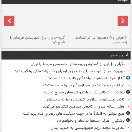
۶ فوتی و ۵ مصدوم بر اثر تصادف
گربه جریان برق شهرستان فریمان را
رگ
زنجیره‌ای
قطع کرد
آخرین اخبار
نگرانی تل‌آویو از گسترش پرونده‌های جاسوسی مرتبط با ایران
نیویورک تایمز: غرب تمایلی به تجهیز اوکراین به موشک‌های رهگیر ندارد
آیا از نفوذ نتانیاهو در واشنگتن کاسته شده است؟
توافق پرو و مکزیک بر سر ازسرگیری روابط دیپلماتیک
پزشکیان: شکافی بین دولت و نیروهای مسلح نیست
تاکید نخست‌وزیر عراق بر تقویت روابط با عربستان
وقتی رسانه عبری از کابوس بنیامین نتانیاهو می‌گوید
هیچ دولتی به اندازۀ ما در جهت سیاست‌های رهبری قدم برنداشت
پزشکیان: هرگز استعفا نداده‌ام و نخواهم داد
تجاوزات مجدد رژیم صهیونیستی به جنوب لبنان