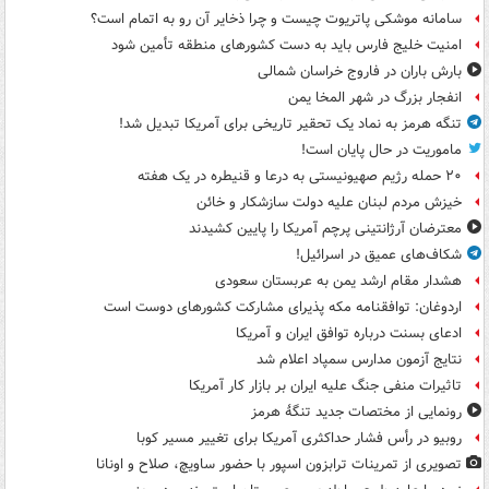
سامانه موشکی پاتریوت چیست و چرا ذخایر آن رو به اتمام است؟
امنیت خلیج فارس باید به دست کشورهای منطقه تأمین شود
بارش باران در فاروج خراسان شمالی
انفجار بزرگ در شهر المخا یمن
تنگه هرمز به نماد یک تحقیر تاریخی برای آمریکا تبدیل شد!
ماموریت در حال پایان است!
۲۰ حمله رژیم صهیونیستی به درعا و قنیطره در یک هفته
خیزش مردم لبنان علیه دولت سازشکار و خائن
معترضان آرژانتینی پرچم آمریکا را پایین کشیدند
شکاف‌های عمیق در اسرائیل!
هشدار مقام ارشد یمن به عربستان سعودی
اردوغان: توافقنامه مکه پذیرای مشارکت کشورهای دوست است
ادعای بسنت درباره توافق ایران و آمریکا
نتایج آزمون مدارس سمپاد اعلام شد
تاثیرات منفی جنگ علیه ایران بر بازار کار آمریکا
رونمایی از مختصات جدید تنگۀ هرمز
روبیو در رأس فشار حداکثری آمریکا برای تغییر مسیر کوبا
تصویری از تمرینات ترابزون اسپور با حضور ساویچ، صلاح و اونانا