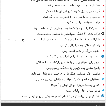
هشدار سرمربی پرسپولیس به جاسوس تیم
گربه جریان برق شهرستان فریمان را قطع کرد
برخورد پراید با تیر برق ۲ فوتی بر جای گذاشت
ترامپ سوئیس را تهدید کرد
سوخو۳۵ با این موشک‌ها به ناوهای‌جنگی حمله می‌کند
درگیر شدن گردشگر اسپانیایی با نظامی صهیونیست
تلگراف: جنگ علیه ایران ممکن است به یکی از اشتباهات تاریخ تبدیل شود
واکنش بقائی به خیالبافی ترامپ
انفجار بزرگ در شهر المخا یمن
شاید روسیه، آمریکا را در ایران زمین‌گیر کند!
دروازه‌بان اسپانیایی در یک‌قدمی بازگشت به استقلال
پاسخ منفی یک لژیونر به باشگاه پرسپولیس
ترامپ: فکر می‌کنم جنگ با ایران خیلی زود پایان می‌یابد
استقبال خاص دخترک عراقی از زائران اربعین حسینی
ادعای بسنت درباره توافق ایران و آمریکا
ماموریت در حال پایان است!
افشاگری برادرزاده ترامپ: تمام تصمیم‌هایش از روی ترس است
حوادث