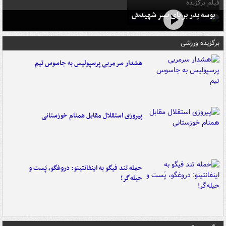
فیلم برگزیده
بوسه‌ پدر بر پای پسر شهیدش
برگزیده ورزشی
هشدار سرمربی پرسپولیس به جاسوس تیم
پیروزی استقلال مقابل همنام خوزستانی
حمله تند فیگو به اینفانتینو: دروغگو، پَست‌ و
حیله‌گر!