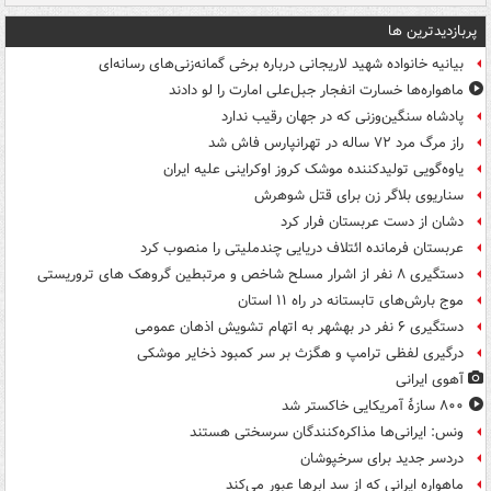
پربازدیدترین ها
بیانیه خانواده شهید لاریجانی درباره برخی گمانه‌زنی‌های رسانه‌ای
ماهواره‌ها خسارت انفجار جبل‌علی امارت را لو دادند
پادشاه سنگین‌وزنی که در جهان رقیب ندارد
راز مرگ مرد ۷۲ ساله در تهرانپارس فاش شد
یاوه‌گویی تولیدکننده موشک کروز اوکراینی علیه ایران
سناریوی بلاگر زن برای قتل شوهرش
دشان از دست عربستان فرار کرد
عربستان فرمانده ائتلاف دریایی چندملیتی را منصوب کرد
دستگیری ۸ نفر از اشرار مسلح شاخص و مرتبطین گروهک های تروریستی
موج بارش‌های تابستانه در راه ۱۱ استان
دستگیری ۶ نفر در بهشهر به اتهام تشویش اذهان عمومی
درگیری لفظی ترامپ و هگزث بر سر کمبود ذخایر موشکی
آهوی ایرانی
۸۰۰ سازۀ آمریکایی خاکستر شد
ونس: ایرانی‌ها مذاکره‌کنندگان سرسختی هستند
دردسر جدید برای سرخپوشان
ماهواره ایرانی که از سد ابرها عبور می‌کند