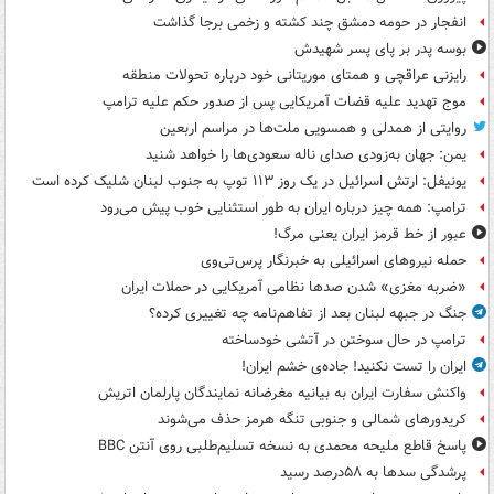
انفجار در حومه دمشق چند کشته و زخمی برجا گذاشت
بوسه‌ پدر بر پای پسر شهیدش
رایزنی عراقچی و همتای موریتانی خود درباره تحولات منطقه
موج تهدید علیه قضات آمریکایی پس از صدور حکم علیه ترامپ
روایتی از همدلی و همسویی ملت‌ها در مراسم اربعین
یمن: جهان به‌زودی صدای ناله سعودی‌ها را خواهد شنید
یونیفل: ارتش اسرائیل در یک روز ۱۱۳ توپ به جنوب لبنان شلیک کرده است
ترامپ: همه چیز درباره ایران به طور استثنایی خوب پیش می‌رود
عبور از خط قرمز ایران یعنی مرگ!
حمله نیروهای اسرائیلی به خبرنگار پرس‌تی‌وی
«ضربه مغزی» شدن صدها نظامی آمریکایی در حملات ایران
جنگ در جبهه لبنان بعد از تفاهم‌نامه چه تغییری کرده؟
ترامپ در حال سوختن در آتشی خودساخته
ایران را تست نکنید! جاده‌ی خشم ایران!
واکنش سفارت ایران به بیانیه مغرضانه نمایندگان پارلمان اتریش
کریدورهای شمالی و جنوبی تنگه هرمز حذف می‌شوند
پاسخ قاطع ملیحه محمدی به نسخه تسلیم‌طلبی روی آنتن BBC
پرشدگی سدها به ۵۸درصد رسید