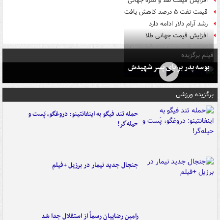
افزایش قیمت طلا و نقره جهانی
قیمت نفت ۵ درصد کاهش یافت
رشد آرام دلار ادامه دارد
افزایش قیمت جهانی طلا
فیلم برگزیده
بوسه‌ پدر بر پای پسر شهیدش
برگزیده ورزشی
حمله تند فیگو به اینفانتینو: دروغگو، پَست‌ و
حیله‌گر!
جنجال جدید نیمار در برزیل +فیلم
رامین رضاییان رسماً از استقلال جدا شد