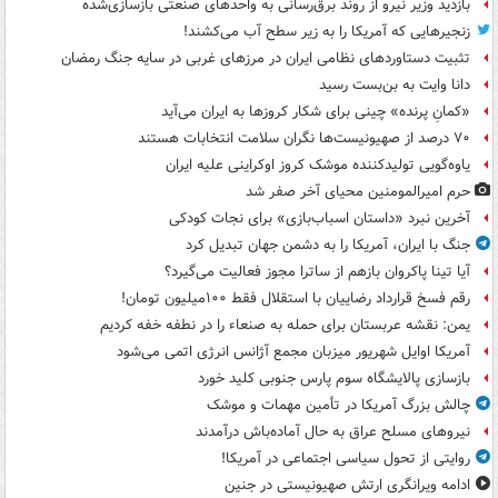
بازدید وزیر نیرو از روند برق‌رسانی به واحدهای صنعتی بازسازی‌شده
زنجیرهایی که آمریکا را به زیر سطح آب می‌کشند!
تثبیت دستاوردهای نظامی ایران در مرزهای غربی در سایه جنگ رمضان
دانا وایت به بن‌بست رسید
«کمانِ پرنده» چینی برای شکار کروزها به ایران می‌آید
۷۰ درصد از صهیونیست‌ها نگران سلامت انتخابات هستند
یاوه‌گویی تولیدکننده موشک کروز اوکراینی علیه ایران
حرم امیرالمومنین محیای آخر صفر شد
آخرین نبرد «داستان اسباب‌بازی» برای نجات کودکی
جنگ با ایران، آمریکا را به دشمن جهان تبدیل کرد
آیا تینا پاکروان بازهم از ساترا مجوز فعالیت می‌گیرد؟
رقم فسخ قرارداد رضاییان با استقلال فقط ۱۰۰میلیون تومان!
یمن: نقشه عربستان برای حمله به صنعاء را در نطفه خفه کردیم
آمریکا اوایل شهریور میزبان مجمع آژانس انرژی اتمی می‌شود
بازسازی پالایشگاه سوم پارس جنوبی کلید خورد
چالش بزرگ آمریکا در تأمین مهمات و موشک
نیروهای مسلح عراق به حال آماده‌باش درآمدند
روایتی از تحول سیاسی اجتماعی در آمریکا!
ادامه ویرانگری ارتش صهیونیستی در جنین