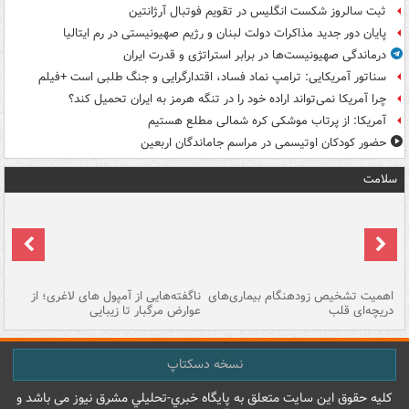
ثبت سالروز شکست انگلیس در تقویم فوتبال آرژانتین
پایان دور جدید مذاکرات دولت لبنان و رژیم صهیونیستی در رم ایتالیا
درماندگی صهیونیست‌ها در برابر استراتژی و قدرت ایران
سناتور آمریکایی: ترامپ نماد فساد، اقتدارگرایی و جنگ طلبی است +فیلم
چرا آمریکا نمی‌تواند اراده خود را در تنگه هرمز به ایران تحمیل کند؟
آمریکا: از پرتاب موشکی کره شمالی مطلع هستیم
حضور کودکان اوتیسمی در مراسم جاماندگان اربعین
سلامت
اهمیت تشخیص زودهنگام بیماری‌های
ناگفته‌هایی از آمپول های لاغری؛ از
دریچه‌ای قلب
عوارض مرگبار تا زیبایی
تا
نسخه دسکتاپ
کليه حقوق اين سايت متعلق به پایگاه خبري-تحليلي مشرق نيوز می باشد و