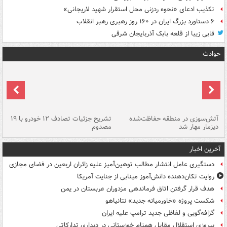
تکذیب ادعای «نحوه ردزنی محل استقرار شهید لاریجانی»
۶ دستاورد بزرگ ایران در ۱۶۰ روز رهبری رهبر انقلاب
قابی زیبا از قلعه بابک آذربایجان شرقی
حوادث
تصادف مرگبار در محور اهواز–شوش ۲
آتش‌سوزی در منطقه حفاظت‌شده
تشریح جزئیات تصادف ۱۲ خودرو با ۱۹
پا
دیزمار مهار شد
مصدوم
آخرین اخبار
دستگیری عامل انتشار مطالب توهین‌آمیز علیه زائران اربعین در فضای مجازی
روایت تکان‌دهنده دانش‌آموز مینابی از جنایت آمریکا
هدف قرار گرفتن اتاق‌ فرماندهی مزدوران عربستان در یمن
شکست پروژه «خاورمیانه جدید» نتانیاهو
گزافه‌گویی و لفاظی جدید ترامپ علیه ایران
پیروزی استقلال مقابل همنام خوزستانی در دیداری تدارکاتی