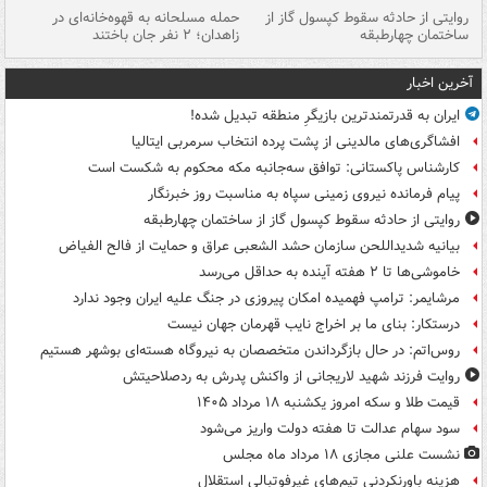
روایتی از حادثه سقوط کپسول گاز از
حمله مسلحانه به قهوه‌خانه‌ای در
عا
ساختمان چهارطبقه
زاهدان؛ ۲ نفر جان باختند
دس
آخرین اخبار
ایران به قدرتمندترین بازیگرِ منطقه تبدیل شده!
افشاگری‌های مالدینی از پشت پرده انتخاب سرمربی ایتالیا
کارشناس پاکستانی: توافق سه‌جانبه مکه محکوم به شکست است
پیام فرمانده نیروی زمینی سپاه به مناسبت روز خبرنگار
روایتی از حادثه سقوط کپسول گاز از ساختمان چهارطبقه
بیانیه شدیداللحن سازمان حشد الشعبی عراق و حمایت از فالح الفیاض
خاموشی‌ها تا ۲ هفته آینده به حداقل می‌رسد
مرشایمر: ترامپ فهمیده امکان پیروزی در جنگ علیه ایران وجود ندارد
درستکار: بنای ما بر اخراج نایب قهرمان جهان نیست
روس‌اتم: در حال بازگرداندن متخصصان به نیروگاه هسته‌ای بوشهر هستیم
روایت فرزند شهید لاریجانی از واکنش پدرش به ردصلاحیتش
قیمت طلا و سکه امروز یکشنبه ۱۸ مرداد ۱۴۰۵
سود سهام عدالت تا هفته دولت واریز می‌شود
نشست علنی مجازی ۱۸ مرداد ماه مجلس
هزینه باورنکردنی تیم‌های غیرفوتبالی استقلال