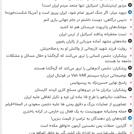
مزدور اینترنشنال: اسرائیل تنها متحد مردم ایران است!
دیوید میلر: اگر جنگ امروز تمام شود، ایران پیروز است و آمریکا شکست‌خورده!
دنیس درگاهی: دوست داشتم در جام جهانی بازی کنم
موشک‌های پاتریوت عربستان هم ته‌ کشید
تست مخفیانه پدافند اسرائیل از ترس ایران
جاده‌های مشهد آماده میزبانی از زائران رضوی
روایت فرزند شهید لاریجانی از واکنش او به ردصلاحیتش
پزشکیان: دشمن کسانی را ترور می‌کنند که گره‌گشا و حلال مسائل و مشکلات
جامعه ما هستند
پزشکیان: دشمن آدم‌هایی را ترور می‌کند که گره‌گشا هستند
توضیحاتی درباره سیستم Van VAR در فوتبال ایران
پاسخ نهایی حسین‌نژاد به پرسپولیس
پزشکیان: برادران ما در نیروهای مسلح کاری کردند کارستان
مخالفت نتانیاهو با طرح ۱۵ ماده ای غزه و تکرار لفاظی علیه ایران
تصاویری از عملیات بزرگ و دقیق یمنی ها علیه دشمن سعودی در المخا+فیلم
حمله وحشیانه صهیونیست به یک فعال زن خارجی در کرانه باختری
گلایه‌های رای دهندگان به ترامپ از قیمت بنزین!
گاردین: حملات یمن نخستین آزمون «توافق مکه» است
واکنش علیرضا دبیر به اخراج یک کشتی‌گیر به خاطر اضافه وزن