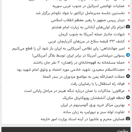
عملیات تهاجمی اسرائیل در جنوب غربی سوریه
نخستین جلسه مدیرعامل تراکتور با جواد نکونام برگزار شد
دیدار رییس جمهور با رهبر معظم انقلاب اسلامی
اعزام زائر اولی‌های آبادانی به زیارت امام هشتم
شهادت جانباز حمله آمریکا به جنوب کرمان
کشف ۳۳ قبضه سلاح در مرزهای آذربایجان غربی
امیر جهانشاهی: پای نظامی آمریکایی به ایران باز شود آن را قطع می‌کنیم
رسوایی دیپلماسی آمریکا در برابر ایران توسط بلاگر آمریکایی!
حمله مسلحانه به قهوه‌خانه‌ای در زاهدان؛ ۲ نفر جان باختند
حجت‌الاسلام سعیدی: شهید خادمی مورد اعتماد و وثوق امام شهید بود
حملات انصارالله یمن به مواضع مزدوران در بندر المخا
فولاد راه استقلال را با رضاییان رفت
عراقچی: مذاکرات با عمان درباره تنگه هرمز در مراحل پایانی است
لحظه فوران آتشفشان پوپوکتپتل مکزیک
بهترین مراکز خرید ورق آلومینیوم در ایران
تفاوت لوله سبز و نیوپایپ به زبان ساده
همایش محرم و عاشورا در آینه اسناد وزارت امور خارجه
سلامت