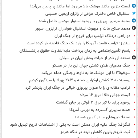
قیمت بنزین مانند موشک بالا می‌رود اما مانند پر پایین می‌آید!
استقبال خاص دخترک عراقی از زائران اربعین حسینی
محمد مرندی: پیروزی با روحیه استوار مردمی حاصل شده
محمد صلاح مات و مبهوت استقبال هواداران ترابزون اسپور
دو راهی دردناک ترامپ برای خروج از جنگ ایران
سندرز: ترامپ فاسد، آمریکا را وارد یک جنگ فاجعه بار کرده است
پاسخ تأمین‌اجتماعی به زمان پرداخت مابه‌التفاوت حقوق بازنشستگان
صحنه ای نادر از حیات وحش ایران در سبلان
جنگ مدعیان طلای کشتی جهان این بار در مسکو
سوخو۳۵ با این موشک‌ها به ناوهای‌جنگی حمله می‌کند
روسیه: به ۳ کشتی اوکراین حمله و ۲۰۳ پهپاد را سرنگون کردیم
ترامپ مقاله‌ای را با عنوان پیروزی خیالی در جنگ ایران بازنشر کرد
قیمت جهانی طلا امروز ۱۶ مرداد
برخورد پراید با تیر برق ۲ فوتی بر جای گذاشت
حمله سایبری گسترده به بورس آمریکا
صنعا: نیروهای ما در کمین‌ هستند
تلگراف: جنگ علیه ایران ممکن است به یکی از اشتباهات تاریخ تبدیل شود
ثبت تاریخی‌ترین کاهش تردد در تنگه هرمز