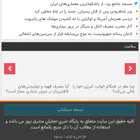
مسجد جامع یزد، از باشکوه‌ترین معماری‌های ایران
پدر شاهرودی پس از قتل پسرش، جسد را در چاه مخفی کرد
دردسر همزمان آمریکا و اوکراین با ته کشیدن موشک های پاتریوت
آثار مخرب مصرف الکل و سیگار در بروز بیماری‌ها
اذعان رسانه صهیونیست به موج بی‌سابقه فرار از سرزمین‌های اشغالی
سلامت
ت
چرا مغز در هنگام خواب، انرژی خود را
آیا مصرف قهوه و نوشیدنی‌های
چر
خالی می‌کند؟
کافئین‌دار در دوران بارداری مجاز است؟
می
نسخه دسکتاپ
کليه حقوق اين سايت متعلق به پایگاه خبري-تحليلي مشرق نيوز می باشد و
استفاده از مطالب آن با ذکر منبع بلامانع است.
طراحی و تولید: نستوه