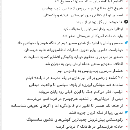
تنظیم قولنامه برای اسناد سبزرنگ ممنوع شد
شروع تلخ مدافع تیم ملی پس از جدایی از پرسپولیس
امضای توافق دفاعی بین عربستان، ترکیه و پاکستان
۱۰ خوشحالی گل زودتر از موعد
ایتالیا خرید رادار اسرائیلی را متوقف کرد
واردات نفت آمریکا از عربستان صفر شد
محسن رضایی: اجازه باز شدن مسیر دوم در تنگه هرمز را نخواهیم داد
درخواست عامری برای تعویق عملیات انتقام‌جویانه علیه عربستان
دستور ترامپ برای تحقیق درباره چگونگی افشای کمبود تسلیحات
ائتلاف سعودی مدعی حمله ارتش یمن به نجران شد
هشدار سرمربی پرسپولیس به جاسوس تیم
۲۲ کشته و زخمی بر اثر تیراندازی در یک مدرسه در تایلند+ فیلم
سامانه ضد موشکی لیزری؛ از بلوف سیاسی تا واقعیت میدانی
ترامپ: فکر می‌کنم جنگ با ایران خیلی زود پایان می‌یابد
نیمی از آمریکایی‌ها از تشدید هرج‌ومرج در غرب آسیا می‌ترسند
از حذف نام همسر تا تغییر نام خانوادگی؛ اما و اگرهای تعویض شناسنامه
نمایی زیبا از تنگه کریان جزیره قشم
رکوردشکنی پیش‌فروش جدیدترین گوشی‌های تاشوی سامسونگ
حادثه غرق‌شدگی در طاقانک ۲ قربانی گرفت