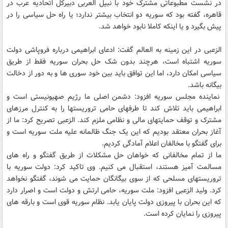
در نشست مطبوعاتی مشترک خود با نبیل العربی دبیرکل اتحادیه عرب در
قاهره، گفته بود که سوریه دو انتخاب بیشتر ندارد؛ یا راه حل سیاسی را در
پیش بگیرد و یا اینکه کاملا نابود خواهد شد.
الزعبی در این زمینه به العالم گفت: ادعای ابراهیمی درباره فروپاشی دولت
سوریه اشتباه است، هرچند بدون شک حل بحران سوریه فقط از طریق
سیاسی امکان دارد، اما این توافق باید بین خود سوری ها و به دور از دخالت
بیگانه باشد.
نماینده مجلس سوریه افزود: دشمن اصلی ما رژیم صهیونیستی است و
ابراهیمی باید تلاش کند تا طرفهای حامی تروریستها را به کنترل مرزهای
مشترک و توقف حمایتهای مالی و نظامی ملزم کند. الزعبی تصریح کرد: ما از
آغاز بحران معتقد بودیم که این یک جنگ ظالمانه علیه ملت سوریه است و
برای گفتگو با مخالفان اعلام آمادگی کردیم.
ما از تمام مخالفانی که خواهان حل مشکلات از طریق گفتگو و راه های
مسالمت آمیز هستند، استقبال می کنیم. وی تاکید کرد: دولت سوریه با
تروریستهای مسلحی که از سوی بیگانگان حمایت می شوند، گفتگو نخواهد
کرد. ولید الزعبی افزود: ملت سوریه، حامی ارتش و دولت است و اصرار دارد
که این بحران با پیروزی دولت پایان یابد. نظام سوریه قوی است و بارقه های
پیروزی را نمایان کرده است.