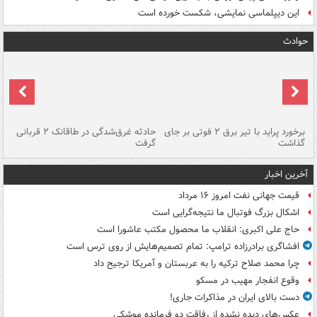
این دیپلماسی نمایشی، شکست خورده است
حوادث
برخورد پراید با تیر برق ۲ فوتی بر جای
حادثه غرق‌شدگی در طاقانک ۲ قربانی
پد
گذاشت
گرفت
جس
آخرین اخبار
قیمت جهانی نفت امروز ۱۶ مرداد
اشکال بزرگ فوتبال ما نتیجه‌گرایی است
حاج علی اکبری: انقلاب ما محصول مکتب عاشورا است
افشاگری برادرزاده ترامپ: تمام تصمیم‌هایش از روی ترس است
چرا محمد صلاح ترکیه را به عربستان و آمریکا ترجیح داد
وقوع انفجار مهیب در مسکو
دست بالای ایران در مذاکرات جاری!
عکس‌های دیده نشده از رفاقت دو فرمانده‌ موشکی