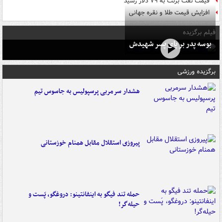
قیمت نفت برنت به ۷۹ دلار رسید
افزایش قیمت طلا و نقره جهانی
فیلم برگزیده
بوسه‌ پدر بر پای پسر شهیدش
برگزیده ورزشی
هشدار سرمربی پرسپولیس به جاسوس تیم
پیروزی استقلال مقابل همنام خوزستانی
حمله تند فیگو به اینفانتینو: دروغگو، پَست‌ و
حیله‌گر!