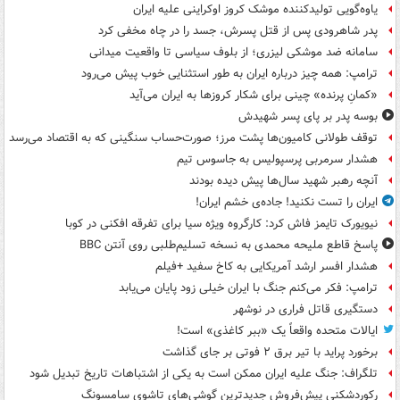
یاوه‌گویی تولیدکننده موشک کروز اوکراینی علیه ایران
پدر شاهرودی پس از قتل پسرش، جسد را در چاه مخفی کرد
سامانه ضد موشکی لیزری؛ از بلوف سیاسی تا واقعیت میدانی
ترامپ: همه چیز درباره ایران به طور استثنایی خوب پیش می‌رود
«کمانِ پرنده» چینی برای شکار کروزها به ایران می‌آید
بوسه‌ پدر بر پای پسر شهیدش
توقف طولانی کامیون‌ها پشت مرز؛ صورت‌حساب سنگینی که به اقتصاد می‌رسد
هشدار سرمربی پرسپولیس به جاسوس تیم
آنچه رهبر شهید سال‌ها پیش دیده بودند
ایران را تست نکنید! جاده‌ی خشم ایران!
نیویورک تایمز فاش کرد: کارگروه ویژه سیا برای تفرقه افکنی در کوبا
پاسخ قاطع ملیحه محمدی به نسخه تسلیم‌طلبی روی آنتن BBC
هشدار افسر ارشد آمریکایی به کاخ سفید +فیلم
ترامپ: فکر می‌کنم جنگ با ایران خیلی زود پایان می‌یابد
دستگیری قاتل فراری در نوشهر
ایالات متحده واقعاً یک «ببر کاغذی» است!
برخورد پراید با تیر برق ۲ فوتی بر جای گذاشت
تلگراف: جنگ علیه ایران ممکن است به یکی از اشتباهات تاریخ تبدیل شود
رکوردشکنی پیش‌فروش جدیدترین گوشی‌های تاشوی سامسونگ