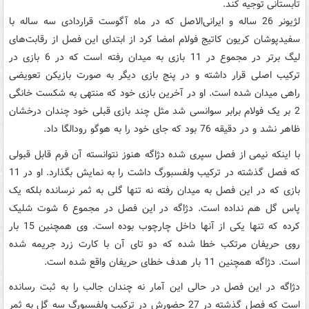
تابستانی توجیه کند.
لژیونر 26 ساله و ایرانی‌الاصل که در ماه آگوست قراردادی سه ساله با
سفیدپوشان کریون کاتیج فولام امضا کرد از ابتدای این فصل از رقابت‌های
لیگ برتر در مجموع در 11 بازی به میدان رفته است که در 6 بازی در
ترکیب اصلی قرار داشته و در پنج بازی دیگر به صورت بازیکن تعویضی
راهی میدان شده است. او در آخرین بازی خود که منتهی به شکست خانگی
2 بر یک فولام برابر سوانسی شد مثل چند بازی قبلی خود چندان درخشان
ظاهر نشد و در دقیقه 76 بود که جای خود را به هوگو رودالگا داد.
با اینکه نیمی از فصل سپری شده دژاگه هنوز نتوانسته آن فرم قابل قبولی
که فصل گذشته در ترکیب ولفسبورگ داشت را به نمایش بگذارد. او در 11
بازی که در این فصل به میدان رفته نه تنها گلی به ثمر نرسانده بلکه یک
پاس گل هم نداده است. دژاگه در این فصل در مجموع 6 شوت شلیک
کرده که تنها یکی از آنها داخل چارچوب بوده است. وی همچنین 15 بار
روی حریفان مرتکب خطا شده که دو تای آن با کارت زرد جریمه شده
است. دژاگه همچنین 11 بار هدف خطای حریفان واقع شده است.
دژاگه در این فصل در حالی این آمار نه چندان جالب را به ثبت رسانده
است که فصل گذشته در 27 حضورش در ترکیب ولفسبورگ سه گل به ثمر