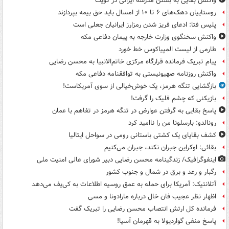
واکنش بقایی به بستن مدرسه ایرانی در کویت
روستاییان دهک‌های ۶ تا ۱۰ از امسال باید حق بیمه بپردازند
پلیس فتا: ادعای فریز شدن رمزارز ایرانیان جعلی است
واکنش سخنگوی وزارت خارجه به پیمان دفاعی مکه
طارمی از لیست المپیاکوس خط خورد
پیام تبریک فرمانده قرارگاه مرکزی خاتم‌الانبیا به محسن رضایی
واکنش روزنامه صهیونیستی به توافقنامه دفاعی مکه
بازگشایی تنگه هرمز، یک خوش‌خیالی از سوی آمریکاست!
بازیکنی که چشم فلیک را گرفت!
پاسخ بقایی به گرفتن عوارض در تنگه هرمز در تفاهم با عمان
رونالدو: بارسلونا من را ناامید کرد
کشف بقایای یک کشتی باستانی رومی در سواحل ایتالیا
بقائی: اوکراین جبران نکند، جبران می‌کنیم
اینفوگرافیک/ زندگینامه محسن رضایی دبیر شورای عالی امنیت‌ ملی
رگبار و رعد و برق در شمال و جنوب کشور
آتلانتیک: آمریکا برای حمله به عمق روسیه اطلاعات به کی‌یف می‌دهد
اظهار نظر عجیب فان خال درباره مارادونا و مسی
فرمانده کل ارتش انتصاب محسن رضایی را تبریک گفت
پاسخ منفی گواردیولا به قهرمان آسیا!