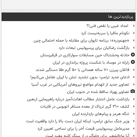
پربازدیدترین ها
امداد غیبی یا نقص فنی!؟
نکونام مافیا را سربه‌نیست کرد
«جهنم‌دره»؛ برنامه تایوان برای مقابله با حمله احتمالی چین
بازگشت رضائیان برای پرسپولیس تبعات دارد
حادثه وحشتناک حین مسابقات سوارکاری در قرقیزستان
زلزله در موساد با شکست پروژه براندازی در ایران
قاتلان پیرزن ۷۰ ساله همدانی با ۵۰ گرم طلا دستگیر شدند
ادعای جدید ترامپ: بدون تشدید تنش با ایران تعامل می‌کنیم!
تصاویر جدید از انهدام مواضع نیروهای آمریکایی در غرب آسیا
تصاویر پهپاد ساقط شده در جنوب ایران
بازداشت عامل انتشار مطالب اهانت‌آمیز درباره راهپیمایی اربعین
کشف ۳۱۰ گرم تریاک از معده مسافر اتوبوس در قاینات
تنگه هرمز و پیام‌های بازدارنده ایران
وزیر جنگ سابق ترامپ: اینکه ایران دست بالا را دارد واقعیت است
مدیرعامل پرسپولیس قیمت آخر را برای نساجی تعیین کرد
آیا ماءالشعیر برای جلوگیری از سنگ کلیه مفید است