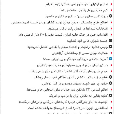
ادعای اوکراین: دو لانچر اس-۴۰۰ را زدیم+ فیلم
تیم جدید پورعلی‌گنجی مشخص شد
پروژه "لیبی‌سازی ایران" سناریوی تکراری دشمن
اصلاح طرح پشتیبانی و رفع موانع تولید کشاورزی در جلسه امروز مجلس
انتخابات شوراها در فصل پاییز برگزار می‌شود
اقدامات چین در جنگ علیه ایران، قیمت نفت را ۳۰ دلار کاهش داد
جلسه شورای عالی قوه قضاییه
رئیس عدلیه: رضایت و اعتماد مردم با لفاظی حاصل نمی‌شود
شکایت لیونل مسی از رسانه‌های آرژانتینی
آمریکا متحدی دروغگو، حیله‌گر و بی ارزش است!
دستور اژه‌ای برای تدوین معیارهای جدید عفو زندانیان
مردم در روزهای آینده آثار تشدید نظارت بر بازار را می‌بینند
قطع برق در کمپ کشتی آزادی هنگام تمرین ملی‌پوشان
حضور پر مهر شهید سپهبد موسوی در کنار نوه‌اش
اعلام اسامی ۲۳ بازیکن تیم جوانان برای انتخابی جام ملت‌ها
کنایه بقایی به تقابل ایران با ترامپ و آمریک
توضیحات اتاق بازرگانی درباره کارت‌های بازرگانی و ارزهای برنگشته
استانداری تهران: طرح طرد اتباع غیرمجاز متوقف نشده است