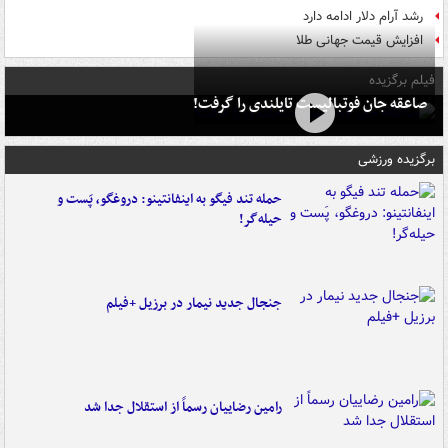
رشد آرام دلار ادامه دارد
افزایش قیمت جهانی طلا
فیلم برگزیده
صاعقه جان فوتبالیست تایلندی را گرفت!
برگزیده ورزشی
حمله تند فیگو به اینفانتینو: دروغگو، پَست‌ و
حیله‌گر!
جنجال جدید نیمار در برزیل +فیلم
رامین رضاییان رسماً از استقلال جدا شد