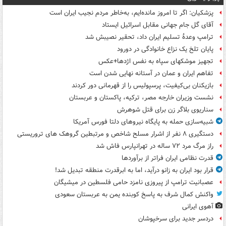
پزشکیان: اگر تا امروز مانده‌ایم، به‌خاطر مردم نجیب ایران است
آقای گل جام جهانی مقابل اسرائیل ایستاد
ترامپ وعدۀ تسلیم ایران داد، تحقیر نصیبش شد
پایان تلخ یک نزاع خانوادگی در دورود
تجهیز موشکهای سپاه به نفس اژدها+عکس
تفاهم ایران و عمان در آستانه نهایی شدن است
بازیکنان بی‌کیفیت، پرسپولیس را از قهرمانی دور کردند
نشست وزیران خارجه مصر، ترکیه، پاکستان و عربستان
سناریوی بلاگر زن برای قتل شوهرش
شبیه‌سازی حمله به پایگاه نیروهای دلتا فورس آمریکا
دستگیری ۸ نفر از اشرار مسلح شاخص و مرتبطین گروهک های تروریستی
راز مرگ مرد ۷۲ ساله در تهرانپارس فاش شد
قدرت نظامی ایران فراتر از برآوردها
قرار بود ایران به زانو درآید، اما به ابرقدرت منطقه تبدیل شد!
عصبانیت ترامپ از پیروزی نامزد حامی فلسطین در میشیگان
واکنش کمال شرف به پاسخ کوبنده یمن به عربستان سعودی
آهوی ایرانی
دردسر جدید برای سرخپوشان