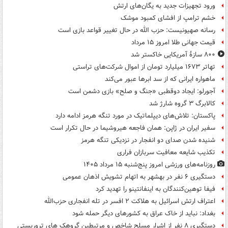
ورود تجهیزات جدید به یگان‌های ارتش
خشم ترامپ از افشای کمبود موشک
رسانه صهیونیست: حزب الله در حال تغییر قواعد بازی است
قیمت جهانی طلا امروز ۱۵ مرداد
۸۰۰ سازۀ آمریکایی خاکستر شد
تهاتر ۱۶۷۳ میلیارد تومان از اموال شرکت‌های تراستی
ماهواره ایرانی که از سد ابرها عبور می‌کند
آجورلو: ایجاد دوقطبی «جنگ و صلح‌» بازی دشمن است
کالابرگ ۳ گروه شارژ شد
پاکستان: تلاش‌های دیپلماتیک در مورد تنگه هرمز ادامه دارد
سفیر ایران در ژاپن: همان فاجعه هیروشیما در حال تکرار است
شنیده شدن صدای دو انفجار در نزدیکی تنگه هرمز
تکذیب شایعه معافیت سربازان فراری
روزنامه‌های ورزشی امروز پنج‌شنبه ۱۵ مرداد ۱۴۰۵
دستگیری ۶ نفر در بهشهر به اتهام تشویش اذهان عمومی
فیفا توهین‌کنندگان به اینفانتینو را تهدید کرد
اعتراف ارتش اسرائیل به هلاکت ۲ افسر در تله انفجاری حزب‌الله
بغداد: نباید از خاک عراق به کشورهای دیگر حمله شود
دستگیری ۸ نفر از اشرار مسلح شاخص و مرتبطین گروهک های تروریستی