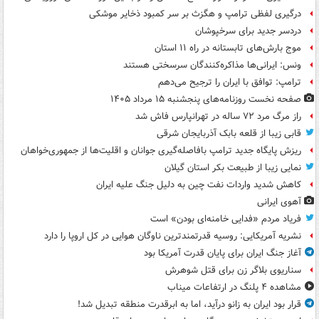
درگیری لفظی ترامپ و هگزث بر سر کمبود ذخایر موشکی
دردسر جدید برای سرخپوشان
موج بارش‌های تابستانه در راه ۱۱ استان
ونس: ایرانی‌ها مذاکره‌کنندگان سرسختی هستند
ترامپ: توافق با ایران را ترجیح می‌دهم
صفحه نخست روزنامه‌های پنجشنبه ۱۵ مرداد ۱۴۰۵
راز مرگ مرد ۷۲ ساله در تهرانپارس فاش شد
قابی زیبا از قلعه بابک آذربایجان شرقی
ریزش پایگاه جدید ترامپ بافاصله‌گیری جوانان و اقلیت‌ها از جمهوری‌خواهان
نمایی زیبا از طبیعت بکر استان گیلان
کاهش شدید واردات نفت چین به دلیل جنگ علیه ایران
آهوی ایرانی
فریاد مردم «فدایی خامنه‌ای بودن» است
نشریه آمریکایی: روسیه قدرتمندترین ناوگان هوایی در کل اروپا را دارد
آغاز جنگ ایران برای پایان قدرت آمریکا بود
سناریوی بلاگر زن برای قتل شوهرش
مشاهده ۴ پلنگ در ارتفاعات میناب
قرار بود ایران به زانو درآید، اما به ابرقدرت منطقه تبدیل شد!