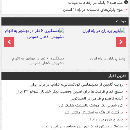
مشاهده ۴ پلنگ در ارتفاعات میناب
موج بارش‌های تابستانه در راه ۱۱ استان
حوادث
ن
پاییز پرباران در راه ایران
دستگیری ۶ نفر در بهشهر به اتهام
تشویش اذهان عمومی
اس
آخرین اخبار
روایت گاردین از «دیپلماسی کودکستانی» ترامپ در برابر ایران
بسیج تمام ظرفیت‌ها برای تعیین وضعیت دیگر خلبانان سوخو ۲۴ ایران
آینده نامعلوم طارمی در المپیاکوس
کره شمالی یک موشک بالستیک شلیک کرد
بازگشت اندونگ به استقلال منتفی شد
پاییز پرباران در راه ایران
صنعا: عربستان قدرت دور زدن محاصره دریایی را ندارد